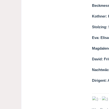
Beckmesse
Kothner: 
Stolzing:
Eva: Elis
Magdalene
David: Fr
Nachtwäch
Dirigent:
-