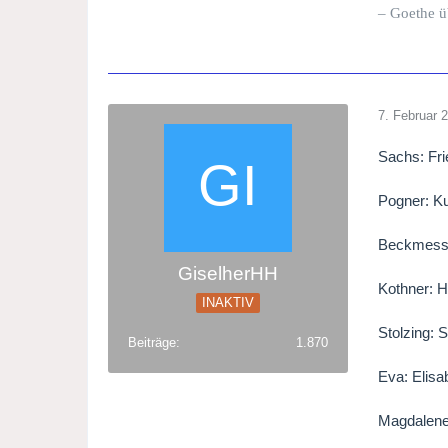
– Goethe ü
7. Februar 
Sachs: Fri
Pogner: Ku
Beckmesser
GiselherHH
Kothner: 
INAKTIV
Stolzing: 
Beiträge
1.870
Eva: Elis
Magdalene: