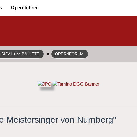
s
Opernführer
»
SICAL und BALLETT
OPERNFORUM
ie Meistersinger von Nürnberg"