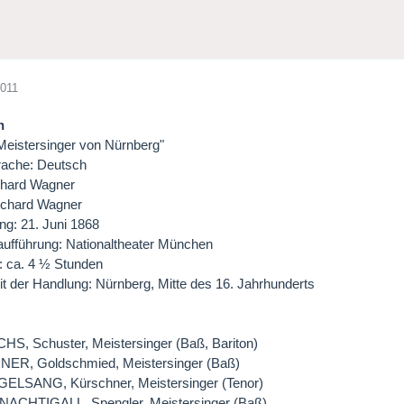
2011
n
e Meistersinger von Nürnberg"
rache: Deutsch
chard Wagner
Richard Wagner
ng: 21. Juni 1868
aufführung: Nationaltheater München
: ca. 4 ½ Stunden
it der Handlung: Nürnberg, Mitte des 16. Jahrhunderts
S, Schuster, Meistersinger (Baß, Bariton)
ER, Goldschmied, Meistersinger (Baß)
LSANG, Kürschner, Meistersinger (Tenor)
CHTIGALL, Spengler, Meistersinger (Baß)