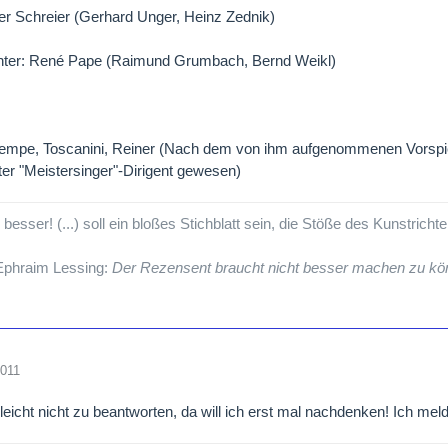
er Schreier (Gerhard Unger, Heinz Zednik)
ter: René Pape (Raimund Grumbach, Bernd Weikl)
Kempe, Toscanini, Reiner (Nach dem von ihm aufgenommenen Vorspiel
ter "Meistersinger"-Dirigent gewesen)
esser! (...) soll ein bloßes Stichblatt sein, die Stöße des Kunstricht
 Ephraim Lessing:
Der Rezensent braucht nicht besser machen zu kön
2011
 leicht nicht zu beantworten, da will ich erst mal nachdenken! Ich me