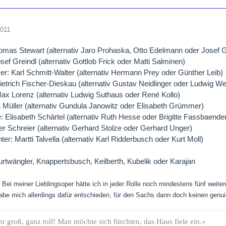
2011
mas Stewart (alternativ Jaro Prohaska, Otto Edelmann oder Josef G
sef Greindl (alternativ Gottlob Frick oder Matti Salminen)
: Karl Schmitt-Walter (alternativ Hermann Prey oder Günther Leib)
ietrich Fischer-Dieskau (alternativ Gustav Neidlinger oder Ludwig W
Max Lorenz (alternativ Ludwig Suthaus oder René Kollo)
 Müller (alternativ Gundula Janowitz oder Elisabeth Grümmer)
 Elisabeth Schärtel (alternativ Ruth Hesse oder Brigitte Fassbaende
er Schreier (alternativ Gerhard Stolze oder Gerhard Unger)
er: Martti Talvella (alternativ Karl Ridderbusch oder Kurt Moll)
Furtwängler, Knappertsbusch, Keilberth, Kubelik oder Karajan
Bei meiner Lieblingsoper hätte ich in jeder Rolle noch mindestens fünf weite
habe mich allerdings dafür entschieden, für den Sachs dann doch keinen genu
hr groß, ganz toll! Man möchte sich fürchten, das Haus fiele ein.«