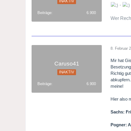
INAKTIV
-
Beiträge
6.900
Wer Rechts
8. Februar 
Mir hat Gis
Caruso41
Besetzunge
INAKTIV
Richtig gu
abkupfern.
Beiträge
6.900
meine!
Hier also
Sachs: Fri
Pogner: A