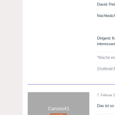
David: Pet
Nachtwäch
Dirigent: 
interessan
"Mache es b
(Gotthold
7. Februar 
Das ist so
Caruso41