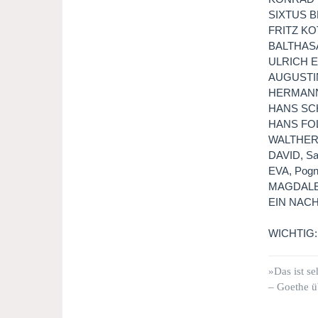
SIXTUS BE
FRITZ KOT
BALTHASAR
ULRICH EI
AUGUSTIN 
HERMANN O
HANS SCHW
HANS FOLT
WALTHER V
DAVID, Sa
EVA, Pogn
MAGDALEN
EIN NACH
WICHTIG
»Das ist se
– Goethe ü