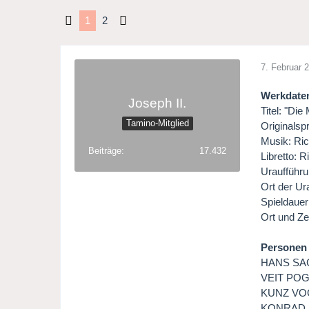
1
2
7. Februar 
Werkdate
Joseph II.
Titel: "Di
Tamino-Mitglied
Originalsp
Musik: Ri
Beiträge
17.432
Libretto: 
Uraufführu
Ort der Ur
Spieldauer
Ort und Ze
Personen
HANS SACH
VEIT POGN
KUNZ VOGE
KONRAD NA