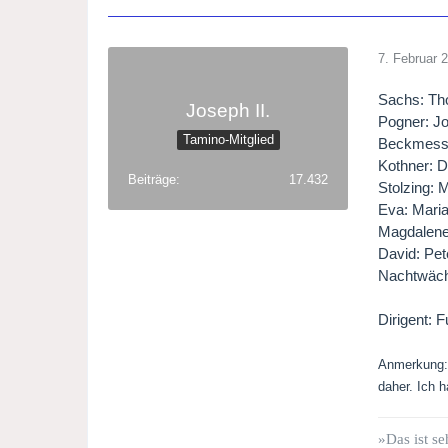
7. Februar 
Sachs: Tho
Joseph II.
Pogner: Jo
Tamino-Mitglied
Beckmesser
Kothner: D
Beiträge
17.432
Stolzing: 
Eva: Maria
Magdalene:
David: Pet
Nachtwächt
Dirigent: 
Anmerkung: 
daher. Ich 
»Das ist se