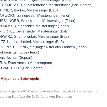
CKMESSER, Stadtschreiber, Meistersinger (Baß, Bariton)
HNER, Bäcker, Meistersinger (Baß)
 ZORN, Zinngiesser, Meistersinger (Tenor)
SSLINGER, Würzkrämer, Meistersinger (Tenor)
MOSER, Schneider, Meistersinger (Tenor)
RTEL, Seifensieder, Meistersinger (Baß)
ARZ, Strumpfwirker, Meistersinger (Baß)
Z, Kupferschmied, Meistersinger (Baß)
ON STOLZING, ein junger Ritter aus Franken (Tenor)
chsens Lehrbube (Tenor)
ers Tochter (Sopran)
A, Evas Amme (Mezzosopran)
TWÄCHTER (Baß, Bariton)
:
Allgemeine Spielregeln
hr groß, ganz toll! Man möchte sich fürchten, das Haus fiele ein.«
ber den Kopfsatz der 5. Sinfonie von Beethoven