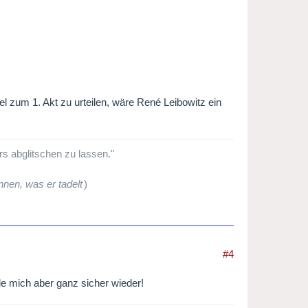
 zum 1. Akt zu urteilen, wäre René Leibowitz ein
ers abglitschen zu lassen."
nen, was er tadelt
)
#4
lde mich aber ganz sicher wieder!