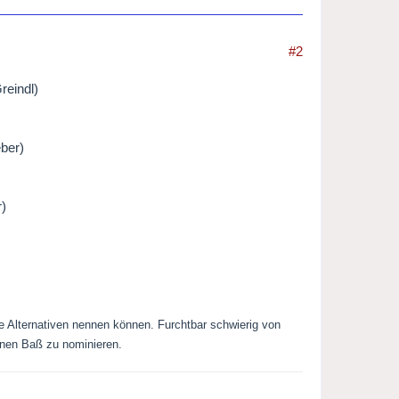
#2
reindl)
eber)
r)
re Alternativen nennen können. Furchtbar schwierig von
inen Baß zu nominieren.