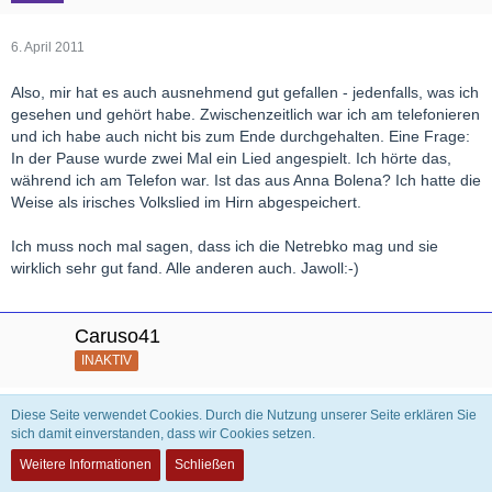
6. April 2011
Also, mir hat es auch ausnehmend gut gefallen - jedenfalls, was ich
gesehen und gehört habe. Zwischenzeitlich war ich am telefonieren
und ich habe auch nicht bis zum Ende durchgehalten. Eine Frage:
In der Pause wurde zwei Mal ein Lied angespielt. Ich hörte das,
während ich am Telefon war. Ist das aus Anna Bolena? Ich hatte die
Weise als irisches Volkslied im Hirn abgespeichert.
Ich muss noch mal sagen, dass ich die Netrebko mag und sie
wirklich sehr gut fand. Alle anderen auch. Jawoll:-)
Caruso41
INAKTIV
Diese Seite verwendet Cookies. Durch die Nutzung unserer Seite erklären Sie
6. April 2011
sich damit einverstanden, dass wir Cookies setzen.
Nachdem ich die Aufführung ja schon am Radio gehört hatte (>>
Weitere Informationen
Schließen
Beitrag 3 in diesem Thread), habe ich mir gestern auch noch die