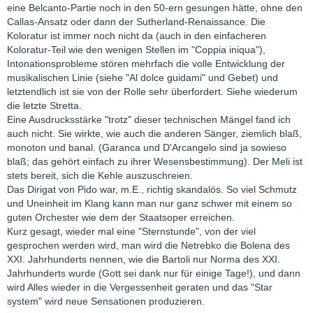
eine Belcanto-Partie noch in den 50-ern gesungen hätte, ohne den
Callas-Ansatz oder dann der Sutherland-Renaissance. Die
Koloratur ist immer noch nicht da (auch in den einfacheren
Koloratur-Teil wie den wenigen Stellen im "Coppia iniqua"),
Intonationsprobleme stören mehrfach die volle Entwicklung der
musikalischen Linie (siehe "Al dolce guidami" und Gebet) und
letztendlich ist sie von der Rolle sehr überfordert. Siehe wiederum
die letzte Stretta.
Eine Ausdrucksstärke "trotz" dieser technischen Mängel fand ich
auch nicht. Sie wirkte, wie auch die anderen Sänger, ziemlich blaß,
monoton und banal. (Garanca und D'Arcangelo sind ja sowieso
blaß; das gehört einfach zu ihrer Wesensbestimmung). Der Meli ist
stets bereit, sich die Kehle auszuschreien.
Das Dirigat von Pido war, m.E., richtig skandalös. So viel Schmutz
und Uneinheit im Klang kann man nur ganz schwer mit einem so
guten Orchester wie dem der Staatsoper erreichen.
Kurz gesagt, wieder mal eine "Sternstunde", von der viel
gesprochen werden wird, man wird die Netrebko die Bolena des
XXI. Jahrhunderts nennen, wie die Bartoli nur Norma des XXI.
Jahrhunderts wurde (Gott sei dank nur für einige Tage!), und dann
wird Alles wieder in die Vergessenheit geraten und das "Star
system" wird neue Sensationen produzieren.