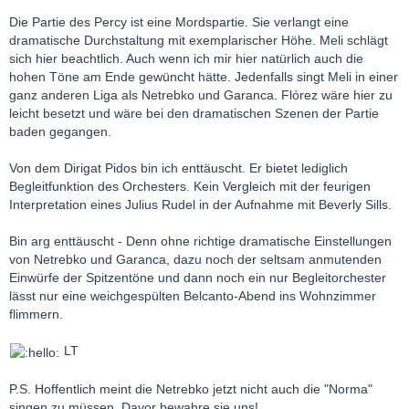
Die Partie des Percy ist eine Mordspartie. Sie verlangt eine
dramatische Durchstaltung mit exemplarischer Höhe. Meli schlägt
sich hier beachtlich. Auch wenn ich mir hier natürlich auch die
hohen Töne am Ende gewüncht hätte. Jedenfalls singt Meli in einer
ganz anderen Liga als Netrebko und Garanca. Flórez wäre hier zu
leicht besetzt und wäre bei den dramatischen Szenen der Partie
baden gegangen.
Von dem Dirigat Pidos bin ich enttäuscht. Er bietet lediglich
Begleitfunktion des Orchesters. Kein Vergleich mit der feurigen
Interpretation eines Julius Rudel in der Aufnahme mit Beverly Sills.
Bin arg enttäuscht - Denn ohne richtige dramatische Einstellungen
von Netrebko und Garanca, dazu noch der seltsam anmutenden
Einwürfe der Spitzentöne und dann noch ein nur Begleitorchester
lässt nur eine weichgespülten Belcanto-Abend ins Wohnzimmer
flimmern.
LT
P.S. Hoffentlich meint die Netrebko jetzt nicht auch die "Norma"
singen zu müssen. Davor bewahre sie uns!