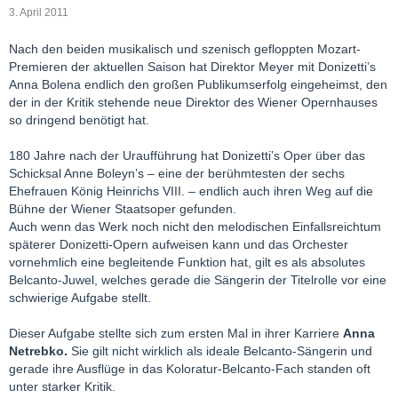
3. April 2011
Nach den beiden musikalisch und szenisch gefloppten Mozart-
Premieren der aktuellen Saison hat Direktor Meyer mit Donizetti’s
Anna Bolena endlich den großen Publikumserfolg eingeheimst, den
der in der Kritik stehende neue Direktor des Wiener Opernhauses
so dringend benötigt hat.
180 Jahre nach der Uraufführung hat Donizetti’s Oper über das
Schicksal Anne Boleyn’s – eine der berühmtesten der sechs
Ehefrauen König Heinrichs VIII. – endlich auch ihren Weg auf die
Bühne der Wiener Staatsoper gefunden.
Auch wenn das Werk noch nicht den melodischen Einfallsreichtum
späterer Donizetti-Opern aufweisen kann und das Orchester
vornehmlich eine begleitende Funktion hat, gilt es als absolutes
Belcanto-Juwel, welches gerade die Sängerin der Titelrolle vor eine
schwierige Aufgabe stellt.
Dieser Aufgabe stellte sich zum ersten Mal in ihrer Karriere
Anna
Netrebko.
Sie gilt nicht wirklich als ideale Belcanto-Sängerin und
gerade ihre Ausflüge in das Koloratur-Belcanto-Fach standen oft
unter starker Kritik.