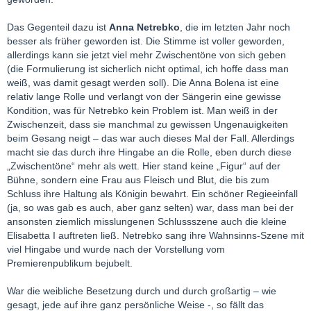
Das Gegenteil dazu ist
Anna Netrebko
, die im letzten Jahr noch
besser als früher geworden ist. Die Stimme ist voller geworden,
allerdings kann sie jetzt viel mehr Zwischentöne von sich geben
(die Formulierung ist sicherlich nicht optimal, ich hoffe dass man
weiß, was damit gesagt werden soll). Die Anna Bolena ist eine
relativ lange Rolle und verlangt von der Sängerin eine gewisse
Kondition, was für Netrebko kein Problem ist. Man weiß in der
Zwischenzeit, dass sie manchmal zu gewissen Ungenauigkeiten
beim Gesang neigt – das war auch dieses Mal der Fall. Allerdings
macht sie das durch ihre Hingabe an die Rolle, eben durch diese
„Zwischentöne“ mehr als wett. Hier stand keine „Figur“ auf der
Bühne, sondern eine Frau aus Fleisch und Blut, die bis zum
Schluss ihre Haltung als Königin bewahrt. Ein schöner Regieeinfall
(ja, so was gab es auch, aber ganz selten) war, dass man bei der
ansonsten ziemlich misslungenen Schlussszene auch die kleine
Elisabetta I auftreten ließ. Netrebko sang ihre Wahnsinns-Szene mit
viel Hingabe und wurde nach der Vorstellung vom
Premierenpublikum bejubelt.
War die weibliche Besetzung durch und durch großartig – wie
gesagt, jede auf ihre ganz persönliche Weise -, so fällt das