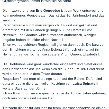
Orchestergraben kommt ist wirklich Belcanto.
Die Inszenierung von
Eric Génovèse
ist dem Werk entsprechend.
Kein modernes Regietheater. Das ist das 16. Jahrhundert und das
sieht man.
Personenregie sucht man vergeblich. Es wird viel gekniet und
dramatisch mit den Händen gerungen. Gute Darsteller wie
Netrebko und Garanca wirken trotzdem authentisch, weniger
begabte haben da leider einen Nachteil.
Einen wunderschönen Regieeinfall gibt es dann doch. Die kurz vor
der Hinrichtung wartende Anna Bolena trifft noch einmal auf ihr
kleine rothaarige Tochter, die spätere Virgin Queen, Elizabeth I.
Die Drehbühne wird ganz wunderbar eingesetzt und bietet einmal
den Herrscherpalast und wenn sich die Bühne um 180 Grad dreht
wird ein Kerker aus dem Tower daraus.
Requisiten findet man allerdings kaum auf der Bühne. Dafür sind
ganz eindeutig die prachtvollen Kostüme von
Luisa Spinatelli
weitere Stars auf der Bühne.
Ich weiß nicht, ob sie alle ganz genau in die 1530er Jahre gehören,
doch rein optisch sind sie ein Genuß.
Trotzdem gibt es für das leading team überraschenderweise einige