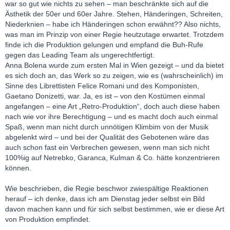
war so gut wie nichts zu sehen – man beschränkte sich auf die
Ästhetik der 50er und 60er Jahre. Stehen, Händeringen, Schreiten,
Niederknien – habe ich Händeringen schon erwähnt?? Also nichts,
was man im Prinzip von einer Regie heutzutage erwartet. Trotzdem
finde ich die Produktion gelungen und empfand die Buh-Rufe
gegen das Leading Team als ungerechtfertigt.
Anna Bolena wurde zum ersten Mal in Wien gezeigt – und da bietet
es sich doch an, das Werk so zu zeigen, wie es (wahrscheinlich) im
Sinne des Librettisten Felice Romani und des Komponisten,
Gaetano Donizetti, war. Ja, es ist – von den Kostümen einmal
angefangen – eine Art „Retro-Produktion“, doch auch diese haben
nach wie vor ihre Berechtigung – und es macht doch auch einmal
Spaß, wenn man nicht durch unnötigen Klimbim von der Musik
abgelenkt wird – und bei der Qualität des Gebotenen wäre das
auch schon fast ein Verbrechen gewesen, wenn man sich nicht
100%ig auf Netrebko, Garanca, Kulman & Co. hätte konzentrieren
können.
Wie beschrieben, die Regie beschwor zwiespältige Reaktionen
herauf – ich denke, dass ich am Dienstag jeder selbst ein Bild
davon machen kann und für sich selbst bestimmen, wie er diese Art
von Produktion empfindet.