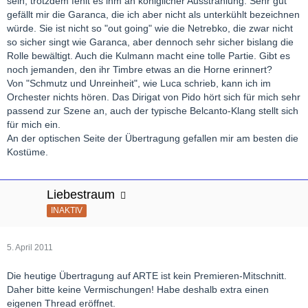
sein, trotzdem fehlt es ihm an königlicher Ausstrahlung. Sehr gut
gefällt mir die Garanca, die ich aber nicht als unterkühlt bezeichnen
würde. Sie ist nicht so "out going" wie die Netrebko, die zwar nicht
so sicher singt wie Garanca, aber dennoch sehr sicher bislang die
Rolle bewältigt. Auch die Kulmann macht eine tolle Partie. Gibt es
noch jemanden, den ihr Timbre etwas an die Horne erinnert?
Von "Schmutz und Unreinheit", wie Luca schrieb, kann ich im
Orchester nichts hören. Das Dirigat von Pido hört sich für mich sehr
passend zur Szene an, auch der typische Belcanto-Klang stellt sich
für mich ein.
An der optischen Seite der Übertragung gefallen mir am besten die
Kostüme.
Liebestraum
INAKTIV
5. April 2011
Die heutige Übertragung auf ARTE ist kein Premieren-Mitschnitt.
Daher bitte keine Vermischungen! Habe deshalb extra einen
eigenen Thread eröffnet.