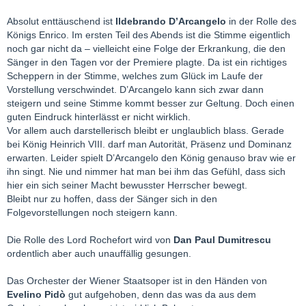
Absolut enttäuschend ist
Ildebrando D’Arcangelo
in der Rolle des
Königs Enrico. Im ersten Teil des Abends ist die Stimme eigentlich
noch gar nicht da – vielleicht eine Folge der Erkrankung, die den
Sänger in den Tagen vor der Premiere plagte. Da ist ein richtiges
Scheppern in der Stimme, welches zum Glück im Laufe der
Vorstellung verschwindet. D’Arcangelo kann sich zwar dann
steigern und seine Stimme kommt besser zur Geltung. Doch einen
guten Eindruck hinterlässt er nicht wirklich.
Vor allem auch darstellerisch bleibt er unglaublich blass. Gerade
bei König Heinrich VIII. darf man Autorität, Präsenz und Dominanz
erwarten. Leider spielt D’Arcangelo den König genauso brav wie er
ihn singt. Nie und nimmer hat man bei ihm das Gefühl, dass sich
hier ein sich seiner Macht bewusster Herrscher bewegt.
Bleibt nur zu hoffen, dass der Sänger sich in den
Folgevorstellungen noch steigern kann.
Die Rolle des Lord Rochefort wird von
Dan Paul Dumitrescu
ordentlich aber auch unauffällig gesungen.
Das Orchester der Wiener Staatsoper ist in den Händen von
Evelino Pidò
gut aufgehoben, denn das was da aus dem