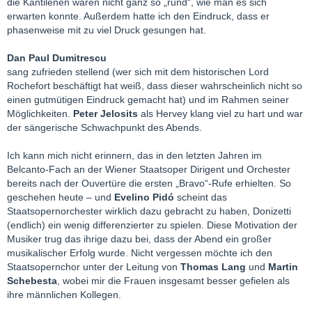
die Kantilenen waren nicht ganz so „rund“, wie man es sich
erwarten konnte. Außerdem hatte ich den Eindruck, dass er
phasenweise mit zu viel Druck gesungen hat.
Dan Paul Dumitrescu
sang zufrieden stellend (wer sich mit dem historischen Lord
Rochefort beschäftigt hat weiß, dass dieser wahrscheinlich nicht so
einen gutmütigen Eindruck gemacht hat) und im Rahmen seiner
Möglichkeiten.
Peter Jelosits
als Hervey klang viel zu hart und war
der sängerische Schwachpunkt des Abends.
Ich kann mich nicht erinnern, das in den letzten Jahren im
Belcanto-Fach an der Wiener Staatsoper Dirigent und Orchester
bereits nach der Ouvertüre die ersten „Bravo“-Rufe erhielten. So
geschehen heute – und
Evelino Pidó
scheint das
Staatsopernorchester wirklich dazu gebracht zu haben, Donizetti
(endlich) ein wenig differenzierter zu spielen. Diese Motivation der
Musiker trug das ihrige dazu bei, dass der Abend ein großer
musikalischer Erfolg wurde. Nicht vergessen möchte ich den
Staatsopernchor unter der Leitung von
Thomas Lang
und
Martin
Schebesta
, wobei mir die Frauen insgesamt besser gefielen als
ihre männlichen Kollegen.