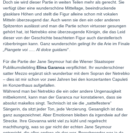
Doch sie wird dieser Partie in weiten Teilen mehr als gerecht. Sie
verfügt über eine wunderschöne Mittellage, beeindruckende
glasklare Höhen und stellt die Figur alleine schon mit vokalen
Mitteln überzeugend dar. Auch wenn sie den ein oder anderen
Spitzenton auslässt und man die Partie schon virtuoser gesungen
gehört hat, ist Netrebko eine überzeugende Königin, die das Leid
dieser von der Geschichte beachteten Figur auch darstellerisch
rüberbringen kann. Ganz wunderschön gelingt ihr die Arie im Finale
„Piangete voi ….. Al dolce guidami“
.
Für die Partie der Jane Seymour hat die Wiener Staatsoper
Publikumsliebling
Elina Garanca
verpflichtet. Ihr wunderschöner
satter Mezzo ergänzt sich wunderbar mit dem Sopran der Netrebko
– dies ist mir schon vor zwei Jahren bei den konzertanten Capuleti
im Konzerthaus aufgefallen.
Während man bei Netrebko die ein oder andere Ungenauigkeit
mitbekommt, kann man der Garanca nur konstatieren, dass sie
absolut makellos singt. Technisch ist sie die „sattelfestere“
Sängerin, da sitzt jeder Ton, jede Verzierung. Gesanglich ist das
ganz ausgezeichnet. Aber Emotionen bleiben da irgendwie auf der
Strecke. Ihre Giovanna wirkt viel zu kühl und regelrecht
machthungrig, was so gar nicht der echten Jane Seymour
entspricht, die alles andere als das war. Berechnender war ja da