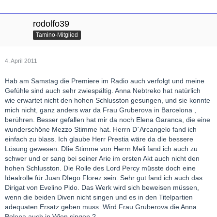
rodolfo39
Tamino-Mitglied
4. April 2011
Hab am Samstag die Premiere im Radio auch verfolgt und meine
Gefühle sind auch sehr zwiespältig. Anna Nebtreko hat natürlich
wie erwartet nicht den hohen Schlusston gesungen, und sie konnte
mich nicht, ganz anders war da Frau Gruberova in Barcelona ,
berühren. Besser gefallen hat mir da noch Elena Garanca, die eine
wunderschöne Mezzo Stimme hat. Herrn D`Arcangelo fand ich
einfach zu blass. Ich glaube Herr Prestia wäre da die bessere
Lösung gewesen. DIie Stimme von Herrn Meli fand ich auch zu
schwer und er sang bei seiner Arie im ersten Akt auch nicht den
hohen Schlusston. Die Rolle des Lord Percy müsste doch eine
Idealrolle für Juan DIego Florez sein. Sehr gut fand ich auch das
Dirigat von Evelino Pido. Das Werk wird sich beweisen müssen,
wenn die beiden Diven nicht singen und es in den Titelpartien
adequaten Ersatz geben muss. Wird Frau Gruberova die Anna
Bolena auch in Wien singen ?