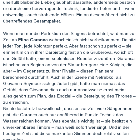
unerfüllt bleibende Liebe glaubhaft darstellte, andererseits bestach
sie durch eine hervorragende Technik, fundierte Tiefen und – wenn
notwendig - auch strahlende Höhen. Ein an diesem Abend nicht zu
übertreffendes Gesamtpaket.
Wenn man nur die Perfektion des Singens betrachtet, wird man zur
Zeit an
Elina Garanca
wahrscheinlich nicht vorbeikommen. Da sitzt
jeder Ton, jede Koloratur perfekt. Aber fast schon zu perfekt – sie
erinnert mich in ihrer Darbietung fast an die Gruberova, wo ich oft
das Gefühl hatte, einem seelenlosen Roboter zuzuhören. Garanca
ist schon von Beginn an von der Statur her ganz eine Königin, die
aber – im Gegensatz zu ihrer Rivalin – diesen Plan sehr
berechnend durchführt. Auch in der Szene mit Netrebko, als
Giovanna Seymour sich geläutert gibt, hatte man niemals das
Gefühl, dass Giovanna dies auch nur ansatzweise ernst meint –
alles gehört zum Plan, das Endziel – die Besteigung des Thrones –
zu erreichen.
Nichtsdestotrotz bezweifle ich, dass es zur Zeit viele Sängerinnen
gibt, die Garanca auch nur annähernd in Punkte Technik das
Wasser reichen können. Was ebenfalls wichtig ist – sie besitzt ein
unverkennbares Timbre – man weiß sofort wer singt. Und in der
heutigen Zeit sind diese markanten Stimmen doch relativ selten
geworden.