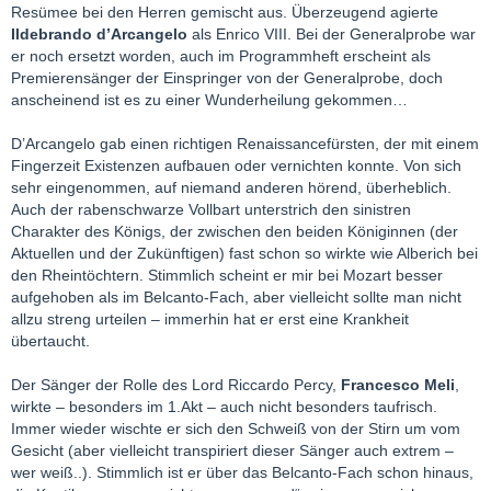
Resümee bei den Herren gemischt aus. Überzeugend agierte
Ildebrando d’Arcangelo
als Enrico VIII. Bei der Generalprobe war
er noch ersetzt worden, auch im Programmheft erscheint als
Premierensänger der Einspringer von der Generalprobe, doch
anscheinend ist es zu einer Wunderheilung gekommen…
D’Arcangelo gab einen richtigen Renaissancefürsten, der mit einem
Fingerzeit Existenzen aufbauen oder vernichten konnte. Von sich
sehr eingenommen, auf niemand anderen hörend, überheblich.
Auch der rabenschwarze Vollbart unterstrich den sinistren
Charakter des Königs, der zwischen den beiden Königinnen (der
Aktuellen und der Zukünftigen) fast schon so wirkte wie Alberich bei
den Rheintöchtern. Stimmlich scheint er mir bei Mozart besser
aufgehoben als im Belcanto-Fach, aber vielleicht sollte man nicht
allzu streng urteilen – immerhin hat er erst eine Krankheit
übertaucht.
Der Sänger der Rolle des Lord Riccardo Percy,
Francesco Meli
,
wirkte – besonders im 1.Akt – auch nicht besonders taufrisch.
Immer wieder wischte er sich den Schweiß von der Stirn um vom
Gesicht (aber vielleicht transpiriert dieser Sänger auch extrem –
wer weiß..). Stimmlich ist er über das Belcanto-Fach schon hinaus,