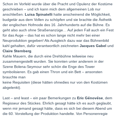
Schon im Vorfeld wurde über die Pracht und Opulenz der Kostüme
geschrieben – und ich kann mich dem allgemeinen Lob nur
anschließen.
Luisa Spinatelli
hatte anscheinend die Möglichkeit,
budgetär aus dem Vollen zu schöpfen und sie brachte die Ästhetik
der englischen Hofmode des 16. Jahrhunderts auf die Bühne. Es
geht also auch ohne Straßenanzüge… Auf jeden Fall auch ein Fest
für das Auge – das hat es schon lange nicht mehr bei einer
Neuproduktion gegeben! Als Ausgleich dazu war das Bühnenbild
kahl gehalten, dafür verantwortlich zeichneten
Jacques Gabel
und
Claire Sternberg
.
Kahle Mauern, die durch eine Drehbühne teilweise neu
zusammengestellt wurden. Sie konnten unter anderem in der
Szene Bolena-Seymour sehr schön die Enge des Tower
symbolisieren. Es gab einen Thron und ein Bett – ansonsten
brauchte man
keine Requisiten (diese hätten ohnedies nur von den Kostümen
abgelenkt).
Last – and least – ein paar Bemerkungen zu
Eric Génovése
, dem
Regisseur des Stückes. Ehrlich gesagt hätte ich es auch geglaubt,
wenn mir jemand gesagt hätte, dass es sich bei diesem Abend um
die 60. Vorstellung der Produktion handelte. Von Personenregie