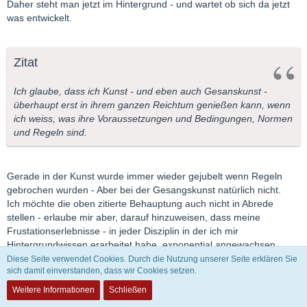
Daher steht man jetzt im Hintergrund - und wartet ob sich da jetzt
was entwickelt.
Zitat
Ich glaube, dass ich Kunst - und eben auch Gesanskunst -
überhaupt erst in ihrem ganzen Reichtum genießen kann, wenn
ich weiss, was ihre Voraussetzungen und Bedingungen, Normen
und Regeln sind.
Gerade in der Kunst wurde immer wieder gejubelt wenn Regeln
gebrochen wurden - Aber bei der Gesangskunst natürlich nicht.
Ich möchte die oben zitierte Behauptung auch nicht in Abrede
stellen - erlaube mir aber, darauf hinzuweisen, dass meine
Frustationserlebnisse - in jeder Disziplin in der ich mir
Hintergrundwissen erarbeitet habe, exponential angewachsen
sind......
Diese Seite verwendet Cookies. Durch die Nutzung unserer Seite erklären Sie
sich damit einverstanden, dass wir Cookies setzen.
Wenn ich mir den "Forderungskatalog" an Klassikhörer - wie er von
Weitere Informationen
Schließen
einigen aufgestellt wird - ansehe, dann wundere ich mich nicht, daß