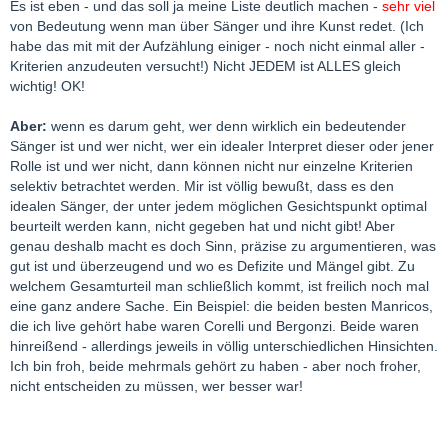
Es ist eben - und das soll ja meine Liste deutlich machen -
sehr viel
von Bedeutung wenn man über Sänger und ihre Kunst redet. (Ich
habe das mit mit der Aufzählung einiger - noch nicht einmal aller -
Kriterien anzudeuten versucht!) Nicht JEDEM ist ALLES gleich
wichtig! OK!
Aber:
wenn es darum geht, wer denn wirklich ein bedeutender
Sänger ist und wer nicht, wer ein idealer Interpret dieser oder jener
Rolle ist und wer nicht, dann können nicht nur einzelne Kriterien
selektiv betrachtet werden. Mir ist völlig bewußt, dass es den
idealen Sänger, der unter jedem möglichen Gesichtspunkt optimal
beurteilt werden kann, nicht gegeben hat und nicht gibt! Aber
genau deshalb macht es doch Sinn, präzise zu argumentieren, was
gut ist und überzeugend und wo es Defizite und Mängel gibt. Zu
welchem Gesamturteil man schließlich kommt, ist freilich noch mal
eine ganz andere Sache. Ein Beispiel: die beiden besten Manricos,
die ich live gehört habe waren Corelli und Bergonzi. Beide waren
hinreißend - allerdings jeweils in völlig unterschiedlichen Hinsichten.
Ich bin froh, beide mehrmals gehört zu haben - aber noch froher,
nicht entscheiden zu müssen, wer besser war!