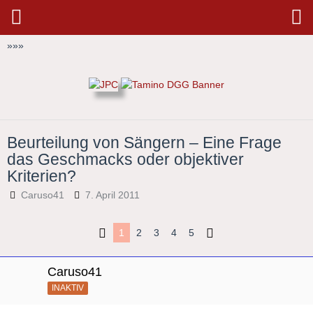
»
»
»
Beurteilung von Sängern – Eine Frage
das Geschmacks oder objektiver
Kriterien?
Caruso41
7. April 2011
1
2
3
4
5
Caruso41
INAKTIV