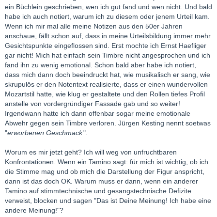
ein Büchlein geschrieben, wen ich gut fand und wen nicht. Und bald
habe ich auch notiert, warum ich zu diesem oder jenem Urteil kam.
Wenn ich mir mal alle meine Notizen aus den 50er Jahren
anschaue, fällt schon auf, dass in meine Urteilsbildung immer mehr
Gesichtspunkte eingeflossen sind. Erst mochte ich Ernst Haefliger
gar nicht! Mich hat einfach sein Timbre nicht angesprochen und ich
fand ihn zu wenig emotional. Schon bald aber habe ich notiert,
dass mich dann doch beeindruckt hat, wie musikalisch er sang, wie
skrupulös er den Notentext realisierte, dass er einen wundervollen
Mozartstil hatte, wie klug er gestaltete und den Rollen tiefes Profil
anstelle von vordergründiger Fassade gab und so weiter!
Irgendwann hatte ich dann offenbar sogar meine emotionale
Abwehr gegen sein Timbre verloren. Jürgen Kesting nennt soetwas
"
erworbenen Geschmack
".
Worum es mir jetzt geht? Ich will weg von unfruchtbaren
Konfrontationen. Wenn ein Tamino sagt: für mich ist wichtig, ob ich
die Stimme mag und ob mich die Darstellung der Figur anspricht,
dann ist das doch OK. Warum muss er dann, wenn ein anderer
Tamino auf stimmtechnische und gesangstechnische Defizite
verweist, blocken und sagen "Das ist Deine Meinung! Ich habe eine
andere Meinung!"?