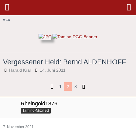
»
»
»
Vergessener Held: Bernd ALDENHOFF
Harald Kral
14. Juni 2011
1
2
3
Rheingold1876
Tamino-Mitglied
7. November 2021