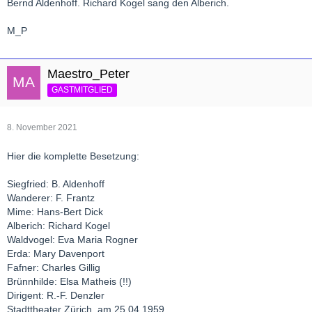
Bernd Aldenhoff. Richard Kogel sang den Alberich.
M_P
Maestro_Peter
GASTMITGLIED
8. November 2021
Hier die komplette Besetzung:
Siegfried: B. Aldenhoff
Wanderer: F. Frantz
Mime: Hans-Bert Dick
Alberich: Richard Kogel
Waldvogel: Eva Maria Rogner
Erda: Mary Davenport
Fafner: Charles Gillig
Brünnhilde: Elsa Matheis (!!)
Dirigent: R.-F. Denzler
Stadttheater Zürich, am 25.04.1959