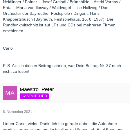
Neidlinger / Fafner – Josef Greindl / Brünnhilde – Astrid Varnay /
Erda – Maria von Ilosvay / Waldvogel – Ilse Hollweg / Das
Orchester der Bayreuther Festspiele / Dirigent: Hans
Knappertsbusch (Bayreuth, Festspielhaus, 16. 8. 1957). Der
Rundfunkmitschnitt ist auf LPs und CDs bei mehreren Firmen
erschienen.
Carlo
P. S. Als ich diesen Beitrag schrieb, war Dein Beitrag Nr. 37 noch
nicht zu lesen!
Maestro_Peter
GASTMITGLIED
8. November 2021
Lieber Carlo, vielen Dank! Ich bin gerade dabei, die Aufnahme
wieder auszugraben, um feststellen zu können, ob Paul Kuen und