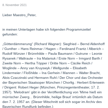
8. November 2021
Lieber Maestro_Peter,
in meinen Unterlagen habe ich folgenden Programmzettel
gefunden:
„Götterdämmerung“ (Richard Wagner): Siegfried – Bernd Aldenhoff
/ Gunther – Hans Reinmar / Hagen – Ferdinand Frantz / Alberich –
Rudolf Wünzer / Brünnhilde – Paula Baumann / Gutrune – Leonie
Rysanek / Waltraute – Ira Malaniuk / Erste Norn – Irmgard Barth /
Zweite Norn – Hertha Töpper / Dritte Norn – Cäcilie Reich /
Woglinde – Anny van Kruyswyk / Wellgunde – Elisabeth
Lindermeier / Floßhilde – Ina Gerhein / Mannen – Walter Bracht,
Alois Czaczinski und Hermann Ruhl / Der Chor und das Orchester
der Bayerischen Staatsoper München / Chorltg.: Herbert Erlenwein
/ Dirigent: Robert Heger (München, Prinzregententheater, 17. 2.
1957). 'Melodram' gibt in der Veröffentlichung von 'Mime hieß ein
mürrischer Zwerg... Brünnhilde, heilige Braut' irrtümlich als Datum
den 7. 2. 1957 an. (Dieser Mitschnitt soll sich sogar im Archiv des
Bayerischen Rundfunk befinden.)