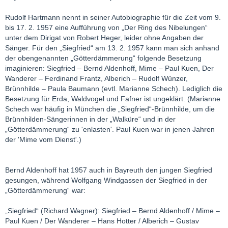
Rudolf Hartmann nennt in seiner Autobiographie für die Zeit vom 9.
bis 17. 2. 1957 eine Aufführung von „Der Ring des Nibelungen“
unter dem Dirigat von Robert Heger, leider ohne Angaben der
Sänger. Für den „Siegfried“ am 13. 2. 1957 kann man sich anhand
der obengenannten „Götterdämmerung“ folgende Besetzung
imaginieren: Siegfried – Bernd Aldenhoff, Mime – Paul Kuen, Der
Wanderer – Ferdinand Frantz, Alberich – Rudolf Wünzer,
Brünnhilde – Paula Baumann (evtl. Marianne Schech). Lediglich die
Besetzung für Erda, Waldvogel und Fafner ist ungeklärt. (Marianne
Schech war häufig in München die „Siegfried“-Brünnhilde, um die
Brünnhilden-Sängerinnen in der „Walküre“ und in der
„Götterdämmerung“ zu 'enlasten'. Paul Kuen war in jenen Jahren
der 'Mime vom Dienst'.)
Bernd Aldenhoff hat 1957 auch in Bayreuth den jungen Siegfried
gesungen, während Wolfgang Windgassen der Siegfried in der
„Götterdämmerung“ war:
„Siegfried“ (Richard Wagner): Siegfried – Bernd Aldenhoff / Mime –
Paul Kuen / Der Wanderer – Hans Hotter / Alberich – Gustav