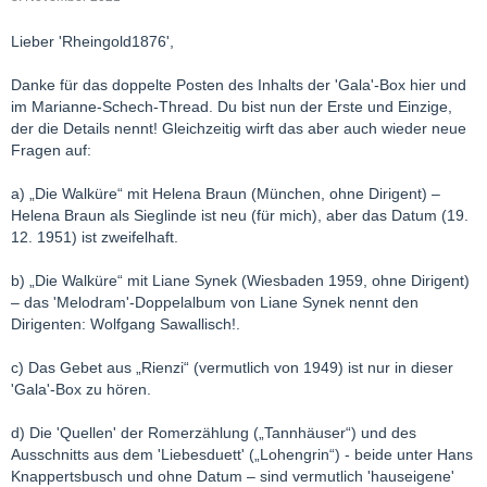
Lieber 'Rheingold1876',
Danke für das doppelte Posten des Inhalts der 'Gala'-Box hier und
im Marianne-Schech-Thread. Du bist nun der Erste und Einzige,
der die Details nennt! Gleichzeitig wirft das aber auch wieder neue
Fragen auf:
a) „Die Walküre“ mit Helena Braun (München, ohne Dirigent) –
Helena Braun als Sieglinde ist neu (für mich), aber das Datum (19.
12. 1951) ist zweifelhaft.
b) „Die Walküre“ mit Liane Synek (Wiesbaden 1959, ohne Dirigent)
– das 'Melodram'-Doppelalbum von Liane Synek nennt den
Dirigenten: Wolfgang Sawallisch!.
c) Das Gebet aus „Rienzi“ (vermutlich von 1949) ist nur in dieser
'Gala'-Box zu hören.
d) Die 'Quellen' der Romerzählung („Tannhäuser“) und des
Ausschnitts aus dem 'Liebesduett' („Lohengrin“) - beide unter Hans
Knappertsbusch und ohne Datum – sind vermutlich 'hauseigene'