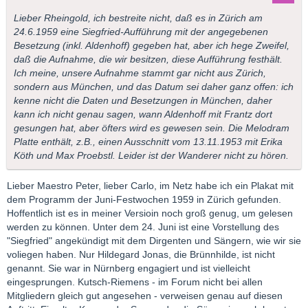
Lieber Rheingold, ich bestreite nicht, daß es in Zürich am
24.6.1959 eine Siegfried-Aufführung mit der angegebenen
Besetzung (inkl. Aldenhoff) gegeben hat, aber ich hege Zweifel,
daß die Aufnahme, die wir besitzen, diese Aufführung festhält.
Ich meine, unsere Aufnahme stammt gar nicht aus Zürich,
sondern aus München, und das Datum sei daher ganz offen: ich
kenne nicht die Daten und Besetzungen in München, daher
kann ich nicht genau sagen, wann Aldenhoff mit Frantz dort
gesungen hat, aber öfters wird es gewesen sein. Die Melodram
Platte enthält, z.B., einen Ausschnitt vom 13.11.1953 mit Erika
Köth und Max Proebstl. Leider ist der Wanderer nicht zu hören.
Lieber Maestro Peter, lieber Carlo, im Netz habe ich ein Plakat mit
dem Programm der Juni-Festwochen 1959 in Zürich gefunden.
Hoffentlich ist es in meiner Versioin noch groß genug, um gelesen
werden zu können. Unter dem 24. Juni ist eine Vorstellung des
"Siegfried" angekündigt mit dem Dirgenten und Sängern, wie wir sie
voliegen haben. Nur Hildegard Jonas, die Brünnhilde, ist nicht
genannt. Sie war in Nürnberg engagiert und ist vielleicht
eingesprungen. Kutsch-Riemens - im Forum nicht bei allen
Mitgliedern gleich gut angesehen - verweisen genau auf diesen