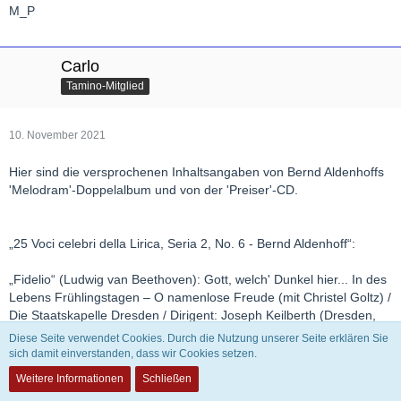
M_P
Carlo
Tamino-Mitglied
10. November 2021
Hier sind die versprochenen Inhaltsangaben von Bernd Aldenhoffs
'Melodram'-Doppelalbum und von der 'Preiser'-CD.
„25 Voci celebri della Lirica, Seria 2, No. 6 - Bernd Aldenhoff“:
„Fidelio“ (Ludwig van Beethoven): Gott, welch' Dunkel hier... In des
Lebens Frühlingstagen – O namenlose Freude (mit Christel Goltz) /
Die Staatskapelle Dresden / Dirigent: Joseph Keilberth (Dresden,
Großes Haus der Staatstheater, 22. 9. 1948*, Live)
Diese Seite verwendet Cookies. Durch die Nutzung unserer Seite erklären Sie
sich damit einverstanden, dass wir Cookies setzen.
„Otello“ (Giuseppe Verdi): Gott, warum hast du gehäuft dieses
Weitere Informationen
Schließen
Elend – Jeder Knabe kann mein Schwert mir entreissen / Das