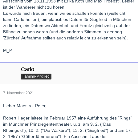
Ausschnitt vom 13.11.1953 mit Erika Köth und Max Proebstl. Leider
ist der Wanderer nicht zu hören.
Es würde mich freuen, wenn wir es schaffen könnten (vielleicht
kann Carlo helfen), ein plausibles Datum für Siegfried in München
zu finden, ein Datum wo Aldenhoff und Frantz gleichzeitig auf der
Bühne zu sehen waren (und die anderen Stimmen in der sog.
'Zürcher' Aufnahme sollten auch relativ leicht zu erkennen sein).
M_P
Carlo
Tamino-Mitglied
7. November 2021
Lieber Maestro_Peter,
Robert Heger leitete im Februar 1957 eine Aufführung des "Rings"
im Münchner Prinzregententheater, u. z. am 9. 2. ("Das
Rheingold"), 10. 2. ("Die Walküre"), 13. 2. ("Siegfried") und am 17.
2. 1957 ("Götterdämmerung"). Ein Ausschnitt aus der