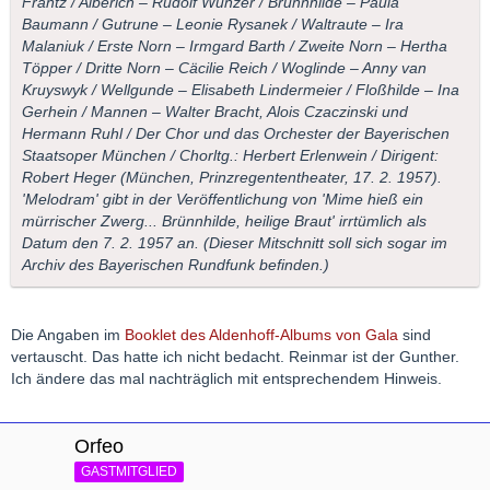
Frantz / Alberich – Rudolf Wünzer / Brünnhilde – Paula
Baumann / Gutrune – Leonie Rysanek / Waltraute – Ira
Malaniuk / Erste Norn – Irmgard Barth / Zweite Norn – Hertha
Töpper / Dritte Norn – Cäcilie Reich / Woglinde – Anny van
Kruyswyk / Wellgunde – Elisabeth Lindermeier / Floßhilde – Ina
Gerhein / Mannen – Walter Bracht, Alois Czaczinski und
Hermann Ruhl / Der Chor und das Orchester der Bayerischen
Staatsoper München / Chorltg.: Herbert Erlenwein / Dirigent:
Robert Heger (München, Prinzregententheater, 17. 2. 1957).
'Melodram' gibt in der Veröffentlichung von 'Mime hieß ein
mürrischer Zwerg... Brünnhilde, heilige Braut' irrtümlich als
Datum den 7. 2. 1957 an. (Dieser Mitschnitt soll sich sogar im
Archiv des Bayerischen Rundfunk befinden.)
Die Angaben im
Booklet des Aldenhoff-Albums von Gala
sind
vertauscht. Das hatte ich nicht bedacht. Reinmar ist der Gunther.
Ich ändere das mal nachträglich mit entsprechendem Hinweis.
Orfeo
GASTMITGLIED