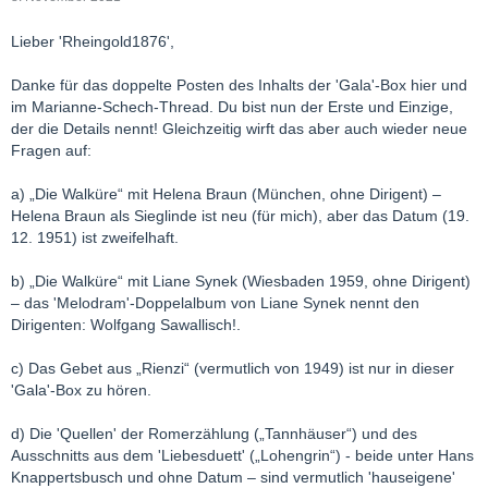
Lieber 'Rheingold1876',
Danke für das doppelte Posten des Inhalts der 'Gala'-Box hier und
im Marianne-Schech-Thread. Du bist nun der Erste und Einzige,
der die Details nennt! Gleichzeitig wirft das aber auch wieder neue
Fragen auf:
a) „Die Walküre“ mit Helena Braun (München, ohne Dirigent) –
Helena Braun als Sieglinde ist neu (für mich), aber das Datum (19.
12. 1951) ist zweifelhaft.
b) „Die Walküre“ mit Liane Synek (Wiesbaden 1959, ohne Dirigent)
– das 'Melodram'-Doppelalbum von Liane Synek nennt den
Dirigenten: Wolfgang Sawallisch!.
c) Das Gebet aus „Rienzi“ (vermutlich von 1949) ist nur in dieser
'Gala'-Box zu hören.
d) Die 'Quellen' der Romerzählung („Tannhäuser“) und des
Ausschnitts aus dem 'Liebesduett' („Lohengrin“) - beide unter Hans
Knappertsbusch und ohne Datum – sind vermutlich 'hauseigene'