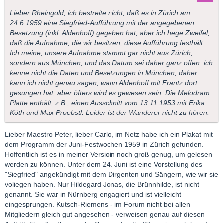
Lieber Rheingold, ich bestreite nicht, daß es in Zürich am
24.6.1959 eine Siegfried-Aufführung mit der angegebenen
Besetzung (inkl. Aldenhoff) gegeben hat, aber ich hege Zweifel,
daß die Aufnahme, die wir besitzen, diese Aufführung festhält.
Ich meine, unsere Aufnahme stammt gar nicht aus Zürich,
sondern aus München, und das Datum sei daher ganz offen: ich
kenne nicht die Daten und Besetzungen in München, daher
kann ich nicht genau sagen, wann Aldenhoff mit Frantz dort
gesungen hat, aber öfters wird es gewesen sein. Die Melodram
Platte enthält, z.B., einen Ausschnitt vom 13.11.1953 mit Erika
Köth und Max Proebstl. Leider ist der Wanderer nicht zu hören.
Lieber Maestro Peter, lieber Carlo, im Netz habe ich ein Plakat mit
dem Programm der Juni-Festwochen 1959 in Zürich gefunden.
Hoffentlich ist es in meiner Versioin noch groß genug, um gelesen
werden zu können. Unter dem 24. Juni ist eine Vorstellung des
"Siegfried" angekündigt mit dem Dirgenten und Sängern, wie wir sie
voliegen haben. Nur Hildegard Jonas, die Brünnhilde, ist nicht
genannt. Sie war in Nürnberg engagiert und ist vielleicht
eingesprungen. Kutsch-Riemens - im Forum nicht bei allen
Mitgliedern gleich gut angesehen - verweisen genau auf diesen