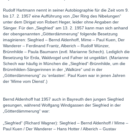
Rudolf Hartmann nennt in seiner Autobiographie für die Zeit vom 9.
bis 17. 2. 1957 eine Aufführung von „Der Ring des Nibelungen“
unter dem Dirigat von Robert Heger, leider ohne Angaben der
Sänger. Für den „Siegfried“ am 13. 2. 1957 kann man sich anhand
der obengenannten „Götterdämmerung“ folgende Besetzung
imaginieren: Siegfried – Bernd Aldenhoff, Mime – Paul Kuen, Der
Wanderer – Ferdinand Frantz, Alberich – Rudolf Wünzer,
Brünnhilde – Paula Baumann (evtl. Marianne Schech). Lediglich die
Besetzung für Erda, Waldvogel und Fafner ist ungeklärt. (Marianne
Schech war häufig in München die „Siegfried“-Brünnhilde, um die
Brünnhilden-Sängerinnen in der „Walküre“ und in der
„Götterdämmerung“ zu 'enlasten'. Paul Kuen war in jenen Jahren
der 'Mime vom Dienst'.)
Bernd Aldenhoff hat 1957 auch in Bayreuth den jungen Siegfried
gesungen, während Wolfgang Windgassen der Siegfried in der
„Götterdämmerung“ war:
„Siegfried“ (Richard Wagner): Siegfried – Bernd Aldenhoff / Mime –
Paul Kuen / Der Wanderer – Hans Hotter / Alberich – Gustav