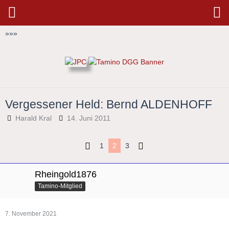
»
»
»
Vergessener Held: Bernd ALDENHOFF
Harald Kral
14. Juni 2011
1
2
3
Rheingold1876
Tamino-Mitglied
7. November 2021