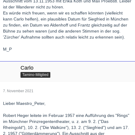
Ausschnitt vom 13.11.1953 mit Erika Köth und Max Proebstl. Leider
ist der Wanderer nicht zu hören.
Es würde mich freuen, wenn wir es schaffen könnten (vielleicht
kann Carlo helfen), ein plausibles Datum für Siegfried in München
zu finden, ein Datum wo Aldenhoff und Frantz gleichzeitig auf der
Bühne zu sehen waren (und die anderen Stimmen in der sog.
'Zürcher' Aufnahme sollten auch relativ leicht zu erkennen sein).
M_P
Carlo
Tamino-Mitglied
7. November 2021
Lieber Maestro_Peter,
Robert Heger leitete im Februar 1957 eine Aufführung des "Rings"
im Münchner Prinzregententheater, u. z. am 9. 2. ("Das
Rheingold"), 10. 2. ("Die Walküre"), 13. 2. ("Siegfried") und am 17.
2. 1957 ("Götterdämmerung"). Ein Ausschnitt aus der