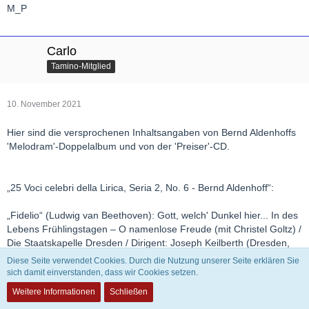
M_P
Carlo
Tamino-Mitglied
10. November 2021
Hier sind die versprochenen Inhaltsangaben von Bernd Aldenhoffs
'Melodram'-Doppelalbum und von der 'Preiser'-CD.
„25 Voci celebri della Lirica, Seria 2, No. 6 - Bernd Aldenhoff“:
„Fidelio“ (Ludwig van Beethoven): Gott, welch' Dunkel hier... In des
Lebens Frühlingstagen – O namenlose Freude (mit Christel Goltz) /
Die Staatskapelle Dresden / Dirigent: Joseph Keilberth (Dresden,
Großes Haus der Staatstheater, 22. 9. 1948*, Live)
Diese Seite verwendet Cookies. Durch die Nutzung unserer Seite erklären Sie
sich damit einverstanden, dass wir Cookies setzen.
„Otello“ (Giuseppe Verdi): Gott, warum hast du gehäuft dieses
Weitere Informationen
Schließen
Elend – Jeder Knabe kann mein Schwert mir entreissen / Das