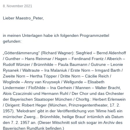
8. November 2021
Lieber Maestro_Peter,
in meinen Unterlagen habe ich folgenden Programmzettel
gefunden:
„Götterdämmerung“ (Richard Wagner): Siegfried – Bernd Aldenhoff
/ Gunther – Hans Reinmar / Hagen – Ferdinand Frantz / Alberich –
Rudolf Wünzer / Brünnhilde – Paula Baumann / Gutrune – Leonie
Rysanek / Waltraute – Ira Malaniuk / Erste Norn – Irmgard Barth /
Zweite Norn – Hertha Töpper / Dritte Norn – Cäcilie Reich /
Woglinde – Anny van Kruyswyk / Wellgunde – Elisabeth
Lindermeier / Floßhilde – Ina Gerhein / Mannen – Walter Bracht,
Alois Czaczinski und Hermann Ruhl / Der Chor und das Orchester
der Bayerischen Staatsoper München / Chorltg.: Herbert Erlenwein
/ Dirigent: Robert Heger (München, Prinzregententheater, 17. 2.
1957). 'Melodram' gibt in der Veröffentlichung von 'Mime hieß ein
mürrischer Zwerg... Brünnhilde, heilige Braut' irrtümlich als Datum
den 7. 2. 1957 an. (Dieser Mitschnitt soll sich sogar im Archiv des
Bayerischen Rundfunk befinden.)