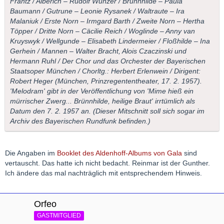
Frantz / Alberich – Rudolf Wünzer / Brünnhilde – Paula
Baumann / Gutrune – Leonie Rysanek / Waltraute – Ira
Malaniuk / Erste Norn – Irmgard Barth / Zweite Norn – Hertha
Töpper / Dritte Norn – Cäcilie Reich / Woglinde – Anny van
Kruyswyk / Wellgunde – Elisabeth Lindermeier / Floßhilde – Ina
Gerhein / Mannen – Walter Bracht, Alois Czaczinski und
Hermann Ruhl / Der Chor und das Orchester der Bayerischen
Staatsoper München / Chorltg.: Herbert Erlenwein / Dirigent:
Robert Heger (München, Prinzregententheater, 17. 2. 1957).
'Melodram' gibt in der Veröffentlichung von 'Mime hieß ein
mürrischer Zwerg... Brünnhilde, heilige Braut' irrtümlich als
Datum den 7. 2. 1957 an. (Dieser Mitschnitt soll sich sogar im
Archiv des Bayerischen Rundfunk befinden.)
Die Angaben im
Booklet des Aldenhoff-Albums von Gala
sind
vertauscht. Das hatte ich nicht bedacht. Reinmar ist der Gunther.
Ich ändere das mal nachträglich mit entsprechendem Hinweis.
Orfeo
GASTMITGLIED