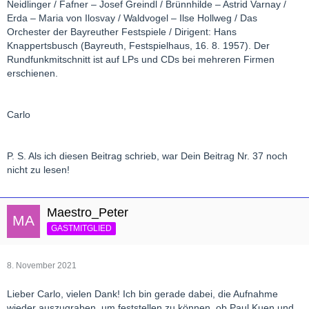
Neidlinger / Fafner – Josef Greindl / Brünnhilde – Astrid Varnay /
Erda – Maria von Ilosvay / Waldvogel – Ilse Hollweg / Das
Orchester der Bayreuther Festspiele / Dirigent: Hans
Knappertsbusch (Bayreuth, Festspielhaus, 16. 8. 1957). Der
Rundfunkmitschnitt ist auf LPs und CDs bei mehreren Firmen
erschienen.
Carlo
P. S. Als ich diesen Beitrag schrieb, war Dein Beitrag Nr. 37 noch
nicht zu lesen!
Maestro_Peter
GASTMITGLIED
8. November 2021
Lieber Carlo, vielen Dank! Ich bin gerade dabei, die Aufnahme
wieder auszugraben, um feststellen zu können, ob Paul Kuen und