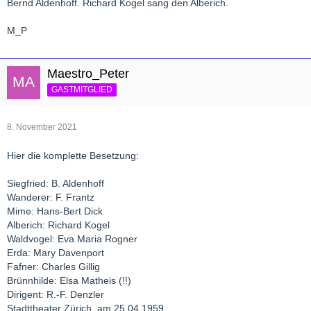
Bernd Aldenhoff. Richard Kogel sang den Alberich.
M_P
Maestro_Peter
GASTMITGLIED
8. November 2021
Hier die komplette Besetzung:
Siegfried: B. Aldenhoff
Wanderer: F. Frantz
Mime: Hans-Bert Dick
Alberich: Richard Kogel
Waldvogel: Eva Maria Rogner
Erda: Mary Davenport
Fafner: Charles Gillig
Brünnhilde: Elsa Matheis (!!)
Dirigent: R.-F. Denzler
Stadttheater Zürich, am 25.04.1959