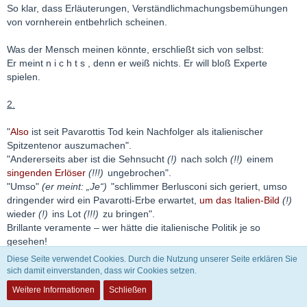
So klar, dass Erläuterungen, Verständlichmachungsbemühungen
von vornherein entbehrlich scheinen.
Was der Mensch meinen könnte, erschließt sich von selbst:
Er meint n i c h t s , denn er weiß nichts. Er will bloß Experte
spielen.
2.
"
Also
ist seit Pavarottis Tod kein Nachfolger als italienischer
Spitzentenor auszumachen".
"Andererseits aber ist die Sehnsucht
(!)
nach solch
(!!)
einem
singenden Erlöser
(!!!)
ungebrochen".
"Umso"
(er meint: „Je“)
"schlimmer Berlusconi sich geriert, umso
dringender wird ein Pavarotti-Erbe erwartet,
um das Italien-Bild
(!)
wieder
(!)
ins Lot
(!!!)
zu bringen".
Brillante veramente – wer hätte die italienische Politik je so
gesehen!
Diese Seite verwendet Cookies. Durch die Nutzung unserer Seite erklären Sie
Aber:
sich damit einverstanden, dass wir Cookies setzen.
"Das sollte ja nicht so schwer sein. Italien hat Enrico Caruso,
Weitere Informationen
Schließen
Alessandro Bonci und Fernando de Lucia hervorgebracht, Giovanni