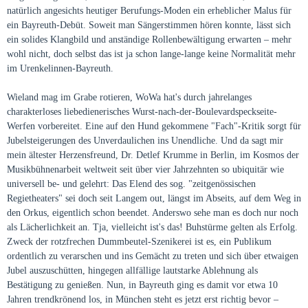
natürlich angesichts heutiger Berufungs-Moden ein erheblicher Malus für
ein Bayreuth-Debüt. Soweit man Sängerstimmen hören konnte, lässt sich
ein solides Klangbild und anständige Rollenbewältigung erwarten – mehr
wohl nicht, doch selbst das ist ja schon lange-lange keine Normalität mehr
im Urenkelinnen-Bayreuth.
Wieland mag im Grabe rotieren, WoWa hat's durch jahrelanges
charakterloses liebedienerisches Wurst-nach-der-Boulevardspeckseite-
Werfen vorbereitet. Eine auf den Hund gekommene "Fach"-Kritik sorgt für
Jubelsteigerungen des Unverdaulichen ins Unendliche. Und da sagt mir
mein ältester Herzensfreund, Dr. Detlef Krumme in Berlin, im Kosmos der
Musikbühnenarbeit weltweit seit über vier Jahrzehnten so ubiquitär wie
universell be- und gelehrt: Das Elend des sog. "zeitgenössischen
Regietheaters" sei doch seit Langem out, längst im Abseits, auf dem Weg in
den Orkus, eigentlich schon beendet. Anderswo sehe man es doch nur noch
als Lächerlichkeit an. Tja, vielleicht ist's das! Buhstürme gelten als Erfolg.
Zweck der rotzfrechen Dummbeutel-Szenikerei ist es, ein Publikum
ordentlich zu verarschen und ins Gemächt zu treten und sich über etwaigen
Jubel auszuschütten, hingegen allfällige lautstarke Ablehnung als
Bestätigung zu genießen. Nun, in Bayreuth ging es damit vor etwa 10
Jahren trendkrönend los, in München steht es jetzt erst richtig bevor –