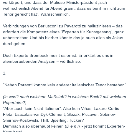
verkörpert, und dass der Mafioso-Ministerpäsident „sich
wahrscheinlich Abend für Abend grämt, dass es bei ihm nicht zum
Tenor gereicht hat".
Wahrscheinlich.
Verbindungen von Berlusconi zu Pavarotti zu halluzinieren – das
erfordert die Kompetenz eines "Experten für Kunstgesang", ganz
unbestreitbar. Und bis hierher könnte das ja auch alles als Jokus
durchgehen.
Doch Experte Brembeck meint es ernst. Er erklärt es uns in
atemberaubenden Analysen – wörtlich so:
1.
"Neben Paraotti konnte kein anderer italienischer Tenor bestehen"
–
(in was? nach welchem Maßstab? in welchem Fach? mit welchem
Repertoire?)
"Aber auch kein Nicht-Italiener". Also kein Viñas, Lazaro-Cortis-
Fleta, Esacalais-vanDyk-Clément, Slezak, Piccaver, Sobinov-
Smirnov-Koslowski, Thill, Bjoerling, Tucker?
Demnach also überhaupt keiner. (
D e n n
- jetzt kommt Experten-
Knowhow):