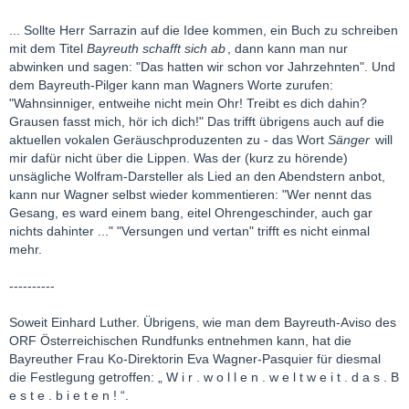
... Sollte Herr Sarrazin auf die Idee kommen, ein Buch zu schreiben
mit dem Titel
Bayreuth schafft sich ab
, dann kann man nur
abwinken und sagen: "Das hatten wir schon vor Jahrzehnten". Und
dem Bayreuth-Pilger kann man Wagners Worte zurufen:
"Wahnsinniger, entweihe nicht mein Ohr! Treibt es dich dahin?
Grausen fasst mich, hör ich dich!" Das trifft übrigens auch auf die
aktuellen vokalen Geräuschproduzenten zu - das Wort
Sänger
will
mir dafür nicht über die Lippen. Was der (kurz zu hörende)
unsägliche Wolfram-Darsteller als Lied an den Abendstern anbot,
kann nur Wagner selbst wieder kommentieren: "Wer nennt das
Gesang, es ward einem bang, eitel Ohrengeschinder, auch gar
nichts dahinter ..." "Versungen und vertan" trifft es nicht einmal
mehr.
----------
Soweit Einhard Luther. Übrigens, wie man dem Bayreuth-Aviso des
ORF Österreichischen Rundfunks entnehmen kann, hat die
Bayreuther Frau Ko-Direktorin Eva Wagner-Pasquier für diesmal
die Festlegung getroffen: „ W i r . w o l l e n . w e l t w e i t . d a s . B
e s t e . b i e t e n ! “.