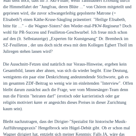
Man sieht noch, dass im 3. Akt-Finale, wenn Tannhäusers Erlösung durch
die Himmelfahrt der "Jungfrau, deren Blüte ..." von Chören mitgeteilt und
gepriesen wird, die zuvor schwangerleibig gepolsterte Matrone (=
Elisabeth?) einen Käthe-Kruse-Säugling präsentiert: "Heilige Elisabeth,
bitte für ..." – die Wagner-Sisters? den Wieder-mal-PKW-Regisseur? Doch
wohl für PR-Success und Feuilleton-Geschwurbel. Ich freue mich schon
auf den (lt. Selbstanzeige) „Experten für Kunstgesang“ Dr. Brembeck im
SZ-Feuilleton , der uns doch nicht etwa mit dem Kollegen Egbert Tholl im
Juliregen stehen lassen wird?
Die Ausschnitt-Fetzen sind natürlich nur Voraus-Hinweise, ergeben kein
Gesamtbild, lassen aber ahnen, was sich da wieder begibt. Eine Deutung,
wenigstens ein paar eine Denkrichtung andeutendende Stichworte, gab es
im gesamten ZDF-Beitrag so wenig wie im einleitenden "Interview". Offen
bleibt darum zunächst auch die Frage, wer vom Minnesänger-Team denn
nun die Fürstin "heiraten darf" (erotisch oder karrieristisch oder gar
religiös motiviert
kann
er angesichts dieses Preises in dieser Zurichtung
kaum sein).
Bleibt nachzutragen, dass der Dirigier-"Spezialist für historische Musik-
Aufführungspraxis" Hengelbrock sein Hügel-Debüt gibt. Ob er schon mal
Wagner dirigiert hat, entzieht sich meiner Kenntnis: Falls JA, wäre das