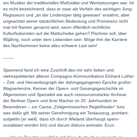
ein Musiker der traditionellen Maßstäbe und Wertsetzungen war. Ist
es nicht bezeichnend, dass er zwar als Vorfahr des wichtigen Jung-
Regisseurs und „an der Lindenoper tätig gewesen“ erwähnt, aber
ungeachtet seiner tatsächlichen Bedeutung und Prominenz nicht
mal mit Namen genannt wird, wenn öffentlich-rechtliche
Kulturfeaturisten auf die Mattscheibe gehen? Pischner soll, über
90jährig, noch unter dem Lebenden sein. Möge ihm die Karriere
des Nachkommen keine allzu schwere Last sein!
-------
Spannend fand ich eine Zuschrift des mir sehr lieben und
vielrespektierten älteren Compagno-Kommunikators Einhard Luther
– Zeit- und Heroenbiograph der dahingegangenen Epoche großer
Wagnertenöre, Kenner der Opern- und Gesangsgeschichte im
Allgemeinen und Spezialist wie auch ressourcenstarker Archivar
der Berliner Opern und ihrer Macher im 20. Jahrhundert im
Besonderen – zur Causa „Zeitgenössisches Regietheater“ bzw.
was dafür gilt. Mit seiner Genehmigung ein Textauszug, pointiert-
subjektiv (er weiß, dass ich durch Wieland überhaupt opern-
sozialisiert worden bin) und darum diskurs-animativ. Ecco: