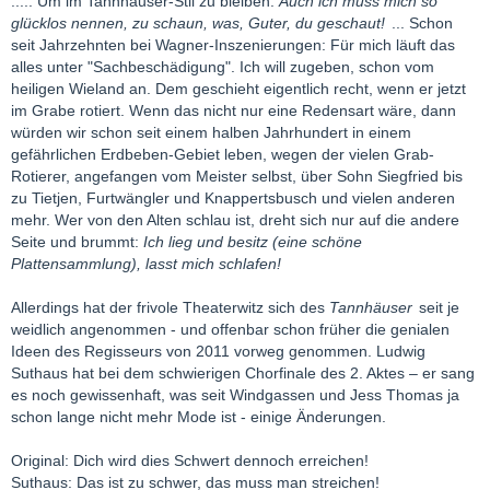
..... Um im Tannhäuser-Stil zu bleiben:
Auch ich muss mich so
glücklos nennen, zu schaun, was, Guter, du geschaut!
... Schon
seit Jahrzehnten bei Wagner-Inszenierungen: Für mich läuft das
alles unter "Sachbeschädigung". Ich will zugeben, schon vom
heiligen Wieland an. Dem geschieht eigentlich recht, wenn er jetzt
im Grabe rotiert. Wenn das nicht nur eine Redensart wäre, dann
würden wir schon seit einem halben Jahrhundert in einem
gefährlichen Erdbeben-Gebiet leben, wegen der vielen Grab-
Rotierer, angefangen vom Meister selbst, über Sohn Siegfried bis
zu Tietjen, Furtwängler und Knappertsbusch und vielen anderen
mehr. Wer von den Alten schlau ist, dreht sich nur auf die andere
Seite und brummt:
Ich lieg und besitz (eine schöne
Plattensammlung), lasst mich schlafen!
Allerdings hat der frivole Theaterwitz sich des
Tannhäuser
seit je
weidlich angenommen - und offenbar schon früher die genialen
Ideen des Regisseurs von 2011 vorweg genommen. Ludwig
Suthaus hat bei dem schwierigen Chorfinale des 2. Aktes – er sang
es noch gewissenhaft, was seit Windgassen und Jess Thomas ja
schon lange nicht mehr Mode ist - einige Änderungen.
Original: Dich wird dies Schwert dennoch erreichen!
Suthaus: Das ist zu schwer, das muss man streichen!