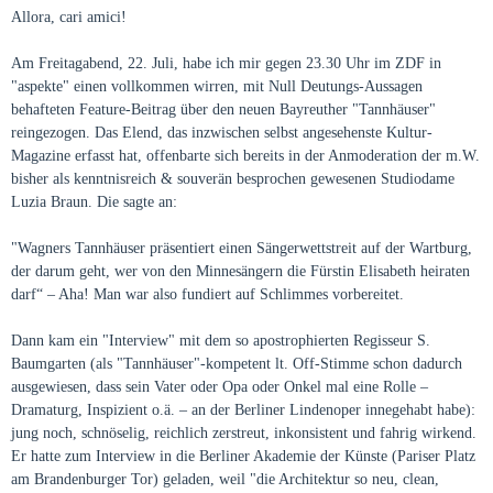
Allora, cari amici!
Am Freitagabend, 22. Juli, habe ich mir gegen 23.30 Uhr im ZDF in
"aspekte" einen vollkommen wirren, mit Null Deutungs-Aussagen
behafteten Feature-Beitrag über den neuen Bayreuther "Tannhäuser"
reingezogen. Das Elend, das inzwischen selbst angesehenste Kultur-
Magazine erfasst hat, offenbarte sich bereits in der Anmoderation der m.W.
bisher als kenntnisreich & souverän besprochen gewesenen Studiodame
Luzia Braun. Die sagte an:
"Wagners Tannhäuser präsentiert einen Sängerwettstreit auf der Wartburg,
der darum geht, wer von den Minnesängern die Fürstin Elisabeth heiraten
darf“ – Aha! Man war also fundiert auf Schlimmes vorbereitet.
Dann kam ein "Interview" mit dem so apostrophierten Regisseur S.
Baumgarten (als "Tannhäuser"-kompetent lt. Off-Stimme schon dadurch
ausgewiesen, dass sein Vater oder Opa oder Onkel mal eine Rolle –
Dramaturg, Inspizient o.ä. – an der Berliner Lindenoper innegehabt habe):
jung noch, schnöselig, reichlich zerstreut, inkonsistent und fahrig wirkend.
Er hatte zum Interview in die Berliner Akademie der Künste (Pariser Platz
am Brandenburger Tor) geladen, weil "die Architektur so neu, clean,