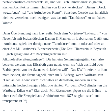
perfektionistisch-transparent" sei, und weil sich "hinter einer so glatten,
sterilen Architektur immer Haufen von Dreck verstecken". Diesen "Dreck
wegzufegen", sei "die Aufgabe der Kunst". Sonstiges Gerede war inhaltlich
nicht zu verstehen; noch weniger: was das mit "Tannhäuser" zu tun haben
könnte.
Dann Überblendung nach Bayreuth. Nach dem Vorjahres-"Lohengrin" von
Neuenfels mit brabandtischen Damen & Mannen im Laborratten-Outfit und
-Ambiente, spielt der dortige neue "Tannhäuser" nun in oder auf oder an
einer Art Müllkraftwerk-Binnenszenerie (Die Zeit: "Ramstein in Bayreuth
... grob gesagt eine Art Recyclingzentrum mit
Alkoholaufbereitungsanlage"). Die hat eine Seiteneingangstür, kann also
betreten werden, was Elisabeth gern nutzt, wenn sie "sich aus Leid oder
Bedrängtsein von der Szene zurückziehen will". Das KW-Interieur ist blau,
matt lackiert, die Szene taghell, auch im 3. Aufzug, wenn Wolfram sein
"Lied an den Abendstern" nicht etwa an denselben, sondern an eine
mürrische hochschwangere Matrone richtet. Vor dem KW-Zylinder tun die
Wartburg-Edlen was? Klar doch: Mit Riesenbesen
fegen
sie die Bühne – s.
oben (weil die Festspielhaus-Architektur von 1875 so glatt, steril und
transparent ist ??).