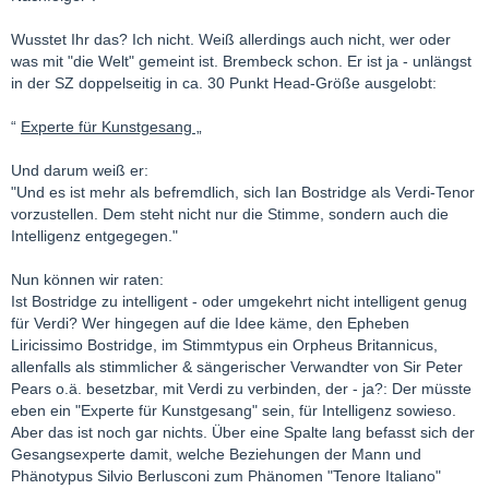
Wusstet Ihr das? Ich nicht. Weiß allerdings auch nicht, wer oder
was mit "die Welt" gemeint ist. Brembeck schon. Er ist ja - unlängst
in der SZ doppelseitig in ca. 30 Punkt Head-Größe ausgelobt:
“
Experte für Kunstgesang „
Und darum weiß er:
"Und es ist mehr als befremdlich, sich Ian Bostridge als Verdi-Tenor
vorzustellen. Dem steht nicht nur die Stimme, sondern auch die
Intelligenz entgegegen."
Nun können wir raten:
Ist Bostridge zu intelligent - oder umgekehrt nicht intelligent genug
für Verdi? Wer hingegen auf die Idee käme, den Epheben
Liricissimo Bostridge, im Stimmtypus ein Orpheus Britannicus,
allenfalls als stimmlicher & sängerischer Verwandter von Sir Peter
Pears o.ä. besetzbar, mit Verdi zu verbinden, der - ja?: Der müsste
eben ein "Experte für Kunstgesang" sein, für Intelligenz sowieso.
Aber das ist noch gar nichts. Über eine Spalte lang befasst sich der
Gesangsexperte damit, welche Beziehungen der Mann und
Phänotypus Silvio Berlusconi zum Phänomen "Tenore Italiano"