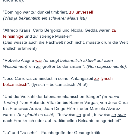
"Domingo war
zu
dunkel timbriert,
zu
unversell
"
(Was ja bekanntlich ein schwerer Malus ist!)
"Alfredo Kraus, Carlo Bergonzi und Nicolai Gedda waren
zu
feinsinnige
und
zu
strenge Musiker"
(
Das
wusste auch die Fachwelt noch nicht, musste drum die Welt
endlich erfahren!)
"Roberto Alagna
war
(er singt bekanntlich aktuell auf allen
Weltbühnen)
ein
zu
großer Leidensmann".
(Non capisco niente).
"José Carreras zumindest in seiner Anfangszeit
zu
lyrisch-
belcanistisch
". (lyrisch = belcantistisch. Aha!)
“Und die Vielzahl der lateinamerikanischen Sänger"
(er meint:
Tenöre)
"von Rolando Villazón bis Ramon Vargas, von José Cura
bis Francisco Araiza, Juan Diego Flórez oder Marcelo Alvarez
waren"
(Ihr glaubt es nicht):
"teilweise
zu
grob, teilweise
zu
sehr
nach Frankreich oder auf traditionellen Belcanto ausgerichtet" .....
"zu" und "zu sehr" - Fachbegriffe der Gesangskritik.