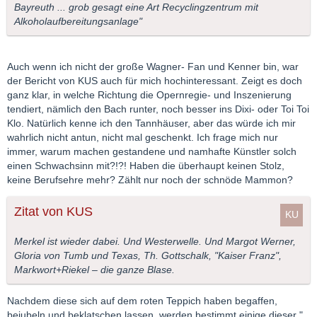
Bayreuth ... grob gesagt eine Art Recyclingzentrum mit
Alkoholaufbereitungsanlage"
Auch wenn ich nicht der große Wagner- Fan und Kenner bin, war
der Bericht von KUS auch für mich hochinteressant. Zeigt es doch
ganz klar, in welche Richtung die Opernregie- und Inszenierung
tendiert, nämlich den Bach runter, noch besser ins Dixi- oder Toi Toi
Klo. Natürlich kenne ich den Tannhäuser, aber das würde ich mir
wahrlich nicht antun, nicht mal geschenkt. Ich frage mich nur
immer, warum machen gestandene und namhafte Künstler solch
einen Schwachsinn mit?!?! Haben die überhaupt keinen Stolz,
keine Berufsehre mehr? Zählt nur noch der schnöde Mammon?
Zitat von KUS
Merkel ist wieder dabei. Und Westerwelle. Und Margot Werner,
Gloria von Tumb und Texas, Th. Gottschalk, "Kaiser Franz",
Markwort+Riekel – die ganze Blase.
Nachdem diese sich auf dem roten Teppich haben begaffen,
bejubeln und beklatschen lassen, werden bestimmt einige dieser "