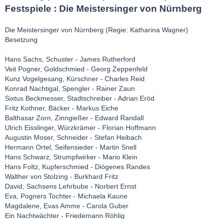
Festspiele : Die Meistersinger von Nürnberg
Die Meistersinger von Nürnberg (Regie: Katharina Wagner)
Besetzung
Hans Sachs, Schuster - James Rutherford
Veit Pogner, Goldschmied - Georg Zeppenfeld
Kunz Vogelgesang, Kürschner - Charles Reid
Konrad Nachtigal, Spengler - Rainer Zaun
Sixtus Beckmesser, Stadtschreiber - Adrian Eröd
Fritz Kothner, Bäcker - Markus Eiche
Balthasar Zorn, Zinngießer - Edward Randall
Ulrich Eisslinger, Würzkrämer - Florian Hoffmann
Augustin Moser, Schneider - Stefan Heibach
Hermann Ortel, Seifensieder - Martin Snell
Hans Schwarz, Strumpfwirker - Mario Klein
Hans Foltz, Kupferschmied - Diógenes Randes
Walther von Stolzing - Burkhard Fritz
David, Sachsens Lehrbube - Norbert Ernst
Eva, Pogners Tochter - Michaela Kaune
Magdalene, Evas Amme - Carola Guber
Ein Nachtwächter - Friedemann Röhlig