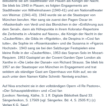
debütierte sie am Stadttheater von Plauen als Königin der Nacht.
Sie blieb bis 1940 in Plauen; es folgten Engagements am
Stadttheater von Wilhelmshaven (1940-41) und am Nationaltheater
von Weimar. (1941-43). 1943 wurde sie an die Staatsoper von
München berufen. Hier sang sie zuerst den Pagen Oscar im
»Maskenball« von Verdi und das Blondchen in der »Entführung aus
dem Serail«, dann als Höhepunkte in ihrem Koloratur-Repertoire
die Zerbinetta in »Ariadne auf Naxos«, die Königin der Nacht in der
»Zauberflöte«, die Gilda im »Rigoletto«, die Despina in »Così fan
tutte«, die Sophie im »Rosenkavalier« und die Susanna in »Figaros
Hochzeit«. 1943 sang sie bei den Salzburger Festspielen eine
kleine Rolle in der »Zauberflöte«, 1953 das Sopran-Solo im Mozart-
Requiem. 1953 Gastspiel an der Covent Garden Oper London als
Xanthe in »Die Liebe der Danaë« von Richard Strauss. Sie blieb bis
1957 an der Staatsoper von München im Engagement und trat
seitdem als ständiger Gast am Opernhaus von Köln auf, wo sie
auch unter dem Namen Käthe Schmitt- Nentwig erschien.
Auf Nixa erscheint sie in den vollständigen Opern »Il Re Pastore«,
»Der Schauspieldirektor« und »Così fan
[Lexikon: Nentwig, Käthe, S. 1 ff. Digitale Bibliothek Band 33:
Sängerlexikon, S. 17569 (vgl. Sängerlex. Bd. 4, S. 2505 ff.) (c)
Verlag K.G. Saur]