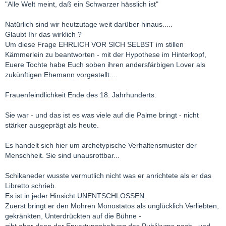
"Alle Welt meint, daß ein Schwarzer hässlich ist"
Natürlich sind wir heutzutage weit darüber hinaus.....
Glaubt Ihr das wirklich ?
Um diese Frage EHRLICH VOR SICH SELBST im stillen
Kämmerlein zu beantworten - mit der Hypothese im Hinterkopf,
Euere Tochte habe Euch soben ihren andersfärbigen Lover als
zukünftigen Ehemann vorgestellt....
Frauenfeindlichkeit Ende des 18. Jahrhunderts.
Sie war - und das ist es was viele auf die Palme bringt - nicht
stärker ausgeprägt als heute.
Es handelt sich hier um archetypische Verhaltensmuster der
Menschheit. Sie sind unausrottbar...
Schikaneder wusste vermutlich nicht was er anrichtete als er das
Libretto schrieb.
Es ist in jeder Hinsicht UNENTSCHLOSSEN.
Zuerst bringt er den Mohren Monostatos als unglücklich Verliebten,
gekränkten, Unterdrückten auf die Bühne -
gibt aber dann der Erwartungshaltung des Publikums nach , und