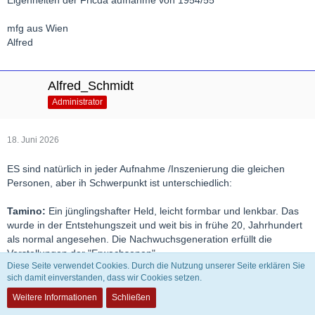
Eigenheiten der Fricda aufnahme von 1954/55
mfg aus Wien
Alfred
Alfred_Schmidt
Administrator
18. Juni 2026
ES sind natürlich in jeder Aufnahme /Inszenierung die gleichen
Personen, aber ih Schwerpunkt ist unterschiedlich:
Tamino:
Ein jünglingshafter Held, leicht formbar und lenkbar. Das
wurde in der Entstehungszeit und weit bis in frühe 20, Jahrhundert
als normal angesehen. Die Nachwuchsgeneration erfüllt die
Vorstellungen der "Erwachsenen"
Diese Seite verwendet Cookies. Durch die Nutzung unserer Seite erklären Sie
Ab Ende des 20. Jahrhundert wurde die Figur gelegentlich
sich damit einverstanden, dass wir Cookies setzen.
tendenziell als willenloser, hübscher Weichling dargestellt, der aber
auf "Mann spielt" - vor allen Papageno gegenüber, den er gern
Weitere Informationen
Schließen
selber belehrt und lenkt.