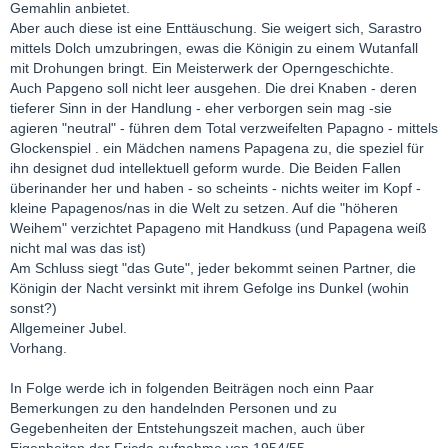
Gemahlin anbietet.
Aber auch diese ist eine Enttäuschung. Sie weigert sich, Sarastro
mittels Dolch umzubringen, ewas die Königin zu einem Wutanfall
mit Drohungen bringt. Ein Meisterwerk der Operngeschichte.
Auch Papgeno soll nicht leer ausgehen. Die drei Knaben - deren
tieferer Sinn in der Handlung - eher verborgen sein mag -sie
agieren "neutral" - führen dem Total verzweifelten Papagno - mittels
Glockenspiel . ein Mädchen namens Papagena zu, die speziel für
ihn designet dud intellektuell geform wurde. Die Beiden Fallen
überinander her und haben - so scheints - nichts weiter im Kopf -
kleine Papagenos/nas in die Welt zu setzen. Auf die "höheren
Weihem" verzichtet Papageno mit Handkuss (und Papagena weiß
nicht mal was das ist)
Am Schluss siegt "das Gute", jeder bekommt seinen Partner, die
Königin der Nacht versinkt mit ihrem Gefolge ins Dunkel (wohin
sonst?)
Allgemeiner Jubel.
Vorhang.
In Folge werde ich in folgenden Beiträgen noch einn Paar
Bemerkungen zu den handelnden Personen und zu
Gegebenheiten der Entstehungszeit machen, auch über