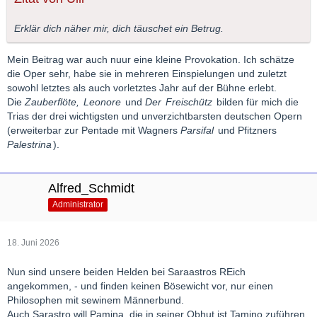
Erklär dich näher mir, dich täuschet ein Betrug.
Mein Beitrag war auch nuur eine kleine Provokation. Ich schätze
die Oper sehr, habe sie in mehreren Einspielungen und zuletzt
sowohl letztes als auch vorletztes Jahr auf der Bühne erlebt.
Die
Zauberflöte,
Leonore
und
Der
Freischütz
bilden für mich die
Trias der drei wichtigsten und unverzichtbarsten deutschen Opern
(erweiterbar zur Pentade mit Wagners
Parsifal
und Pfitzners
Palestrina
).
Alfred_Schmidt
Administrator
18. Juni 2026
Nun sind unsere beiden Helden bei Saraastros REich
angekommen, - und finden keinen Bösewicht vor, nur einen
Philosophen mit sewinem Männerbund.
Auch Sarastro will Pamina, die in seiner Obhut ist Tamino zuführen.