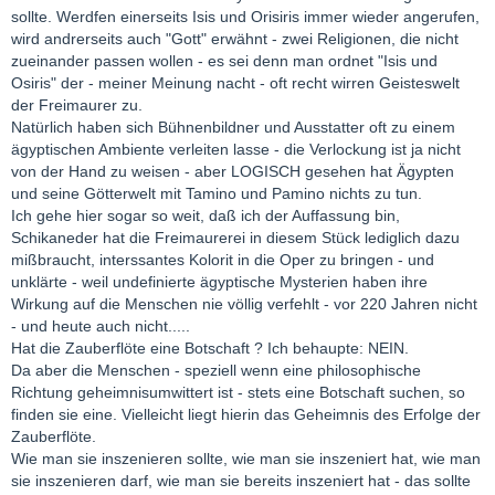
sollte. Werdfen einerseits Isis und Orisiris immer wieder angerufen,
wird andrerseits auch "Gott" erwähnt - zwei Religionen, die nicht
zueinander passen wollen - es sei denn man ordnet "Isis und
Osiris" der - meiner Meinung nacht - oft recht wirren Geisteswelt
der Freimaurer zu.
Natürlich haben sich Bühnenbildner und Ausstatter oft zu einem
ägyptischen Ambiente verleiten lasse - die Verlockung ist ja nicht
von der Hand zu weisen - aber LOGISCH gesehen hat Ägypten
und seine Götterwelt mit Tamino und Pamino nichts zu tun.
Ich gehe hier sogar so weit, daß ich der Auffassung bin,
Schikaneder hat die Freimaurerei in diesem Stück lediglich dazu
mißbraucht, interssantes Kolorit in die Oper zu bringen - und
unklärte - weil undefinierte ägyptische Mysterien haben ihre
Wirkung auf die Menschen nie völlig verfehlt - vor 220 Jahren nicht
- und heute auch nicht.....
Hat die Zauberflöte eine Botschaft ? Ich behaupte: NEIN.
Da aber die Menschen - speziell wenn eine philosophische
Richtung geheimnisumwittert ist - stets eine Botschaft suchen, so
finden sie eine. Vielleicht liegt hierin das Geheimnis des Erfolge der
Zauberflöte.
Wie man sie inszenieren sollte, wie man sie inszeniert hat, wie man
sie inszenieren darf, wie man sie bereits inszeniert hat - das sollte