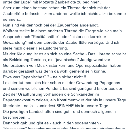
unter der Lupe" mit Mozarts Zauberflöte zu beginnen.
Aber zum einen bestand schon ein Thread der sich mit der
Zauberflöte befasste - zum anderen wollte ich nichts allzu bekannte
nehmen...
Nun sind wir dennoch bei der Zauberflöte angelangt.
Wolfram stellte in einem anderen Thread die Frage wie sich mein
Anspruch nach "Realitätsnähe" oder "historisch korrekter
Gewandung" mit dem Libretto der Zauberflöte vertrüge. Und ich
stelle mich dieser Herausforderung.
Mit der Kleidung ist es an sich so eine Sache - Das Libretto schreibt
als Bekleidung Taminos, ein "javonisches" Jagdgewand vor.
Generationen von Musikhistorikern und Opernspezialisten haben
darüber gerätselt was denn da wohl gemeint sein könne,
Etwa was "japanisches" ? - nein sicher nicht !!
Leichter tut man sich hier schon mit der Gewandung Papagenos
und seinem weiblichen Pendent. Es sind genügend Bilder aus der
Zeit der Uraufführung vorhanden die Schikaneder im
Papagenokostüm zeigen, ein Kostümentwurf der bis in unsere Tage
überlebte - na ja - zumindest BEINAHE bis in unsere Tage....
Die jeweiligen Landschaften sind gut - und dennoch allgemein -
beschrieben....
Dennoch gab und gibt es - auch in den sogenannten -
"klassischen" Inszenierungen starke Abweichungen untreinander,m