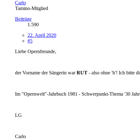
Carlo
Tamino-Mitglied
Beiträge
1.590
22. April 2020
#5
Liebe Opernfreunde,
der Vorname der Sängerin war
RUT
- also ohne 'h'! Ich bitte 
Im "Opernwelt"-Jahrbuch 1981 - Schwerpunkt-Thema '30 Jahre Ba
LG
Carlo