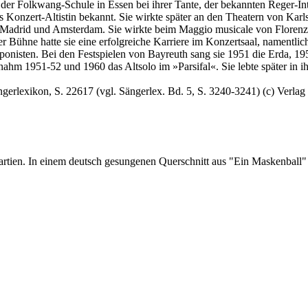
n der Folkwang-Schule in Essen bei ihrer Tante, der bekannten Reger-I
 Konzert-Altistin bekannt. Sie wirkte später an den Theatern von Kar
 Madrid und Amsterdam. Sie wirkte beim Maggio musicale von Florenz 
r Bühne hatte sie eine erfolgreiche Karriere im Konzertsaal, namentli
ponisten. Bei den Festspielen von Bayreuth sang sie 1951 die Erda, 19
hm 1951-52 und 1960 das Altsolo im »Parsifal«. Sie lebte später in ihr
.
ngerlexikon, S. 22617 (vgl. Sängerlex. Bd. 5, S. 3240-3241) (c) Verlag
rtien. In einem deutsch gesungenen Querschnitt aus "Ein Maskenball"