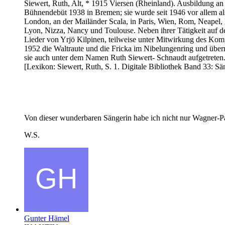
Siewert, Ruth, Alt, * 1915 Viersen (Rheinland). Ausbildung a
Bühnendebüt 1938 in Bremen; sie wurde seit 1946 vor allem als
London, an der Mailänder Scala, in Paris, Wien, Rom, Neapel,
Lyon, Nizza, Nancy und Toulouse. Neben ihrer Tätigkeit auf de
Lieder von Yrjö Kilpinen, teilweise unter Mitwirkung des Kom
1952 die Waltraute und die Fricka im Nibelungenring und überna
sie auch unter dem Namen Ruth Siewert- Schnaudt aufgetreten
[Lexikon: Siewert, Ruth, S. 1. Digitale Bibliothek Band 33: Sä
Von dieser wunderbaren Sängerin habe ich nicht nur Wagner-Pa
W.S.
Gunter Hämel