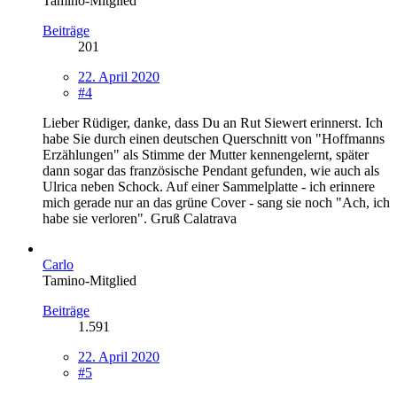
Tamino-Mitglied
Beiträge
201
22. April 2020
#4
Lieber Rüdiger, danke, dass Du an Rut Siewert erinnerst. Ich
habe Sie durch einen deutschen Querschnitt von "Hoffmanns
Erzählungen" als Stimme der Mutter kennengelernt, später
dann sogar das französische Pendant gefunden, wie auch als
Ulrica neben Schock. Auf einer Sammelplatte - ich erinnere
mich gerade nur an das grüne Cover - sang sie noch "Ach, ich
habe sie verloren". Gruß Calatrava
Carlo
Tamino-Mitglied
Beiträge
1.591
22. April 2020
#5