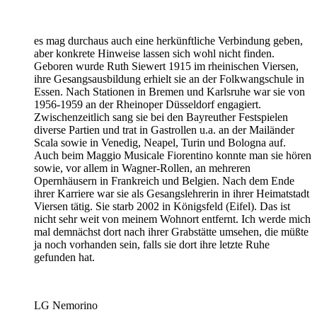
es mag durchaus auch eine herkünftliche Verbindung geben,
aber konkrete Hinweise lassen sich wohl nicht finden.
Geboren wurde Ruth Siewert 1915 im rheinischen Viersen,
ihre Gesangsausbildung erhielt sie an der Folkwangschule in
Essen. Nach Stationen in Bremen und Karlsruhe war sie von
1956-1959 an der Rheinoper Düsseldorf engagiert.
Zwischenzeitlich sang sie bei den Bayreuther Festspielen
diverse Partien und trat in Gastrollen u.a. an der Mailänder
Scala sowie in Venedig, Neapel, Turin und Bologna auf.
Auch beim Maggio Musicale Fiorentino konnte man sie hören
sowie, vor allem in Wagner-Rollen, an mehreren
Opernhäusern in Frankreich und Belgien. Nach dem Ende
ihrer Karriere war sie als Gesangslehrerin in ihrer Heimatstadt
Viersen tätig. Sie starb 2002 in Königsfeld (Eifel). Das ist
nicht sehr weit von meinem Wohnort entfernt. Ich werde mich
mal demnächst dort nach ihrer Grabstätte umsehen, die müßte
ja noch vorhanden sein, falls sie dort ihre letzte Ruhe
gefunden hat.
LG Nemorino