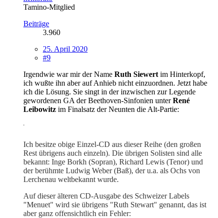
Tamino-Mitglied
Beiträge
3.960
25. April 2020
#9
Irgendwie war mir der Name
Ruth Siewert
im Hinterkopf,
ich wußte ihn aber auf Anhieb nicht einzuordnen. Jetzt habe
ich die Lösung. Sie singt in der inzwischen zur Legende
gewordenen GA der Beethoven-Sinfonien unter
René
Leibowitz
im Finalsatz der Neunten die Alt-Partie:
Ich besitze obige Einzel-CD aus dieser Reihe (den großen
Rest übrigens auch einzeln). Die übrigen Solisten sind alle
bekannt: Inge Borkh (Sopran), Richard Lewis (Tenor) und
der berühmte Ludwig Weber (Baß), der u.a. als Ochs von
Lerchenau weltbekannt wurde.
Auf dieser älteren CD-Ausgabe des Schweizer Labels
"Menuet" wird sie übrigens "Ruth Stewart" genannt, das ist
aber ganz offensichtlich ein Fehler: