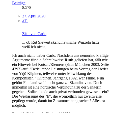
Beiträge
8.578
27. April 2020
#11
Zitat von Carlo
... ob Rut Siewert skandinawische Wurzeln hatte,
weiß ich nicht, ...
Ich auch nicht, lieber Carlo. Nachdem uns nemorino kräftige
Argumente für die Schreibweise
Ruth
geliefert hat, fällt mir
ein Hinweis bei Kutsch/Riemens (Saur München 2003, Seite
4397) auf: "Bedeutende Leistungen beim Vortrag der Lieder
von Yrjö Kilpinen, teilweise unter Mitwirkung des
Komponisten." Kilpinen, Jahrgang 1892, war Finne. Nun
gehört Finnland wohl nicht ganz zu Skandinavien. Doch
immerhin ist eine nordische Verbindung zu der Sängerin
gegeben. Sollten beide auch privat verbunden gewesen sein?
Die Weglassung des "h", die womöglich nur zweitweise
gepflegt wurde, damit im Zusammenhang stehen? Alles ist
möglich.