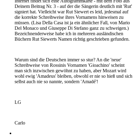
Internet findet sich eine Autogrammkarte - mit dem Foto aus
Deinem Beitrag Nr. 3 - auf der die Sängerin deutlich mit 'Rut'
signiert hat. Vielleicht war Rut Siewert es leid, jedesmal auf
die korrekte Schreibweise ihres Vornamens hinweisen zu
müssen. (Lisa Della Casa ist ja ein ähnlicher Fall, von Mario
Del Monaco und Giuseppe Di Stefano ganz zu schweigen.)
Bezeichnenderweise habe ich in mehreren ausländischen
Büchern Rut Siewerts Namen richtig geschrieben gefunden.
Warum sind die Deutschen immer so stur? An die 'neue'
Schreibweise von Rossinis Vornamen 'Gioachino' scheint
man sich inzwischen gewöhnt zu haben, aber Mozart wird
wohl ewig 'Amadeus' bleiben, obwohl er nie so hieß und sich
selbst auch nie so nannte, sondern 'Amadé'!
LG
Carlo