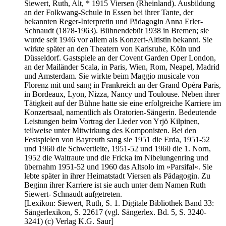
Siewert, Ruth, Alt, * 1915 Viersen (Rheinland). Ausbildung
an der Folkwang-Schule in Essen bei ihrer Tante, der
bekannten Reger-Interpretin und Pädagogin Anna Erler-
Schnaudt (1878-1963). Bühnendebüt 1938 in Bremen; sie
wurde seit 1946 vor allem als Konzert-Altistin bekannt. Sie
wirkte später an den Theatern von Karlsruhe, Köln und
Düsseldorf. Gastspiele an der Covent Garden Oper London,
an der Mailänder Scala, in Paris, Wien, Rom, Neapel, Madrid
und Amsterdam. Sie wirkte beim Maggio musicale von
Florenz mit und sang in Frankreich an der Grand Opéra Paris,
in Bordeaux, Lyon, Nizza, Nancy und Toulouse. Neben ihrer
Tätigkeit auf der Bühne hatte sie eine erfolgreiche Karriere im
Konzertsaal, namentlich als Oratorien-Sängerin. Bedeutende
Leistungen beim Vortrag der Lieder von Yrjö Kilpinen,
teilweise unter Mitwirkung des Komponisten. Bei den
Festspielen von Bayreuth sang sie 1951 die Erda, 1951-52
und 1960 die Schwertleite, 1951-52 und 1960 die 1. Norn,
1952 die Waltraute und die Fricka im Nibelungenring und
übernahm 1951-52 und 1960 das Altsolo im »Parsifal«. Sie
lebte später in ihrer Heimatstadt Viersen als Pädagogin. Zu
Beginn ihrer Karriere ist sie auch unter dem Namen Ruth
Siewert- Schnaudt aufgetreten.
[Lexikon: Siewert, Ruth, S. 1. Digitale Bibliothek Band 33:
Sängerlexikon, S. 22617 (vgl. Sängerlex. Bd. 5, S. 3240-
3241) (c) Verlag K.G. Saur]