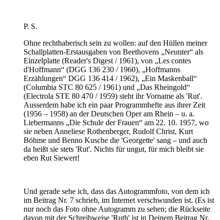
P. S.
Ohne rechthaberisch sein zu wollen: auf den Hüllen meiner
Schallplatten-Erstausgaben von Beethovens „Neunter“ als
Einzelplatte (Reader's Digest / 1961), von „Les contes
d'Hoffmann“ (DGG 136 230 / 1960), „Hoffmanns
Erzählungen“ DGG 136 414 / 1962), „Ein Maskenball“
(Columbia STC 80 625 / 1961) und „Das Rheingold“
(Electrola STE 80 470 / 1959) steht ihr Vorname als 'Rut'.
Ausserdem habe ich ein paar Programmhefte aus ihrer Zeit
(1956 – 1958) an der Deutschen Oper am Rhein – u. a.
Liebermanns „Die Schule der Frauen“ am 22. 10. 1957, wo
sie neben Anneliese Rothenberger, Rudolf Christ, Kurt
Böhme und Benno Kusche die 'Georgette' sang – und auch
da heißt sie stets 'Rut'. Nichts für ungut, für mich bleibt sie
eben Rut Siewert!
Und gerade sehe ich, dass das Autogrammfoto, von dem ich
im Beitrag Nr. 7 schrieb, im Internet verschwunden ist. (Es ist
nur noch das Foto ohne Autogramm zu sehen; die Rückseite
davon mit der Schreibweise 'Ruth' ist in Deinem Beitrag Nr.