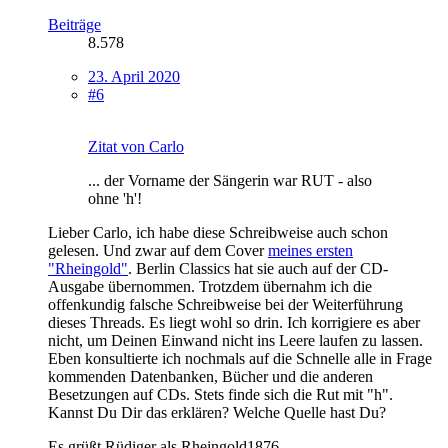
Beiträge
8.578
23. April 2020
#6
Zitat von Carlo
... der Vorname der Sängerin war RUT - also
ohne 'h'!
Lieber Carlo, ich habe diese Schreibweise auch schon
gelesen. Und zwar auf dem Cover
meines ersten
"Rheingold"
. Berlin Classics hat sie auch auf der CD-
Ausgabe übernommen. Trotzdem übernahm ich die
offenkundig falsche Schreibweise bei der Weiterführung
dieses Threads. Es liegt wohl so drin. Ich korrigiere es aber
nicht, um Deinen Einwand nicht ins Leere laufen zu lassen.
Eben konsultierte ich nochmals auf die Schnelle alle in Frage
kommenden Datenbanken, Bücher und die anderen
Besetzungen auf CDs. Stets finde sich die Rut mit "h".
Kannst Du Dir das erklären? Welche Quelle hast Du?
Es grüßt Rüdiger als Rheingold1876