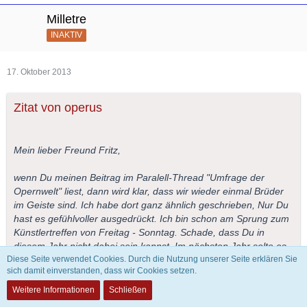
Milletre
INAKTIV
17. Oktober 2013
Zitat von operus
Mein lieber Freund Fritz,
wenn Du meinen Beitrag im Paralell-Thread "Umfrage der
Opernwelt" liest, dann wird klar, dass wir wieder einmal Brüder
im Geiste sind. Ich habe dort ganz ähnlich geschrieben, Nur Du
hast es gefühlvoller ausgedrückt. Ich bin schon am Sprung zum
Künstlertreffen von Freitag - Sonntag. Schade, dass Du in
diesem Jahr nicht dabei sein kannst. Im nächsten Jahr solte es
Diese Seite verwendet Cookies. Durch die Nutzung unserer Seite erklären Sie
passen, wenn Deine Solisten von der Wiener Volksoper mit
sich damit einverstanden, dass wir Cookies setzen.
Höhepunkten aus deutschen Opern brillieren.
Weitere Informationen
Schließen
Herzlichst