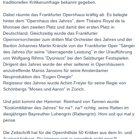
traditionellen Kritikerumfrage bekannt gegeben.
Dabei räumte das Frankfurter Opernhaus kräftig ab. Es belegte
hinter dem "Opernhaus des Jahres", dem Théatre Royal de la
Monnaie den zweiten Platz und damit den ersten Platz in
Deutschland. Gleichzeitig wurde das Frankfurter
Opernornorchester zum dritten Mal Orchester des Jahres und der
Bariton Johannes Martin Kränzle von der Frankfurter Oper "Sänger
des Jahres (für seine "überragende Leistung" in der Uraufführung
von Wolfgang Rihms "Dyonisos" bei den Salzburger Festspielen.
Dirigent des Jahres wurde der eher seltener in Opernhäusern
anzutreffende Mariss Jansons für seine Amsterdamer
Neuproduktion des "Eugen Onegin".
Regisseur des Jahres wurde Achim Freyer für seine Regie von
Schönbergs "Moses und Aaron" in Zürich.
Und jetzt kommt der Hammer: Reinhard von Tannen wurde
"Kostümblidner des Jahres" für na?, na? richtig: seine Ratten im
diesjährigen Bayreuther Lohengrin (Rattengrin). Honi soit qui mal y
pense.
Die Zeitschrift hat für die Opernhitliste 50 Kritiker aus dem In- und
Ausland befragt. Die können sich ja eigentlich nicht irren?!