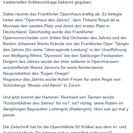
traditionellen Kritikerumfrage bekannt gegeben.
Dabei räumte das Frankfurter Opernhaus kräftig ab. Es belegte
hinter dem "Opernhaus des Jahres", dem Théatre Royal de la
Monnaie den zweiten Platz und damit den ersten Platz in
Deutschland. Gleichzeitig wurde das Frankfurter
Opernornorchester zum dritten Mal Orchester des Jahres und der
Bariton Johannes Martin Kränzle von der Frankfurter Oper "Sänger
des Jahres (für seine "überragende Leistung" in der Uraufführung
von Wolfgang Rihms "Dyonisos" bei den Salzburger Festspielen.
Dirigent des Jahres wurde der eher seltener in Opernhäusern
anzutreffende Mariss Jansons für seine Amsterdamer
Neuproduktion des "Eugen Onegin".
Regisseur des Jahres wurde Achim Freyer für seine Regie von
Schönbergs "Moses und Aaron" in Zürich.
Und jetzt kommt der Hammer: Reinhard von Tannen wurde
"Kostümblidner des Jahres" für na?, na? richtig: seine Ratten im
diesjährigen Bayreuther Lohengrin (Rattengrin). Honi soit qui mal y
pense.
Die Zeitschrift hat für die Opernhitliste 50 Kritiker aus dem In- und
Ausland befragt. Die können sich ja eigentlich nicht irren?!