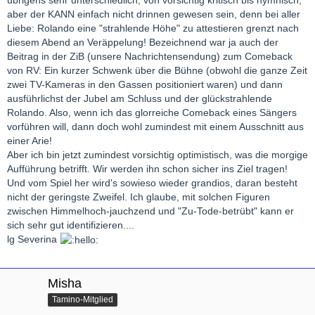
aber der KANN einfach nicht drinnen gewesen sein, denn bei aller
Liebe: Rolando eine "strahlende Höhe" zu attestieren grenzt nach
diesem Abend an Veräppelung! Bezeichnend war ja auch der
Beitrag in der ZiB (unsere Nachrichtensendung) zum Comeback
von RV: Ein kurzer Schwenk über die Bühne (obwohl die ganze Zeit
zwei TV-Kameras in den Gassen positioniert waren) und dann
ausführlichst der Jubel am Schluss und der glückstrahlende
Rolando. Also, wenn ich das glorreiche Comeback eines Sängers
vorführen will, dann doch wohl zumindest mit einem Ausschnitt aus
einer Arie!
Aber ich bin jetzt zumindest vorsichtig optimistisch, was die morgige
Aufführung betrifft. Wir werden ihn schon sicher ins Ziel tragen!
Und vom Spiel her wird's sowieso wieder grandios, daran besteht
nicht der geringste Zweifel. Ich glaube, mit solchen Figuren
zwischen Himmelhoch-jauchzend und "Zu-Tode-betrübt" kann er
sich sehr gut identifizieren....
lg Severina
Misha
Tamino-Mitglied