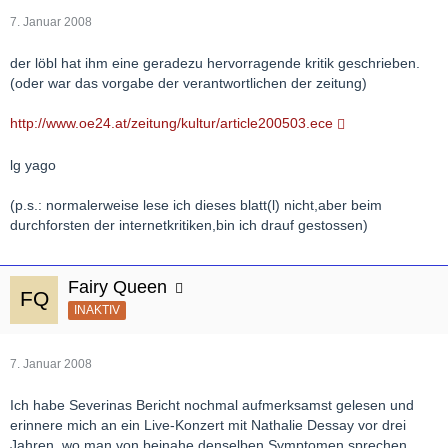
7. Januar 2008
der löbl hat ihm eine geradezu hervorragende kritik geschrieben.
(oder war das vorgabe der verantwortlichen der zeitung)
http://www.oe24.at/zeitung/kultur/article200503.ece
lg yago
(p.s.: normalerweise lese ich dieses blatt(l) nicht,aber beim
durchforsten der internetkritiken,bin ich drauf gestossen)
Fairy Queen
INAKTIV
7. Januar 2008
Ich habe Severinas Bericht nochmal aufmerksamst gelesen und
erinnere mich an ein Live-Konzert mit Nathalie Dessay vor drei
Jahren, wo man von beinahe denselben Symptomen sprechen