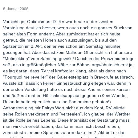
8. Januar 2008
Vorsichtiger Optimismus :D- RV war heute in der zweiten
Vorstellung deutlich besser, wenn auch noch ein ganzes Stück von
seiner alten Form entfernt. Aber zumindest hat er sich heute
getraut, die meisten Höhen auch auszusingen, bis auf den
Spitzenton im 2. Akt, den er wie schon am Samstag hinunter
gesungen hat. Aber das ist kein Malheur. Offensichtlich hat unsere
"Mutinjektion" vom Samstag gewirkt! Da ich in der Proszeniumsloge
saß, also in größtmöglicher Nähe zur Bühne, argwöhnte ich erst ja,
es lag daran, dass RV viel kraftvoller klang, aber als dann nach
"Pourquoi me reveiller" der Galeriestehplatz in Bravorufe ausbrach,
wusste ich, dass ich keiner Sinnestäuschung erlegen war, denn in
der ersten Vorstellung hatte es nach dieser Arie nur einen kurzen
und äußerst matten Höflichkeitsapplaus gegeben (Kein Wunder,
Rolando hatte eigentlich nur eine Pantomime geboten!)
Ansonsten ging mir Fairys Wort nicht aus dem Kopf, RV würde
seine Rollen verkörpern und "verseelen". Ich glaube, der Werther
ist die Rolle seines Lebens. Diese Intensität der Gestaltung muss
man wirklich erlebt haben, das kann man nicht beschreiben,
zumindest ist meine Sprache zu arm dazu. Im 2. Akt bot er das