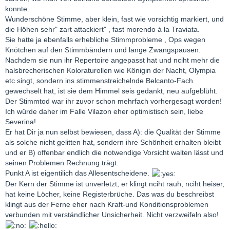
konnte.
Wunderschöne Stimme, aber klein, fast wie vorsichtig markiert, und
die Höhen sehr" zart attackiert" , fast morendo à la Traviata.
Sie hatte ja ebenfalls erhebliche Stimmprobleme , Ops wegen
Knötchen auf den Stimmbändern und lange Zwangspausen.
Nachdem sie nun ihr Repertoire angepasst hat und nciht mehr die
halsbrecherischen Koloraturollen wie Königin der Nacht, Olympia
etc singt, sondern ins stimmenstreichelnde Belcanto-Fach
gewechselt hat, ist sie dem Himmel seis gedankt, neu aufgeblüht.
Der Stimmtod war ihr zuvor schon mehrfach vorhergesagt worden!
Ich würde daher im Falle Vilazon eher optimistisch sein, liebe
Severina!
Er hat Dir ja nun selbst bewiesen, dass A): die Qualität der Stimme
als solche nicht gelitten hat, sondern ihre Schönheit erhalten bleibt
und er B) offenbar endlich die notwendige Vorsicht walten lässt und
seinen Problemen Rechnung trägt.
Punkt A ist eigentilich das Allesentscheidene.
Der Kern der Stimme ist unverletzt, er klingt nciht rauh, nciht heiser,
hat keine Löcher, keine Registerbrüche. Das was du beschreibst
klingt aus der Ferne eher nach Kraft-und Konditionsproblemen
verbunden mit verständlicher Unsicherheit. Nicht verzweifeln also!