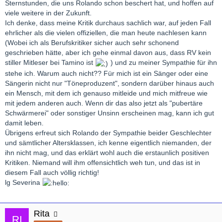
Sternstunden, die uns Rolando schon beschert hat, und hoffen auf
viele weitere in der Zukunft.
Ich denke, dass meine Kritik durchaus sachlich war, auf jeden Fall
ehrlicher als die vielen offiziellen, die man heute nachlesen kann
(Wobei ich als Berufskritiker sicher auch sehr schonend
geschrieben hätte, aber ich gehe einmal davon aus, dass RV kein
stiller Mitleser bei Tamino ist
) und zu meiner Sympathie für ihn
stehe ich. Warum auch nicht?? Für mich ist ein Sänger oder eine
Sängerin nicht nur "Töneproduzent", sondern darüber hinaus auch
ein Mensch, mit dem ich genauso mitleide und mich mitfreue wie
mit jedem anderen auch. Wenn dir das also jetzt als "pubertäre
Schwärmerei" oder sonstiger Unsinn erscheinen mag, kann ich gut
damit leben.
Übrigens erfreut sich Rolando der Sympathie beider Geschlechter
und sämtlicher Altersklassen, ich kenne eigentlich niemanden, der
ihn nicht mag, und das erklärt wohl auch die erstaunlich positiven
Kritiken. Niemand will ihm offensichtlich weh tun, und das ist in
diesem Fall auch völlig richtig!
lg Severina
Rita