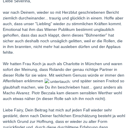
Liebe Severina,
war nach Deinem, wieder so mit Herzblut geschriebenen Bericht
ziemlich durcheinander... traurig und glücklich in einem. Hoffe aber
auch, dass unser "Liebling" wieder zu stimmlichen Kräften kommt.
Emotional hat ihm das Wiener Publikum bestimmt unglaublich
geholfen, dass das auch klappt, denn dieses "Bühnentier" hat
sicher auch deshalb noch unsäglich gelitten, weil er die Rollen, die
in ihm brannten, nicht mehr hat ausleben dürfen und der Applaus
fehlte.
Wir hatten Frau Koch ja auch als Charlotte in München und waren
sofort der Meinung, dass Rolando der genau richtige Partner in
dieser Rolle für sie wäre. Mit welchem Genuss würde er immer den
Affenfelsen erklimmen
und später seinen Freitod so
glaubhaft machen, wie Du ihn beschrieben hast... ganz anders als
Macho Alvarez. Piotr Beczala kam diesem sensiblen Werther wohl
auch etwas näher (in dieser Rolle sah ich ihn noch nicht).
Liebe Fairy, Dein Beitrag hat mich auf jeden Fall wieder sehr
gestärkt, denn nach Deiner fachlichen Einschätzung besteht ja wohl
wirklich Grund zur Hoffnung, dass er wieder zu alter Form
zurückfindet und, durch diese durchlittene Erfahrung dann