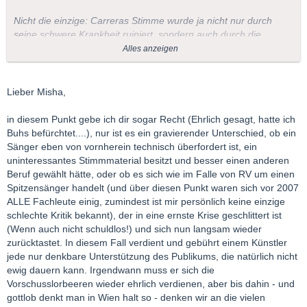
Nicht die einzige: Carreras Stimme wurde ja nicht nur durch
seine schwere Krankheit ruiniert, sondern auch durch die
Übernahme von Partien und Pensen, die sein Material schlicht
Alles anzeigen
überforderten; auch hier sehe ich eine weitere Parallele zu
Villazon.
Lieber Misha,
Die vernichtenste aller Kritiken......
in diesem Punkt gebe ich dir sogar Recht (Ehrlich gesagt, hatte ich
Seien wir doch mal ehrlich: Hätte da nicht V. gesungen
Buhs befürchtet....), nur ist es ein gravierender Unterschied, ob ein
wäre ein solchermassen charakterisierter Tenor an der WSO
Sänger eben von vornherein technisch überfordert ist, ein
gnadenlos ausgebuht worden: Gewogen und zu leicht
uninteressantes Stimmmaterial besitzt und besser einen anderen
befunden
.
Beruf gewählt hätte, oder ob es sich wie im Falle von RV um einen
Aber offensichtlich schützt der Status als Sympathieträger und
Spitzensänger handelt (und über diesen Punkt waren sich vor 2007
"Popstar" der Oper vor sachlicher Kritik. Na ja, RV bleiben ja evtl
ALLE Fachleute einig, zumindest ist mir persönlich keine einzige
noch das Musical oder die leichte Muse. Vielleicht ist das etwas
schlechte Kritik bekannt), der in eine ernste Krise geschlittert ist
bissig, aber der Stil der Kommentare einiger weiblicher RV
Fans
(Wenn auch nicht schuldlos!) und sich nun langsam wieder
hier im Forum ist schon arg schwer zu ertragen.
zurücktastet. In diesem Fall verdient und gebührt einem Künstler
jede nur denkbare Unterstützung des Publikums, die natürlich nicht
ewig dauern kann. Irgendwann muss er sich die
Vorschusslorbeeren wieder ehrlich verdienen, aber bis dahin - und
gottlob denkt man in Wien halt so - denken wir an die vielen