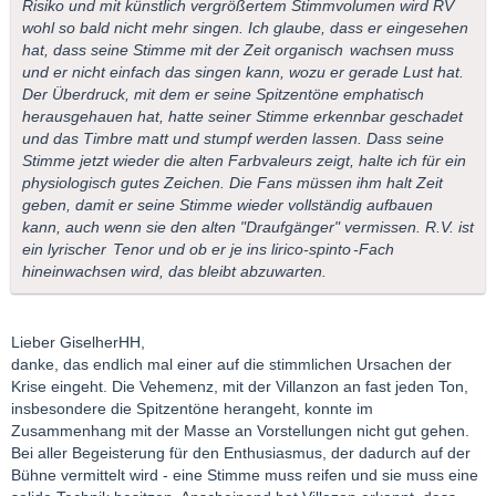
Risiko und mit künstlich vergrößertem Stimmvolumen wird RV
wohl so bald nicht mehr singen. Ich glaube, dass er eingesehen
hat, dass seine Stimme mit der Zeit
organisch
wachsen muss
und er nicht einfach das singen kann, wozu er gerade Lust hat.
Der Überdruck, mit dem er seine Spitzentöne emphatisch
herausgehauen hat, hatte seiner Stimme erkennbar geschadet
und das Timbre matt und stumpf werden lassen. Dass seine
Stimme jetzt wieder die alten Farbvaleurs zeigt, halte ich für ein
physiologisch gutes Zeichen. Die Fans müssen ihm halt Zeit
geben, damit er seine Stimme wieder vollständig aufbauen
kann, auch wenn sie den alten "Draufgänger" vermissen. R.V. ist
ein
lyrischer
Tenor und ob er je ins
lirico-spinto
-Fach
hineinwachsen wird, das bleibt abzuwarten.
Lieber GiselherHH,
danke, das endlich mal einer auf die stimmlichen Ursachen der
Krise eingeht. Die Vehemenz, mit der Villanzon an fast jeden Ton,
insbesondere die Spitzentöne herangeht, konnte im
Zusammenhang mit der Masse an Vorstellungen nicht gut gehen.
Bei aller Begeisterung für den Enthusiasmus, der dadurch auf der
Bühne vermittelt wird - eine Stimme muss reifen und sie muss eine