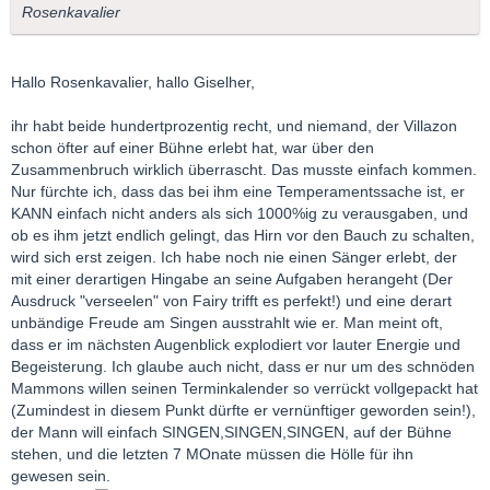
Rosenkavalier
Hallo Rosenkavalier, hallo Giselher,
ihr habt beide hundertprozentig recht, und niemand, der Villazon
schon öfter auf einer Bühne erlebt hat, war über den
Zusammenbruch wirklich überrascht. Das musste einfach kommen.
Nur fürchte ich, dass das bei ihm eine Temperamentssache ist, er
KANN einfach nicht anders als sich 1000%ig zu verausgaben, und
ob es ihm jetzt endlich gelingt, das Hirn vor den Bauch zu schalten,
wird sich erst zeigen. Ich habe noch nie einen Sänger erlebt, der
mit einer derartigen Hingabe an seine Aufgaben herangeht (Der
Ausdruck "verseelen" von Fairy trifft es perfekt!) und eine derart
unbändige Freude am Singen ausstrahlt wie er. Man meint oft,
dass er im nächsten Augenblick explodiert vor lauter Energie und
Begeisterung. Ich glaube auch nicht, dass er nur um des schnöden
Mammons willen seinen Terminkalender so verrückt vollgepackt hat
(Zumindest in diesem Punkt dürfte er vernünftiger geworden sein!),
der Mann will einfach SINGEN,SINGEN,SINGEN, auf der Bühne
stehen, und die letzten 7 MOnate müssen die Hölle für ihn
gewesen sein.