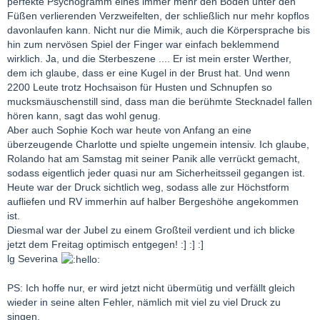
perfekte Psychogramm eines immer mehr den Boden unter den
Füßen verlierenden Verzweifelten, der schließlich nur mehr kopflos
davonlaufen kann. Nicht nur die Mimik, auch die Körpersprache bis
hin zum nervösen Spiel der Finger war einfach beklemmend
wirklich. Ja, und die Sterbeszene .... Er ist mein erster Werther,
dem ich glaube, dass er eine Kugel in der Brust hat. Und wenn
2200 Leute trotz Hochsaison für Husten und Schnupfen so
mucksmäuschenstill sind, dass man die berühmte Stecknadel fallen
hören kann, sagt das wohl genug.
Aber auch Sophie Koch war heute von Anfang an eine
überzeugende Charlotte und spielte ungemein intensiv. Ich glaube,
Rolando hat am Samstag mit seiner Panik alle verrückt gemacht,
sodass eigentlich jeder quasi nur am Sicherheitsseil gegangen ist.
Heute war der Druck sichtlich weg, sodass alle zur Höchstform
aufliefen und RV immerhin auf halber Bergeshöhe angekommen
ist.
Diesmal war der Jubel zu einem Großteil verdient und ich blicke
jetzt dem Freitag optimisch entgegen! :] :] :]
lg Severina
PS: Ich hoffe nur, er wird jetzt nicht übermütig und verfällt gleich
wieder in seine alten Fehler, nämlich mit viel zu viel Druck zu
singen.