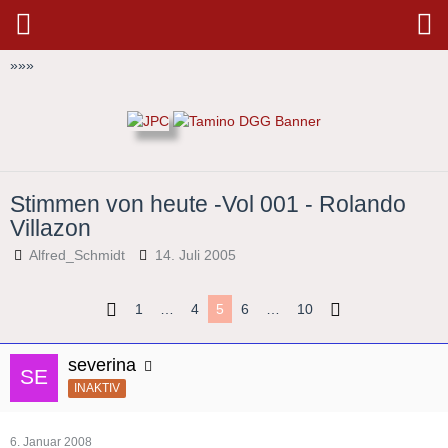
»
»
»
Stimmen von heute -Vol 001 - Rolando
Villazon
Alfred_Schmidt
14. Juli 2005
1
…
4
5
6
…
10
severina
INAKTIV
6. Januar 2008