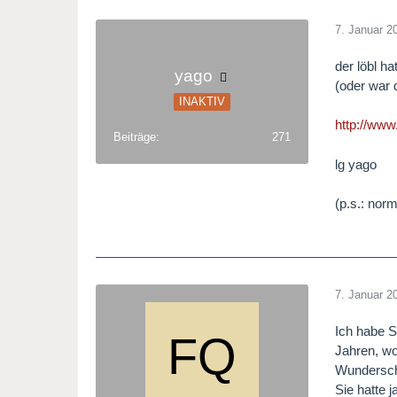
7. Januar 2
der löbl h
yago
(oder war 
INAKTIV
http://www
Beiträge
271
lg yago
(p.s.: norm
7. Januar 2
Ich habe S
Jahren, w
Wunderschö
Sie hatte