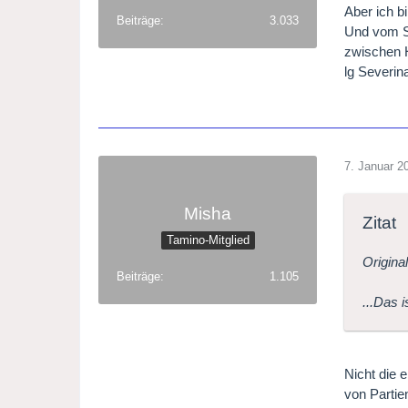
Aber ich bi
Beiträge
3.033
Und vom Sp
zwischen H
lg Severi
7. Januar 2
Misha
Zitat
Tamino-Mitglied
Origina
Beiträge
1.105
...Das i
Nicht die 
von Partie