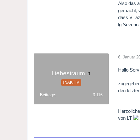
Also das a
gemacht, w
dass Villa
lg Severi
6. Januar 2
Hallo Serv
Liebestraum
INAKTIV
zugegeben 
den letzte
Beiträge
3.116
Herzölich
von LT