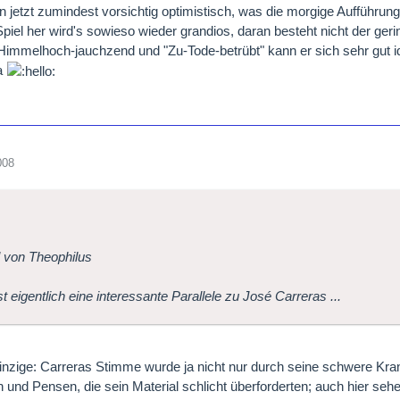
n jetzt zumindest vorsichtig optimistisch, was die morgige Aufführung 
iel her wird's sowieso wieder grandios, daran besteht nicht der gerin
immelhoch-jauchzend und "Zu-Tode-betrübt" kann er sich sehr gut iden
na
008
l von Theophilus
st eigentlich eine interessante Parallele zu José Carreras ...
einzige: Carreras Stimme wurde ja nicht nur durch seine schwere Kra
n und Pensen, die sein Material schlicht überforderten; auch hier sehe 