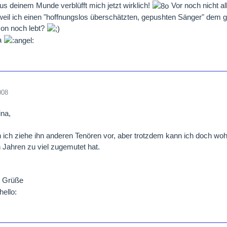
us deinem Munde verblüfft mich jetzt wirklich!
Vor noch nicht al
eil ich einen "hoffnungslos überschätzten, gepushten Sänger" dem gö
zon noch lebt?
na
008
ina,
ich ziehe ihn anderen Tenören vor, aber trotzdem kann ich doch wohl
n Jahren zu viel zugemutet hat.
e Grüße