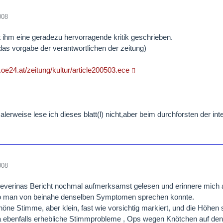
008
at ihm eine geradezu hervorragende kritik geschrieben.
das vorgabe der verantwortlichen der zeitung)
.oe24.at/zeitung/kultur/article200503.ece
alerweise lese ich dieses blatt(l) nicht,aber beim durchforsten der int
008
everinas Bericht nochmal aufmerksamst gelesen und erinnere mich an
o man von beinahe denselben Symptomen sprechen konnte.
ne Stimme, aber klein, fast wie vorsichtig markiert, und die Höhen seh
 ja ebenfalls erhebliche Stimmprobleme , Ops wegen Knötchen auf 