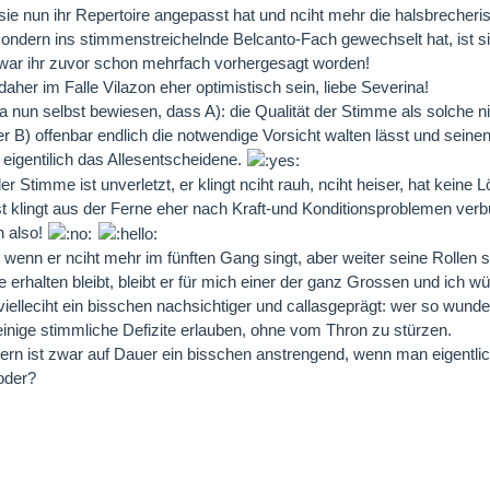
e nun ihr Repertoire angepasst hat und nciht mehr die halsbrecheris
 sondern ins stimmenstreichelnde Belcanto-Fach gewechselt hat, ist 
war ihr zuvor schon mehrfach vorhergesagt worden!
daher im Falle Vilazon eher optimistisch sein, liebe Severina!
 ja nun selbst bewiesen, dass A): die Qualität der Stimme als solche ni
 er B) offenbar endlich die notwendige Vorsicht walten lässt und sei
t eigentilich das Allesentscheidene.
er Stimme ist unverletzt, er klingt nciht rauh, nciht heiser, hat kein
t klingt aus der Ferne eher nach Kraft-und Konditionsproblemen verb
n also!
 wenn er nciht mehr im fünften Gang singt, aber weiter seine Rollen
 erhalten bleibt, bleibt er für mich einer der ganz Grossen und ich 
 vielleciht ein bisschen nachsichtiger und callasgeprägt: wer so wunde
inige stimmliche Defizite erlauben, ohne vom Thron zu stürzen.
tern ist zwar auf Dauer ein bisschen anstrengend, wenn man eigentlich 
 oder?