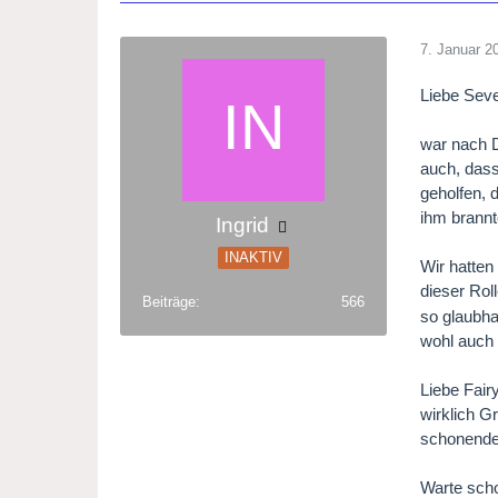
7. Januar 2
Liebe Seve
war nach D
auch, dass
geholfen, 
ihm brannt
Ingrid
INAKTIV
Wir hatten
dieser Rol
Beiträge
566
so glaubha
wohl auch 
Liebe Fair
wirklich G
schonender
Warte scho