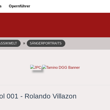
s
Opernführer
»
ASSIKWELT
SÄNGERPORTRAITS
l 001 - Rolando Villazon