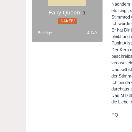
Nachdem si
etc singt,
Fairy Queen
Stimmtod 
INAKTIV
Ich würde 
Er hat Dir
Beiträge
4.749
bleibt und
Punkt A is
Der Kern d
beschreibs
verzweifel
Und selbst
der Stimme
Ich bin da
durchaus e
Das Mitzit
die Liebe,
F.Q.