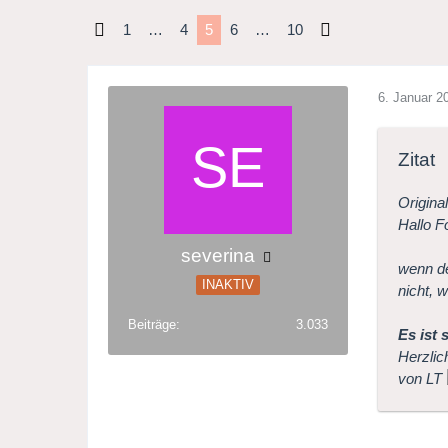
1
…
4
5
6
…
10
6. Januar 2
Zitat
Origina
Hallo F
severina
wenn de
INAKTIV
nicht, 
Beiträge
3.033
Es ist
Herzli
von LT