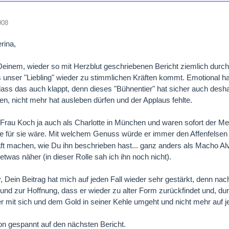
008
rina,
einem, wieder so mit Herzblut geschriebenen Bericht ziemlich durchei
 unser "Liebling" wieder zu stimmlichen Kräften kommt. Emotional h
dass das auch klappt, denn dieses "Bühnentier" hat sicher auch deshalb
en, nicht mehr hat ausleben dürfen und der Applaus fehlte.
 Frau Koch ja auch als Charlotte in München und waren sofort der Me
le für sie wäre. Mit welchem Genuss würde er immer den Affenfelse
ft machen, wie Du ihn beschrieben hast... ganz anders als Macho A
etwas näher (in dieser Rolle sah ich ihn noch nicht).
y, Dein Beitrag hat mich auf jeden Fall wieder sehr gestärkt, denn na
rund zur Hoffnung, dass er wieder zu alter Form zurückfindet und, durc
 mit sich und dem Gold in seiner Kehle umgeht und nicht mehr auf je
n gespannt auf den nächsten Bericht.