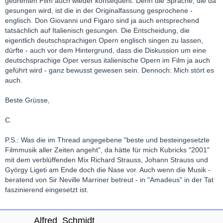
gedrehten Film auch wieder konsequent: Denn die Sprache, die da
gesungen wird, ist die in der Originalfassung gesprochene -
englisch. Don Giovanni und Figaro sind ja auch entsprechend
tatsächlich auf Italienisch gesungen. Die Entscheidung, die
eigentlich deutschsprachigen Opern englisch singen zu lassen,
dürfte - auch vor dem Hintergrund, dass die Diskussion um eine
deutschsprachige Oper versus italienische Opern im Film ja auch
geführt wird - ganz bewusst gewesen sein. Dennoch: Mich stört es
auch.
Beste Grüsse,
C.
P.S.: Was die im Thread angegebene "beste und besteingesetzte
Filmmusik aller Zeiten angeht", da hätte für mich Kubricks "2001"
mit dem verblüffenden Mix Richard Strauss, Johann Strauss und
György Ligeti am Ende doch die Nase vor. Auch wenn die Musik -
beratend von Sir Neville Marriner betreut - in "Amadeus" in der Tat
faszinierend eingesetzt ist.
Alfred_Schmidt