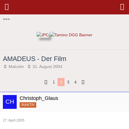
»
»
»
AMADEUS - Der Film
Malcolm
31. August 2004
1
2
3
4
Christoph_Glaus
INAKTIV
27. April 2005