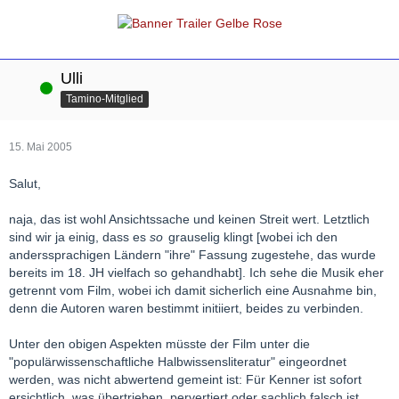
Ulli
Online
Tamino-Mitglied
15. Mai 2005
Salut,
naja, das ist wohl Ansichtssache und keinen Streit wert. Letztlich
sind wir ja einig, dass es
so
grauselig klingt [wobei ich den
anderssprachigen Ländern "ihre" Fassung zugestehe, das wurde
bereits im 18. JH vielfach so gehandhabt]. Ich sehe die Musik eher
getrennt vom Film, wobei ich damit sicherlich eine Ausnahme bin,
denn die Autoren waren bestimmt initiiert, beides zu verbinden.
Unter den obigen Aspekten müsste der Film unter die
"populärwissenschaftliche Halbwissensliteratur" eingeordnet
werden, was nicht abwertend gemeint ist: Für Kenner ist sofort
ersichtlich, was übertrieben, pervertiert oder sachlich falsch ist.