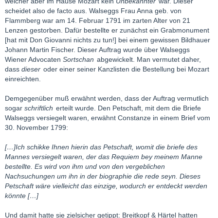
welcher aber im Hause Mozart kein
Unbekannter
war. Dieser
scheidet also de facto aus. Walseggs Frau Anna geb. von
Flammberg war am 14. Februar 1791 im zarten Alter von 21
Lenzen gestorben. Dafür bestellte er zunächst ein Grabmonument
[hat mit Don Giovanni nichts zu tun!] bei einem gewissen Bildhauer
Johann Martin Fischer. Dieser Auftrag wurde über Walseggs
Wiener Advocaten
Sortschan
abgewickelt. Man vermutet daher,
dass
dieser
oder einer seiner Kanzlisten die Bestellung bei Mozart
einreichten.
Demgegenüber muß erwähnt werden, dass der Auftrag vermutlich
sogar
schriftlich
erteilt wurde. Den Petschaft, mit dem die Briefe
Walseggs versiegelt waren, erwähnt Constanze in einem Brief vom
30. November 1799:
[…]Ich schikke Ihnen hierin das Petschaft, womit die briefe des
Mannes versiegelt waren, der das Requiem bey meinem Manne
bestellte. Es wird von ihm und von den vergeblichen
Nachsuchungen um ihn in der biographie die rede seyn. Dieses
Petschaft wäre vielleicht das einzige, wodurch er entdeckt werden
könnte […]
Und damit hatte sie zielsicher getippt: Breitkopf & Härtel hatten