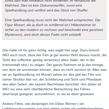
Eines darf man Amadeus nicht vorwerfen: er verfälsche die
Wahrheit. Dies ist kein Dokumentarfilm, sonst eine
Spielhandlung und verfilmt wird das Stück von Shaffer.
Eine Spielhandlung muss nicht der Wahrheit entsprechen. Die
Figur Mozart, die ja doch so schillernd ist ( Hildesheimer ist
sicher zu den insidern zu rechnen und beschreibt eine geniöses
Mysterium), wird doch diesen Failm nicht entstellt.
Das halte ich für ganz richtig, was sagitt hier sagt. Dazu kommt
IMO auch noch, dass der Film ja gar keinen Hehl daraus macht, die
Sicht des (offenbar geistig verwirrten) alten Salier, der in der
Irrenanstalt sitzt,i zu zeigen. Der ganze Rahmen ist ja das einzige,
von dem wir annehmen können, dass es nicht verzerrt ist. Alles was
wir an Spielhandlung mit Mozart sehen ist, das gibt der Film von
seiner Struktur klar vor, die Schilderung und Sicht und Phantasie
des alten Salieri, der seinem Beichtvater berichtet. Von daher ist
IMO nur eine sehr oberflächliche Betrachtung des Filmes
überhaupt geeignet, anzunehmen, so sei es eben gewesen.
Andere Filme, wie denjenigen mit Oskar Werner ( ein
Lieblingsschauspieler von mir) geben sicher ein verfälschenderes