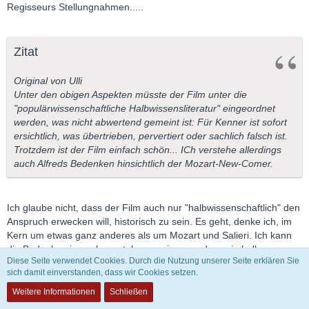
Regisseurs Stellungnahmen.....
Zitat
Original von Ulli
Unter den obigen Aspekten müsste der Film unter die
"populärwissenschaftliche Halbwissensliteratur" eingeordnet
werden, was nicht abwertend gemeint ist: Für Kenner ist sofort
ersichtlich, was übertrieben, pervertiert oder sachlich falsch ist.
Trotzdem ist der Film einfach schön... ICh verstehe allerdings
auch Alfreds Bedenken hinsichtlich der Mozart-New-Comer.
Ich glaube nicht, dass der Film auch nur "halbwissenschaftlich" den
Anspruch erwecken will, historisch zu sein. Es geht, denke ich, im
Kern um etwas ganz anderes als um Mozart und Salieri. Ich kann
die Bedenken ja auch verstehen, meine nur, dass ein halbwegs
Diese Seite verwendet Cookies. Durch die Nutzung unserer Seite erklären Sie
vernünftig denkender Mensch diesen Unterschied zwischen Fiktion
sich damit einverstanden, dass wir Cookies setzen.
und Realität erkennt. Und wer das nicht tut - tant pis. Dem ist auch
mit Mozarts Musik wahrscheinlich wenig zu helfen....
Weitere Informationen
Schließen