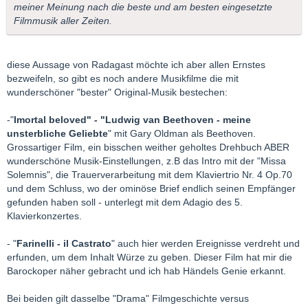
meiner Meinung nach die beste und am besten eingesetzte
Filmmusik aller Zeiten.
diese Aussage von Radagast möchte ich aber allen Ernstes
bezweifeln, so gibt es noch andere Musikfilme die mit
wunderschöner "bester" Original-Musik bestechen:
-"
Imortal beloved" - "Ludwig van Beethoven - meine
unsterbliche Geliebte
" mit Gary Oldman als Beethoven.
Grossartiger Film, ein bisschen weither geholtes Drehbuch ABER
wunderschöne Musik-Einstellungen, z.B das Intro mit der "Missa
Solemnis", die Trauerverarbeitung mit dem Klaviertrio Nr. 4 Op.70
und dem Schluss, wo der ominöse Brief endlich seinen Empfänger
gefunden haben soll - unterlegt mit dem Adagio des 5.
Klavierkonzertes.
- "
Farinelli - il Castrato
" auch hier werden Ereignisse verdreht und
erfunden, um dem Inhalt Würze zu geben. Dieser Film hat mir die
Barockoper näher gebracht und ich hab Händels Genie erkannt.
Bei beiden gilt dasselbe "Drama" Filmgeschichte versus