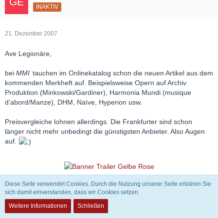
INAKTIV
21. Dezember 2007
Ave Legionäre,
bei
MMI
tauchen im Onlinekatalog schon die neuen Artikel aus dem
kommenden Merkheft auf. Beispielsweise Opern auf Archiv
Produktion (Minkowski/Gardiner), Harmonia Mundi (musique
d'abord/Manze), DHM, Naïve, Hyperion usw.
Preisvergleiche lohnen allerdings. Die Frankfurter sind schon
länger nicht mehr unbedingt die günstigsten Anbieter. Also Augen
auf.
Diese Seite verwendet Cookies. Durch die Nutzung unserer Seite erklären Sie
sich damit einverstanden, dass wir Cookies setzen.
Carola
Weitere Informationen
Schließen
INAKTIV