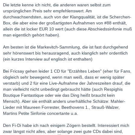
Die letzte kenne ich nicht, die anderen waren selbst zum
ursprünglichen Preis sehr empfehlenswert. Am
durchwachsendsten, auch von der Klangqualität, ist die Scherchen-
Box, die aber eine der großartigsten Aufnahmen von #88 enthält,
allein die ist locker EUR 10 wert (auch diese Abschiedssinfonie muß
man eigentlich gehört haben).
Am besten ist die Markevitch-Sammlung, die ist fast durchgehend
sehr hörenswert bis herausragend, auch klanglich sehr ordentlich
(ein kurzes Interview auf englisch ist enthalten)
Bei Fricsay gehen leider 1 CD für "Erzähltes Leben" (eher für Fans,
obgleich sehr bewegend, wenn man weiß, dass er wenig später
verstarb) und 2 für eine Live-Aufnahme der Jahreszeiten drauf, die
man vielleicht nicht unbedingt gebraucht hätte (auch Respighis
Boutique Fantastique oder wie das Ding heißt braucht kein
Mensch). Aber sie enthält anders unerhältliche Schätze: Mahler-
Lieder mit Maureen Forrester, Beethovens 1., Strauß-Walzer,
Martins Petite Sinfonie concertante u.a.
Den Fi-Di habe ich nach einigem Zögern bestellt. Interessiert mich
zwar längst nicht alles, aber solange zwei gute CDs dabei sind,