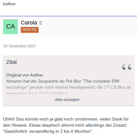
katlow
Carola
INAKTIV
19. November 2007
Zitat
Original von katlow
Amazon hat die Jacqueline du Pré Box "The complete EMI
recordings" gerade noch einmal herabgesetzt: die 17-CD Box ist
momentan für € 25.45 erhältlich.
Alles anzeigen
Wenn ich nicht schon die "Introuvables de Jacqueline du Pré"
Ohhh! Das könnte mich ja glatt noch umstimmen, vielen Dank für
Sammlung hätte...
den Hinweis. Etwas skeptisch stimmt mich allerdings der Zusatz:
"
Gewöhnlich
versandfertig in 2 bis 4 Wochen".
Grüße