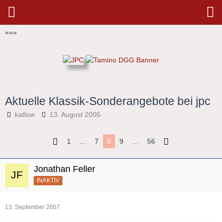
»
»
»
Aktuelle Klassik-Sonderangebote bei jpc
katlow
13. August 2005
1
…
7
8
9
…
56
Jonathan Feller
INAKTIV
13. September 2007