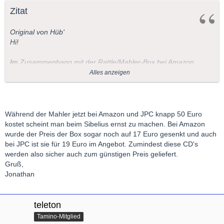
Zitat
Original von Hüb'
Hi!
Im Zusammenhang mit der Rattle/Mahler-Box bei Amazon
möchte ich auf seinen ebenfalls günstigen
Sibelius
hinweisen:
Alles anzeigen
Grüße
Während der Mahler jetzt bei Amazon und JPC knapp 50 Euro
kostet scheint man beim Sibelius ernst zu machen. Bei Amazon
Habe beide Boxen gerade bestellt. Vermutlich wird der Wiener-
wurde der Preis der Box sogar noch auf 17 Euro gesenkt und auch
Beethoven ebenfalls in Bälde in dieser Aufmachung
bei JPC ist sie für 19 Euro im Angebot. Zumindest diese CD's
(wieder-)veröffentlicht.
werden also sicher auch zum günstigen Preis geliefert.
Gruß,
Frank
Jonathan
teleton
Tamino-Mitglied