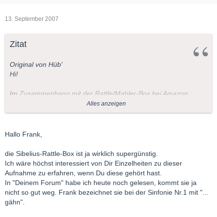
13. September 2007
Zitat
Original von Hüb'
Hi!
Im Zusammenhang mit der Rattle/Mahler-Box bei Amazon
möchte ich auf seinen ebenfalls günstigen
Sibelius
hinweisen:
Alles anzeigen
Hallo Frank,
Grüße
die Sibelius-Rattle-Box ist ja wirklich supergünstig.
Habe beide Boxen gerade bestellt. Vermutlich wird der Wiener-
Ich wäre höchst interessiert von Dir Einzelheiten zu dieser
Beethoven ebenfalls in Bälde in dieser Aufmachung
Aufnahme zu erfahren, wenn Du diese gehört hast.
(wieder-)veröffentlicht.
In "Deinem Forum" habe ich heute noch gelesen, kommt sie ja
nicht so gut weg. Frank bezeichnet sie bei der Sinfonie Nr.1 mit "...
Frank
gähn".