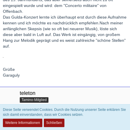
eingespielt wurde und wird: dem "Concerto militaire" von
Offenbach.
Das Gulda-Konzert lernte ich überhaupt erst durch diese Aufnahme
kennen und ich möchte es nachdrücklich empfehlen.Nach meiner
anfänglichen Skepsis (wie so oft bei neuerer Musik), löste sich
diese aber bald in Luft auf. Das Werk ist eingängig, von großem
Hang zur Melodik geprägt und es weist zahlreiche "schöne Stellen"
auf.
Grüße
Garaguly
teleton
Tamino-Mitglied
Diese Seite verwendet Cookies. Durch die Nutzung unserer Seite erklären Sie
sich damit einverstanden, dass wir Cookies setzen.
16. Oktober 2020
Weitere Informationen
Schließen
Khatchaturian und Prokofieff: Cellokonzerte