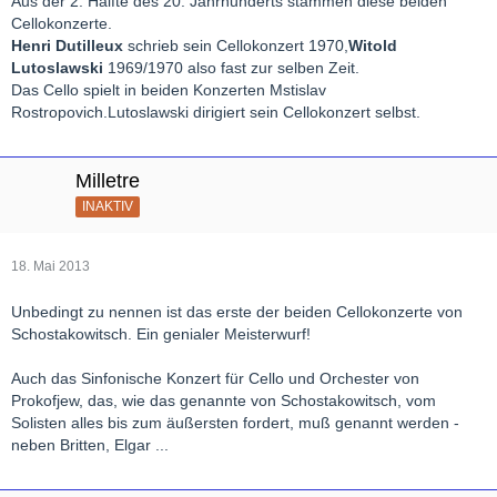
Aus der 2. Hälfte des 20. Jahrhunderts stammen diese beiden
Cellokonzerte.
Henri Dutilleux
schrieb sein Cellokonzert 1970,
Witold
Lutoslawski
1969/1970 also fast zur selben Zeit.
Das Cello spielt in beiden Konzerten Mstislav
Rostropovich.Lutoslawski dirigiert sein Cellokonzert selbst.
Milletre
INAKTIV
18. Mai 2013
Unbedingt zu nennen ist das erste der beiden Cellokonzerte von
Schostakowitsch. Ein genialer Meisterwurf!
Auch das Sinfonische Konzert für Cello und Orchester von
Prokofjew, das, wie das genannte von Schostakowitsch, vom
Solisten alles bis zum äußersten fordert, muß genannt werden -
neben Britten, Elgar ...