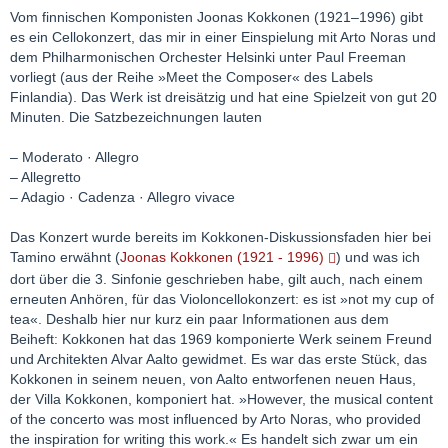
Vom finnischen Komponisten Joonas Kokkonen (1921–1996) gibt
es ein Cellokonzert, das mir in einer Einspielung mit Arto Noras und
dem Philharmonischen Orchester Helsinki unter Paul Freeman
vorliegt (aus der Reihe »Meet the Composer« des Labels
Finlandia). Das Werk ist dreisätzig und hat eine Spielzeit von gut 20
Minuten. Die Satzbezeichnungen lauten
– Moderato · Allegro
– Allegretto
– Adagio · Cadenza · Allegro vivace
Das Konzert wurde bereits im Kokkonen-Diskussionsfaden hier bei
Tamino erwähnt (
Joonas Kokkonen (1921 - 1996)
) und was ich
dort über die 3. Sinfonie geschrieben habe, gilt auch, nach einem
erneuten Anhören, für das Violoncellokonzert: es ist »not my cup of
tea«. Deshalb hier nur kurz ein paar Informationen aus dem
Beiheft: Kokkonen hat das 1969 komponierte Werk seinem Freund
und Architekten Alvar Aalto gewidmet. Es war das erste Stück, das
Kokkonen in seinem neuen, von Aalto entworfenen neuen Haus,
der Villa Kokkonen, komponiert hat. »However, the musical content
of the concerto was most influenced by Arto Noras, who provided
the inspiration for writing this work.« Es handelt sich zwar um ein