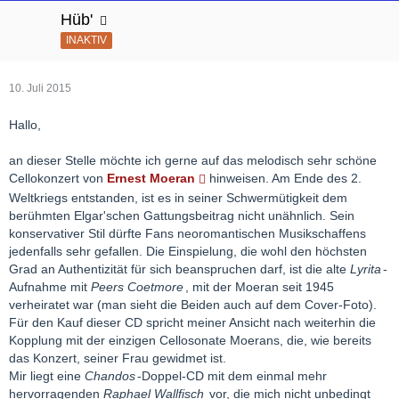
Hüb'
INAKTIV
10. Juli 2015
Hallo,
an dieser Stelle möchte ich gerne auf das melodisch sehr schöne
Cellokonzert von
Ernest Moeran
hinweisen. Am Ende des 2.
Weltkriegs entstanden, ist es in seiner Schwermütigkeit dem
berühmten Elgar'schen Gattungsbeitrag nicht unähnlich. Sein
konservativer Stil dürfte Fans neoromantischen Musikschaffens
jedenfalls sehr gefallen. Die Einspielung, die wohl den höchsten
Grad an Authentizität für sich beanspruchen darf, ist die alte
Lyrita
-
Aufnahme mit
Peers Coetmore
, mit der Moeran seit 1945
verheiratet war (man sieht die Beiden auch auf dem Cover-Foto).
Für den Kauf dieser CD spricht meiner Ansicht nach weiterhin die
Kopplung mit der einzigen Cellosonate Moerans, die, wie bereits
das Konzert, seiner Frau gewidmet ist.
Mir liegt eine
Chandos
-Doppel-CD mit dem einmal mehr
hervorragenden
Raphael Wallfisch
vor, die mich nicht unbedingt