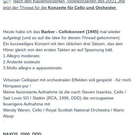
Nach den Klavierkonzerten, Violinkonzerten des 20/21.Jhd
jetzt der Thread für die
Konzerte für Cello und Orchester
.
Heute habe ich das
Barber - Cellokonzert (1945)
mal wieder
aufgelegt (und so auf die Idee für diesen Thread gekommen).
Ein kurzweiliges Konzert mit den üblichen drei Sätzen, das den
Hörer gleich von den ersten Takten an auf Spannung hält.
1.Allegro moderato
2.Andante sosteuto
3.Molto allegro e appassionato
Virtuoser Cellopart mit orchestralen Effekten voll gespickt - für mich
Hörspass pur !
Meine favorisierte Aufnahme ist die nach Steven Isserliss, Cello /
Sait Louis SO / Slatkin (RCA, 1996, DDD) die vorzugweise
feuerigere Aufnahme mit
Wendy Waren, Cello / Royal Scottish National Orchestra / Marin
Alsop:
NAXOS, 2000, DDD