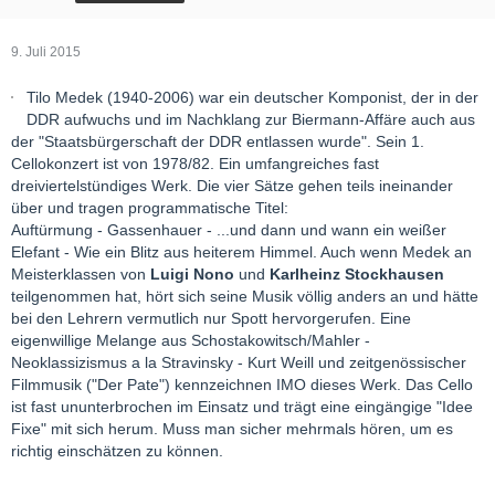
9. Juli 2015
Tilo Medek (1940-2006) war ein deutscher Komponist, der in der
DDR aufwuchs und im Nachklang zur Biermann-Affäre auch aus
der "Staatsbürgerschaft der DDR entlassen wurde". Sein 1.
Cellokonzert ist von 1978/82. Ein umfangreiches fast
dreiviertelstündiges Werk. Die vier Sätze gehen teils ineinander
über und tragen programmatische Titel:
Auftürmung - Gassenhauer - ...und dann und wann ein weißer
Elefant - Wie ein Blitz aus heiterem Himmel. Auch wenn Medek an
Meisterklassen von
Luigi Nono
und
Karlheinz Stockhausen
teilgenommen hat, hört sich seine Musik völlig anders an und hätte
bei den Lehrern vermutlich nur Spott hervorgerufen. Eine
eigenwillige Melange aus Schostakowitsch/Mahler -
Neoklassizismus a la Stravinsky - Kurt Weill und zeitgenössischer
Filmmusik ("Der Pate") kennzeichnen IMO dieses Werk. Das Cello
ist fast ununterbrochen im Einsatz und trägt eine eingängige "Idee
Fixe" mit sich herum. Muss man sicher mehrmals hören, um es
richtig einschätzen zu können.