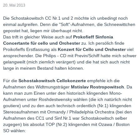
20. Mai 2013
Die Schostakowitsch CC Nr.1 und 2 möchte ich unbedingt noch
einmal aufgreifen. Denn die "Soft"-Aufnahmen, die Schneewittchen
gepostet hat, liegen mir überhaupt nicht.
Das trift in gleicher Weise auch auf
Prokofieff Sinfonia
Concertante für cello und Orchester
zu. Ich persölich finde
Proikofieffs Erstfassung als
Konzert für Cello und Orchester
viel
ansprechender. Die Philips - CD mit Previn/Schiff hatte mich schwer
gelangweilt (mich ziemlich verärgert) und die hat sich auch nicht
lange in meinem Bestand halten können.
Für die
Schostakowitsch Cellokonzerte
empfehle ich die
Aufnahmen des Widtmungsträger
Mstislav Rostropowitsch
. Da
kann man zum Einen unter den historisch klingenden Mono-
Aufnahmen unter Roshdestwensky wählen (die ich natürlich nicht
goutiere) und zu den auch technisch ordentlich (Nr.1) klingenden
Stereoaufnahmen mit Ormandy / Philadelphia Orchestra (bei den
Aufnahmen des CC1 und Sinf.Nr.1 war Schostakowitsch selber
zugegen) bis absolut TOP (Nr.2) klingenden mit Ozawa / Boston
SO wählen: