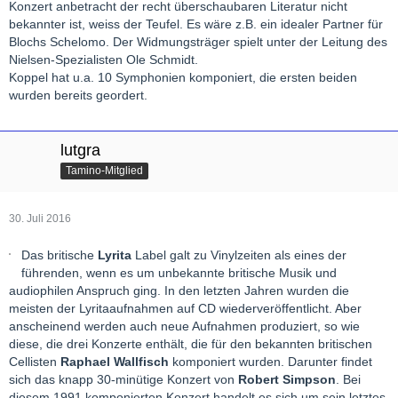
Konzert anbetracht der recht überschaubaren Literatur nicht
bekannter ist, weiss der Teufel. Es wäre z.B. ein idealer Partner für
Blochs Schelomo. Der Widmungsträger spielt unter der Leitung des
Nielsen-Spezialisten Ole Schmidt.
Koppel hat u.a. 10 Symphonien komponiert, die ersten beiden
wurden bereits geordert.
lutgra
Tamino-Mitglied
30. Juli 2016
Das britische
Lyrita
Label galt zu Vinylzeiten als eines der
führenden, wenn es um unbekannte britische Musik und
audiophilen Anspruch ging. In den letzten Jahren wurden die
meisten der Lyritaaufnahmen auf CD wiederveröffentlicht. Aber
anscheinend werden auch neue Aufnahmen produziert, so wie
diese, die drei Konzerte enthält, die für den bekannten britischen
Cellisten
Raphael Wallfisch
komponiert wurden. Darunter findet
sich das knapp 30-minütige Konzert von
Robert Simpson
. Bei
diesem 1991 komponierten Konzert handelt es sich um sein letztes