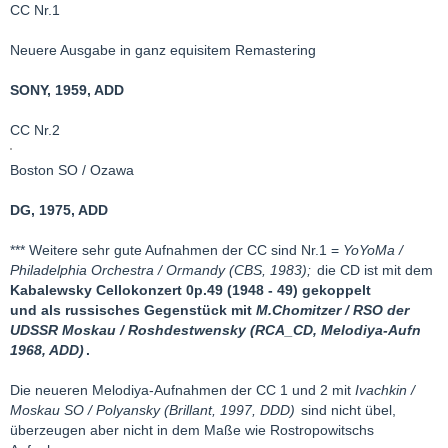
CC Nr.1
Neuere Ausgabe in ganz equisitem Remastering
SONY, 1959, ADD
CC Nr.2
Boston SO / Ozawa
DG, 1975, ADD
*** Weitere sehr gute Aufnahmen der CC sind Nr.1 =
YoYoMa /
Philadelphia Orchestra / Ormandy (CBS, 1983);
die CD ist mit dem
Kabalewsky Cellokonzert 0p.49 (1948 - 49)
gekoppelt
und als russisches Gegenstück mit
M.Chomitzer / RSO der
UDSSR Moskau / Roshdestwensky (RCA_CD, Melodiya-Aufn
1968, ADD)
.
Die neueren Melodiya-Aufnahmen der CC 1 und 2 mit
Ivachkin /
Moskau SO / Polyansky (Brillant, 1997, DDD)
sind nicht übel,
überzeugen aber nicht in dem Maße wie Rostropowitschs