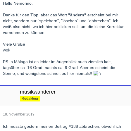
Hallo Nemorino,
Liebe Grüße ins hoffentlich recht angenehme Málaga (hier ist
typisches November-Wetter),
Danke für den Tipp. aber das Wort
"ändern"
erscheint bei mir
Nemorino
nicht, sondern nur "speichern", "löschen" und "abbrechen". Ich
weiß also nicht, wo ich hier anklicken soll, um die kleine Korrektur
vornehmen zu können.
Viele Grüße
wok
PS In Málaga ist es leider im Augenblick auch ziemlich kalt,
tagsüber ca. 16 Grad, nachts ca. 9 Grad. Aber es scheint die
Sonne, und wenigstens schneit es hier niemals!!
musikwanderer
Redakteur
18. November 2019
Ich musste gestern meinen Beitrag #188 abbrechen, obwohl ich