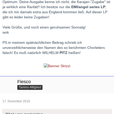
Optimum. Deine Ausgabe kenne ich nicht, die Karajan-"Zugabe" ist
ja wirklich eine Rarität!! Ich besitze nur die
EMI/angel series LP
,
die ich mir damals extra aus England kommen ließ. Auf dieser LP
gibt es leider keine Zugaben!
Viele Grüße, und noch einen geruhsamen Sonnatg!
wok
PS in meinem spätnächtlichen Beitrag schrieb ich
unverzeihlicherweise den Namen des so berühmten Chorleiters
falsch! Es muß natürlich WILHELM
PITZ
heißen!
Die Leistung des Philharmonia Chorus ist in der Tat überragend
(man spürt den erfahrenen Chorleiter Wilhelm Pitz), und auch
das Solistenquartett ist bestens besetzt. Für mich eine der
schönsten Aufnahmen von
Rafael Frühbeck de Burgos
. Sie
entstand 1967.
Meine Ausgabe enthält als "Zugaben" noch das "Exsultate,
Fiesco
jubilate", gesungen von Barbara Hendricks (mit Neville Marriner
Tamino-Mitglied
als Dirigent) sowie ein Kuriosum, nämlich das "Ave Verum" mit
Herbert von Karajan
, dem Chor der Gesellschaft für
Musikfreunde Wien und dem Philharmonia Orchestra London.
17. November 2019
Es handelt sich hier um die Aufnahme einer "Kennenlern-Probe"
für Beethovens MISSA SOLEMNIS, die im Herbst 1958 im