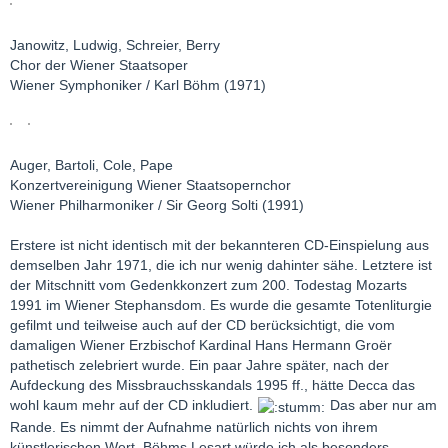
Janowitz, Ludwig, Schreier, Berry
Chor der Wiener Staatsoper
Wiener Symphoniker / Karl Böhm (1971)
Auger, Bartoli, Cole, Pape
Konzertvereinigung Wiener Staatsopernchor
Wiener Philharmoniker / Sir Georg Solti (1991)
Erstere ist nicht identisch mit der bekannteren CD-Einspielung aus
demselben Jahr 1971, die ich nur wenig dahinter sähe. Letztere ist
der Mitschnitt vom Gedenkkonzert zum 200. Todestag Mozarts
1991 im Wiener Stephansdom. Es wurde die gesamte Totenliturgie
gefilmt und teilweise auch auf der CD berücksichtigt, die vom
damaligen Wiener Erzbischof Kardinal Hans Hermann Groër
pathetisch zelebriert wurde. Ein paar Jahre später, nach der
Aufdeckung des Missbrauchsskandals 1995 ff., hätte Decca das
wohl kaum mehr auf der CD inkludiert.
Das aber nur am
Rande. Es nimmt der Aufnahme natürlich nichts von ihrem
künstlerischen Wert. Böhms Lesart würde ich als besonders