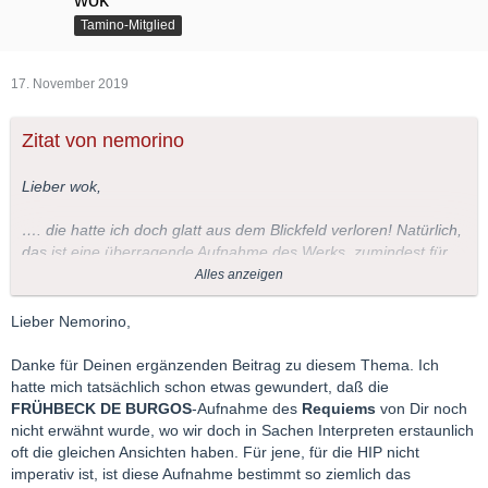
wok
Tamino-Mitglied
17. November 2019
Zitat von nemorino
Lieber wok,
…. die hatte ich doch glatt aus dem Blickfeld verloren! Natürlich,
das ist eine überragende Aufnahme des Werks, zumindest für
Nicht-HIP-Freunde! Ich besaß sie bereits als LP und habe sie
Alles anzeigen
vor einigen Jahren in dieser Ausführung auf CD neu gekauft:
Lieber Nemorino,
Danke für Deinen ergänzenden Beitrag zu diesem Thema. Ich
hatte mich tatsächlich schon etwas gewundert, daß die
FRÜHBECK DE BURGOS
-Aufnahme des
Requiems
von Dir noch
nicht erwähnt wurde, wo wir doch in Sachen Interpreten erstaunlich
oft die gleichen Ansichten haben. Für jene, für die HIP nicht
imperativ ist, ist diese Aufnahme bestimmt so ziemlich das