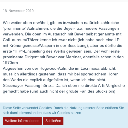
18. November 2019
Wie weiter oben erwähnt, gibt es inzwischen natürlich zahlreiche
"prominente" Aufnahmen, die die Beyer- u.a. neuere Fassungen
verwenden. Die oben im Austausch mit Beyer selbst genannte mit
Coll. aureum/Tölzer kenne ich zwar nicht (ich habe noch eine LP
mit Krönungsmesse/Vespern in der Besetzung), aber es dürfte die
erste "HIP"-Einspielung des Werks gewesen sein. Der wohl erste
prominente Dirigent mit Beyer war Marriner, ebenfalls schon in den
1970ern.
Abgesehen von der Hogwood-Aufn, die im Lacrimosa abbricht,
muss ich allerdings gestehen, dass mir bei sporadischem Hören
des Werks nie explizit aufgefallen ist, wenn ich eine nicht-
Süssmayer-Fassung hörte... Da ich eben nie direkte A-B-Vergleiche
gemacht habe (und auch nicht der größte Fan des Stücks bin).
Diese Seite verwendet Cookies. Durch die Nutzung unserer Seite erklären Sie
sich damit einverstanden, dass wir Cookies setzen.
Weitere Informationen
Schließen
Fiesco