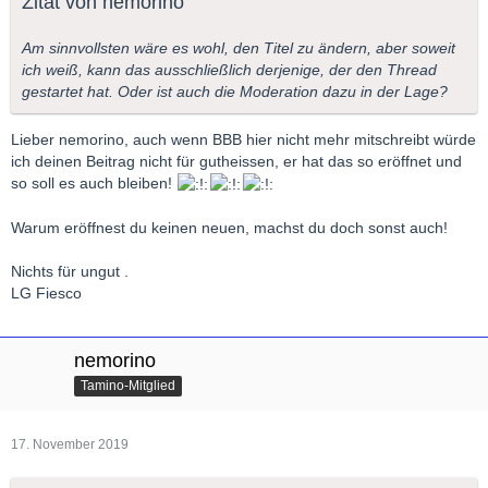
Zitat von nemorino
Großen Musikvereinssaal in Wien aufgenommen wurde. Die
Probe wurde mitgeschnitten und nun hier, m.W. erstmals auf
Am sinnvollsten wäre es wohl, den Titel zu ändern, aber soweit
CD, veröffentlicht. Keine Aufnahme, die die unzähligen anderen
ich weiß, kann das ausschließlich derjenige, der den Thread
überragt (wie auch?), aber historisch von Interesse.
gestartet hat. Oder ist auch die Moderation dazu in der Lage?
LG Nemorino
Lieber nemorino, auch wenn BBB hier nicht mehr mitschreibt würde
ich deinen Beitrag nicht für gutheissen, er hat das so eröffnet und
so soll es auch bleiben!
Warum eröffnest du keinen neuen, machst du doch sonst auch!
Nichts für ungut .
LG Fiesco
nemorino
Tamino-Mitglied
17. November 2019