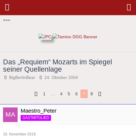
»
»
»
Das „Requiem“ Mozarts im Spiegel
seiner Quellenlage
BigBerlinBear
24. Oktober 2004
1
…
4
5
6
7
8
Maestro_Peter
GASTMITGLIED
16. November 2019