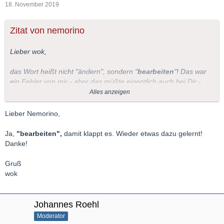
18. November 2019
Zitat von nemorino
Lieber wok,
das Wort heißt nicht "ändern", sondern "
bearbeiten
"! Das war
ein Fehler von mir - aber das müßte eigentlich auch bei Dir -
zumindest 24 Stunden lang - erscheinen.
Alles anzeigen
Für Màlaga mag das kalt sein, hier würden wir uns darüber
freuen
! Gestern hatte es hier mal höchstens 4° - nachts um
Lieber Nemorino,
den Gefrierpunkt.
Ja,
"bearbeiten",
damit klappt es. Wieder etwas dazu gelernt!
LG Nemorino
Danke!
Gruß
wok
Johannes Roehl
Moderator