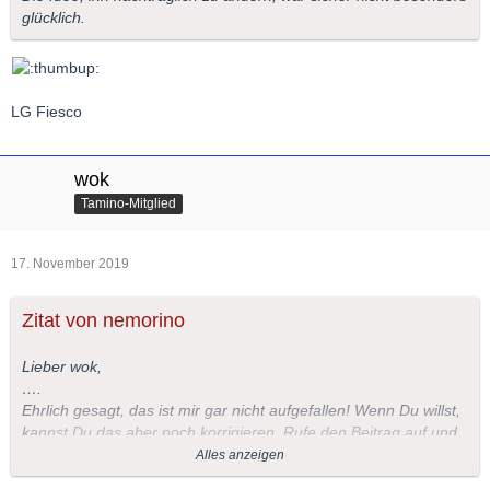
glücklich.
LG Fiesco
wok
Tamino-Mitglied
17. November 2019
Zitat von nemorino
Lieber wok,
….
Ehrlich gesagt, das ist mir gar nicht aufgefallen! Wenn Du willst,
kannst Du das aber noch korrigieren. Rufe den Beitrag auf und
klicke auf "ändern", dann kannst Du aus dem Ü leicht ein I
Alles anzeigen
machen.