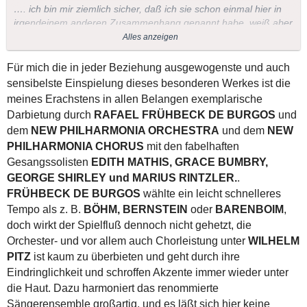
…. ich bin mir ziemlich sicher, daß ich sie schon einmal hier in
irgendeinem anderen Zusammenhang genannt habe, weiß aber
nicht mehr wo.
Alles anzeigen
Wie auch immer, man verliert ab und an die Übersicht, denn die
Aufnahme wird in der Tat von mir hoch geschätzt. Gut, daß Du
Für mich die in jeder Beziehung ausgewogenste und auch
sie wieder ins Gespräch gebracht hast!
sensibelste Einspielung dieses besonderen Werkes ist die
Ehrlich gesagt, das ist mir gar nicht aufgefallen! Wenn Du willst,
meines Erachstens in allen Belangen exemplarische
kannst Du das aber noch korrigieren. Rufe den Beitrag auf und
Darbietung durch
RAFAEL FRÜHBECK DE BURGOS
und
klicke auf "ändern", dann kannst Du aus dem Ü leicht ein I
dem
NEW PHILHARMONIA ORCHESTRA
und dem
NEW
machen.
PHILHARMONIA CHORUS
mit den fabelhaften
Liebe Grüße ins hoffentlich recht angenehme Málaga (hier ist
Gesangssolisten
EDITH MATHIS, GRACE BUMBRY,
typisches November-Wetter),
GEORGE SHIRLEY und MARIUS RINTZLER.
.
Nemorino
FRÜHBECK DE BURGOS
wählte ein leicht schnelleres
Tempo als z. B.
BÖHM, BERNSTEIN
oder
BARENBOIM
,
doch wirkt der Spielfluß dennoch nicht gehetzt, die
Orchester- und vor
allem a
uch Chorleistung unter
WILHELM
PITZ
ist kaum zu überbieten und geht durch ihre
Eindringlichkeit und schroffen Akzente immer wieder unter
die Haut. Dazu harmoniert das renommierte
Sängerensemble großartig, und es läßt sich hier keine