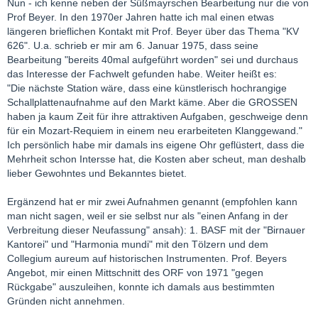
Nun - ich kenne neben der Süßmayrschen Bearbeitung nur die von
Prof Beyer. In den 1970er Jahren hatte ich mal einen etwas
längeren brieflichen Kontakt mit Prof. Beyer über das Thema "KV
626". U.a. schrieb er mir am 6. Januar 1975, dass seine
Bearbeitung "bereits 40mal aufgeführt worden" sei und durchaus
das Interesse der Fachwelt gefunden habe. Weiter heißt es:
"Die nächste Station wäre, dass eine künstlerisch hochrangige
Schallplattenaufnahme auf den Markt käme. Aber die GROSSEN
haben ja kaum Zeit für ihre attraktiven Aufgaben, geschweige denn
für ein Mozart-Requiem in einem neu erarbeiteten Klanggewand."
Ich persönlich habe mir damals ins eigene Ohr geflüstert, dass die
Mehrheit schon Intersse hat, die Kosten aber scheut, man deshalb
lieber Gewohntes und Bekanntes bietet.
Ergänzend hat er mir zwei Aufnahmen genannt (empfohlen kann
man nicht sagen, weil er sie selbst nur als "einen Anfang in der
Verbreitung dieser Neufassung" ansah): 1. BASF mit der "Birnauer
Kantorei" und "Harmonia mundi" mit den Tölzern und dem
Collegium aureum auf historischen Instrumenten. Prof. Beyers
Angebot, mir einen Mittschnitt des ORF von 1971 "gegen
Rückgabe" auszuleihen, konnte ich damals aus bestimmten
Gründen nicht annehmen.