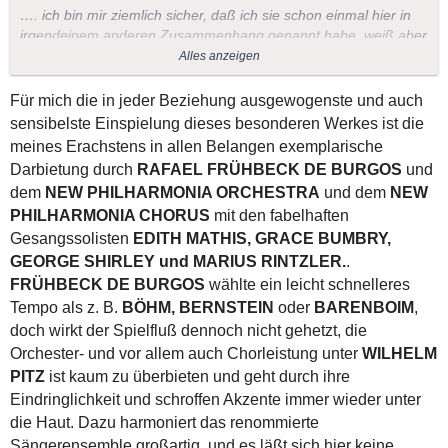
…. ich bin mir ziemlich sicher, daß ich sie schon einmal hier in
irgendeinem anderen Zusammenhang genannt habe, weiß aber
nicht mehr wo.
Alles anzeigen
Wie auch immer, man verliert ab und an die Übersicht, denn die
Aufnahme wird in der Tat von mir hoch geschätzt. Gut, daß Du
Für mich die in jeder Beziehung ausgewogenste und auch
sie wieder ins Gespräch gebracht hast!
sensibelste Einspielung dieses besonderen Werkes ist die
Ehrlich gesagt, das ist mir gar nicht aufgefallen! Wenn Du willst,
meines Erachstens in allen Belangen exemplarische
kannst Du das aber noch korrigieren. Rufe den Beitrag auf und
Darbietung durch
RAFAEL FRÜHBECK DE BURGOS
und
klicke auf "ändern", dann kannst Du aus dem Ü leicht ein I
dem
NEW PHILHARMONIA ORCHESTRA
und dem
NEW
machen.
PHILHARMONIA CHORUS
mit den fabelhaften
Liebe Grüße ins hoffentlich recht angenehme Málaga (hier ist
Gesangssolisten
EDITH MATHIS, GRACE BUMBRY,
typisches November-Wetter),
GEORGE SHIRLEY und MARIUS RINTZLER.
.
Nemorino
FRÜHBECK DE BURGOS
wählte ein leicht schnelleres
Tempo als z. B.
BÖHM, BERNSTEIN
oder
BARENBOIM
,
doch wirkt der Spielfluß dennoch nicht gehetzt, die
Orchester- und vor
allem a
uch Chorleistung unter
WILHELM
PITZ
ist kaum zu überbieten und geht durch ihre
Eindringlichkeit und schroffen Akzente immer wieder unter
die Haut. Dazu harmoniert das renommierte
Sängerensemble großartig, und es läßt sich hier keine