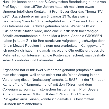
Nun - ich kenne neben der Süßmayrschen Bearbeitung nur die von
Prof Beyer. In den 1970er Jahren hatte ich mal einen etwas
längeren brieflichen Kontakt mit Prof. Beyer über das Thema "KV
626". U.a. schrieb er mir am 6. Januar 1975, dass seine
Bearbeitung "bereits 40mal aufgeführt worden" sei und durchaus
das Interesse der Fachwelt gefunden habe. Weiter heißt es:
"Die nächste Station wäre, dass eine künstlerisch hochrangige
Schallplattenaufnahme auf den Markt käme. Aber die GROSSEN
haben ja kaum Zeit für ihre attraktiven Aufgaben, geschweige denn
für ein Mozart-Requiem in einem neu erarbeiteten Klanggewand."
Ich persönlich habe mir damals ins eigene Ohr geflüstert, dass die
Mehrheit schon Intersse hat, die Kosten aber scheut, man deshalb
lieber Gewohntes und Bekanntes bietet.
Ergänzend hat er mir zwei Aufnahmen genannt (empfohlen kann
man nicht sagen, weil er sie selbst nur als "einen Anfang in der
Verbreitung dieser Neufassung" ansah): 1. BASF mit der "Birnauer
Kantorei" und "Harmonia mundi" mit den Tölzern und dem
Collegium aureum auf historischen Instrumenten. Prof. Beyers
Angebot, mir einen Mittschnitt des ORF von 1971 "gegen
Rückgabe" auszuleihen, konnte ich damals aus bestimmten
Gründen nicht annehmen.