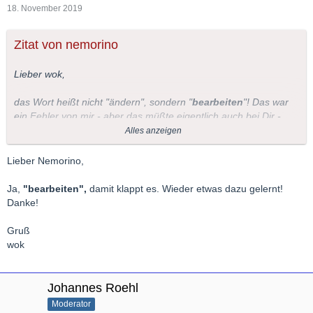
18. November 2019
Zitat von nemorino
Lieber wok,
das Wort heißt nicht "ändern", sondern "
bearbeiten
"! Das war
ein Fehler von mir - aber das müßte eigentlich auch bei Dir -
zumindest 24 Stunden lang - erscheinen.
Alles anzeigen
Für Màlaga mag das kalt sein, hier würden wir uns darüber
freuen
! Gestern hatte es hier mal höchstens 4° - nachts um
Lieber Nemorino,
den Gefrierpunkt.
Ja,
"bearbeiten",
damit klappt es. Wieder etwas dazu gelernt!
LG Nemorino
Danke!
Gruß
wok
Johannes Roehl
Moderator