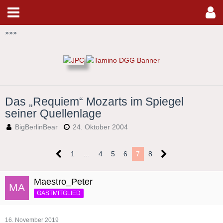
»
»
»
Das „Requiem“ Mozarts im Spiegel
seiner Quellenlage
BigBerlinBear
24. Oktober 2004
1
…
4
5
6
7
8
Maestro_Peter
GASTMITGLIED
16. November 2019