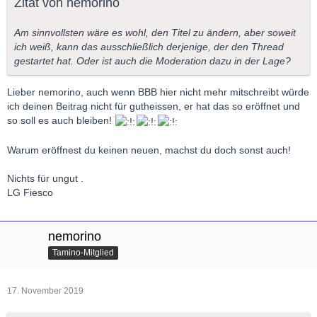
Zitat von nemorino
Großen Musikvereinssaal in Wien aufgenommen wurde. Die
Probe wurde mitgeschnitten und nun hier, m.W. erstmals auf
Am sinnvollsten wäre es wohl, den Titel zu ändern, aber soweit
CD, veröffentlicht. Keine Aufnahme, die die unzähligen anderen
ich weiß, kann das ausschließlich derjenige, der den Thread
überragt (wie auch?), aber historisch von Interesse.
gestartet hat. Oder ist auch die Moderation dazu in der Lage?
LG Nemorino
Lieber nemorino, auch wenn BBB hier nicht mehr mitschreibt würde
ich deinen Beitrag nicht für gutheissen, er hat das so eröffnet und
so soll es auch bleiben!
Warum eröffnest du keinen neuen, machst du doch sonst auch!
Nichts für ungut .
LG Fiesco
nemorino
Tamino-Mitglied
17. November 2019