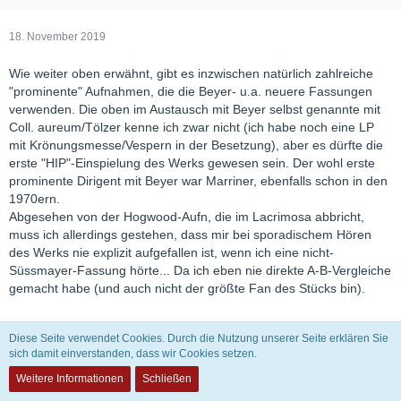
18. November 2019
Wie weiter oben erwähnt, gibt es inzwischen natürlich zahlreiche
"prominente" Aufnahmen, die die Beyer- u.a. neuere Fassungen
verwenden. Die oben im Austausch mit Beyer selbst genannte mit
Coll. aureum/Tölzer kenne ich zwar nicht (ich habe noch eine LP
mit Krönungsmesse/Vespern in der Besetzung), aber es dürfte die
erste "HIP"-Einspielung des Werks gewesen sein. Der wohl erste
prominente Dirigent mit Beyer war Marriner, ebenfalls schon in den
1970ern.
Abgesehen von der Hogwood-Aufn, die im Lacrimosa abbricht,
muss ich allerdings gestehen, dass mir bei sporadischem Hören
des Werks nie explizit aufgefallen ist, wenn ich eine nicht-
Süssmayer-Fassung hörte... Da ich eben nie direkte A-B-Vergleiche
gemacht habe (und auch nicht der größte Fan des Stücks bin).
Diese Seite verwendet Cookies. Durch die Nutzung unserer Seite erklären Sie
sich damit einverstanden, dass wir Cookies setzen.
Weitere Informationen
Schließen
Fiesco