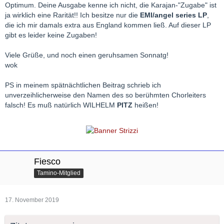
Optimum. Deine Ausgabe kenne ich nicht, die Karajan-"Zugabe" ist
ja wirklich eine Rarität!! Ich besitze nur die
EMI/angel series LP
,
die ich mir damals extra aus England kommen ließ. Auf dieser LP
gibt es leider keine Zugaben!
Viele Grüße, und noch einen geruhsamen Sonnatg!
wok
PS in meinem spätnächtlichen Beitrag schrieb ich
unverzeihlicherweise den Namen des so berühmten Chorleiters
falsch! Es muß natürlich WILHELM
PITZ
heißen!
Die Leistung des Philharmonia Chorus ist in der Tat überragend
(man spürt den erfahrenen Chorleiter Wilhelm Pitz), und auch
das Solistenquartett ist bestens besetzt. Für mich eine der
schönsten Aufnahmen von
Rafael Frühbeck de Burgos
. Sie
entstand 1967.
Meine Ausgabe enthält als "Zugaben" noch das "Exsultate,
Fiesco
jubilate", gesungen von Barbara Hendricks (mit Neville Marriner
Tamino-Mitglied
als Dirigent) sowie ein Kuriosum, nämlich das "Ave Verum" mit
Herbert von Karajan
, dem Chor der Gesellschaft für
Musikfreunde Wien und dem Philharmonia Orchestra London.
17. November 2019
Es handelt sich hier um die Aufnahme einer "Kennenlern-Probe"
für Beethovens MISSA SOLEMNIS, die im Herbst 1958 im