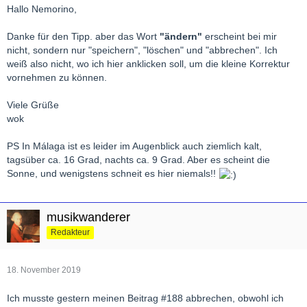
Hallo Nemorino,
Liebe Grüße ins hoffentlich recht angenehme Málaga (hier ist
typisches November-Wetter),
Danke für den Tipp. aber das Wort
"ändern"
erscheint bei mir
Nemorino
nicht, sondern nur "speichern", "löschen" und "abbrechen". Ich
weiß also nicht, wo ich hier anklicken soll, um die kleine Korrektur
vornehmen zu können.
Viele Grüße
wok
PS In Málaga ist es leider im Augenblick auch ziemlich kalt,
tagsüber ca. 16 Grad, nachts ca. 9 Grad. Aber es scheint die
Sonne, und wenigstens schneit es hier niemals!!
musikwanderer
Redakteur
18. November 2019
Ich musste gestern meinen Beitrag #188 abbrechen, obwohl ich