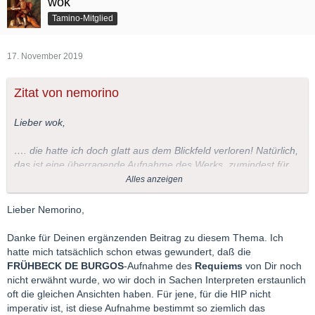
wok
Tamino-Mitglied
17. November 2019
Zitat von nemorino
Lieber wok,
…. die hatte ich doch glatt aus dem Blickfeld verloren! Natürlich,
das ist eine überragende Aufnahme des Werks, zumindest für
Nicht-HIP-Freunde! Ich besaß sie bereits als LP und habe sie
Alles anzeigen
vor einigen Jahren in dieser Ausführung auf CD neu gekauft:
Lieber Nemorino,
Danke für Deinen ergänzenden Beitrag zu diesem Thema. Ich
hatte mich tatsächlich schon etwas gewundert, daß die
FRÜHBECK DE BURGOS
-Aufnahme des
Requiems
von Dir noch
nicht erwähnt wurde, wo wir doch in Sachen Interpreten erstaunlich
oft die gleichen Ansichten haben. Für jene, für die HIP nicht
imperativ ist, ist diese Aufnahme bestimmt so ziemlich das