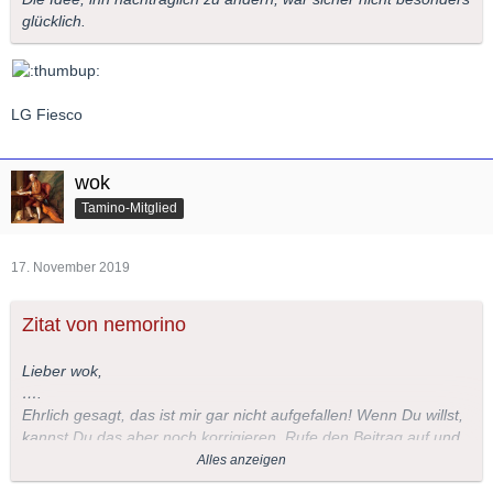
glücklich.
LG Fiesco
wok
Tamino-Mitglied
17. November 2019
Zitat von nemorino
Lieber wok,
….
Ehrlich gesagt, das ist mir gar nicht aufgefallen! Wenn Du willst,
kannst Du das aber noch korrigieren. Rufe den Beitrag auf und
klicke auf "ändern", dann kannst Du aus dem Ü leicht ein I
Alles anzeigen
machen.