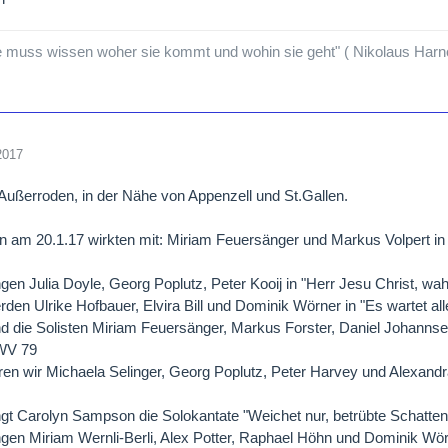
 muss wissen woher sie kommt und wohin sie geht" ( Nikolaus Harn
2017
 Außerroden, in der Nähe von Appenzell und St.Gallen.
en am 20.1.17 wirkten mit: Miriam Feuersänger und Markus Volpert in
ngen Julia Doyle, Georg Poplutz, Peter Kooij in "Herr Jesu Christ, 
rden Ulrike Hofbauer, Elvira Bill und Dominik Wörner in "Es wartet a
nd die Solisten Miriam Feuersänger, Markus Forster, Daniel Johannse
BWV 79
ren wir Michaela Selinger, Georg Poplutz, Peter Harvey und Alexandra
ngt Carolyn Sampson die Solokantate "Weichet nur, betrübte Schatt
ngen Miriam Wernli-Berli, Alex Potter, Raphael Höhn und Dominik Wö