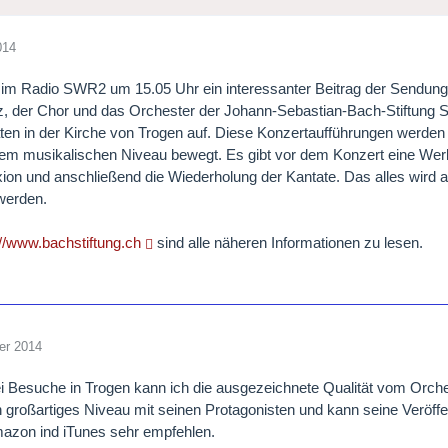
014
im Radio SWR2 um 15.05 Uhr ein interessanter Beitrag der Sendung
z, der Chor und das Orchester der Johann-Sebastian-Bach-Stiftung St
en in der Kirche von Trogen auf. Diese Konzertaufführungen werden 
em musikalischen Niveau bewegt. Es gibt vor dem Konzert eine Werke
xion und anschließend die Wiederholung der Kantate. Das alles wird
werden.
://www.bachstiftung.ch
sind alle näheren Informationen zu lesen.
er 2014
 Besuche in Trogen kann ich die ausgezeichnete Qualität vom Orches
in großartiges Niveau mit seinen Protagonisten und kann seine Veröff
azon ind iTunes sehr empfehlen.