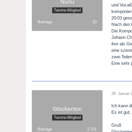
Nunu
und VocalC
Tamino-Mitglied
komponiert
20:03 gese
Beiträge
33
Nach den b
Die Kompos
Johann Chr
ihm als Ge
eine szeni
zwei Teile
Eine sehr
28. Januar 
Ich kann d
Glockenton
Es ist gut
Tamino-Mitglied
Gruß
Beiträge
2.231
Glockento