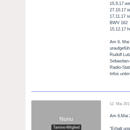
15.9.17 w
27.10.17 i
17.11.17 s
BWV 162
15.12.17 h
Am 6. Mai 
uraufgeführ
Rudolf Lut
Sebastian-
Radio-Stat
Infos unte
12. Mai 201
Am 6.Mai 2
Nunu
Tamino-Mitglied
"Erhalt un