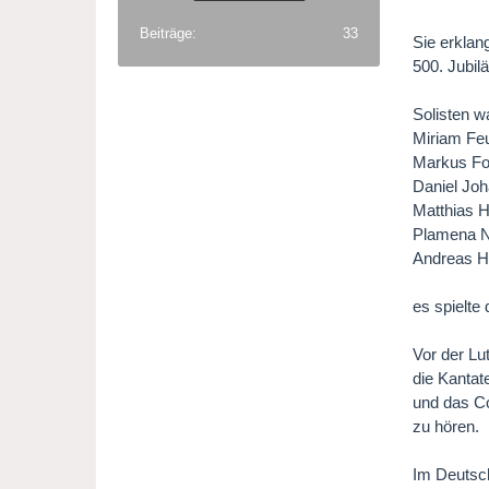
Beiträge
33
Sie erklan
500. Jubil
Solisten w
Miriam Feu
Markus For
Daniel Jo
Matthias 
Plamena Ni
Andreas H
es spielte
Vor der Lu
die Kantat
und das Co
zu hören.
Im Deutsch