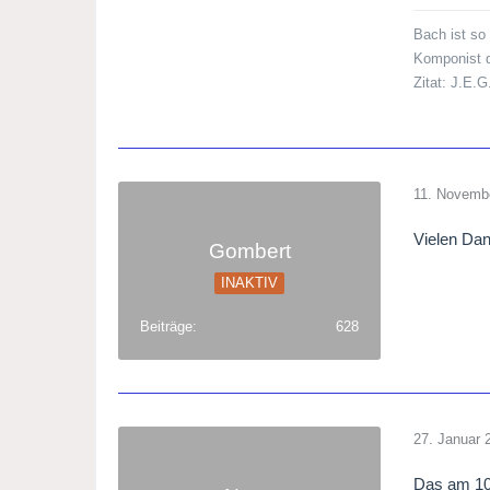
Bach ist so 
Komponist d
Zitat: J.E.G
11. Novemb
Vielen Dan
Gombert
INAKTIV
Beiträge
628
27. Januar 
Das am 10.