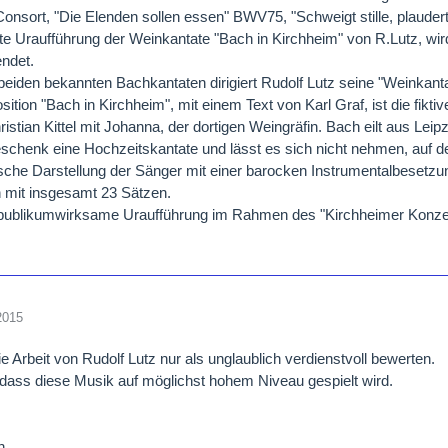
onsort, "Die Elenden sollen essen" BWV75, "Schweigt stille, plaudert
e Uraufführung der Weinkantate "Bach in Kirchheim" von R.Lutz, wi
ndet.
eiden bekannten Bachkantaten dirigiert Rudolf Lutz seine "Weinkant
ition "Bach in Kirchheim", mit einem Text von Karl Graf, ist die fik
istian Kittel mit Johanna, der dortigen Weingräfin. Bach eilt aus Leip
schenk eine Hochzeitskantate und lässt es sich nicht nehmen, auf der
sche Darstellung der Sänger mit einer barocken Instrumentalbesetzun
n mit insgesamt 23 Sätzen.
 publikumwirksame Uraufführung im Rahmen des "Kirchheimer Konzer
2015
ie Arbeit von Rudolf Lutz nur als unglaublich verdienstvoll bewerten.
, dass diese Musik auf möglichst hohem Niveau gespielt wird.
n