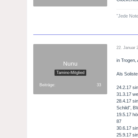
"Jede Note
22. Januar 
in Trogen,
Nunu
Tamino-Mitglied
Als Solist
Beiträge
33
24.2.17 si
31.3.17 we
28.4.17 si
Schild", 
19.5.17 hö
87
30.6.17 si
25.9.17 si