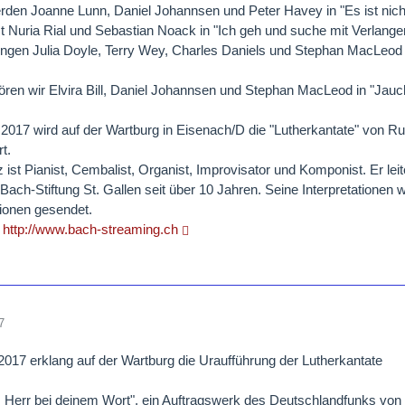
erden Joanne Lunn, Daniel Johannsen und Peter Havey in "Es ist ni
st Nuria Rial und Sebastian Noack in "Ich geh und suche mit Verlang
ingen Julia Doyle, Terry Wey, Charles Daniels und Stephan MacLeod in
ören wir Elvira Bill, Daniel Johannsen und Stephan MacLeod in "Jauch
2017 wird auf der Wartburg in Eisenach/D die "Lutherkantate" von Ru
t.
z ist Pianist, Cembalist, Organist, Improvisator und Komponist. Er l
Bach-Stiftung St. Gallen seit über 10 Jahren. Seine Interpretationen
ionen gesendet.
r
http://www.bach-streaming.ch
7
017 erklang auf der Wartburg die Uraufführung der Lutherkantate
s Herr bei deinem Wort", ein Auftragswerk des Deutschlandfunks von 