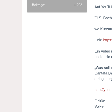
Beiträge
1.202
Auf YouTub
"J.S. Bach-
wo Kurzau
Link:
http
Ein Video m
und stelle 
„Was soll 
Cantata BW
strings, o
http://yo
Grüße
Volker