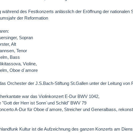
g während des Festkonzerts anlässlich der Eröffnung der nationalen 
äumsjahr der Reformation
aren:
ersinger, Sopran
ster, Alt
hannsen, Tenor
Helm, Bass
kitassova, Violine,
elm, Oboe d`amore
 das Orchester der J.S.Bach-Stiftung St.Gallen unter der Leitung von 
therkantate war das Violinkonzert E-Dur BWV 1042,
e "Gott der Herr ist Sonn`und Schild" BWV 79
ncerto A-Dur für Oboe d`amore, Streicher und Generalbass, rekons
landfunk Kultur ist die Aufzeichnung des ganzen Konzerts am Dien