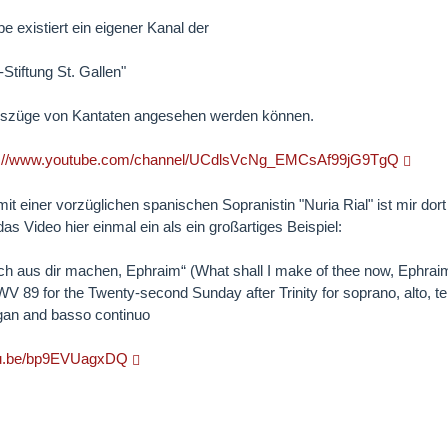
e existiert ein eigener Kanal der
Stiftung St. Gallen"
szüge von Kantaten angesehen werden können.
s://www.youtube.com/channel/UCdlsVcNg_EMCsAf99jG9TgQ
it einer vorzüglichen spanischen Sopranistin "Nuria Rial" ist mir dort
das Video hier einmal ein als ein großartiges Beispiel:
ich aus dir machen, Ephraim“ (What shall I make of thee now, Ephrai
V 89 for the Twenty-second Sunday after Trinity for soprano, alto, te
rgan and basso continuo
utu.be/bp9EVUagxDQ