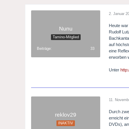
2. Januar 2
Heute war 
Nunu
Rudolf Lut
Tamino-Mitglied
Bachkantat
auf höchst
Beiträge
33
eine Refle
erworben 
Unter
http
11. Novemb
Durch zwei
reklov29
erreicht e
INAKTIV
DVDs), am