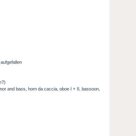
 aufgefallen
m?)
nor and bass, horn da caccia, oboe I + II, bassoon,