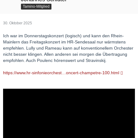
Tamino-Mitglied
30. Oktober 2025
Ich war im Donnerstagskonzert (logisch) und kann den Rhein-
Mainlern das Freitagskonzert im HR-Sendesaal nur wärmstens
empfehlen. Lully und Rameau kann auf konventionellem Orchester
nicht besser klingen. Allen anderen sei morgen die Übertragung
empfohlen. Auch Poulenc hörenswert und Stravinskij.
https://www.hr-sinfonieorchest…oncert-champetre-100.html