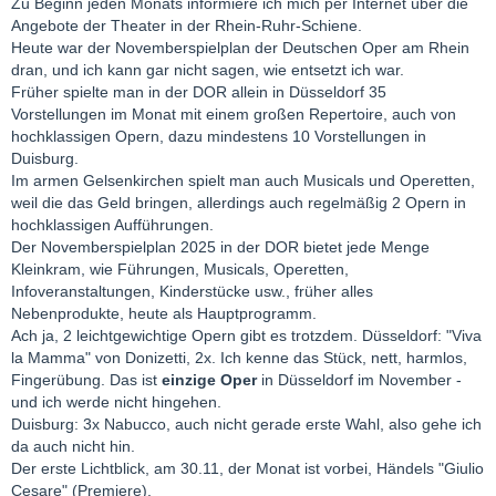
Zu Beginn jeden Monats informiere ich mich per Internet über die
Angebote der Theater in der Rhein-Ruhr-Schiene.
Heute war der Novemberspielplan der Deutschen Oper am Rhein
dran, und ich kann gar nicht sagen, wie entsetzt ich war.
Früher spielte man in der DOR allein in Düsseldorf 35
Vorstellungen im Monat mit einem großen Repertoire, auch von
hochklassigen Opern, dazu mindestens 10 Vorstellungen in
Duisburg.
Im armen Gelsenkirchen spielt man auch Musicals und Operetten,
weil die das Geld bringen, allerdings auch regelmäßig 2 Opern in
hochklassigen Aufführungen.
Der Novemberspielplan 2025 in der DOR bietet jede Menge
Kleinkram, wie Führungen, Musicals, Operetten,
Infoveranstaltungen, Kinderstücke usw., früher alles
Nebenprodukte, heute als Hauptprogramm.
Ach ja, 2 leichtgewichtige Opern gibt es trotzdem. Düsseldorf: "Viva
la Mamma" von Donizetti, 2x. Ich kenne das Stück, nett, harmlos,
Fingerübung. Das ist
einzige Oper
in Düsseldorf im November -
und ich werde nicht hingehen.
Duisburg: 3x Nabucco, auch nicht gerade erste Wahl, also gehe ich
da auch nicht hin.
Der erste Lichtblick, am 30.11, der Monat ist vorbei, Händels "Giulio
Cesare" (Premiere).