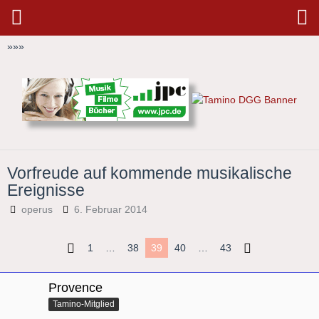
»
»
»
Vorfreude auf kommende musikalische
Ereignisse
operus
6. Februar 2014
1
…
38
39
40
…
43
Provence
Tamino-Mitglied