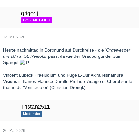
grigorij
GASTMITGLIED
14. Mai 2026
Heute
nachmittag in
Dortmund
auf Durchreise - die
'Orgelvesper'
um 18h in St. Reinoldi
passt da wie der Grauburgunder zum
Spargel
Vincent Lübeck
Praeludium und Fuge E-Dur
Akira Nishamura
Visions in flames
Maurice Durufle
Prelude, Adagio et Choral sur le
theme du 'Veni creator' (Christian Drengk)
Tristan2511
Moderator
20. Mai 2026