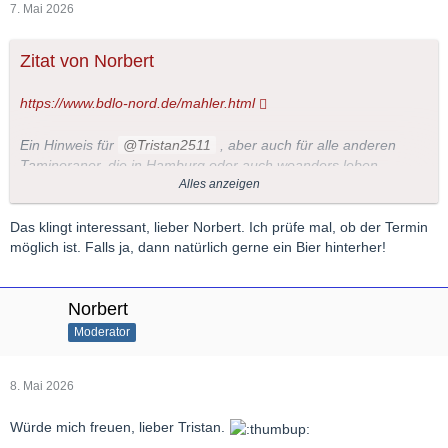
7. Mai 2026
Zitat von Norbert
https://www.bdlo-nord.de/mahler.html
Ein Hinweis für
Tristan2511
, aber auch für alle anderen
Taminoraner, die in Hamburg oder auch woanders leben.
Alles anzeigen
Ich habe mir eben eine Karte gekauft und freue mich riesig auf
das Konzert, weil ich zum einen Mahlers 3. Sinfonie sehr liebe
Das klingt interessant, lieber Norbert. Ich prüfe mal, ob der Termin
und weil zum anderen eine Schulfreundin im Chor mitsingt, wie
möglich ist. Falls ja, dann natürlich gerne ein Bier hinterher!
sie mir gestern erzählte.
Die Karten sind sehr günstig (12-28 €) erhältlich; vielleicht hat
jemand spontan Lust auch das Konzert zu besuchen und man
Norbert
könnte sich danach vielleicht auf ein Getränk treffen...
Moderator
8. Mai 2026
Würde mich freuen, lieber Tristan.