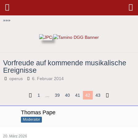
»
»
»
Vorfreude auf kommende musikalische
Ereignisse
operus
6. Februar 2014
1
…
39
40
41
42
43
Thomas Pape
Moderator
20. März 2026