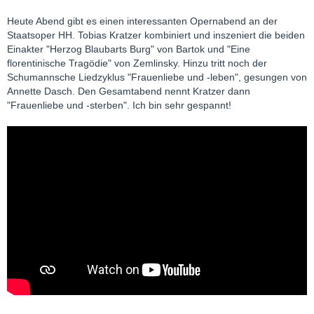
Heute Abend gibt es einen interessanten Opernabend an der
Staatsoper HH. Tobias Kratzer kombiniert und inszeniert die beiden
Einakter "Herzog Blaubarts Burg" von Bartok und "Eine
florentinische Tragödie" von Zemlinsky. Hinzu tritt noch der
Schumannsche Liedzyklus "Frauenliebe und -leben", gesungen von
Annette Dasch. Den Gesamtabend nennt Kratzer dann
"Frauenliebe und -sterben". Ich bin sehr gespannt!