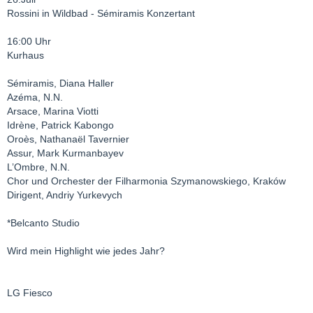
Rossini in Wildbad - Sémiramis Konzertant
16:00 Uhr
Kurhaus
Sémiramis, Diana Haller
Azéma, N.N.
Arsace, Marina Viotti
Idrène, Patrick Kabongo
Oroès, Nathanaël Tavernier
Assur, Mark Kurmanbayev
L’Ombre, N.N.
Chor und Orchester der Filharmonia Szymanowskiego, Kraków
Dirigent, Andriy Yurkevych
*Belcanto Studio
Wird mein Highlight wie jedes Jahr?
LG Fiesco