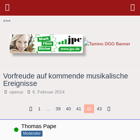
»
»
»
Vorfreude auf kommende musikalische
Ereignisse
operus
6. Februar 2014
1
…
39
40
41
42
43
Thomas Pape
Online
Moderator