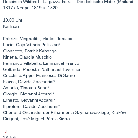
Rossini in Wildbad - La gazza ladra – Die diebische Elster (Mailand
1817 / Neapel 1819 u. 1820
19.00 Uhr
Kurhaus
Fabrizio Vingradito, Matteo Torcaso
Lucia, Gaja Vittoria Pellizzari*
Giannetto, Patrick Kabongo
Ninetta, Claudia Muschio
Fernando Villabella, Emmanuel Franco
Gottardo, Podestà, Nathanaël Tavernier
Cecchino/Pippo, Francesca Di Sauro
Isacco, Davide Zaccherini*
Antonio, Timoteo Bene*
Giorgio, Giovanni Accardi*
Ernesto, Giovanni Accardi*
Il pretore, Davide Zaccherini*
Chor und Orchester der Filharmonia Szymanowskiego, Kraków
Dirigent, José Miguel Pérez-Sierra
26.Juli