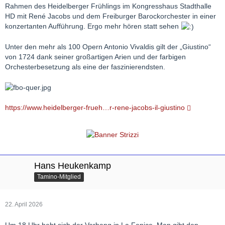
Rahmen des Heidelberger Frühlings im Kongresshaus Stadthalle
HD mit René Jacobs und dem Freiburger Barockorchester in einer
konzertanten Aufführung. Ergo mehr hören statt sehen
Unter den mehr als 100 Opern Antonio Vivaldis gilt der „Giustino“
von 1724 dank seiner großartigen Arien und der farbigen
Orchesterbesetzung als eine der faszinierendsten.
https://www.heidelberger-frueh…r-rene-jacobs-il-giustino
Hans Heukenkamp
Tamino-Mitglied
22. April 2026
Um 18 Uhr hebt sich der Vorhang in La Fenice. Man gibt den