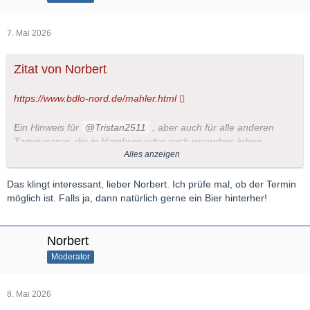
7. Mai 2026
Zitat von Norbert
https://www.bdlo-nord.de/mahler.html
Ein Hinweis für
Tristan2511
, aber auch für alle anderen
Taminoraner, die in Hamburg oder auch woanders leben.
Alles anzeigen
Ich habe mir eben eine Karte gekauft und freue mich riesig auf
das Konzert, weil ich zum einen Mahlers 3. Sinfonie sehr liebe
Das klingt interessant, lieber Norbert. Ich prüfe mal, ob der Termin
und weil zum anderen eine Schulfreundin im Chor mitsingt, wie
möglich ist. Falls ja, dann natürlich gerne ein Bier hinterher!
sie mir gestern erzählte.
Die Karten sind sehr günstig (12-28 €) erhältlich; vielleicht hat
jemand spontan Lust auch das Konzert zu besuchen und man
Norbert
könnte sich danach vielleicht auf ein Getränk treffen...
Moderator
8. Mai 2026