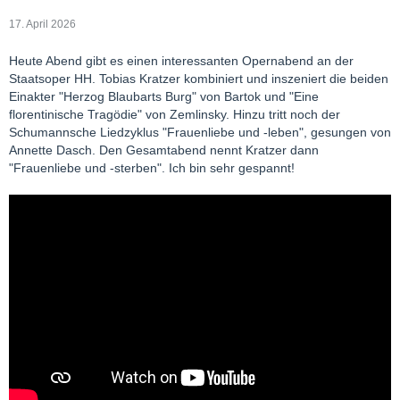
17. April 2026
Heute Abend gibt es einen interessanten Opernabend an der
Staatsoper HH. Tobias Kratzer kombiniert und inszeniert die beiden
Einakter "Herzog Blaubarts Burg" von Bartok und "Eine
florentinische Tragödie" von Zemlinsky. Hinzu tritt noch der
Schumannsche Liedzyklus "Frauenliebe und -leben", gesungen von
Annette Dasch. Den Gesamtabend nennt Kratzer dann
"Frauenliebe und -sterben". Ich bin sehr gespannt!