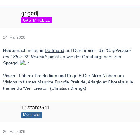
grigorij
GASTMITGLIED
14. Mai 2026
Heute
nachmittag in
Dortmund
auf Durchreise - die
'Orgelvesper'
um 18h in St. Reinoldi
passt da wie der Grauburgunder zum
Spargel
Vincent Lübeck
Praeludium und Fuge E-Dur
Akira Nishamura
Visions in flames
Maurice Durufle
Prelude, Adagio et Choral sur le
theme du 'Veni creator' (Christian Drengk)
Tristan2511
Moderator
20. Mai 2026