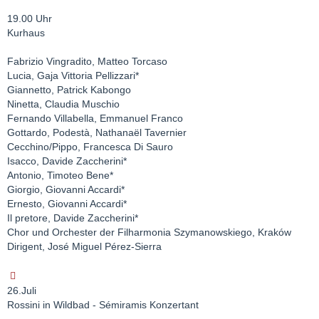
19.00 Uhr
Kurhaus
Fabrizio Vingradito, Matteo Torcaso
Lucia, Gaja Vittoria Pellizzari*
Giannetto, Patrick Kabongo
Ninetta, Claudia Muschio
Fernando Villabella, Emmanuel Franco
Gottardo, Podestà, Nathanaël Tavernier
Cecchino/Pippo, Francesca Di Sauro
Isacco, Davide Zaccherini*
Antonio, Timoteo Bene*
Giorgio, Giovanni Accardi*
Ernesto, Giovanni Accardi*
Il pretore, Davide Zaccherini*
Chor und Orchester der Filharmonia Szymanowskiego, Kraków
Dirigent, José Miguel Pérez-Sierra
26.Juli
Rossini in Wildbad - Sémiramis Konzertant