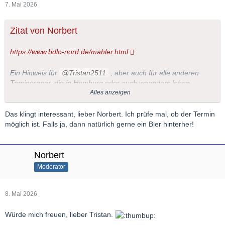
7. Mai 2026
Zitat von Norbert
https://www.bdlo-nord.de/mahler.html
Ein Hinweis für
Tristan2511
, aber auch für alle anderen
Taminoraner, die in Hamburg oder auch woanders leben.
Alles anzeigen
Ich habe mir eben eine Karte gekauft und freue mich riesig auf
das Konzert, weil ich zum einen Mahlers 3. Sinfonie sehr liebe
Das klingt interessant, lieber Norbert. Ich prüfe mal, ob der Termin
und weil zum anderen eine Schulfreundin im Chor mitsingt, wie
möglich ist. Falls ja, dann natürlich gerne ein Bier hinterher!
sie mir gestern erzählte.
Die Karten sind sehr günstig (12-28 €) erhältlich; vielleicht hat
jemand spontan Lust auch das Konzert zu besuchen und man
Norbert
könnte sich danach vielleicht auf ein Getränk treffen...
Moderator
8. Mai 2026
Würde mich freuen, lieber Tristan.