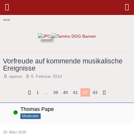
»
»
»
Vorfreude auf kommende musikalische
Ereignisse
operus
6. Februar 2014
1
…
39
40
41
42
43
Thomas Pape
Online
Moderator
20. März 2026