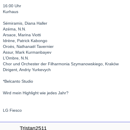
16:00 Uhr
Kurhaus
Sémiramis, Diana Haller
Azéma, N.N.
Arsace, Marina Viotti
Idrène, Patrick Kabongo
Oroès, Nathanaël Tavernier
Assur, Mark Kurmanbayev
L’Ombre, N.N.
Chor und Orchester der Filharmonia Szymanowskiego, Kraków
Dirigent, Andriy Yurkevych
*Belcanto Studio
Wird mein Highlight wie jedes Jahr?
LG Fiesco
Tristan2511