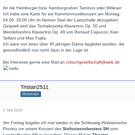
An die Hamburger bzw. hamburgnahen Taminos oder Mitleser:
Ich habe eine Karte für ein Kammermusikkonzert am Montag,
04.05. 20:00 Uhr im kleinen Saal der Laeiszhalle abzugeben.
Gespielt wird das Tschaikowsky-Klaviertrio Op. 50 und
Mendelssohns Klaviertrio Op. 49 von Renaud Capucon, Kian
Soltani und Mao Fujita.
Ich wäre von einer über 90 jährigen Dame begleitet worden, die
gesundheitlich nun nicht dazu in der Lage ist.
Bei Interesse gerne eine Mail an
crbachgesellschaft@web.de
Tristan2511
Moderator
5. Mai 2026
Am Freitag begebe ich mal wieder in die Schleswig-Holsteinische
Provinz um einem Konzert des
Sinfonieorchesters SH
vom
Landestheater SH zu lauschen. Dieses Mal im
Theater