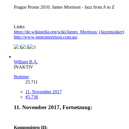
Prague Proms 2016: James Morrison - Jazz from A to Z
Links:
https://de.wikipedia.org/wiki/James_Morrison_(Jazzmusiker
)
http://www.jamesmorrison.com.au/
William B.A.
INAKTIV
Beiträge
25.711
11. November 2017
#5.736
11. November 2017, Fortsetzung:
Komponisten III: