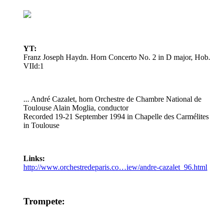
YT:
Franz Joseph Haydn. Horn Concerto No. 2 in D major, Hob.
VIId:1
... André Cazalet, horn Orchestre de Chambre National de
Toulouse Alain Moglia, conductor
Recorded 19-21 September 1994 in Chapelle des Carmélites
in Toulouse
Links:
http://www.orchestredeparis.co…iew/andre-cazalet_96.html
Trompete: