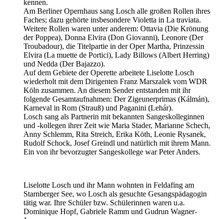
kennen.
Am Berliner Opernhaus sang Losch alle großen Rollen ihres
Faches; dazu gehörte insbesondere Violetta in La traviata.
Weitere Rollen waren unter anderem: Ottavia (Die Krönung
der Poppea), Donna Elvira (Don Giovanni), Leonore (Der
Troubadour), die Titelpartie in der Oper Martha, Prinzessin
Elvira (La muette de Portici), Lady Billows (Albert Herring)
und Nedda (Der Bajazzo).
Auf dem Gebiete der Operette arbeitete Liselotte Losch
wiederholt mit dem Dirigenten Franz Marszalek vom WDR
Köln zusammen. An diesem Sender entstanden mit ihr
folgende Gesamtaufnahmen: Der Zigeunerprimas (Kálmán),
Karneval in Rom (Strauß) und Paganini (Lehár).
Losch sang als Partnerin mit bekannten Sangeskolleginnen
und -kollegen ihrer Zeit wie Maria Stader, Marianne Schech,
Anny Schlemm, Rita Streich, Erika Köth, Leonie Rysanek,
Rudolf Schock, Josef Greindl und natürlich mit ihrem Mann.
Ein von ihr bevorzugter Sangeskollege war Peter Anders.
Liselotte Losch und ihr Mann wohnten in Feldafing am
Starnberger See, wo Losch als gesuchte Gesangspädagogin
tätig war. Ihre Schüler bzw. Schülerinnen waren u.a.
Dominique Hopf, Gabriele Ramm und Gudrun Wagner-