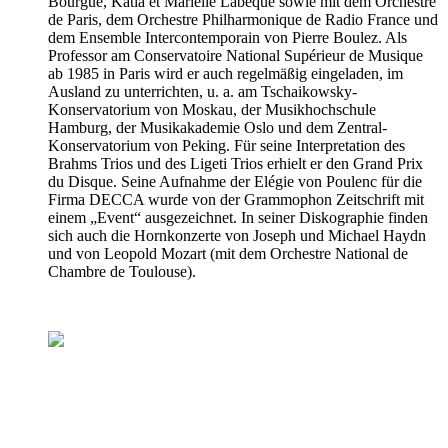
Bourgue, Katia et Marielle Labèque sowie mit dem Orchestre
de Paris, dem Orchestre Philharmonique de Radio France und
dem Ensemble Intercontemporain von Pierre Boulez. Als
Professor am Conservatoire National Supérieur de Musique
ab 1985 in Paris wird er auch regelmäßig eingeladen, im
Ausland zu unterrichten, u. a. am Tschaikowsky-
Konservatorium von Moskau, der Musikhochschule
Hamburg, der Musikakademie Oslo und dem Zentral-
Konservatorium von Peking. Für seine Interpretation des
Brahms Trios und des Ligeti Trios erhielt er den Grand Prix
du Disque. Seine Aufnahme der Elégie von Poulenc für die
Firma DECCA wurde von der Grammophon Zeitschrift mit
einem „Event“ ausgezeichnet. In seiner Diskographie finden
sich auch die Hornkonzerte von Joseph und Michael Haydn
und von Leopold Mozart (mit dem Orchestre National de
Chambre de Toulouse).