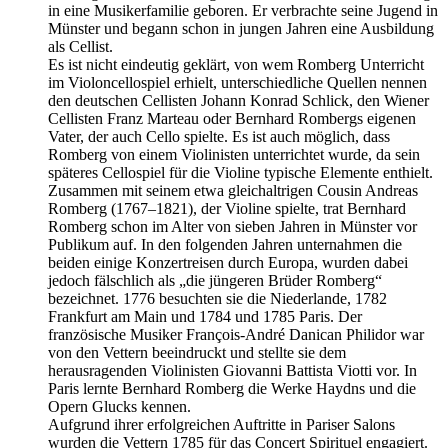
in eine Musikerfamilie geboren. Er verbrachte seine Jugend in
Münster und begann schon in jungen Jahren eine Ausbildung
als Cellist.
Es ist nicht eindeutig geklärt, von wem Romberg Unterricht
im Violoncellospiel erhielt, unterschiedliche Quellen nennen
den deutschen Cellisten Johann Konrad Schlick, den Wiener
Cellisten Franz Marteau oder Bernhard Rombergs eigenen
Vater, der auch Cello spielte. Es ist auch möglich, dass
Romberg von einem Violinisten unterrichtet wurde, da sein
späteres Cellospiel für die Violine typische Elemente enthielt.
Zusammen mit seinem etwa gleichaltrigen Cousin Andreas
Romberg (1767–1821), der Violine spielte, trat Bernhard
Romberg schon im Alter von sieben Jahren in Münster vor
Publikum auf. In den folgenden Jahren unternahmen die
beiden einige Konzertreisen durch Europa, wurden dabei
jedoch fälschlich als „die jüngeren Brüder Romberg“
bezeichnet. 1776 besuchten sie die Niederlande, 1782
Frankfurt am Main und 1784 und 1785 Paris. Der
französische Musiker François-André Danican Philidor war
von den Vettern beeindruckt und stellte sie dem
herausragenden Violinisten Giovanni Battista Viotti vor. In
Paris lernte Bernhard Romberg die Werke Haydns und die
Opern Glucks kennen.
Aufgrund ihrer erfolgreichen Auftritte in Pariser Salons
wurden die Vettern 1785 für das Concert Spirituel engagiert.