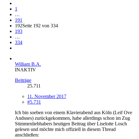
1
…
191
192
Seite 192 von 334
193
…
334
William B.A.
INAKTIV
Beiträge
25.711
11. November 2017
#5.731
Ich bin soeben von einem Klavierabend aus Köln (Leif Ove
Andsnes) zurückgekommen, habe allerdings schon im Zug
Stimmenliebhabers heutigen Beitrag über Liselotte Losch
gelesen und möchte mich offiziell in diesem Thread
anschließen: