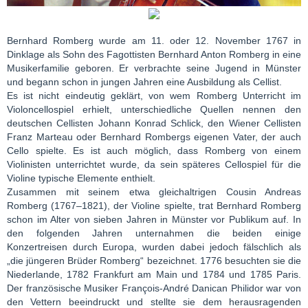
Bernhard Romberg wurde am 11. oder 12. November 1767 in
Dinklage als Sohn des Fagottisten Bernhard Anton Romberg in eine
Musikerfamilie geboren. Er verbrachte seine Jugend in Münster
und begann schon in jungen Jahren eine Ausbildung als Cellist.
Es ist nicht eindeutig geklärt, von wem Romberg Unterricht im
Violoncellospiel erhielt, unterschiedliche Quellen nennen den
deutschen Cellisten Johann Konrad Schlick, den Wiener Cellisten
Franz Marteau oder Bernhard Rombergs eigenen Vater, der auch
Cello spielte. Es ist auch möglich, dass Romberg von einem
Violinisten unterrichtet wurde, da sein späteres Cellospiel für die
Violine typische Elemente enthielt.
Zusammen mit seinem etwa gleichaltrigen Cousin Andreas
Romberg (1767–1821), der Violine spielte, trat Bernhard Romberg
schon im Alter von sieben Jahren in Münster vor Publikum auf. In
den folgenden Jahren unternahmen die beiden einige
Konzertreisen durch Europa, wurden dabei jedoch fälschlich als
„die jüngeren Brüder Romberg“ bezeichnet. 1776 besuchten sie die
Niederlande, 1782 Frankfurt am Main und 1784 und 1785 Paris.
Der französische Musiker François-André Danican Philidor war von
den Vettern beeindruckt und stellte sie dem herausragenden