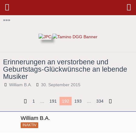
»
»
»
Erinnerungen an verstorbene und
Geburtstags-Glückwünsche an lebende
Musiker
William B.A.
30. September 2015
1
…
191
192
193
…
334
William B.A.
INAKTIV