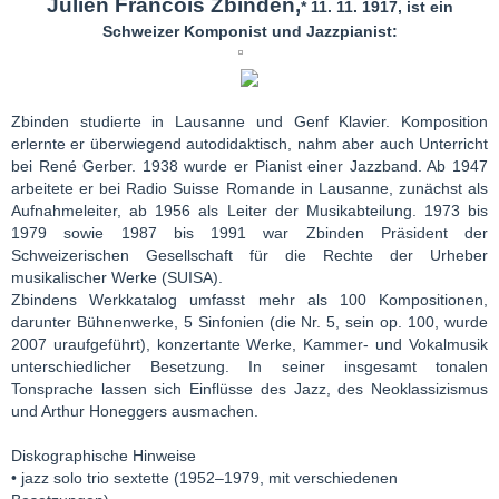
Julien Francois Zbinden,
* 11. 11. 1917, ist ein
Schweizer Komponist und Jazzpianist:
Zbinden studierte in Lausanne und Genf Klavier. Komposition
erlernte er überwiegend autodidaktisch, nahm aber auch Unterricht
bei René Gerber. 1938 wurde er Pianist einer Jazzband. Ab 1947
arbeitete er bei Radio Suisse Romande in Lausanne, zunächst als
Aufnahmeleiter, ab 1956 als Leiter der Musikabteilung. 1973 bis
1979 sowie 1987 bis 1991 war Zbinden Präsident der
Schweizerischen Gesellschaft für die Rechte der Urheber
musikalischer Werke (SUISA).
Zbindens Werkkatalog umfasst mehr als 100 Kompositionen,
darunter Bühnenwerke, 5 Sinfonien (die Nr. 5, sein op. 100, wurde
2007 uraufgeführt), konzertante Werke, Kammer- und Vokalmusik
unterschiedlicher Besetzung. In seiner insgesamt tonalen
Tonsprache lassen sich Einflüsse des Jazz, des Neoklassizismus
und Arthur Honeggers ausmachen.
Diskographische Hinweise
• jazz solo trio sextette (1952–1979, mit verschiedenen