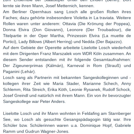
lernte sie ihren Mann, Josef Metternich, kennen.
Am Berliner Opernhaus sang Losch alle großen Rollen ihres
Faches; dazu gehörte insbesondere Violetta in La traviata. Weitere
Rollen waren unter anderem: Ottavia (Die Krönung der Poppea),
Donna Elvira (Don Giovanni), Leonore (Der Troubadour), die
Titelpartie in der Oper Martha, Prinzessin Elvira (La muette de
Portici), Lady Billows (Albert Herring) und Nedda (Der Bajazzo).
Auf dem Gebiete der Operette arbeitete Liselotte Losch wiederholt
mit dem Dirigenten Franz Marszalek vom WDR Köln zusammen. An
diesem Sender entstanden mit ihr folgende Gesamtaufnahmen:
Der Zigeunerprimas (Kálmán), Karneval in Rom (Strauß) und
Paganini (Lehár).
Losch sang als Partnerin mit bekannten Sangeskolleginnen und -
kollegen ihrer Zeit wie Maria Stader, Marianne Schech, Anny
Schlemm, Rita Streich, Erika Köth, Leonie Rysanek, Rudolf Schock,
Josef Greindl und natürlich mit ihrem Mann. Ein von ihr bevorzugter
Sangeskollege war Peter Anders.
Liselotte Losch und ihr Mann wohnten in Feldafing am Starnberger
See, wo Losch als gesuchte Gesangspädagogin tätig war. Ihre
Schüler bzw. Schülerinnen waren u.a. Dominique Hopf, Gabriele
Ramm und Gudrun Wagner-Jones.