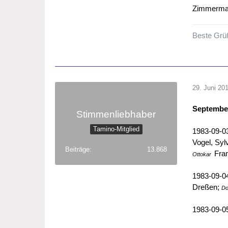
Zimmerm
Beste Grü
29. Juni 20
Septembe
Stimmenliebhaber
Tamino-Mitglied
1983-09-
Vogel, Syl
Beiträge
13.868
Fran
Ottokar
1983-09-
Dreßen;
Do
1983-09-05