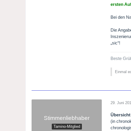
ersten Au
Bei den Na
Die Angabe
Inszenieru
„sic“!
Beste Grü
Einmal ed
29. Juni 20
Übersicht
Stimmenliebhaber
(in chrono
Tamino-Mitglied
chronologi