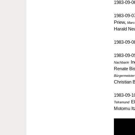
1983-09-06
1983-09-
Priew,
Marce
Harald Ne
1983-09-08
1983-09-
In
Nachbarin
Renate Bi
Bürgermeister
Christian 
1983-09-
Ek
Telramund
Motomu Itz