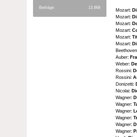
Beiträge
13.868
Mozart:
Di
Mozart:
Di
Mozart:
D
Mozart:
Co
Mozart:
Ti
Mozart:
Di
Beethove
Auber:
Fra
Weber:
De
Rossini:
D
Rossini:
A
Donizetti:
Nicolai:
Di
Wagner:
D
Wagner:
T
Wagner:
L
Wagner:
T
Wagner:
D
Wagner:
P