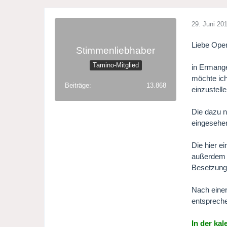
29. Juni 20
Liebe Oper
Stimmenliebhaber
Tamino-Mitglied
in Ermange
möchte ich
Beiträge
13.868
einzustelle
Die dazu n
eingesehe
Die hier e
außerdem e
Besetzungs
Nach einer
entspreche
In der ka