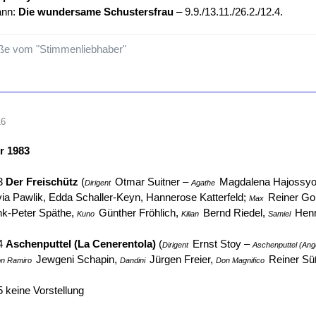
ann:
Die wundersame Schustersfrau
– 9.9./13.11./26.2./12.4.
ße vom "Stimmenliebhaber"
16
r 1983
03
Der Freischütz
(
Otmar Suitner –
Magdalena Hajossy
Dirigent
Agathe
via Pawlik, Edda Schaller-Keyn, Hannerose Katterfeld;
Reiner Go
Max
k-Peter Späthe,
Günther Fröhlich,
Bernd Riedel,
Henn
Kuno
Kilian
Samiel
04
Aschenputtel (La Cenerentola)
(
Ernst Stoy –
Dirigent
Aschenputtel (Ang
Jewgeni Schapin,
Jürgen Freier,
Reiner Sü
n Ramiro
Dandini
Don Magnifico
 keine Vorstellung