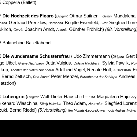
 Coppelia (Ballett)
07
Die Hochzeit des Figaro
(
Otmar Suitner –
Magdalena 
Dirigent
Gräfin
Gertraud Prenzlow,
Brigitte Eisenfeld;
Siegfried Lor
llina
Barbarina
Graf
ukirch,
Joachim Arndt,
Günther Fröhlich)
(98. Vorstellung
Curzio
Antonio
 Balanchine-Ballettabend
09
Die wundersame Schustersfrau
/ Udo Zimmermann (
Gert 
Dirigent
ge Uibel,
Jutta Vulpius,
Sylvia Pawlik,
Grüne Nachbarin
Violette Nachbarin
Rot
skup,
Adelheid Vogel, Renate Hoff,
Ed
Töchter der Roten Nachbarin
Küstersfrau
Bernd Zettisch,
Peter Menzel,
Andreas 
Don Amsel
Bursche mit der Schärpe
Batzdorf)
10
Lohengrin
(
Wolf-Dieter Hauschild –
Magdalena Hajossy
Dirigent
Elsa
kehard Wlaschiha,
Theo Adam,
Siegfried Loren
König Heinrich
Heerrufer
uki, Bernd Riedel)
(5.Vorstellung)
(Im Monats-Leporello war noch Andras Molnar 