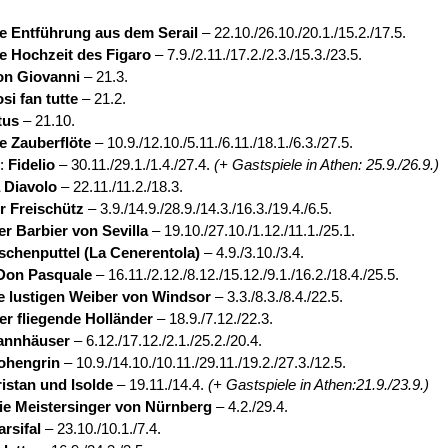
e Entführung aus dem Serail
– 22.10./26.10./20.1./15.2./17.5.
e Hochzeit des Figaro
– 7.9./2.11./17.2./2.3./15.3./23.5.
on Giovanni
– 21.3.
si fan tutte
– 21.2.
tus
– 21.10.
e Zauberflöte
– 10.9./12.10./5.11./6.11./18.1./6.3./27.5.
n:
Fidelio
– 30.11./29.1./1.4./27.4.
(+ Gastspiele in Athen: 25.9./26.9.)
 Diavolo
– 22.11./11.2./18.3.
r Freischütz
– 3.9./14.9./28.9./14.3./16.3./19.4./6.5.
er Barbier von Sevilla
– 19.10./27.10./1.12./11.1./25.1.
schenputtel (La Cenerentola)
– 4.9./3.10./3.4.
Don Pasquale
– 16.11./2.12./8.12./15.12./9.1./16.2./18.4./25.5.
e lustigen Weiber von Windsor
– 3.3./8.3./8.4./22.5.
er fliegende Holländer
– 18.9./7.12./22.3.
annhäuser
– 6.12./17.12./2.1./25.2./20.4.
ohengrin
– 10.9./14.10./10.11./29.11./19.2./27.3./12.5.
ristan und Isolde
– 19.11./14.4.
(+ Gastspiele in Athen:21.9./23.9.)
ie Meistersinger von Nürnberg
– 4.2./29.4.
arsifal
– 23.10./10.1./7.4.