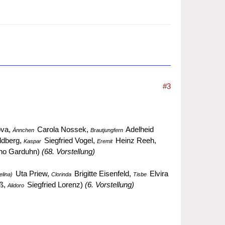
#3
ova,
Carola Nossek,
Adelheid
Ännchen
Brautjungfern
ldberg,
Siegfried Vogel,
Heinz Reeh,
Kaspar
Eremit
o Garduhn)
(68. Vorstellung)
Uta Priew,
Brigitte Eisenfeld,
Elvira
elina)
Clorinda
Tisbe
ß,
Siegfried Lorenz)
(6. Vorstellung)
Alidoro