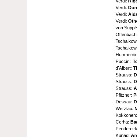
Verdi:
Rigo
Verdi:
Don
Verdi:
Aid
Verdi:
Oth
von Supp
Offenbach
Tschaikow
Tschaikow
Humperdi
Puccini:
T
d'Albert:
T
Strauss:
D
Strauss:
D
Strauss:
A
Pfitzner:
P
Dessau:
D
Werzlau:
M
Kokkonen
Cerha:
Ba
Pendereck
Kunad:
Am