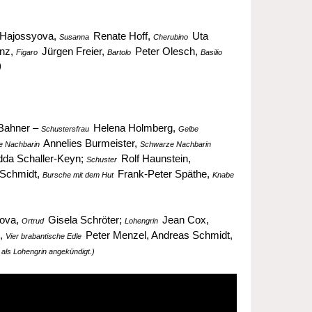
Hajossyova,
Renate Hoff,
Uta
Susanna
Cherubino
enz,
Jürgen Freier,
Peter Olesch,
Figaro
Bartolo
Basilio
)
Bahner –
Helena Holmberg,
Schustersfrau
Gelbe
Annelies Burmeister,
e Nachbarin
Schwarze Nachbarin
da Schaller-Keyn;
Rolf Haunstein,
Schuster
Schmidt,
Frank-Peter Späthe,
Bursche mit dem Hut
Knabe
ova,
Gisela Schröter;
Jean Cox,
Ortrud
Lohengrin
z,
Peter Menzel, Andreas Schmidt,
Vier brabantische Edle
als Lohengrin angekündigt.)