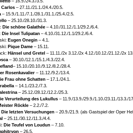
letto
– 16.9./24.3./3.5.
 Carlos
– 27.11./21.1./24.4./20.5.
a
– 15.9./1.11./7.1./28.1./31.1./25.4./2.5.
ello
– 25.10./28.10./31.3.
é:
Die schöne Galathée
– 4.10./31.12./1.1/29.2./6.4.
:
Die Insel Tulipatan
– 4.10./31.12./1.1/29.2./6.4.
ski:
Eugen Onegin
– 4.1.
ski:
Pique Dame
– 15.11.
nck:
Hänsel und Gretel
– 11.11./2x 3.12./2x 4.12./10.12./21.12./2x 13
osca
– 30.10./12.1./15.1./4.3./22.4.
iefland
– 15.10./20.10./9.12./8.2./28.4.
er Rosenkavalier
– 11.12./9.2./13.4.
ie Frau ohne Schatten
– 17.1./24.1.
rabella
– 14.1./23.2./7.3.
alestrina
– 25.12./28.12./12.2./25.3.
ie Verurteilung des Lukullus
– 11.9./13.9./29.9./1.10./23.11./13.3./17
eister Röckle
– 2.2./7.2.
:
Die letzten Versuchungen
– 20.9./21.9. (als Gastspiel der Oper Hel
al
– 25.11./30.12./11.3./4.4.
i:
Die Teufel von Loudun
– 7.10.
phitryon
– 26.5.