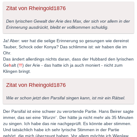
Zitat von Rheingold1876
Den lyrischen Gewalt der Arie des Max, der sich vor allem in der
Erinnerung ausdrückt, bleibt er vollkommen schuldig.
Ja! Aber: wer hat die selige Erinnerung so gesungen wie dereinst
Tauber, Schock oder Konya? Das schlimme ist: wir haben die im
Ohr.
Das ändert allerdings nichts daran, dass der Hubbard den lyrischen
Ge
h
alt (
!!!
) der Arie - das hatte ich ja auch moniert - nicht zum
Klingen bringt.
Zitat von Rheingold1876
Wie er schon jetzt den Parsifal singen kann, ist mir ein Rätsel.
Der Parsifal ist eine schwer zu verortende Partie. Hans Beirer sagte
immer, das sei eine
'Wurzn'
. Der hätte ja nicht mehr als 35 Minuten
zu singen. Ich habe das nie nachgeprüft. Es könnte aber stimmen.
Und tatsächlich habe ich sehr lyrische Stimmen in der Partie
gehört, die mich überzeugt haben. Vor allem möchte ich Wieslaw