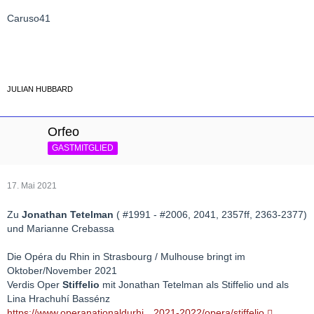
Caruso41
JULIAN HUBBARD
Orfeo
GASTMITGLIED
17. Mai 2021
Zu
Jonathan Tetelman
( #1991 - #2006, 2041, 2357ff, 2363-2377)
und Marianne Crebassa
Die Opéra du Rhin in Strasbourg / Mulhouse bringt im
Oktober/November 2021
Verdis Oper
Stiffelio
mit Jonathan Tetelman als Stiffelio und als
Lina Hrachuhí Bassénz
https://www.operanationaldurhi…2021-2022/opera/stiffelio