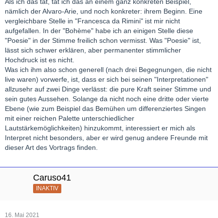
Als ich das tat, tat ich das an einem ganz konkreten Beispiel,
nämlich der Alvaro-Arie, und noch konkreter: ihrem Beginn. Eine
vergleichbare Stelle in "Francesca da Rimini" ist mir nicht
aufgefallen. In der "Bohème" habe ich an einigen Stelle diese
"Poesie" in der Stimme freilich schon vermisst. Was "Poesie" ist,
lässt sich schwer erklären, aber permanenter stimmlicher
Hochdruck ist es nicht.
Was ich ihm also schon generell (nach drei Begegnungen, die nicht
live waren) vorwerfe, ist, dass er sich bei seinen "Interpretationen"
allzusehr auf zwei Dinge verlässt: die pure Kraft seiner Stimme und
sein gutes Aussehen. Solange da nicht noch eine dritte oder vierte
Ebene (wie zum Beispiel das Bemühen um differenziertes Singen
mit einer reichen Palette unterschiedlicher
Lautstärkemöglichkeiten) hinzukommt, interessiert er mich als
Interpret nicht besonders, aber er wird genug andere Freunde mit
dieser Art des Vortrags finden.
Caruso41
INAKTIV
16. Mai 2021