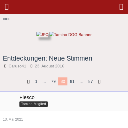
»
»
»
Entdeckungen: Neue Stimmen
Caruso41
23. August 2016
1
…
79
80
81
…
87
Fiesco
Tamino-Mitglied
13. Mai 2021