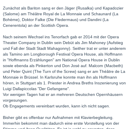
Zunächst als Bariton sang er den Jäger (Rusalka) und Kapadozier
(Salome) am Théâtre Royal de La Monnaie und Schaunard (La
Bohème), Doktor Falke (Die Fledermaus) und Dandini (La
Cenerentola) an der Scottish Opera.
Nach seinem Wechsel ins Tenorfach gab er 2014 mit der Opera
Theater Company in Dublin sein Debüt als Jim Mahoney (Aufstieg
und Fall der Stadt Stadt Mahagonny). Seither trat er unter anderem
als Tamino am Longborough Festival Opera House, als Hoffmann
in "Hoffmanns Erzählungen" am National Opera House in Dublin
sowie ebenda als Pinkerton und Don José auf. Malcom (Macbeth)
und Peter Quint (The Turn of the Screw) sang er am Théâtre de La
Monnaie in Brüssel. In Karlsruhe konnte man ihn als Hoffmann
hören, in Stuttgart als 1. Priester in Andrea Breths Inszenierung von
Luigi Dallapiccolas "Der Gefangene".
Vor wenigen Tagen hat er an mehreren Deutschen Opernhäusern
vorgesungen.
Ob Engagements vereinbart wurden, kann ich nicht sagen.
Bisher gibt es offenbar nur Aufnahmen mit Klavierbegleitung.
Immerhin bekommt man dadurch eine erste Vorstellung von der
Stimme und ihren Qualitäten. Es ist ja wohl zu erwarten, dass