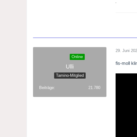
29. Juni 20
Online
fis-moll k
Ulli
Tamino-Mitglied
Beiträge
21.780