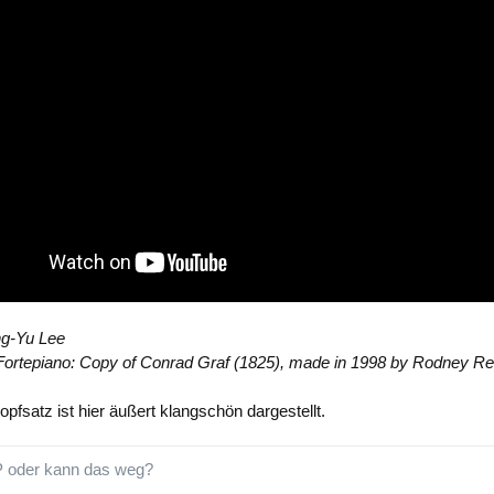
g-Yu Lee
 Fortepiano: Copy of Conrad Graf (1825), made in 1998 by Rodney Reg
opfsatz ist hier äußert klangschön dargestellt.
P oder kann das weg?