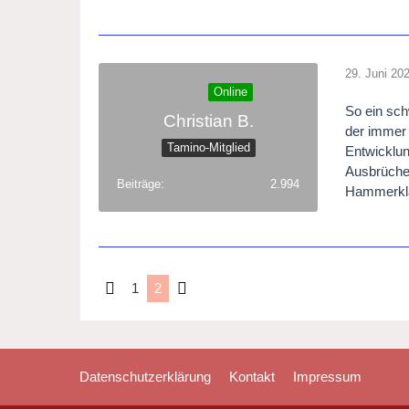
29. Juni 20
Online
So ein sch
Christian B.
der immer 
Tamino-Mitglied
Entwicklun
Ausbrüche
Beiträge
2.994
Hammerklav
1
2
Datenschutzerklärung
Kontakt
Impressum