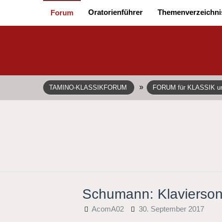
Oratorienführer
Themenverzeichni
Forum
»
TAMINO-KLASSIKFORUM
FORUM für KLASSIK 
Schumann: Klaviersona
AcomA02
30. September 2017