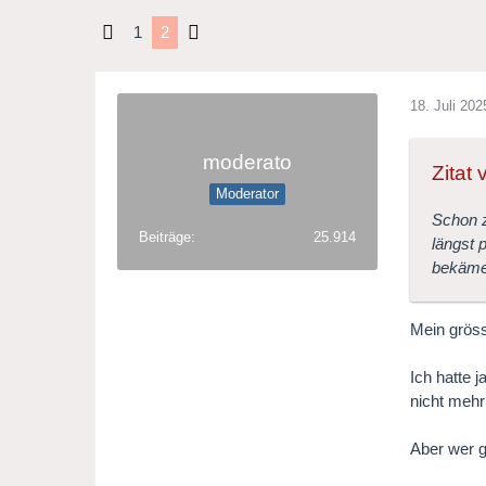
1
2
18. Juli 202
moderato
Zitat
Moderator
Schon z
Beiträge
25.914
längst 
bekäme 
Mein gröss
Ich hatte 
nicht mehr 
Aber wer 