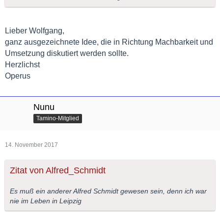
Möglichkeit, andere Taminos zu erkennen, hätte es auch einen
Werbezweck.
Lieber Wolfgang,
Ist die Zeit vielleicht jetzt reif dafür?
ganz ausgezeichnete Idee, die in Richtung Machbarkeit und
Umsetzung diskutiert werden sollte.
Gruß
Herzlichst
WoKa
Operus
Nunu
Tamino-Mitglied
14. November 2017
Zitat von Alfred_Schmidt
Es muß ein anderer Alfred Schmidt gewesen sein, denn ich war
nie im Leben in Leipzig