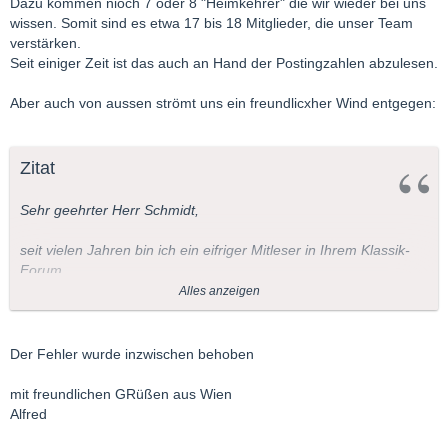
Dazu kommen nioch 7 oder 8 "Heimkehrer" die wir wieder bei uns
wissen. Somit sind es etwa 17 bis 18 Mitglieder, die unser Team
verstärken.
Seit einiger Zeit ist das auch an Hand der Postingzahlen abzulesen.
Aber auch von aussen strömt uns ein freundlicxher Wind entgegen:
Zitat
Sehr geehrter Herr Schmidt,
seit vielen Jahren bin ich ein eifriger Mitleser in Ihrem Klassik-
Forum.
Alles anzeigen
Heute möchte ich Sie auf einen Systemfehler aufmerksam
machen. Ich möchte mich seit einigen Tagen näher über
Mendelssohns 4. Sinfonie "Italienische" informieren, aber wenn
Der Fehler wurde inzwischen behoben
ich bei "Komponisten und ihre Werke" das Werk anklicke, so
erscheint in schöner Regelmäßigkeit ein Thread über Kryzystof
mit freundlichen GRüßen aus Wien
Penderecki. Da liegt wohl ein offensichtlicher Fehler vor, der
Alfred
wahrscheinlich von Ihnen leicht zu korrigieren ist.