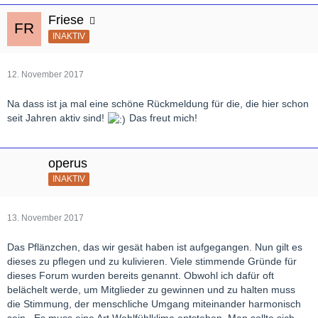
Bei der Gelegenheit möchte ich Ihnen sagen, daß ich als
Friese
jahrzehntelanger Klassikliebhaber ihr Forum außerordentlich
INAKTIV
schätze und unzählige Anregungen daraus entnehmen konnte.
Deshalb möchte ich mich an dieser Stelle einmal sehr herzlich
für dieses außerordentlich lebendige Forum bedanken, das für
12. November 2017
mich eine stetige Quelle unzähliger Denkanstöße ist. Keine
vergleichbare Plattform bietet auch nur annähernd eine solche
Na dass ist ja mal eine schöne Rückmeldung für die, die hier schon
Themenvielfalt. Deshalb vergeht kaum ein Tag, daß ich nicht bei
seit Jahren aktiv sind!
Das freut mich!
Ihnen reinschaue.
Schöne Grüße nach Wien
operus
INAKTIV
13. November 2017
Das Pflänzchen, das wir gesät haben ist aufgegangen. Nun gilt es
dieses zu pflegen und zu kulivieren. Viele stimmende Gründe für
dieses Forum wurden bereits genannt. Obwohl ich dafür oft
belächelt werde, um Mitglieder zu gewinnen und zu halten muss
die Stimmung, der menschliche Umgang miteinander harmonisch
sein.. Es muss eine Art Wohlfühlklima entstehen. Man sollte sich