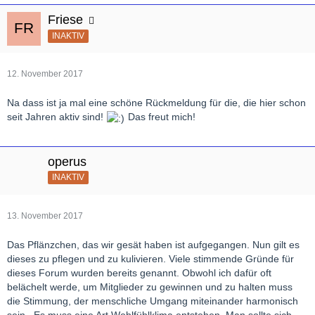
Bei der Gelegenheit möchte ich Ihnen sagen, daß ich als
Friese
jahrzehntelanger Klassikliebhaber ihr Forum außerordentlich
INAKTIV
schätze und unzählige Anregungen daraus entnehmen konnte.
Deshalb möchte ich mich an dieser Stelle einmal sehr herzlich
für dieses außerordentlich lebendige Forum bedanken, das für
12. November 2017
mich eine stetige Quelle unzähliger Denkanstöße ist. Keine
vergleichbare Plattform bietet auch nur annähernd eine solche
Na dass ist ja mal eine schöne Rückmeldung für die, die hier schon
Themenvielfalt. Deshalb vergeht kaum ein Tag, daß ich nicht bei
seit Jahren aktiv sind!
Das freut mich!
Ihnen reinschaue.
Schöne Grüße nach Wien
operus
INAKTIV
13. November 2017
Das Pflänzchen, das wir gesät haben ist aufgegangen. Nun gilt es
dieses zu pflegen und zu kulivieren. Viele stimmende Gründe für
dieses Forum wurden bereits genannt. Obwohl ich dafür oft
belächelt werde, um Mitglieder zu gewinnen und zu halten muss
die Stimmung, der menschliche Umgang miteinander harmonisch
sein.. Es muss eine Art Wohlfühlklima entstehen. Man sollte sich