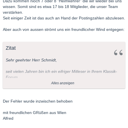
Dazu kommen nioch 7 oder 8 "Heimkehrer" die wir wieder bei uns
wissen. Somit sind es etwa 17 bis 18 Mitglieder, die unser Team
verstärken.
Seit einiger Zeit ist das auch an Hand der Postingzahlen abzulesen.
Aber auch von aussen strömt uns ein freundlicxher Wind entgegen:
Zitat
Sehr geehrter Herr Schmidt,
seit vielen Jahren bin ich ein eifriger Mitleser in Ihrem Klassik-
Forum.
Alles anzeigen
Heute möchte ich Sie auf einen Systemfehler aufmerksam
machen. Ich möchte mich seit einigen Tagen näher über
Mendelssohns 4. Sinfonie "Italienische" informieren, aber wenn
Der Fehler wurde inzwischen behoben
ich bei "Komponisten und ihre Werke" das Werk anklicke, so
erscheint in schöner Regelmäßigkeit ein Thread über Kryzystof
mit freundlichen GRüßen aus Wien
Penderecki. Da liegt wohl ein offensichtlicher Fehler vor, der
Alfred
wahrscheinlich von Ihnen leicht zu korrigieren ist.