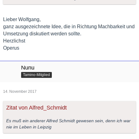
Möglichkeit, andere Taminos zu erkennen, hätte es auch einen
Werbezweck.
Lieber Wolfgang,
Ist die Zeit vielleicht jetzt reif dafür?
ganz ausgezeichnete Idee, die in Richtung Machbarkeit und
Umsetzung diskutiert werden sollte.
Gruß
Herzlichst
WoKa
Operus
Nunu
Tamino-Mitglied
14. November 2017
Zitat von Alfred_Schmidt
Es muß ein anderer Alfred Schmidt gewesen sein, denn ich war
nie im Leben in Leipzig