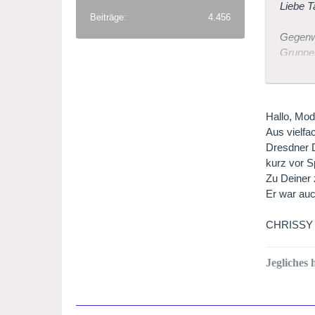
Liebe T
Beiträge
4.456
Gegenwä
Gruppen
bei uns
Gibt es
Hallo, Mod
Kennt 
Aus vielf
Gibt e
Dresdner 
kurz vor S
Zu Deiner 
Er war auc
CHRISSY
Jegliches h