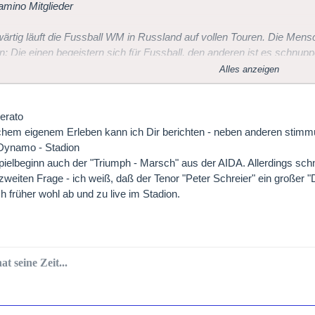
amino Mitglieder
rtig läuft die Fussball WM in Russland auf vollen Touren. Die Mensc
: Die einen begeistern sich für Fussball, den anderen ist es schnuppe
 Mitgliedern so sein. Im Forum habe ich keinen Thread zu diesem T
Alles anzeigen
 Verbindungen zwischen Fussball und klassischer Musik?
erato
ihr klassische Musikstücke, die einen Bezug zum Fußball besitz
achem eigenem Erleben kann ich Dir berichten - neben anderen stim
s Komponisten und Musiker, die bekennende Fussball-Fans sind
Dynamo - Stadion
pielbeginn auch der "Triumph - Marsch" aus der AIDA. Allerdings schne
zweiten Frage - ich weiß, daß der Tenor "Peter Schreier" ein großer "
h früher wohl ab und zu live im Stadion.
at seine Zeit...