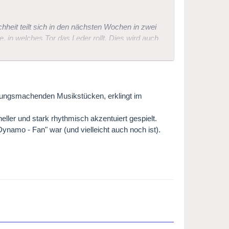
hheit teilt sich in den nächsten Wochen in zwei
, in welches Tor das Leder rollt. Dies wird auch
hema gefunden.
en?
mungsmachenden Musikstücken, erklingt im
 oder waren?
ller und stark rhythmisch akzentuiert gespielt.
Dynamo - Fan" war (und vielleicht auch noch ist).