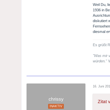
Weil Du, li
1936 in Be
Ausrichtun
diskutiert
Fernsehen 
diesmal e
Es grüßt R
"Was mir v
würden."
W
16. Juni 20
chrissy
Zitat
INAKTIV