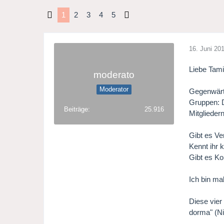
1
2
3
4
5
16. Juni 20
Liebe Tami
moderato
Moderator
Gegenwärti
Gruppen: D
Beiträge
25.916
Mitglieder
Gibt es Ve
Kennt ihr 
Gibt es K
Ich bin m
Diese vier
dorma" (Ni