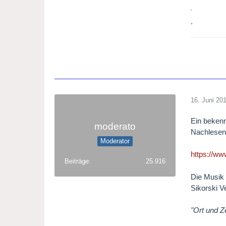
.
16. Juni 20
Ein bekenn
moderato
Nachlesen 
Moderator
https://w
Beiträge
25.916
Die Musik 
Sikorski V
"Ort und Z