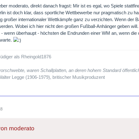
eber moderato, direkt danach fragst: Mir ist es egal, wo Spiele stattfi
rlin ist doch klar, dass sportliche Wettbewerbe nur pragmatisch zu ha
g großer internationaler Wettkämpfe ganz zu verzichten. Wenn der Ball
 werden. Wobei ich hier nicht den großen Fußball-Anhänger geben will
- wenn überhaupt - höchsten die Endrunden einer WM an, wenn die 
rwarte.
üdiger als Rheingold1876
orschwebte, waren Schallplatten, an deren hohem Standard öffentli
alter Legge (1906-1979), britischer Musikproduzent
18
 von moderato