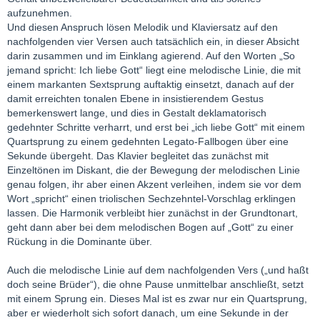
aufzunehmen.
Und diesen Anspruch lösen Melodik und Klaviersatz auf den
nachfolgenden vier Versen auch tatsächlich ein, in dieser Absicht
darin zusammen und im Einklang agierend. Auf den Worten „So
jemand spricht: Ich liebe Gott“ liegt eine melodische Linie, die mit
einem markanten Sextsprung auftaktig einsetzt, danach auf der
damit erreichten tonalen Ebene in insistierendem Gestus
bemerkenswert lange, und dies in Gestalt deklamatorisch
gedehnter Schritte verharrt, und erst bei „ich liebe Gott“ mit einem
Quartsprung zu einem gedehnten Legato-Fallbogen über eine
Sekunde übergeht. Das Klavier begleitet das zunächst mit
Einzeltönen im Diskant, die der Bewegung der melodischen Linie
genau folgen, ihr aber einen Akzent verleihen, indem sie vor dem
Wort „spricht“ einen triolischen Sechzehntel-Vorschlag erklingen
lassen. Die Harmonik verbleibt hier zunächst in der Grundtonart,
geht dann aber bei dem melodischen Bogen auf „Gott“ zu einer
Rückung in die Dominante über.
Auch die melodische Linie auf dem nachfolgenden Vers („und haßt
doch seine Brüder“), die ohne Pause unmittelbar anschließt, setzt
mit einem Sprung ein. Dieses Mal ist es zwar nur ein Quartsprung,
aber er wiederholt sich sofort danach, um eine Sekunde in der