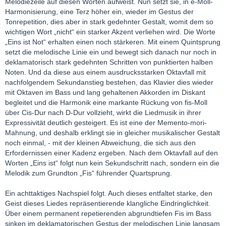
Melodiezeile auf diesen Worten aufweist. Nun setzt sie, in e-Moll-
Harmonisierung, eine Terz höher ein, wieder im Gestus der
Tonrepetition, dies aber in stark gedehnter Gestalt, womit dem so
wichtigen Wort „nicht“ ein starker Akzent verliehen wird. Die Worte
„Eins ist Not“ erhalten einen noch stärkeren. Mit einem Quintsprung
setzt die melodische Linie ein und bewegt sich danach nur noch in
deklamatorisch stark gedehnten Schritten von punktierten halben
Noten. Und da diese aus einem ausdrucksstarken Oktavfall mit
nachfolgendem Sekundanstieg bestehen, das Klavier dies wieder
mit Oktaven im Bass und lang gehaltenen Akkorden im Diskant
begleitet und die Harmonik eine markante Rückung von fis-Moll
über Cis-Dur nach D-Dur vollzieht, wirkt die Liedmusik in ihrer
Expressivität deutlich gesteigert. Es ist eine der Memento-mori-
Mahnung, und deshalb erklingt sie in gleicher musikalischer Gestalt
noch einmal, - mit der kleinen Abweichung, die sich aus den
Erfordernissen einer Kadenz ergeben. Nach dem Oktavfall auf den
Worten „Eins ist“ folgt nun kein Sekundschritt nach, sondern ein die
Melodik zum Grundton „Fis“ führender Quartsprung.
Ein achttaktiges Nachspiel folgt. Auch dieses entfaltet starke, den
Geist dieses Liedes repräsentierende klangliche Eindringlichkeit.
Über einem permanent repetierenden abgrundtiefen Fis im Bass
sinken im deklamatorischen Gestus der melodischen Linie langsam