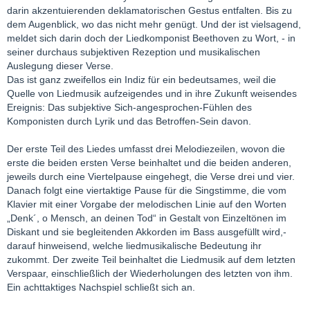
darin akzentuierenden deklamatorischen Gestus entfalten. Bis zu
dem Augenblick, wo das nicht mehr genügt. Und der ist vielsagend,
meldet sich darin doch der Liedkomponist Beethoven zu Wort, - in
seiner durchaus subjektiven Rezeption und musikalischen
Auslegung dieser Verse.
Das ist ganz zweifellos ein Indiz für ein bedeutsames, weil die
Quelle von Liedmusik aufzeigendes und in ihre Zukunft weisendes
Ereignis: Das subjektive Sich-angesprochen-Fühlen des
Komponisten durch Lyrik und das Betroffen-Sein davon.
Der erste Teil des Liedes umfasst drei Melodiezeilen, wovon die
erste die beiden ersten Verse beinhaltet und die beiden anderen,
jeweils durch eine Viertelpause eingehegt, die Verse drei und vier.
Danach folgt eine viertaktige Pause für die Singstimme, die vom
Klavier mit einer Vorgabe der melodischen Linie auf den Worten
„Denk´, o Mensch, an deinen Tod“ in Gestalt von Einzeltönen im
Diskant und sie begleitenden Akkorden im Bass ausgefüllt wird,-
darauf hinweisend, welche liedmusikalische Bedeutung ihr
zukommt. Der zweite Teil beinhaltet die Liedmusik auf dem letzten
Verspaar, einschließlich der Wiederholungen des letzten von ihm.
Ein achttaktiges Nachspiel schließt sich an.