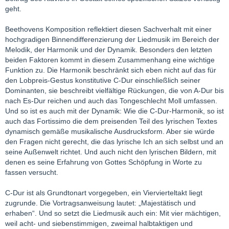
geht.
Beethovens Komposition reflektiert diesen Sachverhalt mit einer
hochgradigen Binnendifferenzierung der Liedmusik im Bereich der
Melodik, der Harmonik und der Dynamik. Besonders den letzten
beiden Faktoren kommt in diesem Zusammenhang eine wichtige
Funktion zu. Die Harmonik beschränkt sich eben nicht auf das für
den Lobpreis-Gestus konstitutive C-Dur einschließlich seiner
Dominanten, sie beschreibt vielfältige Rückungen, die von A-Dur bis
nach Es-Dur reichen und auch das Tongeschlecht Moll umfassen.
Und so ist es auch mit der Dynamik: Wie die C-Dur-Harmonik, so ist
auch das Fortissimo die dem preisenden Teil des lyrischen Textes
dynamisch gemäße musikalische Ausdrucksform. Aber sie würde
den Fragen nicht gerecht, die das lyrische Ich an sich selbst und an
seine Außenwelt richtet. Und auch nicht den lyrischen Bildern, mit
denen es seine Erfahrung von Gottes Schöpfung in Worte zu
fassen versucht.
C-Dur ist als Grundtonart vorgegeben, ein Viervierteltakt liegt
zugrunde. Die Vortragsanweisung lautet: „Majestätisch und
erhaben“. Und so setzt die Liedmusik auch ein: Mit vier mächtigen,
weil acht- und siebenstimmigen, zweimal halbtaktigen und