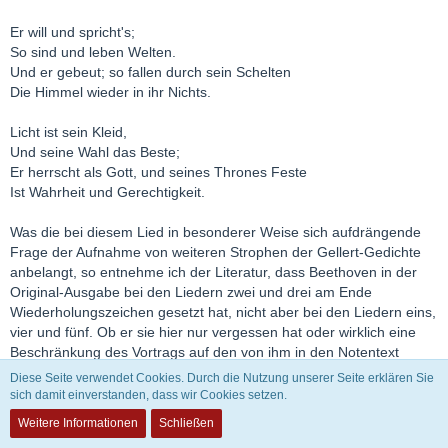
Er will und spricht's;
So sind und leben Welten.
Und er gebeut; so fallen durch sein Schelten
Die Himmel wieder in ihr Nichts.
Licht ist sein Kleid,
Und seine Wahl das Beste;
Er herrscht als Gott, und seines Thrones Feste
Ist Wahrheit und Gerechtigkeit.
Was die bei diesem Lied in besonderer Weise sich aufdrängende
Frage der Aufnahme von weiteren Strophen der Gellert-Gedichte
anbelangt, so entnehme ich der Literatur, dass Beethoven in der
Original-Ausgabe bei den Liedern zwei und drei am Ende
Wiederholungszeichen gesetzt hat, nicht aber bei den Liedern eins,
vier und fünf. Ob er sie hier nur vergessen hat oder wirklich eine
Beschränkung des Vortrags auf den von ihm in den Notentext
aufgenommenen lyrischen Text wollte, lässt sich nicht klären.
Diese Seite verwendet Cookies. Durch die Nutzung unserer Seite erklären Sie
Seine Liedmusik hat hier freilich, ganz gewiss aus der Kenntnis
sich damit einverstanden, dass wir Cookies setzen.
aller Strophen hervorgehend, den lyrisch-sprachlichen Geist von
Weitere Informationen
Schließen
Gellerts Gedicht auf den Punkt getroffen. Die lyrischen Bilder