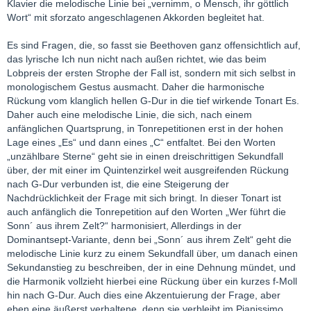
Klavier die melodische Linie bei „vernimm, o Mensch, ihr göttlich
Wort“ mit sforzato angeschlagenen Akkorden begleitet hat.
Es sind Fragen, die, so fasst sie Beethoven ganz offensichtlich auf,
das lyrische Ich nun nicht nach außen richtet, wie das beim
Lobpreis der ersten Strophe der Fall ist, sondern mit sich selbst in
monologischem Gestus ausmacht. Daher die harmonische
Rückung vom klanglich hellen G-Dur in die tief wirkende Tonart Es.
Daher auch eine melodische Linie, die sich, nach einem
anfänglichen Quartsprung, in Tonrepetitionen erst in der hohen
Lage eines „Es“ und dann eines „C“ entfaltet. Bei den Worten
„unzählbare Sterne“ geht sie in einen dreischrittigen Sekundfall
über, der mit einer im Quintenzirkel weit ausgreifenden Rückung
nach G-Dur verbunden ist, die eine Steigerung der
Nachdrücklichkeit der Frage mit sich bringt. In dieser Tonart ist
auch anfänglich die Tonrepetition auf den Worten „Wer führt die
Sonn´ aus ihrem Zelt?“ harmonisiert, Allerdings in der
Dominantsept-Variante, denn bei „Sonn´ aus ihrem Zelt“ geht die
melodische Linie kurz zu einem Sekundfall über, um danach einen
Sekundanstieg zu beschreiben, der in eine Dehnung mündet, und
die Harmonik vollzieht hierbei eine Rückung über ein kurzes f-Moll
hin nach G-Dur. Auch dies eine Akzentuierung der Frage, aber
eben eine äußerst verhaltene, denn sie verbleibt im Pianissimo,