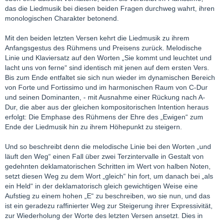
das die Liedmusik bei diesen beiden Fragen durchweg wahrt, ihren
monologischen Charakter betonend.
Mit den beiden letzten Versen kehrt die Liedmusik zu ihrem
Anfangsgestus des Rühmens und Preisens zurück. Melodische
Linie und Klaviersatz auf den Worten „Sie kommt und leuchtet und
lacht uns von ferne“ sind identisch mit jenen auf dem ersten Vers.
Bis zum Ende entfaltet sie sich nun wieder im dynamischen Bereich
von Forte und Fortissimo und im harmonischen Raum von C-Dur
und seinen Dominanten, - mit Ausnahme einer Rückung nach A-
Dur, die aber aus der gleichen kompositorischen Intention heraus
erfolgt: Die Emphase des Rühmens der Ehre des „Ewigen“ zum
Ende der Liedmusik hin zu ihrem Höhepunkt zu steigern.
Und so beschreibt denn die melodische Linie bei den Worten „und
läuft den Weg“ einen Fall über zwei Terzintervalle in Gestalt von
gedehnten deklamatorischen Schritten im Wert von halben Noten,
setzt diesen Weg zu dem Wort „gleich“ hin fort, um danach bei „als
ein Held“ in der deklamatorisch gleich gewichtigen Weise eine
Aufstieg zu einem hohen „E“ zu beschreiben, wo sie nun, und das
ist ein geradezu raffinierter Weg zur Steigerung ihrer Expressivität,
zur Wiederholung der Worte des letzten Versen ansetzt. Dies in