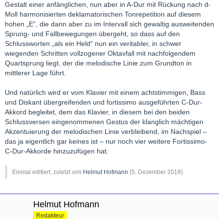
Gestalt einer anfänglichen, nun aber in A-Dur mit Rückung nach d-
Moll harmonisierten deklamatorischen Tonrepetition auf diesem
hohen „E“, die dann aber zu im Intervall sich gewaltig ausweitenden
Sprung- und Fallbewegungen übergeht, so dass auf den
Schlussworten „als ein Held“ nun ein veritabler, in schwer
wiegenden Schritten vollzogener Oktavfall mit nachfolgendem
Quartsprung liegt, der die melodische Linie zum Grundton in
mittlerer Lage führt.
Und natürlich wird er vom Klavier mit einem achtstimmigen, Bass
und Diskant übergreifenden und fortissimo ausgeführten C-Dur-
Akkord begleitet, dem das Klavier, in diesem bei den beiden
Schlussversen eingenommenen Gestus der klanglich mächtigen
Akzentuierung der melodischen Linie verbleibend, im Nachspiel –
das ja eigentlich gar keines ist – nur noch vier weitere Fortissimo-
C-Dur-Akkorde hinzuzufügen hat.
Einmal editiert, zuletzt von
Helmut Hofmann
(
5. Dezember 2018
)
Helmut Hofmann
Redakteur