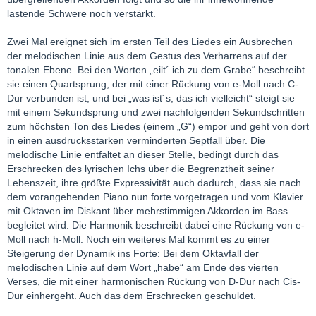
lastende Schwere noch verstärkt.
Zwei Mal ereignet sich im ersten Teil des Liedes ein Ausbrechen
der melodischen Linie aus dem Gestus des Verharrens auf der
tonalen Ebene. Bei den Worten „eilt´ ich zu dem Grabe“ beschreibt
sie einen Quartsprung, der mit einer Rückung von e-Moll nach C-
Dur verbunden ist, und bei „was ist´s, das ich vielleicht“ steigt sie
mit einem Sekundsprung und zwei nachfolgenden Sekundschritten
zum höchsten Ton des Liedes (einem „G“) empor und geht von dort
in einen ausdrucksstarken verminderten Septfall über. Die
melodische Linie entfaltet an dieser Stelle, bedingt durch das
Erschrecken des lyrischen Ichs über die Begrenztheit seiner
Lebenszeit, ihre größte Expressivität auch dadurch, dass sie nach
dem vorangehenden Piano nun forte vorgetragen und vom Klavier
mit Oktaven im Diskant über mehrstimmigen Akkorden im Bass
begleitet wird. Die Harmonik beschreibt dabei eine Rückung von e-
Moll nach h-Moll. Noch ein weiteres Mal kommt es zu einer
Steigerung der Dynamik ins Forte: Bei dem Oktavfall der
melodischen Linie auf dem Wort „habe“ am Ende des vierten
Verses, die mit einer harmonischen Rückung von D-Dur nach Cis-
Dur einhergeht. Auch das dem Erschrecken geschuldet.