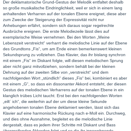
Der deklamatorische Grund-Gestus der Melodik entfaltet deshalb
so große musikalische Eindringlichkeit, weil er sich in einem lang
anhaltenden Verharren auf der tonalen Ebene ereignet, diese aber
zum Zwecke der Steigerung der Expressivität nicht nur
Anhebungen erfährt, sondern sich daraus sogar regelrechte
Ausbrüche ereignen. Die erste Melodiezeile lässt dies auf
exemplarische Weise vernehmen. Bei den Worten „Meine
Lebenszeit verstreicht“ verharrt die melodische Linie auf der Ebene
des Grundtons „Fis“, um am Ende einen bemerkenswert kleinen
Sekundsprung zu vollziehen. Das Klavier, das ihr bislang synchron
mit einem „Fis“ im Diskant folgte, will diesen melodischen Sprung
aber nicht ganz mitvollziehen, sondern behält bei der kleinen
Dehnung auf der zweiten Silbe von „verstreicht“ und dem
nachfolgenden Wort „stündlich“ dieses „Fis“ bei, kombiniert es aber
mit einem „G“, so dass ein dissonanter Akkord entsteht, der diesen
Gestus des melodischen Verharrens auf der tonalen Ebene in ein
klanglich trübes Licht taucht. Erst bei den nachfolgenden Worten
„eilt´ ich“, die weiterhin auf der um diese kleine Sekunde
angehobenen tonalen Ebene deklamiert werden, lässt sich das
Klavier auf eine harmonische Rückung nach e-Moll ein. Durchweg,
und dies ohne Ausnahme, begleitet es die melodische Linie
dergestalt, dass es jedem ihrer Schritte mit Diskant und Bass
übergreifenden Akkorden folgt und so die ihr innewohnende