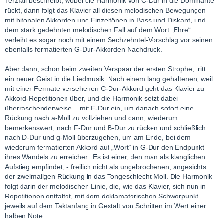
Terzfall beschreibt, wobei die Harmonik von C-Dur in die Dominante
rückt, dann folgt das Klavier all diesen melodischen Bewegungen
mit bitonalen Akkorden und Einzeltönen in Bass und Diskant, und
dem stark gedehnten melodischen Fall auf dem Wort „Ehre“
verleiht es sogar noch mit einem Sechzehntel-Vorschlag vor seinen
ebenfalls fermatierten G-Dur-Akkorden Nachdruck.
Aber dann, schon beim zweiten Verspaar der ersten Strophe, tritt
ein neuer Geist in die Liedmusik. Nach einem lang gehaltenen, weil
mit einer Fermate versehenen C-Dur-Akkord geht das Klavier zu
Akkord-Repetitionen über, und die Harmonik setzt dabei –
überraschenderweise – mit E-Dur ein, um danach sofort eine
Rückung nach a-Moll zu vollziehen und dann, wiederum
bemerkenswert, nach F-Dur und B-Dur zu rücken und schließlich
nach D-Dur und g-Moll überzugehen, um am Ende, bei dem
wiederum fermatierten Akkord auf „Wort“ in G-Dur den Endpunkt
ihres Wandels zu erreichen. Es ist einer, den man als klanglichen
Aufstieg empfindet, - freilich nicht als ungebrochenen, angesichts
der zweimaligen Rückung in das Tongeschlecht Moll. Die Harmonik
folgt darin der melodischen Linie, die, wie das Klavier, sich nun in
Repetitionen entfaltet, mit dem deklamatorischen Schwerpunkt
jeweils auf dem Taktanfang in Gestalt von Schritten im Wert einer
halben Note.