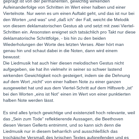
geprägt ist von der permanenten, gewichtig wirkenden
Aufeinanderfolge von Schritten im Wert einer halben und einer
Viertelnote. Nur wenn es um einen Auftakt geht, und das ist nur bei
den Worten „und was“ und „daß ich“ der Fall, weicht die Melodik
von diesem deklamatorischen Gestus ab und setzt mit zwei Viertel-
Schritten ein. Ansonsten ereignet sich tatsächlich pro Takt nur diese
deklamatorische Schrittfolge, - bis hin zu den beiden
Wiederholungen der Worte des letzten Verses. Aber hört man
genau hin und schaut dabei in die Noten, dann wird einem
bewusst:
Die Liedmusik hat auch hier diesen melodischen Gestus nicht
aufgegeben, sie hat ihn vielmehr in seiner so schwer lastend
wirkenden Gewichtigkeit noch gesteigert, indem sie die Dehnung
auf dem Wort „nicht“ von einer halben Note zu einer ganzen
ausgeweitet hat und aus dem Viertel-Schritt auf dem Hilfsverb „ist“
bei den Worten „eins ist Not“ einen im Wert von einer punktierten
halben Note werden lässt.
Es sind alles lyrisch gewichtige und existenziell hoch relevante, weil
das „Sein zum Tode“ reflektierende Aussagen, die Beethoven
diesen Versen Gellerts entnimmt, und so kann sich denn die
Liedmusik nur in diesem beharrlich und ausschließlich das
trochäische Versmaß des lyrischen Textes aufgreifenden und es