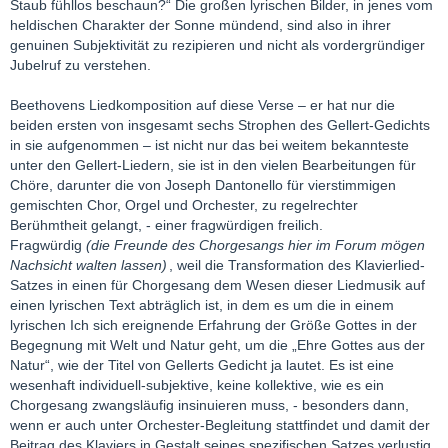
Staub fühllos beschaun?“ Die großen lyrischen Bilder, in jenes vom
heldischen Charakter der Sonne mündend, sind also in ihrer
genuinen Subjektivität zu rezipieren und nicht als vordergründiger
Jubelruf zu verstehen.
Beethovens Liedkomposition auf diese Verse – er hat nur die
beiden ersten von insgesamt sechs Strophen des Gellert-Gedichts
in sie aufgenommen – ist nicht nur das bei weitem bekannteste
unter den Gellert-Liedern, sie ist in den vielen Bearbeitungen für
Chöre, darunter die von Joseph Dantonello für vierstimmigen
gemischten Chor, Orgel und Orchester, zu regelrechter
Berühmtheit gelangt, - einer fragwürdigen freilich.
Fragwürdig
(die Freunde des Chorgesangs hier im Forum mögen
Nachsicht walten lassen)
, weil die Transformation des Klavierlied-
Satzes in einen für Chorgesang dem Wesen dieser Liedmusik auf
einen lyrischen Text abträglich ist, in dem es um die in einem
lyrischen Ich sich ereignende Erfahrung der Größe Gottes in der
Begegnung mit Welt und Natur geht, um die „Ehre Gottes aus der
Natur“, wie der Titel von Gellerts Gedicht ja lautet. Es ist eine
wesenhaft individuell-subjektive, keine kollektive, wie es ein
Chorgesang zwangsläufig insinuieren muss, - besonders dann,
wenn er auch unter Orchester-Begleitung stattfindet und damit der
Beitrag des Klaviers in Gestalt seines spezifischen Satzes verlustig