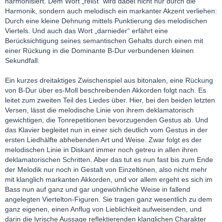
harmonisiert. Dem Wort „reißt“ wird dabei nicht nur durch die
Harmonik, sondern auch melodisch ein markanter Akzent verliehen:
Durch eine kleine Dehnung mittels Punktierung des melodischen
Viertels. Und auch das Wort „darnieder“ erfährt eine
Berücksichtigung seines semantischen Gehalts durch einen mit
einer Rückung in die Dominante B-Dur verbundenen kleinen
Sekundfall.
Ein kurzes dreitaktiges Zwischenspiel aus bitonalen, eine Rückung
von B-Dur über es-Moll beschreibenden Akkorden folgt nach. Es
leitet zum zweiten Teil des Liedes über. Hier, bei den beiden letzten
Versen, lässt die melodische Linie von ihrem deklamatorisch
gewichtigen, die Tonrepetitionen bevorzugenden Gestus ab. Und
das Klavier begleitet nun in einer sich deutlich vom Gestus in der
ersten Liedhälfte abhebenden Art und Weise. Zwar folgt es der
melodischen Linie in Diskant immer noch getreu in allen ihren
deklamatorischen Schritten. Aber das tut es nun fast bis zum Ende
der Melodik nur noch in Gestalt von Einzeltönen, also nicht mehr
mit klanglich markanten Akkorden, und vor allem ergeht es sich im
Bass nun auf ganz und gar ungewöhnliche Weise in fallend
angelegten Viertelton-Figuren. Sie tragen ganz wesentlich zu dem
ganz eigenen, einen Anflug von Lieblichkeit aufweisenden, und
darin die lyrische Aussage reflektierenden klanglichen Charakter