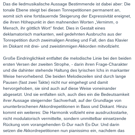
Das die liedmusikalische Aussage Bestimmende ist dabei aber: Die
tonale Ebene steigt bei diesen Tonrepetitionen permanent an,
womit sich eine fortdauernde Steigerung der Expressivität ereignet,
die ihren Höhepunkt in den mahnenden Worten „Vernimm, o
Mensch, ihr göttlich Wort“ findet. Dies in Gestalt eines
deklamatorisch markanten, weil gedehnten Ausbruchs aus der
Tonrepetition durch zweimaligen Anstieg und Fall, den das Klavier
im Diskant mit drei- und zweistimmigen Akkorden mitvollzieht.
Große Eindringlichkeit entfaltet die melodische Linie bei den beiden
ersten Versen der zweiten Strophe, - darin ihren Frage-Charakter
und die dahinter stehende Haltung des lyrischen Ichs in markanter
Weise hervorhebend. Die beiden Melodiezeilen sind durch lange
Pausen (fast zwei Takte) nicht nur eingehegt und damit
hervorgehoben, sie sind auch auf diese Weise voneinander
abgesetzt. Und sie entfalten sich, auch dies ein die Bedeutsamkeit
ihrer Aussage steigernder Sachverhalt, auf der Grundlage von
ununterbrochenen Akkordrepetitionen in Bass und Diskant. Hinzu
kommt ein weiteres: Die Harmonik vollzieht eine ausdrucksstarke,
nicht modulatorisch vermittelte, sondern unmittelbar einsetzende
Rückung vom vorangehenden G-Dur nach Es-Dur. Und darin
setzen die Akkordrepetitionen nun pianissimo ein, nachdem das