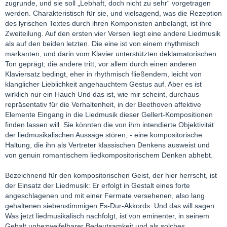
zugrunde, und sie soll „Lebhaft, doch nicht zu sehr“ vorgetragen
werden. Charakteristisch für sie, und vielsagend, was die Rezeption
des lyrischen Textes durch ihren Komponisten anbelangt, ist ihre
Zweiteilung. Auf den ersten vier Versen liegt eine andere Liedmusik
als auf den beiden letzten. Die eine ist von einem rhythmisch
markanten, und darin vom Klavier unterstützten deklamatorischen
Ton geprägt; die andere tritt, vor allem durch einen anderen
Klaviersatz bedingt, eher in rhythmisch fließendem, leicht von
klanglicher Lieblichkeit angehauchtem Gestus auf. Aber es ist
wirklich nur ein Hauch Und das ist, wie mir scheint, durchaus
repräsentativ für die Verhaltenheit, in der Beethoven affektive
Elemente Eingang in die Liedmusik dieser Gellert-Kompositionen
finden lassen will. Sie könnten die von ihm intendierte Objektivität
der liedmusikalischen Aussage stören, - eine kompositorische
Haltung, die ihn als Vertreter klassischen Denkens ausweist und
von genuin romantischem liedkompositorischem Denken abhebt.
Bezeichnend für den kompositorischen Geist, der hier herrscht, ist
der Einsatz der Liedmusik: Er erfolgt in Gestalt eines forte
angeschlagenen und mit einer Fermate versehenen, also lang
gehaltenen siebenstimmigen Es-Dur-Akkords. Und das will sagen:
Was jetzt liedmusikalisch nachfolgt, ist von eminenter, in seinem
Gehalt unbezweifelbarer Bedeutsamkeit und als solches