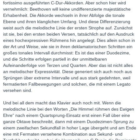
fortissimo ausgeführten C-Dur-Akkorden. Aber schon hier wird
vernehmlich: Beethoven will keine undifferenzierte majestätische
Erhabenheit. Die Akkorde wechseln in ihrer Abfolge die tonale
Ebene und ihren klanglichen Umfang. Und diese Differenzierung
weist auch die melodische Linie der ersten Strophe auf. Zunächst
ist sie, bei den ersten beiden Versen, tatsächlich auf den Ausdruck
eines hochexpressiven Rühmens hin angelegt. Dies allein schon in
der Art und Weise, wie sie in ihren deklamatorischen Schritten ein
großes tonales Intervall durchmisst: Es ist das einer Duodezime,
und die Schritte erfolgen partiell in der unmittelbaren
Aufeinanderfolge von Terzen und Quarten. Aber das ist nicht alles
an melodischer Expressivität. Diese generiert sich auch noch aus
Sprüngen über extreme Intervalle und aus stark gedehnten, weil
fermatierten Fallbewegungen und solchen, die mit einem Legato
versehen sind.
Und bei all dem macht das Klavier auch noch mit. Wenn die
melodische Linie bei den Worten „Die Himmel rühmen des Ewigen
Ehre“ nach einem Quartsprung-Einsatz erst einen Fall über eine
ganze Oktave beschreibt, dann mit einem Duodezimen-Sprung zu
einem zweifachen Sekundfall in hoher Lage übergeht und am Ende
eine mit Fermaten versehene Kombination aus Sekund- und