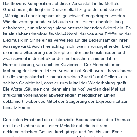
Beethovens Komposition auf diese Verse steht in fis-Moll als
Grundtonart, ihr liegt ein Dreivierteltakt zugrunde, und sie soll
„Mässig und eher langsam als geschwind“ vorgetragen werden.
Wie die vorangehende setzt auch sie mit einem ebenfalls lang
gehaltenen, nun allerdings piano anzuschlagenden Akkord ein: Es
ist ein siebenstimmiger fis-Moll-Akkord, der wie eine Eröffnung der
Liedmusik im Sinne eines Verweises auf die Bedeutsamkeit ihrer
Aussage wirkt. Auch hier schlägt sich, wie im vorangehenden Lied,
die innere Gliederung der Strophe in der Liedmusik nieder, und
zwar sowohl in der Struktur der melodischen Linie und ihrer
Harmonisierung, wie auch im Klaviersatz. Der Memento mori-
Mahnung der beiden letzten Verse misst Beethoven – bezeichnend
für die kompositorische Intention seines Zugriffs auf Gellert - ein
solches Gewicht bei, dass er zum Mittel der Wiederholung greift.
Die Worte „Säume nicht, denn eins ist Not“ werden drei Mal auf
strukturell voneinander abweichenden melodischen Linien
deklamiert, wobei das Mittel der Steigerung der Expressivität zum
Einsatz kommt.
Den tiefen Ernst und die existenzielle Bedeutsamkeit des Themas
greift die Liedmusik mit einer Melodik auf, die in ihrem
deklamatorischen Gestus durchgängig und fast bis zum Ende