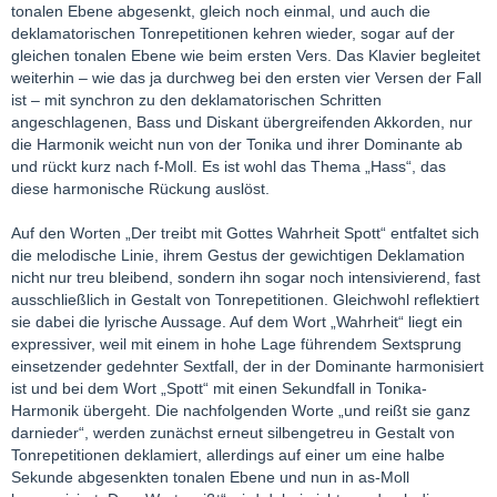
tonalen Ebene abgesenkt, gleich noch einmal, und auch die
deklamatorischen Tonrepetitionen kehren wieder, sogar auf der
gleichen tonalen Ebene wie beim ersten Vers. Das Klavier begleitet
weiterhin – wie das ja durchweg bei den ersten vier Versen der Fall
ist – mit synchron zu den deklamatorischen Schritten
angeschlagenen, Bass und Diskant übergreifenden Akkorden, nur
die Harmonik weicht nun von der Tonika und ihrer Dominante ab
und rückt kurz nach f-Moll. Es ist wohl das Thema „Hass“, das
diese harmonische Rückung auslöst.
Auf den Worten „Der treibt mit Gottes Wahrheit Spott“ entfaltet sich
die melodische Linie, ihrem Gestus der gewichtigen Deklamation
nicht nur treu bleibend, sondern ihn sogar noch intensivierend, fast
ausschließlich in Gestalt von Tonrepetitionen. Gleichwohl reflektiert
sie dabei die lyrische Aussage. Auf dem Wort „Wahrheit“ liegt ein
expressiver, weil mit einem in hohe Lage führendem Sextsprung
einsetzender gedehnter Sextfall, der in der Dominante harmonisiert
ist und bei dem Wort „Spott“ mit einen Sekundfall in Tonika-
Harmonik übergeht. Die nachfolgenden Worte „und reißt sie ganz
darnieder“, werden zunächst erneut silbengetreu in Gestalt von
Tonrepetitionen deklamiert, allerdings auf einer um eine halbe
Sekunde abgesenkten tonalen Ebene und nun in as-Moll