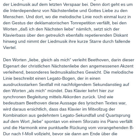
der Liedmusik auf dem letzten Verspaar bei. Denn dort geht es um
die Interdependenz von Nächstenliebe und Gottes Liebe zu den
Menschen. Und dort, wo die melodische Linie noch einmal kurz in
den Gestus der deklamatorischen Tonrepetition verfällt, bei den
Worten „daß ich den Nächsten liebe“ nämlich, setzt sich der
Klavierbass über den getreulich ebenfalls repetierenden Diskant
hinweg und nimmt der Liedmusik ihre kurze Starre durch fallende
Viertel.
Den Worten „liebe, gleich als mich“ verleiht Beethoven, darin dieser
Eigenart der christlichen Nächstenliebe den angemessenen Akzent
verleihend, besonderes liedmusikalisches Gewicht. Die melodische
Linie beschreibt einen Legato-Bogen, der in einen
ausdrucksstarken Sextfall mit nachfolgendem Sekundanstieg auf
den Worten „als mich“ mündet. Das Klavier kehrt hier zur
synchronen Begleitung mittels Akkorden zurück. Und wie
bedeutsam Beethoven diese Aussage des lyrischen Textes war,
wird daraus ersichtlich, dass das Klavier im Mitvollzug der
Kombination aus gedehntem Legato-Sekundfall und Quartsprung
auf dem Wort „liebe“ spontan von einem Sforzato ins Piano verfällt
und die Harmonik eine punktuelle Rückung vom vorangehenden B-
Dur nach f-Moll vollzieht, bevor sie dann am Ende über die