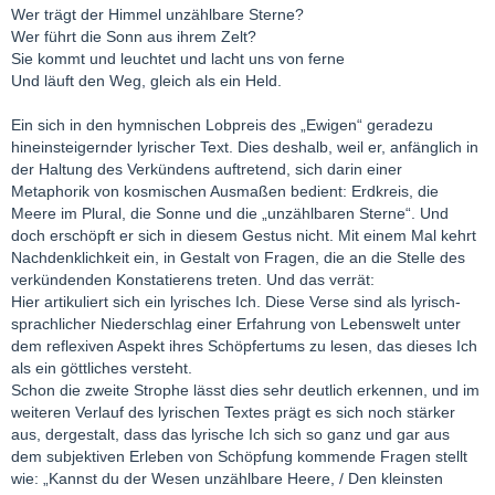
Wer trägt der Himmel unzählbare Sterne?
Wer führt die Sonn aus ihrem Zelt?
Sie kommt und leuchtet und lacht uns von ferne
Und läuft den Weg, gleich als ein Held.
Ein sich in den hymnischen Lobpreis des „Ewigen“ geradezu
hineinsteigernder lyrischer Text. Dies deshalb, weil er, anfänglich in
der Haltung des Verkündens auftretend, sich darin einer
Metaphorik von kosmischen Ausmaßen bedient: Erdkreis, die
Meere im Plural, die Sonne und die „unzählbaren Sterne“. Und
doch erschöpft er sich in diesem Gestus nicht. Mit einem Mal kehrt
Nachdenklichkeit ein, in Gestalt von Fragen, die an die Stelle des
verkündenden Konstatierens treten. Und das verrät:
Hier artikuliert sich ein lyrisches Ich. Diese Verse sind als lyrisch-
sprachlicher Niederschlag einer Erfahrung von Lebenswelt unter
dem reflexiven Aspekt ihres Schöpfertums zu lesen, das dieses Ich
als ein göttliches versteht.
Schon die zweite Strophe lässt dies sehr deutlich erkennen, und im
weiteren Verlauf des lyrischen Textes prägt es sich noch stärker
aus, dergestalt, dass das lyrische Ich sich so ganz und gar aus
dem subjektiven Erleben von Schöpfung kommende Fragen stellt
wie: „Kannst du der Wesen unzählbare Heere, / Den kleinsten