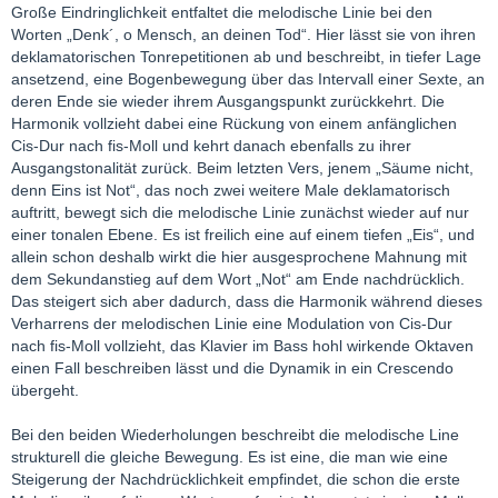
Große Eindringlichkeit entfaltet die melodische Linie bei den
Worten „Denk´, o Mensch, an deinen Tod“. Hier lässt sie von ihren
deklamatorischen Tonrepetitionen ab und beschreibt, in tiefer Lage
ansetzend, eine Bogenbewegung über das Intervall einer Sexte, an
deren Ende sie wieder ihrem Ausgangspunkt zurückkehrt. Die
Harmonik vollzieht dabei eine Rückung von einem anfänglichen
Cis-Dur nach fis-Moll und kehrt danach ebenfalls zu ihrer
Ausgangstonalität zurück. Beim letzten Vers, jenem „Säume nicht,
denn Eins ist Not“, das noch zwei weitere Male deklamatorisch
auftritt, bewegt sich die melodische Linie zunächst wieder auf nur
einer tonalen Ebene. Es ist freilich eine auf einem tiefen „Eis“, und
allein schon deshalb wirkt die hier ausgesprochene Mahnung mit
dem Sekundanstieg auf dem Wort „Not“ am Ende nachdrücklich.
Das steigert sich aber dadurch, dass die Harmonik während dieses
Verharrens der melodischen Linie eine Modulation von Cis-Dur
nach fis-Moll vollzieht, das Klavier im Bass hohl wirkende Oktaven
einen Fall beschreiben lässt und die Dynamik in ein Crescendo
übergeht.
Bei den beiden Wiederholungen beschreibt die melodische Line
strukturell die gleiche Bewegung. Es ist eine, die man wie eine
Steigerung der Nachdrücklichkeit empfindet, die schon die erste