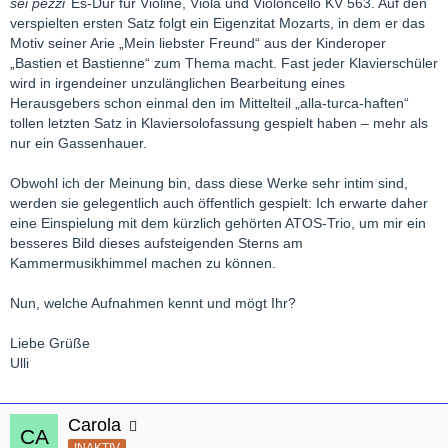
sei pezzi
Es-Dur für Violine, Viola und Violoncello KV 563. Auf den
verspielten ersten Satz folgt ein Eigenzitat Mozarts, in dem er das
Motiv seiner Arie „Mein liebster Freund“ aus der Kinderoper
„Bastien et Bastienne“ zum Thema macht. Fast jeder Klavierschüler
wird in irgendeiner unzulänglichen Bearbeitung eines
Herausgebers schon einmal den im Mittelteil „alla-turca-haften“
tollen letzten Satz in Klaviersolofassung gespielt haben – mehr als
nur ein Gassenhauer.
Obwohl ich der Meinung bin, dass diese Werke sehr intim sind,
werden sie gelegentlich auch öffentlich gespielt: Ich erwarte daher
eine Einspielung mit dem kürzlich gehörten ATOS-Trio, um mir ein
besseres Bild dieses aufsteigenden Sterns am
Kammermusikhimmel machen zu können.
Nun, welche Aufnahmen kennt und mögt Ihr?
Liebe Grüße
Ulli
Carola