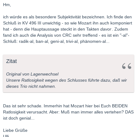
Takten bisher nie irgend etwas besonderes aufgefallen. Sie
Hm,
erschienen mir weder als besonders genial noch als besonders
banal. Ein Schluss eben. Bisschen plump vielleicht, wenn ich
ich würde es als besondere Subjektivität bezeichnen. Ich finde den
besagte Stelle daraufhin jetzt noch mal genau anhöre. Aber
Schluß in KV 496 III unwichtig - so wie Mozart ihn auch komponiert
dass sie mir das ganze Trio fast "
verdirbt
", davon kann keine
hat - denn die Hauptaussage steckt in den Takten
davor
. Zudem
Rede sein..
fand ich auch die Analysis von CRC sehr treffend - es ist ein "-al"-
Schluß: radik-al, ban-al, geni-al, trivi-al, phänomen-al...
Wie macht ihr das?
Ausbildung? Talent? Übung? Besondere
Gründlichkeit? Und kann es nicht auch ein Fluch sein,
alles
zu
hören?
Zitat
Mit Gruß von Carola
Original von Lagenwechsel
Unsere Ratlosigkeit wegen des Schlusses führte dazu, daß wir
dieses Trio nicht nahmen.
Das ist sehr schade. Immerhin hat Mozart hier bei Euch BEIDEN
Ratlosigkeit verursacht. Aber: Muß man immer alles vertehen? DAS
ist doch genial...
Liebe Grüße
Ulli