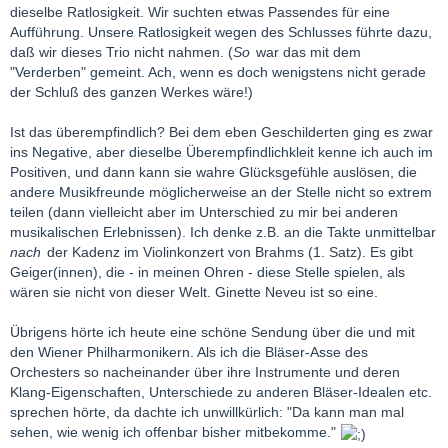
dieselbe Ratlosigkeit. Wir suchten etwas Passendes für eine
Aufführung. Unsere Ratlosigkeit wegen des Schlusses führte dazu,
daß wir dieses Trio nicht nahmen. (
So
war das mit dem
"Verderben" gemeint. Ach, wenn es doch wenigstens nicht gerade
der Schluß des ganzen Werkes wäre!)
Ist das überempfindlich? Bei dem eben Geschilderten ging es zwar
ins Negative, aber dieselbe Überempfindlichkleit kenne ich auch im
Positiven, und dann kann sie wahre Glücksgefühle auslösen, die
andere Musikfreunde möglicherweise an der Stelle nicht so extrem
teilen (dann vielleicht aber im Unterschied zu mir bei anderen
musikalischen Erlebnissen). Ich denke z.B. an die Takte unmittelbar
nach
der Kadenz im Violinkonzert von Brahms (1. Satz). Es gibt
Geiger(innen), die - in meinen Ohren - diese Stelle spielen, als
wären sie nicht von dieser Welt. Ginette Neveu ist so eine.
Übrigens hörte ich heute eine schöne Sendung über die und mit
den Wiener Philharmonikern. Als ich die Bläser-Asse des
Orchesters so nacheinander über ihre Instrumente und deren
Klang-Eigenschaften, Unterschiede zu anderen Bläser-Idealen etc.
sprechen hörte, da dachte ich unwillkürlich: "Da kann man mal
sehen, wie wenig ich offenbar bisher mitbekomme."