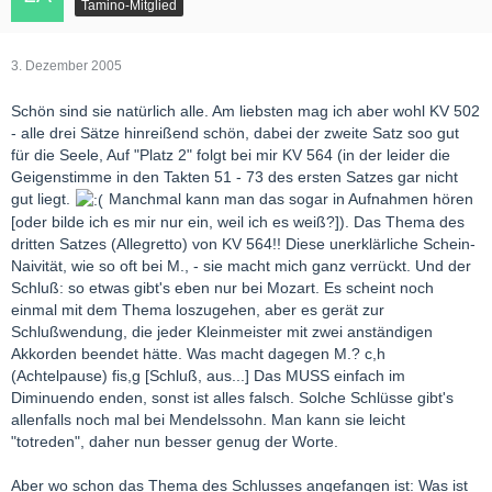
Tamino-Mitglied
3. Dezember 2005
Schön sind sie natürlich alle. Am liebsten mag ich aber wohl KV 502
- alle drei Sätze hinreißend schön, dabei der zweite Satz soo gut
für die Seele, Auf "Platz 2" folgt bei mir KV 564 (in der leider die
Geigenstimme in den Takten 51 - 73 des ersten Satzes gar nicht
gut liegt.
Manchmal kann man das sogar in Aufnahmen hören
[oder bilde ich es mir nur ein, weil ich es weiß?]). Das Thema des
dritten Satzes (Allegretto) von KV 564!! Diese unerklärliche Schein-
Naivität, wie so oft bei M., - sie macht mich ganz verrückt. Und der
Schluß: so etwas gibt's eben nur bei Mozart. Es scheint noch
einmal mit dem Thema loszugehen, aber es gerät zur
Schlußwendung, die jeder Kleinmeister mit zwei anständigen
Akkorden beendet hätte. Was macht dagegen M.? c,h
(Achtelpause) fis,g [Schluß, aus...] Das MUSS einfach im
Diminuendo enden, sonst ist alles falsch. Solche Schlüsse gibt's
allenfalls noch mal bei Mendelssohn. Man kann sie leicht
"totreden", daher nun besser genug der Worte.
Aber wo schon das Thema des Schlusses angefangen ist: Was ist