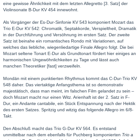
eine gewisse Ähnlichkeit mit dem letzten Allegretto [3. Satz] der
Violinsonate B-Dur KV 454 innewohnt.
Als Vorgänger der Es-Dur-Sinfonie KV 543 komponiert Mozart das
Trio E-Dur KV 542: Chromatik, Septakkorde, Verspieltheit, Dramatik
in der Durchführung und Versöhnung im ersten Satz. Der zweite
Satz ist beinahe ein romantisches Rondo mit Variationen, auf
welches das liebliche, wiegenliedartige Finale Allegro folgt. Die bei
Mozart seltene Tonart E-Dur als Grundtonart fördert hier einiges an
harmonischen Ungewöhnlichkeiten zu Tage und lässt auch
manchen Theoretiker [fast] verzweifeln.
Mondän mit einem punktierten Rhythmus kommt das C-Dur-Trio KV
548 daher. Das viertaktige Anfangsthema ist so demonstrativ
majestätisch, dass man meint, im falschen Film gelandet zu sein –
doch Mozart macht nur einen Witz. Arienhaft ist der 2. Satz in F-
Dur, ein Andante cantabile, ein Stück Entspannung nach der Hektik
des ersten Satzes. Spritzig und witzig das folgende Allegro im 6/8-
Takt.
Den Abschluß macht das Trio G-Dur KV 564. Es entstand
unmittelbar nach dem ebenfalls für Puchberg komponierten
Trio a