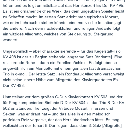
hören und es folgt unmittelbar auf das Hornkonzert Es-Dur KV 495.
Es ist ein ornamentreiches Werk, das dem ungeübten Spieler leicht
zu Schaffen macht. Im ersten Satz erlebt man typischen Mozart,
wie er im Lehrbuche stehen könnte: eine motivische Imitation jagt
die andere. Nach dem nachdenklichen und ruhigen Andante folgt
ein witziges Allegretto, welches von Steigerung zu Steigerung
wandert.
Ungewöhnlich – aber charakterisierende – für das Kegelstatt-Trio
KV 498 ist der zu Beginn stehende langsame Satz [Andante]. Eine
rezitierende Ruhe – dann ein Forellenbächlein. Es folgt ebenso
ungewöhnlich ein Menuetto mit einem genialen fast dramatischen
Trio in g-moll. Der letzte Satz , ein Rondeaux Allegretto verschweigt
nicht seine innere Nähe zum Allegretto des Klavierquartettes Es-
Dur KV 493.
Unmittelbar vor dem großen C-Dur-Klavierkonzert KV 503 und der
für Prag komponierten Sinfonie D-Dur KV 504 ist das Trio B-Dur KV
502 entstanden. Hier zeigt der Virtuose Mozart in Terzen und
Sexten, was er drauf hat – und das alles in einen melodisch
perfekten Reiz verpackt, der das Herz überkochen lässt. Es mag
vielleicht an der Tonart B-Dur liegen, dass dem 3. Satz [Allegretto]