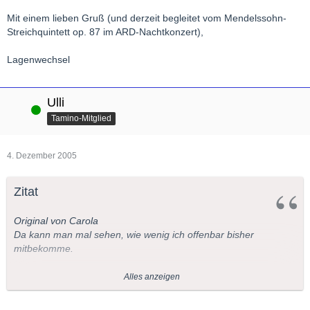
Mit einem lieben Gruß (und derzeit begleitet vom Mendelssohn-
Streichquintett op. 87 im ARD-Nachtkonzert),
Lagenwechsel
Ulli
Online
Tamino-Mitglied
4. Dezember 2005
Zitat
Original von Carola
Da kann man mal sehen, wie wenig ich offenbar bisher
mitbekomme.
Jedenfalls habe ich diesen
dritten Satz von KV 496
schon sehr
Alles anzeigen
oft gehört, er ist schließlich auf einer meiner Lieblings-CDs.
Dennoch war mir bisher an diesen von euch diskutierten letzten