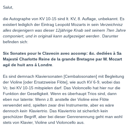
Salut,
die Autographe von KV 10-15 sind lt. KV, 8. Auflage, unbekannt. Es
existiert lediglich der Eintrag Leopold Mozarts in sein
Verzeichnisz
alles desjenigern was dieser 12jährige Knab seit seinem 7ten Jahre
componiert, und in originali kann aufgezeiget werden
. Darunter
befinden sich:
Six Sonates pour le Clavecin avec accomp: &c. dediées à Sa
Majesté Charlotte Reine de la grande Bretagne par W. Mozart
agé de huit ans á Londre
.
Es sind demnach Klaviersonaten [Cembalosonaten] mit Begleitung
der Violine [oder Ersatzweise Flöte], wie auch KV 6-9, wobei das
Vc. bei KV 10-15 mitspielen darf. Das Violoncello hat hier nur die
Funktion der Geselligkeit. Wenn es überhaupt Trios sind, dann
eben nur latente: Wenn z.B. anstelle der Violine eine Flöte
verwendet wird, spielten zwar drei Instrumente, aber es wäre
dennoch
kein
Klaviertrio. Das Klaviertrio ist sicherlich kein
geschützer Begriff, aber bei dieser Genrenennung geht man wohl
stets von Klavier, Violine und Violoncello aus.