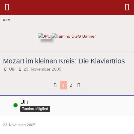
»
»
»
Mozart im kleinen Kreis: Die Klaviertrios
Ulli
23. November 2005
1
2
Ulli
Online
Tamino-Mitglied
23. November 2005