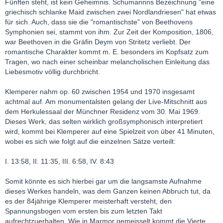
Fünften steht, ist kein Geheimnis. Schumannns Bezeichnung "eine
griechisch schlanke Maid zwischen zwei Nordlandriesen" hat etwas
für sich. Auch, dass sie die "romantischste" von Beethovens
Symphonien sei, stammt von ihm. Zur Zeit der Komposition, 1806,
war Beethoven in die Gräfin Deym von Stritetz verliebt. Der
romantische Charakter kommt m. E. besonders im Kopfsatz zum
Tragen, wo nach einer scheinbar melancholischen Einleitung das
Liebesmotiv völlig durchbricht.
Klemperer nahm op. 60 zwischen 1954 und 1970 insgesamt
achtmal auf. Am monumentalsten gelang der Live-Mitschnitt aus
dem Herkulessaal der Münchner Residenz vom 30. Mai 1969.
Dieses Werk, das selten wirklich großsymphonisch interpretiert
wird, kommt bei Klemperer auf eine Spielzeit von über 41 Minuten,
wobei es sich wie folgt auf die einzelnen Sätze verteilt:
I. 13:58, II. 11:35, III. 6:58, IV. 8:43
Somit könnte es sich hierbei gar um die langsamste Aufnahme
dieses Werkes handeln, was dem Ganzen keinen Abbruch tut, da
es der 84jährige Klemperer meisterhaft versteht, den
Spannungsbogen vom ersten bis zum letzten Takt
aufrechtzuerhalten. Wie in Marmor gemeisselt kommt die Vierte