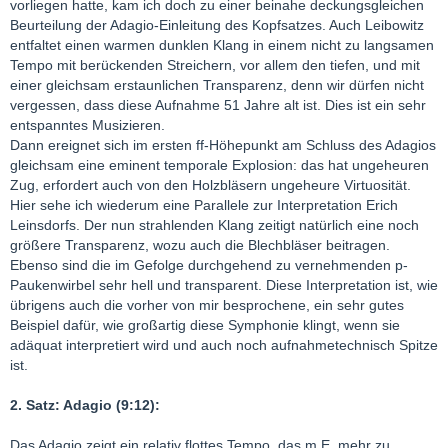
vorliegen hatte, kam ich doch zu einer beinahe deckungsgleichen
Beurteilung der Adagio-Einleitung des Kopfsatzes. Auch Leibowitz
entfaltet einen warmen dunklen Klang in einem nicht zu langsamen
Tempo mit berückenden Streichern, vor allem den tiefen, und mit
einer gleichsam erstaunlichen Transparenz, denn wir dürfen nicht
vergessen, dass diese Aufnahme 51 Jahre alt ist. Dies ist ein sehr
entspanntes Musizieren.
Dann ereignet sich im ersten ff-Höhepunkt am Schluss des Adagios
gleichsam eine eminent temporale Explosion: das hat ungeheuren
Zug, erfordert auch von den Holzbläsern ungeheure Virtuosität.
Hier sehe ich wiederum eine Parallele zur Interpretation Erich
Leinsdorfs. Der nun strahlenden Klang zeitigt natürlich eine noch
größere Transparenz, wozu auch die Blechbläser beitragen.
Ebenso sind die im Gefolge durchgehend zu vernehmenden p-
Paukenwirbel sehr hell und transparent. Diese Interpretation ist, wie
übrigens auch die vorher von mir besprochene, ein sehr gutes
Beispiel dafür, wie großartig diese Symphonie klingt, wenn sie
adäquat interpretiert wird und auch noch aufnahmetechnisch Spitze
ist.
2. Satz: Adagio (9:12):
Das Adagio zeigt ein relativ flottes Tempo, das m.E. mehr zu