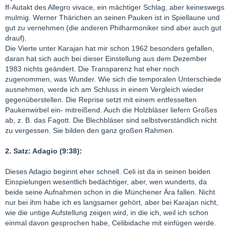
ff-Autakt des Allegro vivace, ein mächtiger Schlag, aber keineswegs
mulmig. Werner Thärichen an seinen Pauken ist in Spiellaune und
gut zu vernehmen (die anderen Philharmoniker sind aber auch gut
drauf).
Die Vierte unter Karajan hat mir schon 1962 besonders gefallen,
daran hat sich auch bei dieser Einstellung aus dem Dezember
1983 nichts geändert. Die Transparenz hat eher noch
zugenommen, was Wunder. Wie sich die temporalen Unterschiede
ausnehmen, werde ich am Schluss in einem Vergleich wieder
gegenüberstellen. Die Reprise setzt mit einem entfesselten
Paukenwirbel ein- mitreißend. Auch die Holzbläser liefern Großes
ab, z. B. das Fagott. Die Blechbläser sind selbstverständlich nicht
zu vergessen. Sie bilden den ganz großen Rahmen.
2. Satz: Adagio (9:38):
Dieses Adagio beginnt eher schnell. Celi ist da in seinen beiden
Einspielungen wesentlich bedächtiger, aber, wen wunderts, da
beide seine Aufnahmen schon in die Münchener Ära fallen. Nicht
nur bei ihm habe ich es langsamer gehört, aber bei Karajan nicht,
wie die untige Aufstellung zeigen wird, in die ich, weil ich schon
einmal davon gesprochen habe, Celibidache mit einfügen werde.