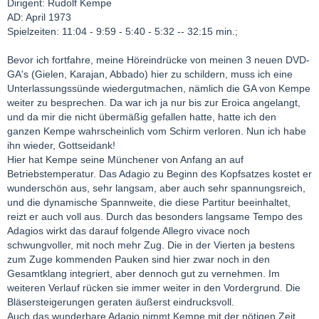
Dirigent: Rudolf Kempe
AD: April 1973
Spielzeiten: 11:04 - 9:59 - 5:40 - 5:32 -- 32:15 min.;
Bevor ich fortfahre, meine Höreindrücke von meinen 3 neuen DVD-
GA's (Gielen, Karajan, Abbado) hier zu schildern, muss ich eine
Unterlassungssünde wiedergutmachen, nämlich die GA von Kempe
weiter zu besprechen. Da war ich ja nur bis zur Eroica angelangt,
und da mir die nicht übermäßig gefallen hatte, hatte ich den
ganzen Kempe wahrscheinlich vom Schirm verloren. Nun ich habe
ihn wieder, Gottseidank!
Hier hat Kempe seine Münchener von Anfang an auf
Betriebstemperatur. Das Adagio zu Beginn des Kopfsatzes kostet er
wunderschön aus, sehr langsam, aber auch sehr spannungsreich,
und die dynamische Spannweite, die diese Partitur beeinhaltet,
reizt er auch voll aus. Durch das besonders langsame Tempo des
Adagios wirkt das darauf folgende Allegro vivace noch
schwungvoller, mit noch mehr Zug. Die in der Vierten ja bestens
zum Zuge kommenden Pauken sind hier zwar noch in den
Gesamtklang integriert, aber dennoch gut zu vernehmen. Im
weiteren Verlauf rücken sie immer weiter in den Vordergrund. Die
Bläsersteigerungen geraten äußerst eindrucksvoll.
Auch das wunderbare Adagio nimmt Kempe mit der nötigen Zeit,