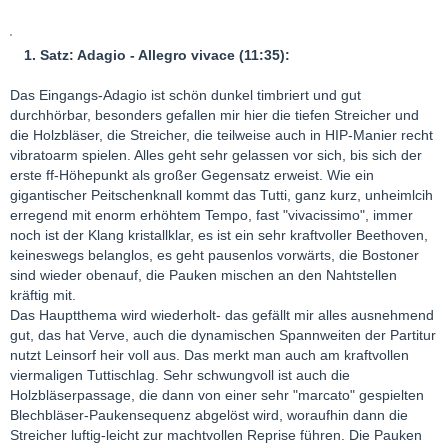
1. Satz: Adagio - Allegro vivace (11:35):
Das Eingangs-Adagio ist schön dunkel timbriert und gut
durchhörbar, besonders gefallen mir hier die tiefen Streicher und
die Holzbläser, die Streicher, die teilweise auch in HIP-Manier recht
vibratoarm spielen. Alles geht sehr gelassen vor sich, bis sich der
erste ff-Höhepunkt als großer Gegensatz erweist. Wie ein
gigantischer Peitschenknall kommt das Tutti, ganz kurz, unheimlcih
erregend mit enorm erhöhtem Tempo, fast "vivacissimo", immer
noch ist der Klang kristallklar, es ist ein sehr kraftvoller Beethoven,
keineswegs belanglos, es geht pausenlos vorwärts, die Bostoner
sind wieder obenauf, die Pauken mischen an den Nahtstellen
kräftig mit.
Das Hauptthema wird wiederholt- das gefällt mir alles ausnehmend
gut, das hat Verve, auch die dynamischen Spannweiten der Partitur
nutzt Leinsorf heir voll aus. Das merkt man auch am kraftvollen
viermaligen Tuttischlag. Sehr schwungvoll ist auch die
Holzbläserpassage, die dann von einer sehr "marcato" gespielten
Blechbläser-Paukensequenz abgelöst wird, woraufhin dann die
Streicher luftig-leicht zur machtvollen Reprise führen. Die Pauken