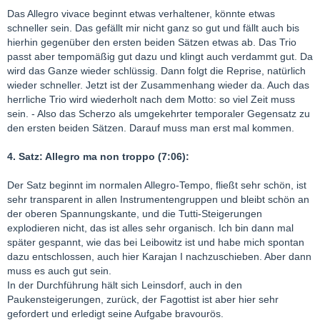
Das Allegro vivace beginnt etwas verhaltener, könnte etwas
schneller sein. Das gefällt mir nicht ganz so gut und fällt auch bis
hierhin gegenüber den ersten beiden Sätzen etwas ab. Das Trio
passt aber tempomäßig gut dazu und klingt auch verdammt gut. Da
wird das Ganze wieder schlüssig. Dann folgt die Reprise, natürlich
wieder schneller. Jetzt ist der Zusammenhang wieder da. Auch das
herrliche Trio wird wiederholt nach dem Motto: so viel Zeit muss
sein. - Also das Scherzo als umgekehrter temporaler Gegensatz zu
den ersten beiden Sätzen. Darauf muss man erst mal kommen.
4. Satz: Allegro ma non troppo (7:06):
Der Satz beginnt im normalen Allegro-Tempo, fließt sehr schön, ist
sehr transparent in allen Instrumentengruppen und bleibt schön an
der oberen Spannungskante, und die Tutti-Steigerungen
explodieren nicht, das ist alles sehr organisch. Ich bin dann mal
später gespannt, wie das bei Leibowitz ist und habe mich spontan
dazu entschlossen, auch hier Karajan I nachzuschieben. Aber dann
muss es auch gut sein.
In der Durchführung hält sich Leinsdorf, auch in den
Paukensteigerungen, zurück, der Fagottist ist aber hier sehr
gefordert und erledigt seine Aufgabe bravourös.