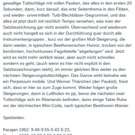
gewaltige Tuttischläge mit vollen Pauken, das alles in den ersten 20
Sekunden, dann, kurz darauf, das erte Seitenthema in den Flöten,
und wieder- unvermittelt- Tutti-Blechbläser-Gegrummel, und das
alles ist jetzt doch mit reichlich Tempo versehen, was man der
Satzbezeichnung gar nicht ansieht. Überraschend und wiederum
auch nicht hangelt es sich in der Durchführung quer durch alle
Instrumentengruppen , kurz vor der großen Moll-Steigerung, die
dann wieder, in typischem Beethovenschen Humor, trocken von der
berühmten, hochvirtuosen Fagottstelle "abgefangen" wird. Jetzt
wird es nicht mehr wirklich leiser, aber auch nicht schneller,
sondern es geht, (auch wenn es hier nicht explizit in den
Satzbezeichnungen steht), im immer gleichen Brio weiter zu den
nächsten Steigerungstuttischlägen. Das Ganze wirkt beinahe wie
ein Perpetuum mobile. Und Werner Thärichen (der Paukist), freut
sich, dass er hier so zum Zuge kommt. Wieder folgen große
Steigerungen, dann in Luftholen im pp, bevor die nächsten zwei
Tuttischläge sich im Ritartando befinden, dann einige Takte Ruhe
vor der stürmischen Mini-Coda, nach typischer Beethoven-Manier.
Spielzeiten:
Karajan 1962: 9:49-9:55-5:42-5:23,