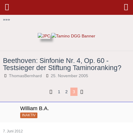
»
»
»
Beethoven: Sinfonie Nr. 4, Op. 60 -
Testsieger der Stiftung Taminoranking?
ThomasBernhard
25. November 2005
1
2
3
William B.A.
INAKTIV
7. Juni 2012