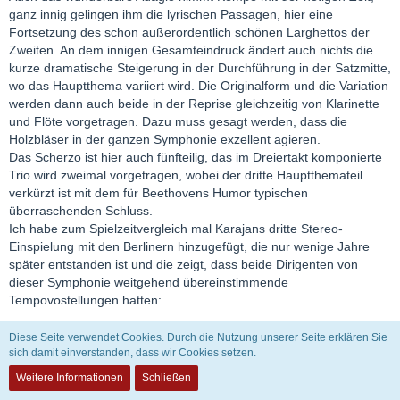
ganz innig gelingen ihm die lyrischen Passagen, hier eine
Fortsetzung des schon außerordentlich schönen Larghettos der
Zweiten. An dem innigen Gesamteindruck ändert auch nichts die
kurze dramatische Steigerung in der Durchführung in der Satzmitte,
wo das Hauptthema variiert wird. Die Originalform und die Variation
werden dann auch beide in der Reprise gleichzeitig von Klarinette
und Flöte vorgetragen. Dazu muss gesagt werden, dass die
Holzbläser in der ganzen Symphonie exzellent agieren.
Das Scherzo ist hier auch fünfteilig, das im Dreiertakt komponierte
Trio wird zweimal vorgetragen, wobei der dritte Hauptthemateil
verkürzt ist mit dem für Beethovens Humor typischen
überraschenden Schluss.
Ich habe zum Spielzeitvergleich mal Karajans dritte Stereo-
Einspielung mit den Berlinern hinzugefügt, die nur wenige Jahre
später entstanden ist und die zeigt, dass beide Dirigenten von
dieser Symphonie weitgehend übereinstimmende
Tempovostellungen hatten:
Kempe: 11:04 - 9:59 - 5:40 - 5:32 -- 32:15 min.;
Diese Seite verwendet Cookies. Durch die Nutzung unserer Seite erklären Sie
sich damit einverstanden, dass wir Cookies setzen.
Karajan: 10:27 - 9:59 - 5:52 - 5:37 -- 31:55 min.;
Weitere Informationen
Schließen
Liebe Grüße