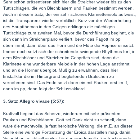
Sehr schön präsentieren sich hier die Streicher wieder bis zu den
Tuttischlägen, die von Blechbläsern und Pauken bestimmt werden.
Auch in diesem Satz, der ein sehr schönes Klarinettensolo aufweist,
ist die Transparenz wieder vorbildlich. Kurz vor der Wiederholung
des Hauptthemas in den Geigen erklingen die mächtigen
Tuttischläge zum zweiten Mal, bevor die Durchführung beginnt, die
sich dann im Streicherpiano verliert, bevor das Fagott im pp
übernimmt, dann über das Horn und die Flöte die Reprise einsetzt.
Immer noch setzt sich der schreitende-swingende Rhythmus fort, in
dem Blechbläser und Streicher im Gespräch sind, dann die
Klarinette eine wunderbare Melodie in der hohen Lage anstimmt
und an die Hörner übergibt. Müßig zu erwähnen, dass hier
kristallklar die im Hintergrund begleitenden Bratschen zu
vernehmen sind. Das Ende setzt dann ein mit Pauken erst im ff,
dann im pp, dann folgt der Schlussakkord.
3. Satz: Allegro vivace (5:57):
Kraftvoll beginnt das Scherzo, wiederum mit sehr präsenten
Pauken und Blechbläsern, Gott sei Dank nicht zu schnell, dann
wäre die machtvolle, ja fast heroische Wirkung, die m.E. an dieser
Stelle eine würdige Fortsetzung der Eroica darstellen mag, dahin.
So geht es machtvoll weiter, bis das wundervolle, kontrastierende