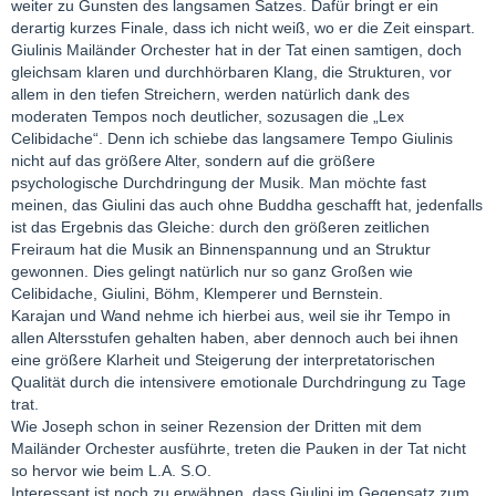
weiter zu Gunsten des langsamen Satzes. Dafür bringt er ein
derartig kurzes Finale, dass ich nicht weiß, wo er die Zeit einspart.
Giulinis Mailänder Orchester hat in der Tat einen samtigen, doch
gleichsam klaren und durchhörbaren Klang, die Strukturen, vor
allem in den tiefen Streichern, werden natürlich dank des
moderaten Tempos noch deutlicher, sozusagen die „Lex
Celibidache“. Denn ich schiebe das langsamere Tempo Giulinis
nicht auf das größere Alter, sondern auf die größere
psychologische Durchdringung der Musik. Man möchte fast
meinen, das Giulini das auch ohne Buddha geschafft hat, jedenfalls
ist das Ergebnis das Gleiche: durch den größeren zeitlichen
Freiraum hat die Musik an Binnenspannung und an Struktur
gewonnen. Dies gelingt natürlich nur so ganz Großen wie
Celibidache, Giulini, Böhm, Klemperer und Bernstein.
Karajan und Wand nehme ich hierbei aus, weil sie ihr Tempo in
allen Altersstufen gehalten haben, aber dennoch auch bei ihnen
eine größere Klarheit und Steigerung der interpretatorischen
Qualität durch die intensivere emotionale Durchdringung zu Tage
trat.
Wie Joseph schon in seiner Rezension der Dritten mit dem
Mailänder Orchester ausführte, treten die Pauken in der Tat nicht
so hervor wie beim L.A. S.O.
Interessant ist noch zu erwähnen, dass Giulini im Gegensatz zum