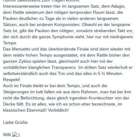
Humor Beethovens zum Tragen kommt.
Interessanterweise treten hier im langsamen Satz, dem Adagio,
dem Rattle wiederum den nötigen temporalen Raum lässt, die
Pauken deutlicher zu Tage als in vielen anderen langsamen
Sätzen, auch bei anderen Komponisten. Obwohl es der langsame
Satz ist, gibt die Pauken den nötigen, vorwärts strebenden Takt vor,
der sich durch die ganze Symphonie zieht, hier nur mit niedrigerem
Tempo.
Das Menuetto und das überbordende Finale sind dann wieder mit
dem relativ hohen Tempo ausgestattet, mit dem Rattle bisher den
ganzen Zyklus spielen lässt, gleichwohl auch hier mit der
vorbildlichen klanglichen Transparenz. Im dritten Satz wiederholt er
selbstverständlich auch das Trio und das alles in 5 ½ Minuten.
Respekt!
Auch im Finale bleibt er bei dem Tempo, und auch die
Steigerungen im tutti fallen nie aus dem Rahmen, man hat bei ihm
nicht die Befürchtung, dass gleich irgendein Kronleuchter von der
Decke fällt. Es ist alles, wie ich es schon eher bezeichnete, im
klassischen Ebenmaß! Vorbildlich!
Liebe Grüße
Willi