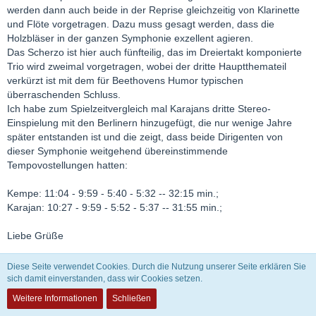
werden dann auch beide in der Reprise gleichzeitig von Klarinette
und Flöte vorgetragen. Dazu muss gesagt werden, dass die
Holzbläser in der ganzen Symphonie exzellent agieren.
Das Scherzo ist hier auch fünfteilig, das im Dreiertakt komponierte
Trio wird zweimal vorgetragen, wobei der dritte Hauptthemateil
verkürzt ist mit dem für Beethovens Humor typischen
überraschenden Schluss.
Ich habe zum Spielzeitvergleich mal Karajans dritte Stereo-
Einspielung mit den Berlinern hinzugefügt, die nur wenige Jahre
später entstanden ist und die zeigt, dass beide Dirigenten von
dieser Symphonie weitgehend übereinstimmende
Tempovostellungen hatten:
Kempe: 11:04 - 9:59 - 5:40 - 5:32 -- 32:15 min.;
Karajan: 10:27 - 9:59 - 5:52 - 5:37 -- 31:55 min.;
Liebe Grüße
Willi
Diese Seite verwendet Cookies. Durch die Nutzung unserer Seite erklären Sie
sich damit einverstanden, dass wir Cookies setzen.
Weitere Informationen
Schließen
William B.A.