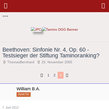
»
»
»
Beethoven: Sinfonie Nr. 4, Op. 60 -
Testsieger der Stiftung Taminoranking?
ThomasBernhard
25. November 2005
1
2
3
William B.A.
INAKTIV
7. Juni 2012