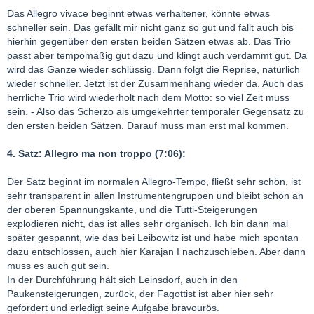
Das Allegro vivace beginnt etwas verhaltener, könnte etwas
schneller sein. Das gefällt mir nicht ganz so gut und fällt auch bis
hierhin gegenüber den ersten beiden Sätzen etwas ab. Das Trio
passt aber tempomäßig gut dazu und klingt auch verdammt gut. Da
wird das Ganze wieder schlüssig. Dann folgt die Reprise, natürlich
wieder schneller. Jetzt ist der Zusammenhang wieder da. Auch das
herrliche Trio wird wiederholt nach dem Motto: so viel Zeit muss
sein. - Also das Scherzo als umgekehrter temporaler Gegensatz zu
den ersten beiden Sätzen. Darauf muss man erst mal kommen.
4. Satz: Allegro ma non troppo (7:06):
Der Satz beginnt im normalen Allegro-Tempo, fließt sehr schön, ist
sehr transparent in allen Instrumentengruppen und bleibt schön an
der oberen Spannungskante, und die Tutti-Steigerungen
explodieren nicht, das ist alles sehr organisch. Ich bin dann mal
später gespannt, wie das bei Leibowitz ist und habe mich spontan
dazu entschlossen, auch hier Karajan I nachzuschieben. Aber dann
muss es auch gut sein.
In der Durchführung hält sich Leinsdorf, auch in den
Paukensteigerungen, zurück, der Fagottist ist aber hier sehr
gefordert und erledigt seine Aufgabe bravourös.