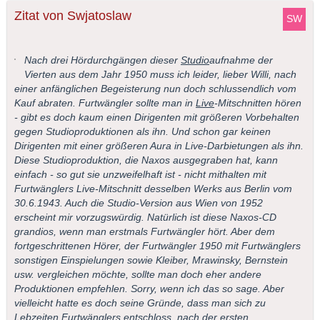
Zitat von Swjatoslaw
Nach drei Hördurchgängen dieser
Studio
aufnahme der
Vierten aus dem Jahr 1950 muss ich leider, lieber Willi, nach
einer anfänglichen Begeisterung nun doch schlussendlich vom
Kauf abraten. Furtwängler sollte man in
Live
-Mitschnitten hören
- gibt es doch kaum einen Dirigenten mit größeren Vorbehalten
gegen Studioproduktionen als ihn. Und schon gar keinen
Dirigenten mit einer größeren Aura in Live-Darbietungen als ihn.
Diese Studioproduktion, die Naxos ausgegraben hat, kann
einfach - so gut sie unzweifelhaft ist - nicht mithalten mit
Furtwänglers Live-Mitschnitt desselben Werks aus Berlin vom
30.6.1943. Auch die Studio-Version aus Wien von 1952
erscheint mir vorzugswürdig. Natürlich ist diese Naxos-CD
grandios, wenn man erstmals Furtwängler hört. Aber dem
fortgeschrittenen Hörer, der Furtwängler 1950 mit Furtwänglers
sonstigen Einspielungen sowie Kleiber, Mrawinsky, Bernstein
usw. vergleichen möchte, sollte man doch eher andere
Produktionen empfehlen. Sorry, wenn ich das so sage. Aber
vielleicht hatte es doch seine Gründe, dass man sich zu
Lebzeiten Furtwänglers entschloss, nach der ersten