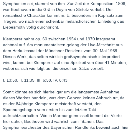
Symphonien sei, stammt von ihm. Zur Zeit der Komposition, 1806,
war Beethoven in die Gräfin Deym von Stritetz verliebt. Der
romantische Charakter kommt m. E. besonders im Kopfsatz zum
Tragen, wo nach einer scheinbar melancholischen Einleitung das
Liebesmotiv völlig durchbricht.
Klemperer nahm op. 60 zwischen 1954 und 1970 insgesamt
achtmal auf. Am monumentalsten gelang der Live-Mitschnitt aus
dem Herkulessaal der Münchner Residenz vom 30. Mai 1969.
Dieses Werk, das selten wirklich großsymphonisch interpretiert
wird, kommt bei Klemperer auf eine Spielzeit von über 41 Minuten,
wobei es sich wie folgt auf die einzelnen Sätze verteilt:
I. 13:58, II. 11:35, III. 6:58, IV. 8:43
Somit könnte es sich hierbei gar um die langsamste Aufnahme
dieses Werkes handeln, was dem Ganzen keinen Abbruch tut, da
es der 84jährige Klemperer meisterhaft versteht, den
Spannungsbogen vom ersten bis zum letzten Takt
aufrechtzuerhalten. Wie in Marmor gemeisselt kommt die Vierte
hier daher, Beethoven wird wahrlich zum Titanen. Das
Symphonieorchester des Bayerischen Rundfunks beweist auch hier