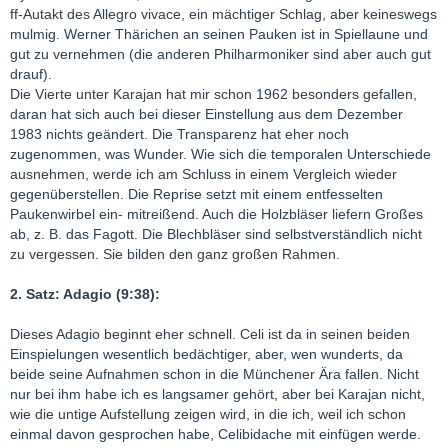
ff-Autakt des Allegro vivace, ein mächtiger Schlag, aber keineswegs
mulmig. Werner Thärichen an seinen Pauken ist in Spiellaune und
gut zu vernehmen (die anderen Philharmoniker sind aber auch gut
drauf).
Die Vierte unter Karajan hat mir schon 1962 besonders gefallen,
daran hat sich auch bei dieser Einstellung aus dem Dezember
1983 nichts geändert. Die Transparenz hat eher noch
zugenommen, was Wunder. Wie sich die temporalen Unterschiede
ausnehmen, werde ich am Schluss in einem Vergleich wieder
gegenüberstellen. Die Reprise setzt mit einem entfesselten
Paukenwirbel ein- mitreißend. Auch die Holzbläser liefern Großes
ab, z. B. das Fagott. Die Blechbläser sind selbstverständlich nicht
zu vergessen. Sie bilden den ganz großen Rahmen.
2. Satz: Adagio (9:38):
Dieses Adagio beginnt eher schnell. Celi ist da in seinen beiden
Einspielungen wesentlich bedächtiger, aber, wen wunderts, da
beide seine Aufnahmen schon in die Münchener Ära fallen. Nicht
nur bei ihm habe ich es langsamer gehört, aber bei Karajan nicht,
wie die untige Aufstellung zeigen wird, in die ich, weil ich schon
einmal davon gesprochen habe, Celibidache mit einfügen werde.