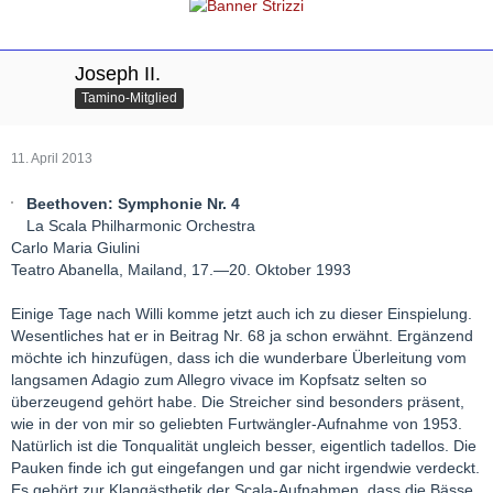
Joseph II.
Tamino-Mitglied
11. April 2013
Beethoven: Symphonie Nr. 4
La Scala Philharmonic Orchestra
Carlo Maria Giulini
Teatro Abanella, Mailand, 17.—20. Oktober 1993
Einige Tage nach Willi komme jetzt auch ich zu dieser Einspielung.
Wesentliches hat er in Beitrag Nr. 68 ja schon erwähnt. Ergänzend
möchte ich hinzufügen, dass ich die wunderbare Überleitung vom
langsamen Adagio zum Allegro vivace im Kopfsatz selten so
überzeugend gehört habe. Die Streicher sind besonders präsent,
wie in der von mir so geliebten Furtwängler-Aufnahme von 1953.
Natürlich ist die Tonqualität ungleich besser, eigentlich tadellos. Die
Pauken finde ich gut eingefangen und gar nicht irgendwie verdeckt.
Es gehört zur Klangästhetik der Scala-Aufnahmen, dass die Bässe