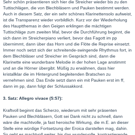
Sehr schön präsentieren sich hier die Streicher wieder bis zu den
Tuttischlägen, die von Blechbläsern und Pauken bestimmt werden.
Auch in diesem Satz, der ein sehr schönes Klarinettensolo aufweist,
ist die Transparenz wieder vorbildlich. Kurz vor der Wiederholung
des Hauptthemas in den Geigen erklingen die mächtigen
Tuttischläge zum zweiten Mal, bevor die Durchführung beginnt, die
sich dann im Streicherpiano verliert, bevor das Fagott im pp
übernimmt, dann über das Horn und die Flöte die Reprise einsetzt.
Immer noch setzt sich der schreitende-swingende Rhythmus fort, in
dem Blechbläser und Streicher im Gespräch sind, dann die
Klarinette eine wunderbare Melodie in der hohen Lage anstimmt
und an die Hörner übergibt. Müßig zu erwähnen, dass hier
kristallklar die im Hintergrund begleitenden Bratschen zu
vernehmen sind. Das Ende setzt dann ein mit Pauken erst im ff,
dann im pp, dann folgt der Schlussakkord.
3. Satz: Allegro vivace (5:57):
Kraftvoll beginnt das Scherzo, wiederum mit sehr präsenten
Pauken und Blechbläsern, Gott sei Dank nicht zu schnell, dann
wäre die machtvolle, ja fast heroische Wirkung, die m.E. an dieser
Stelle eine würdige Fortsetzung der Eroica darstellen mag, dahin.
So geht es machtvoll weiter, bis das wundervolle, kontrastierende