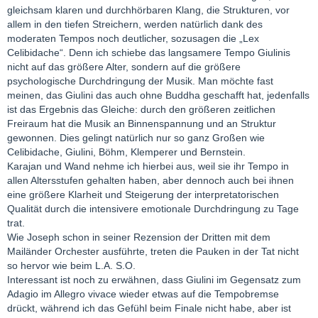
gleichsam klaren und durchhörbaren Klang, die Strukturen, vor
allem in den tiefen Streichern, werden natürlich dank des
moderaten Tempos noch deutlicher, sozusagen die „Lex
Celibidache“. Denn ich schiebe das langsamere Tempo Giulinis
nicht auf das größere Alter, sondern auf die größere
psychologische Durchdringung der Musik. Man möchte fast
meinen, das Giulini das auch ohne Buddha geschafft hat, jedenfalls
ist das Ergebnis das Gleiche: durch den größeren zeitlichen
Freiraum hat die Musik an Binnenspannung und an Struktur
gewonnen. Dies gelingt natürlich nur so ganz Großen wie
Celibidache, Giulini, Böhm, Klemperer und Bernstein.
Karajan und Wand nehme ich hierbei aus, weil sie ihr Tempo in
allen Altersstufen gehalten haben, aber dennoch auch bei ihnen
eine größere Klarheit und Steigerung der interpretatorischen
Qualität durch die intensivere emotionale Durchdringung zu Tage
trat.
Wie Joseph schon in seiner Rezension der Dritten mit dem
Mailänder Orchester ausführte, treten die Pauken in der Tat nicht
so hervor wie beim L.A. S.O.
Interessant ist noch zu erwähnen, dass Giulini im Gegensatz zum
Adagio im Allegro vivace wieder etwas auf die Tempobremse
drückt, während ich das Gefühl beim Finale nicht habe, aber ist