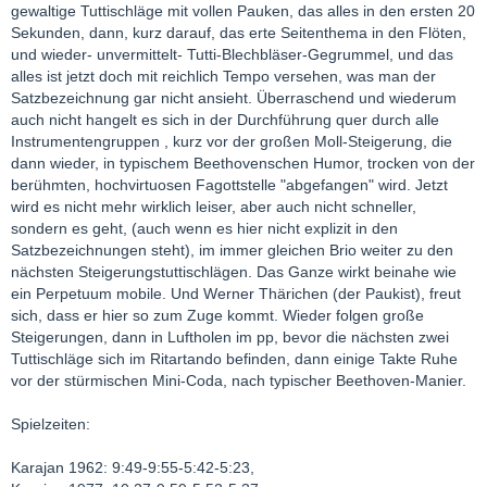
gewaltige Tuttischläge mit vollen Pauken, das alles in den ersten 20
Sekunden, dann, kurz darauf, das erte Seitenthema in den Flöten,
und wieder- unvermittelt- Tutti-Blechbläser-Gegrummel, und das
alles ist jetzt doch mit reichlich Tempo versehen, was man der
Satzbezeichnung gar nicht ansieht. Überraschend und wiederum
auch nicht hangelt es sich in der Durchführung quer durch alle
Instrumentengruppen , kurz vor der großen Moll-Steigerung, die
dann wieder, in typischem Beethovenschen Humor, trocken von der
berühmten, hochvirtuosen Fagottstelle "abgefangen" wird. Jetzt
wird es nicht mehr wirklich leiser, aber auch nicht schneller,
sondern es geht, (auch wenn es hier nicht explizit in den
Satzbezeichnungen steht), im immer gleichen Brio weiter zu den
nächsten Steigerungstuttischlägen. Das Ganze wirkt beinahe wie
ein Perpetuum mobile. Und Werner Thärichen (der Paukist), freut
sich, dass er hier so zum Zuge kommt. Wieder folgen große
Steigerungen, dann in Luftholen im pp, bevor die nächsten zwei
Tuttischläge sich im Ritartando befinden, dann einige Takte Ruhe
vor der stürmischen Mini-Coda, nach typischer Beethoven-Manier.
Spielzeiten:
Karajan 1962: 9:49-9:55-5:42-5:23,