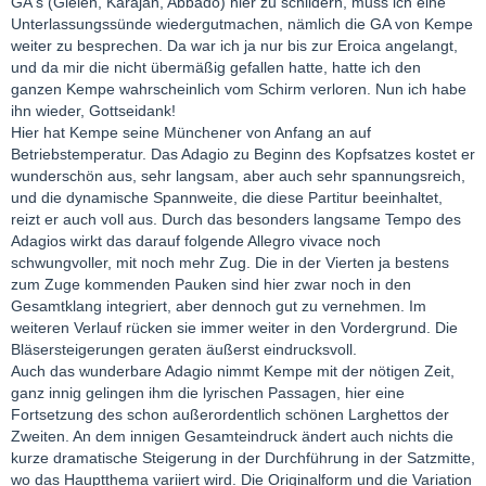
GA's (Gielen, Karajan, Abbado) hier zu schildern, muss ich eine
Unterlassungssünde wiedergutmachen, nämlich die GA von Kempe
weiter zu besprechen. Da war ich ja nur bis zur Eroica angelangt,
und da mir die nicht übermäßig gefallen hatte, hatte ich den
ganzen Kempe wahrscheinlich vom Schirm verloren. Nun ich habe
ihn wieder, Gottseidank!
Hier hat Kempe seine Münchener von Anfang an auf
Betriebstemperatur. Das Adagio zu Beginn des Kopfsatzes kostet er
wunderschön aus, sehr langsam, aber auch sehr spannungsreich,
und die dynamische Spannweite, die diese Partitur beeinhaltet,
reizt er auch voll aus. Durch das besonders langsame Tempo des
Adagios wirkt das darauf folgende Allegro vivace noch
schwungvoller, mit noch mehr Zug. Die in der Vierten ja bestens
zum Zuge kommenden Pauken sind hier zwar noch in den
Gesamtklang integriert, aber dennoch gut zu vernehmen. Im
weiteren Verlauf rücken sie immer weiter in den Vordergrund. Die
Bläsersteigerungen geraten äußerst eindrucksvoll.
Auch das wunderbare Adagio nimmt Kempe mit der nötigen Zeit,
ganz innig gelingen ihm die lyrischen Passagen, hier eine
Fortsetzung des schon außerordentlich schönen Larghettos der
Zweiten. An dem innigen Gesamteindruck ändert auch nichts die
kurze dramatische Steigerung in der Durchführung in der Satzmitte,
wo das Hauptthema variiert wird. Die Originalform und die Variation