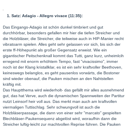
1. Satz: Adagio - Allegro vivace (11:35):
Das Eingangs-Adagio ist schön dunkel timbriert und gut
durchhörbar, besonders gefallen mir hier die tiefen Streicher und
die Holzbläser, die Streicher, die teilweise auch in HIP-Manier recht
vibratoarm spielen. Alles geht sehr gelassen vor sich, bis sich der
erste ff-Höhepunkt als großer Gegensatz erweist. Wie ein
gigantischer Peitschenknall kommt das Tutti, ganz kurz, unheimlcih
erregend mit enorm erhöhtem Tempo, fast "vivacissimo", immer
noch ist der Klang kristallklar, es ist ein sehr kraftvoller Beethoven,
keineswegs belanglos, es geht pausenlos vorwärts, die Bostoner
sind wieder obenauf, die Pauken mischen an den Nahtstellen
kräftig mit.
Das Hauptthema wird wiederholt- das gefällt mir alles ausnehmend
gut, das hat Verve, auch die dynamischen Spannweiten der Partitur
nutzt Leinsorf heir voll aus. Das merkt man auch am kraftvollen
viermaligen Tuttischlag. Sehr schwungvoll ist auch die
Holzbläserpassage, die dann von einer sehr "marcato" gespielten
Blechbläser-Paukensequenz abgelöst wird, woraufhin dann die
Streicher luftig-leicht zur machtvollen Reprise führen. Die Pauken