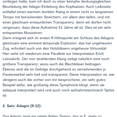
vorliegen hatte, kam ich doch zu einer beinahe deckungsgleichen
Beurteilung der Adagio-Einleitung des Kopfsatzes. Auch Leibowitz
entfaltet einen warmen dunklen Klang in einem nicht zu langsamen
Tempo mit berückenden Streichern, vor allem den tiefen, und mit
einer gleichsam erstaunlichen Transparenz, denn wir dürfen nicht
vergessen, dass diese Aufnahme 51 Jahre alt ist. Dies ist ein sehr
entspanntes Musizieren.
Dann ereignet sich im ersten ff-Höhepunkt am Schluss des Adagios
gleichsam eine eminent temporale Explosion: das hat ungeheuren
Zug, erfordert auch von den Holzbläsern ungeheure Virtuosität.
Hier sehe ich wiederum eine Parallele zur Interpretation Erich
Leinsdorfs. Der nun strahlenden Klang zeitigt natürlich eine noch
größere Transparenz, wozu auch die Blechbläser beitragen.
Ebenso sind die im Gefolge durchgehend zu vernehmenden p-
Paukenwirbel sehr hell und transparent. Diese Interpretation ist, wie
übrigens auch die vorher von mir besprochene, ein sehr gutes
Beispiel dafür, wie großartig diese Symphonie klingt, wenn sie
adäquat interpretiert wird und auch noch aufnahmetechnisch Spitze
ist.
2. Satz: Adagio (9:12):
Das Adagio zeigt ein relativ flottes Tempo, das m.E. mehr zu