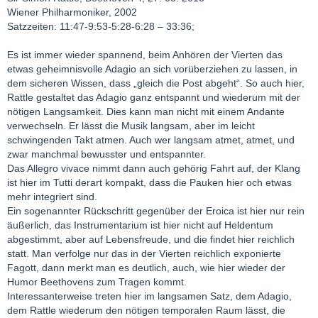
Wiener Philharmoniker, 2002
Satzzeiten: 11:47-9:53-5:28-6:28 – 33:36;
Es ist immer wieder spannend, beim Anhören der Vierten das
etwas geheimnisvolle Adagio an sich vorüberziehen zu lassen, in
dem sicheren Wissen, dass „gleich die Post abgeht“. So auch hier,
Rattle gestaltet das Adagio ganz entspannt und wiederum mit der
nötigen Langsamkeit. Dies kann man nicht mit einem Andante
verwechseln. Er lässt die Musik langsam, aber im leicht
schwingenden Takt atmen. Auch wer langsam atmet, atmet, und
zwar manchmal bewusster und entspannter.
Das Allegro vivace nimmt dann auch gehörig Fahrt auf, der Klang
ist hier im Tutti derart kompakt, dass die Pauken hier och etwas
mehr integriert sind.
Ein sogenannter Rückschritt gegenüber der Eroica ist hier nur rein
äußerlich, das Instrumentarium ist hier nicht auf Heldentum
abgestimmt, aber auf Lebensfreude, und die findet hier reichlich
statt. Man verfolge nur das in der Vierten reichlich exponierte
Fagott, dann merkt man es deutlich, auch, wie hier wieder der
Humor Beethovens zum Tragen kommt.
Interessanterweise treten hier im langsamen Satz, dem Adagio,
dem Rattle wiederum den nötigen temporalen Raum lässt, die