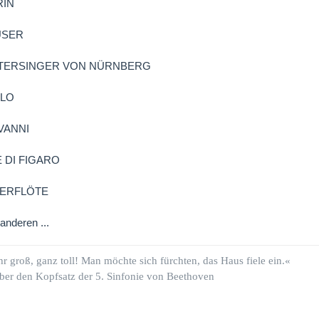
RIN
USER
STERSINGER VON NÜRNBERG
RLO
VANNI
 DI FIGARO
BERFLÖTE
anderen ...
hr groß, ganz toll! Man möchte sich fürchten, das Haus fiele ein.«
ber den Kopfsatz der 5. Sinfonie von Beethoven