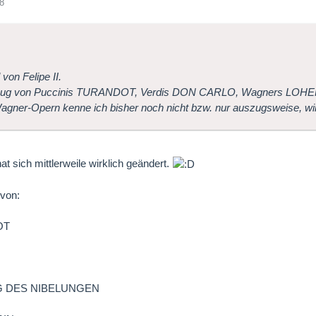
8
 von Felipe II.
nug von Puccinis TURANDOT, Verdis DON CARLO, Wagners LOH
gner-Opern kenne ich bisher noch nicht bzw. nur auszugsweise, wir
hat sich mittlerweile wirklich geändert.
 von:
OT
L
G DES NIBELUNGEN