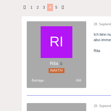
1
2
3
4
5
28. Septem
Ich binn n
also imme
Rita
Rita
INAKTIV
Beiträge
694
28. Septem