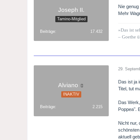
Nie genu
Joseph II.
Mehr Wagne
Tamino-Mitglied
»Das ist se
Beiträge
17.432
– Goethe ü
29. Septem
Das ist ja
Alviano
Titel, tut
INAKTIV
Das Werk, 
Beiträge
2.215
Poppea". E
Nicht nur,
schönsten 
aktuell ge