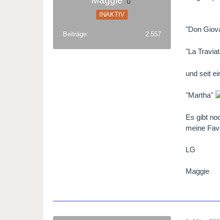
Maggie
INAKTIV
"Don Giov
Beiträge
2.557
"La Travia
und seit e
"Martha"
Es gibt no
meine Favo
LG
Maggie