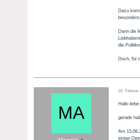
Dazu kommt
besonders 
Dann die f
Liebhaberi
die Politi
Doch, für m
29. Februar
Hallo lieb
gerade hab
Am 15.06.2
einige Ope