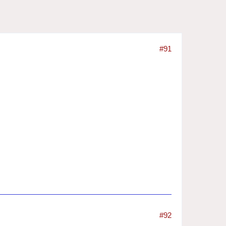
#91
#92