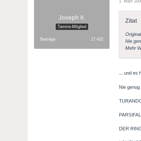
1. März 200
Joseph II.
Zitat
Tamino-Mitglied
Original
Beiträge
17.432
Nie ge
Mehr Wa
... und es 
Nie genug
TURAND
PARSIFA
DER RIN