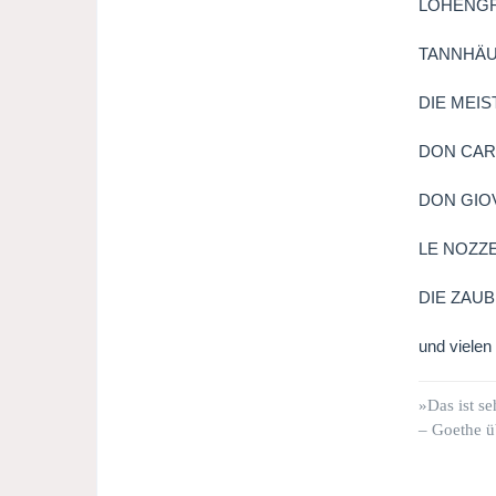
LOHENG
TANNHÄ
DIE MEI
DON CA
DON GIO
LE NOZZE
DIE ZAU
und vielen 
»Das ist se
– Goethe ü