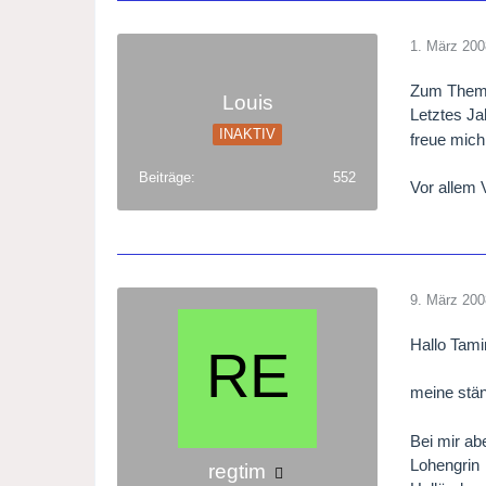
1. März 200
Zum Thema
Louis
Letztes Ja
INAKTIV
freue mich
Beiträge
552
Vor allem V
9. März 200
Hallo Tami
meine stän
Bei mir ab
Lohengrin
regtim