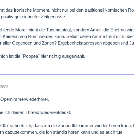
 das ironische Moment, nicht nur bei den traditionell komischen Rol
positiv gezeichneter Zeitgenosse.
ehlende Moral: nicht die Tugend siegt, sondern Amor -die Ehefrau wird
n Kaiserin von Rom werden kann. Selbst deren Amme freut sich über
ker aller Gegenden und Zonen? Ergebenheistadressen abgeben und Jub
ich ist die "Poppea" hier richtig ausgewählt.
 2008
e Opernimmerwiederhörer,
e ich diesen Thread wiederentdeckt.
007 schrieb ich, dass ich die Zauberflöte immer wieder hören kann. 
rn dazugekommen, die ich ständig hören kann und es auch tue.