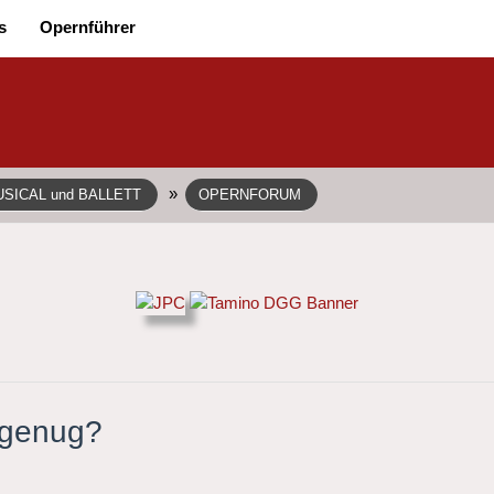
s
Opernführer
»
SICAL und BALLETT
OPERNFORUM
 genug?