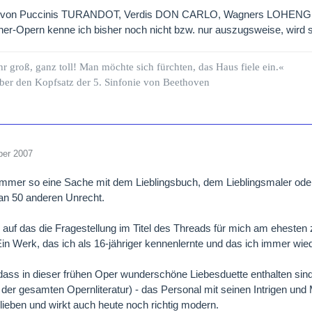
g von Puccinis TURANDOT, Verdis DON CARLO, Wagners LOHENG
r-Opern kenne ich bisher noch nicht bzw. nur auszugsweise, wird s
hr groß, ganz toll! Man möchte sich fürchten, das Haus fiele ein.«
ber den Kopfsatz der 5. Sinfonie von Beethoven
ber 2007
 immer so eine Sache mit dem Lieblingsbuch, dem Lieblingsmaler od
 man 50 anderen Unrecht.
auf das die Fragestellung im Titel des Threads für mich am ehesten zu
in Werk, das ich als 16-jähriger kennenlernte und das ich immer wie
 dass in dieser frühen Oper wunderschöne Liebesduette enthalten sind (
der gesamten Opernliteratur) - das Personal mit seinen Intrigen und
blieben und wirkt auch heute noch richtig modern.