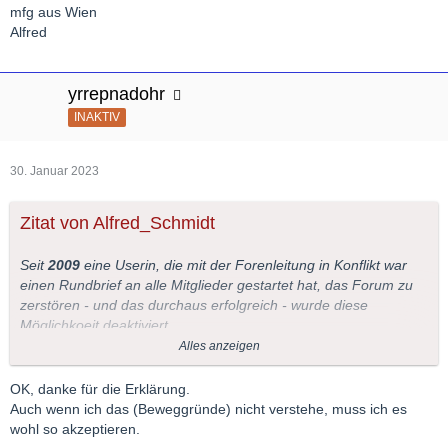
mfg aus Wien
Alfred
yrrepnadohr
INAKTIV
30. Januar 2023
Zitat von Alfred_Schmidt
Seit
2009
eine Userin, die mit der Forenleitung in Konflikt war
einen Rundbrief an alle Mitglieder gestartet hat, das Forum zu
zerstören - und das durchaus erfolgreich - wurde diese
Möglichkoeit deaktiviert.
Es gibt somit auch nicht mehr den verstecketen Austausch von
Alles anzeigen
Raubkopien.
Aus meiner Sicht bringen "persönliche Beziehungen" auch
OK, danke für die Erklärung.
"persönliche Spannungen" mit sich - die dann in Untergrund
Auch wenn ich das (Beweggründe) nicht verstehe, muss ich es
ausgetragen werden und und von uns nicht eingebremst
wohl so akzeptieren.
werden können - weil wir sie nicht sehen.