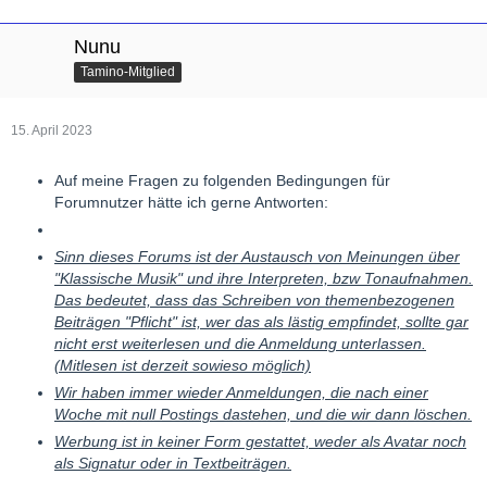
Dazu kommt, daß "Befreundungen" stets auch
"Gruppenbildungen " begünstigen, bzw erzeugen:
Nunu
Bedeutet, Mitglied A droht, aus dem Forum auszutreten, wenn
Tamino-Mitglied
Mitglied B nicht verbannt wird (und umgekehrt)
Jedes der beiden Mitglieder hat eine Klientel aufgebaut, die ihm
-ungeachtet der tatsächlichen Sachlage - durch dick und dünn
15. April 2023
folgen.
Sowas macht ein Forum "unregierbar"
Auf meine Fragen zu folgenden Bedingungen für
Einige andere Foren haben bedienen sich einer ähnlichen
Forumnutzer hätte ich gerne Antworten:
Strategie
Sinn dieses Forums ist der Austausch von Meinungen über
mfg aus Wien
"Klassische Musik" und ihre Interpreten, bzw Tonaufnahmen.
Alfred
Das bedeutet, dass das Schreiben von themenbezogenen
Beiträgen "Pflicht" ist, wer das als lästig empfindet, sollte gar
nicht erst weiterlesen und die Anmeldung unterlassen.
(Mitlesen ist derzeit sowieso möglich)
Wir haben immer wieder Anmeldungen, die nach einer
Woche mit null Postings dastehen, und die wir dann löschen.
Werbung ist in keiner Form gestattet, weder als Avatar noch
als Signatur oder in Textbeiträgen.