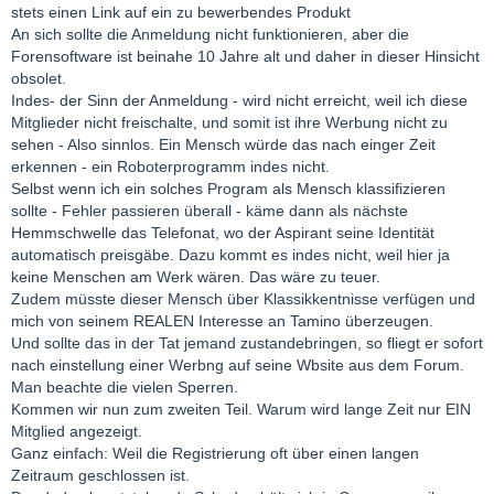
stets einen Link auf ein zu bewerbendes Produkt
An sich sollte die Anmeldung nicht funktionieren, aber die
Forensoftware ist beinahe 10 Jahre alt und daher in dieser Hinsicht
obsolet.
Indes- der Sinn der Anmeldung - wird nicht erreicht, weil ich diese
Mitglieder nicht freischalte, und somit ist ihre Werbung nicht zu
sehen - Also sinnlos. Ein Mensch würde das nach einger Zeit
erkennen - ein Roboterprogramm indes nicht.
Selbst wenn ich ein solches Program als Mensch klassifizieren
sollte - Fehler passieren überall - käme dann als nächste
Hemmschwelle das Telefonat, wo der Aspirant seine Identität
automatisch preisgäbe. Dazu kommt es indes nicht, weil hier ja
keine Menschen am Werk wären. Das wäre zu teuer.
Zudem müsste dieser Mensch über Klassikkentnisse verfügen und
mich von seinem REALEN Interesse an Tamino überzeugen.
Und sollte das in der Tat jemand zustandebringen, so fliegt er sofort
nach einstellung einer Werbng auf seine Wbsite aus dem Forum.
Man beachte die vielen Sperren.
Kommen wir nun zum zweiten Teil. Warum wird lange Zeit nur EIN
Mitglied angezeigt.
Ganz einfach: Weil die Registrierung oft über einen langen
Zeitraum geschlossen ist.