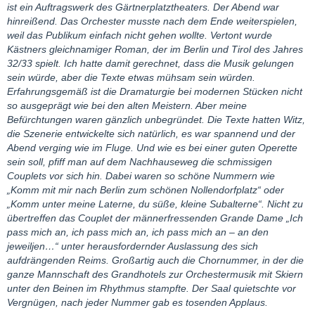
ist ein Auftragswerk des Gärtnerplatztheaters. Der Abend war
hinreißend. Das Orchester musste nach dem Ende weiterspielen,
weil das Publikum einfach nicht gehen wollte. Vertont wurde
Kästners gleichnamiger Roman, der im Berlin und Tirol des Jahres
32/33 spielt. Ich hatte damit gerechnet, dass die Musik gelungen
sein würde, aber die Texte etwas mühsam sein würden.
Erfahrungsgemäß ist die Dramaturgie bei modernen Stücken nicht
so ausgeprägt wie bei den alten Meistern. Aber meine
Befürchtungen waren gänzlich unbegründet. Die Texte hatten Witz,
die Szenerie entwickelte sich natürlich, es war spannend und der
Abend verging wie im Fluge. Und wie es bei einer guten Operette
sein soll, pfiff man auf dem Nachhauseweg die schmissigen
Couplets vor sich hin. Dabei waren so schöne Nummern wie
„Komm mit mir nach Berlin zum schönen Nollendorfplatz“ oder
„Komm unter meine Laterne, du süße, kleine Subalterne“. Nicht zu
übertreffen das Couplet der männerfressenden Grande Dame „Ich
pass mich an, ich pass mich an, ich pass mich an – an den
jeweiljen…“ unter herausfordernder Auslassung des sich
aufdrängenden Reims. Großartig auch die Chornummer, in der die
ganze Mannschaft des Grandhotels zur Orchestermusik mit Skiern
unter den Beinen im Rhythmus stampfte. Der Saal quietschte vor
Vergnügen, nach jeder Nummer gab es tosenden Applaus.