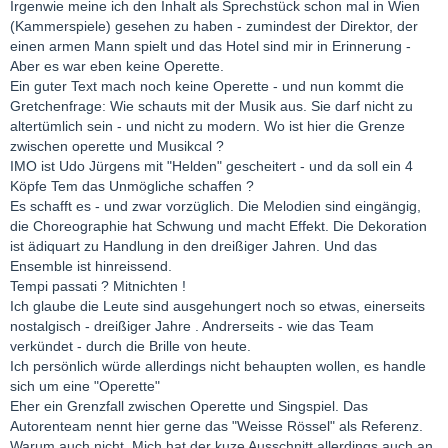
Irgenwie meine ich den Inhalt als Sprechstück schon mal in Wien
(Kammerspiele) gesehen zu haben - zumindest der Direktor, der
einen armen Mann spielt und das Hotel sind mir in Erinnerung -
Aber es war eben keine Operette.
Ein guter Text mach noch keine Operette - und nun kommt die
Gretchenfrage: Wie schauts mit der Musik aus. Sie darf nicht zu
altertümlich sein - und nicht zu modern. Wo ist hier die Grenze
zwischen operette und Musikcal ?
IMO ist Udo Jürgens mit "Helden" gescheitert - und da soll ein 4
Köpfe Tem das Unmögliche schaffen ?
Es schafft es - und zwar vorzüglich. Die Melodien sind eingängig,
die Choreographie hat Schwung und macht Effekt. Die Dekoration
ist ädiquart zu Handlung in den dreißiger Jahren. Und das
Ensemble ist hinreissend.
Tempi passati ? Mitnichten !
Ich glaube die Leute sind ausgehungert noch so etwas, einerseits
nostalgisch - dreißiger Jahre . Andrerseits - wie das Team
verkündet - durch die Brille von heute.
Ich persönlich würde allerdings nicht behaupten wollen, es handle
sich um eine "Operette"
Eher ein Grenzfall zwischen Operette und Singspiel. Das
Autorenteam nennt hier gerne das "Weisse Rössel" als Referenz.
Warum auch nicht. Mich hat der kuze Ausschnitt allerdings auch an