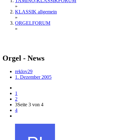
TAMINO-KLASSIKFORUM
»
KLASSIK allgemein
»
ORGELFORUM
»
Orgel - News
reklov29
1. Dezember 2005
1
2
3
Seite 3 von 4
4