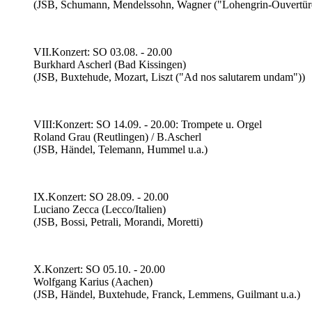
(JSB, Schumann, Mendelssohn, Wagner ("Lohengrin-Ouvertür
VII.Konzert: SO 03.08. - 20.00
Burkhard Ascherl (Bad Kissingen)
(JSB, Buxtehude, Mozart, Liszt ("Ad nos salutarem undam"))
VIII:Konzert: SO 14.09. - 20.00: Trompete u. Orgel
Roland Grau (Reutlingen) / B.Ascherl
(JSB, Händel, Telemann, Hummel u.a.)
IX.Konzert: SO 28.09. - 20.00
Luciano Zecca (Lecco/Italien)
(JSB, Bossi, Petrali, Morandi, Moretti)
X.Konzert: SO 05.10. - 20.00
Wolfgang Karius (Aachen)
(JSB, Händel, Buxtehude, Franck, Lemmens, Guilmant u.a.)