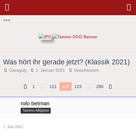
»
»
»
Was hört ihr gerade jetzt? (Klassik 2021)
Garaguly
1. Januar 2021
Geschlossen
1
…
121
122
123
…
280
rolo betman
Tamino-Mitglied
7. Juni 2021