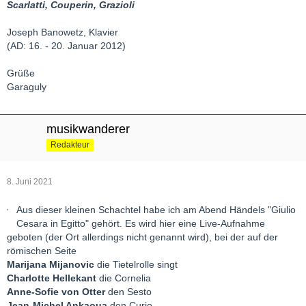
Scarlatti, Couperin, Grazioli
Joseph Banowetz, Klavier
(AD: 16. - 20. Januar 2012)
Grüße
Garaguly
musikwanderer
Redakteur
8. Juni 2021
Aus dieser kleinen Schachtel habe ich am Abend Händels "Giulio
Cesara in Egitto" gehört. Es wird hier eine Live-Aufnahme
geboten (der Ort allerdings nicht genannt wird), bei der auf der
römischen Seite
Marijana Mijanovic
die Tietelrolle singt
Charlotte Hellekant
die Cornelia
Anne-Sofie von Otter
den Sesto
Jean-Michel Ankaoua
den Curio