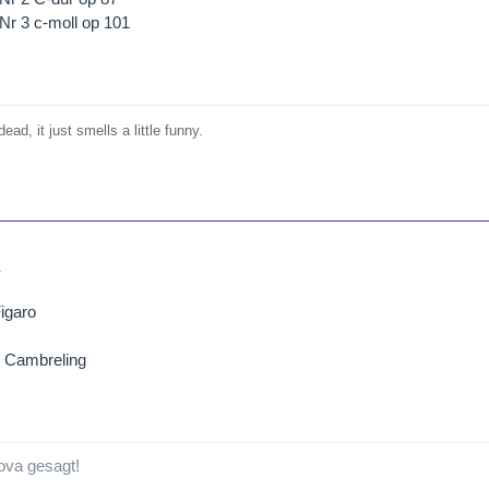
 Nr 3 c-moll op 101
o
ead, it just smells a little funny.
1
igaro
/ Cambreling
ova gesagt!