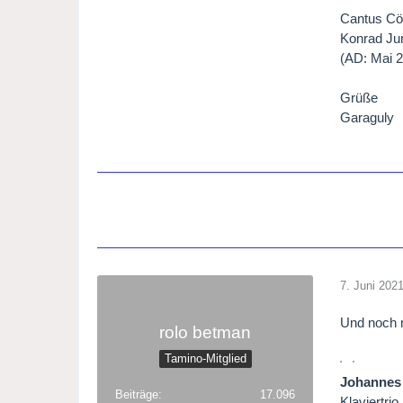
Cantus Cö
Konrad Ju
(AD: Mai 2
Grüße
Garaguly
7. Juni 202
Und noch m
rolo betman
Tamino-Mitglied
Johannes
Beiträge
17.096
Klaviertri