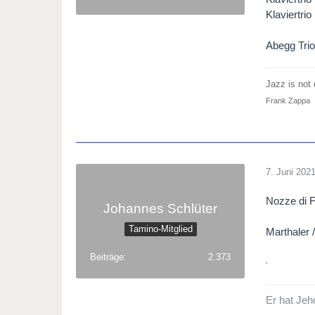
Klaviertrio
Abegg Tri
Jazz is not d
Frank Zappa
7. Juni 202
Nozze di F
Johannes Schlüter
Tamino-Mitglied
Marthaler 
Beiträge
2.373
Er hat Jeh