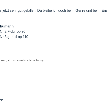
1
r jetzt sehr gut gefallen. Da bleibe ich doch beim Genre und beim En
chumann
 Nr 2 F-dur op 80
 Nr 3 g-moll op 110
o
ead, it just smells a little funny.
1
ch