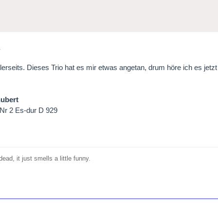
1
lerseits. Dieses Trio hat es mir etwas angetan, drum höre ich es jetzt
ubert
o Nr 2 Es-dur D 929
o
ead, it just smells a little funny.