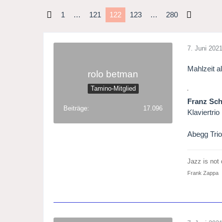
1
…
121
122
123
…
280
7. Juni 202
Mahlzeit al
rolo betman
Tamino-Mitglied
Franz Sch
Beiträge
17.096
Klaviertri
Abegg Tri
Jazz is not d
Frank Zappa