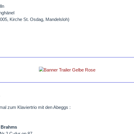
lln
nghänel
005, Kirche St. Osdag, Mandelsloh)
1
al zum Klaviertrio mit den Abeggs :
 Brahms
o Nr 2 C-dur op 87