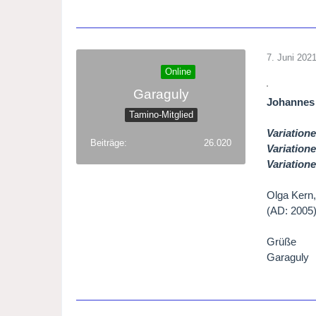
7. Juni 202
Online
Garaguly
Johannes
Tamino-Mitglied
Variatione
Beiträge
26.020
Variation
Variation
Olga Kern,
(AD: 2005
Grüße
Garaguly