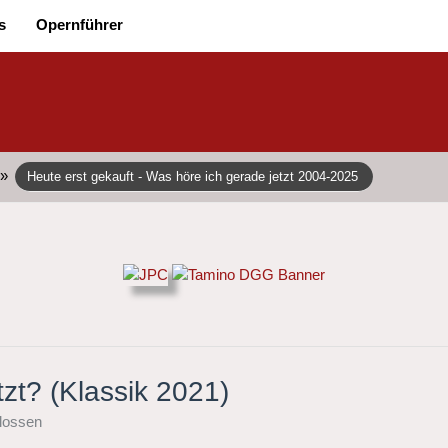
s
Opernführer
»
Heute erst gekauft - Was höre ich gerade jetzt 2004-2025
tzt? (Klassik 2021)
lossen