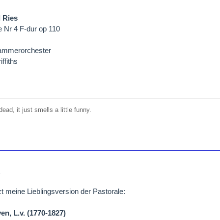
 Ries
 Nr 4 F-dur op 110
ammerorchester
ffiths
ead, it just smells a little funny.
1
tzt meine Lieblingsversion der Pastorale:
en, L.v. (1770-1827)