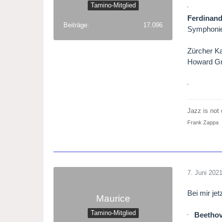
Tamino-Mitglied
Ferdinand
Beiträge
17.096
Symphonie
Zürcher K
Howard Gri
Jazz is not d
Frank Zappa
7. Juni 202
Bei mir je
Maurice
Tamino-Mitglied
Beethov