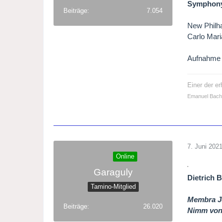
Symphony 
Beiträge
7.054
New Philh
Carlo Maria
Aufnahme 
Einer der e
Emanuel Bach
7. Juni 202
Online
Garaguly
Dietrich 
Tamino-Mitglied
Membra J
Beiträge
26.020
Nimm von 