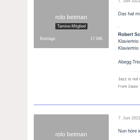
7. Juni 202
Das hat mi
rolo betman
Tamino-Mitglied
Robert S
Beiträge
17.096
Klaviertrio
Klaviertrio
Abegg Tri
Jazz is not d
Frank Zappa
7. Juni 202
Nun höre i
rolo betman