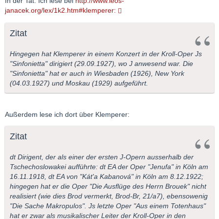
In der Tat. Ich lese bei
http://www.leos-
janacek.org/lex/1k2.htm#klemperer:
Zitat
Hingegen hat Klemperer in einem Konzert in der Kroll-Oper Js
"Sinfonietta" dirigiert (29.09.1927), wo J anwesend war. Die
"Sinfonietta" hat er auch in Wiesbaden (1926), New York
(04.03.1927) und Moskau (1929) aufgeführt.
Außerdem lese ich dort über Klemperer:
Zitat
dt Dirigent, der als einer der ersten J-Opern ausserhalb der
Tschechoslowakei aufführte: dt EA der Oper "Jenufa" in Köln am
16.11.1918, dt EA von "Kát'a Kabanová" in Köln am 8.12.1922;
hingegen hat er die Oper "Die Ausflüge des Herrn Brouek" nicht
realisiert (wie dies Brod vermerkt, Brod-Br, 21/a7), ebensowenig
"Die Sache Makropulos". Js letzte Oper "Aus einem Totenhaus"
hat er zwar als musikalischer Leiter der Kroll-Oper in den