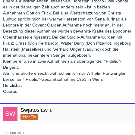
Energie ausstrahlenden, intensiven Florestan. Rocco - wie könnte
es in der damaligen Zeit auch anders sein - ist in beiden
Aufnahmen Gottlob Frick. Bei aller Wertschätzung von Christa
Ludwig spricht mich der warme Herzenston von Sena Jurinac als
Leonore in der Covent Garden Aufnahme noch mehr an. In der
Besetzung dieser Aufnahme wurden bewährte Kräfte des Londoner
Opernhauses eingesetzt. Bei der Studio-Aufnahme wurden mit
Franz Crass (Don Fernando), Walter Berry (Don Pizarro), Ingeborg
Hallstein (Marzelline) und Gerhard Unger (Jaquino) doch die
international bekannteren Sänger aufgeboten.
Klemperer also in zwei Aufnahmen als überragender "Fidelio"-
Dirigent.
Ähnliche Größe erreicht wahrscheinlich nur Wilhelm Furtwängler
bei seiner " Fidelio"-Gesamtaufnahme 1953 in Wien.
Herzlichst
Operus
Swjatoslaw
INAKTIV
13. Juni 2010