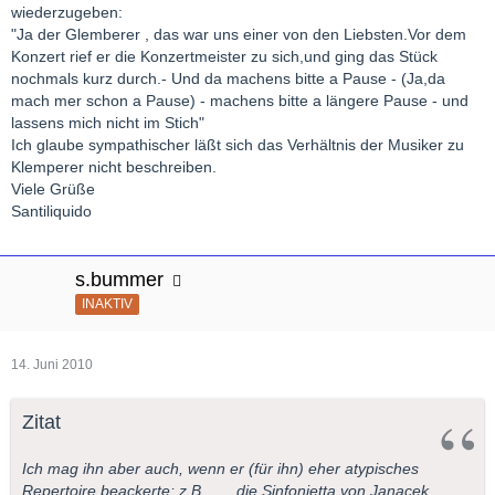
wiederzugeben:
"Ja der Glemberer , das war uns einer von den Liebsten.Vor dem
Konzert rief er die Konzertmeister zu sich,und ging das Stück
nochmals kurz durch.- Und da machens bitte a Pause - (Ja,da
mach mer schon a Pause) - machens bitte a längere Pause - und
lassens mich nicht im Stich"
Ich glaube sympathischer läßt sich das Verhältnis der Musiker zu
Klemperer nicht beschreiben.
Viele Grüße
Santiliquido
s.bummer
INAKTIV
14. Juni 2010
Zitat
Ich mag ihn aber auch, wenn er (für ihn) eher atypisches
Repertoire beackerte: z.B. ..... die Sinfonietta von Janacek