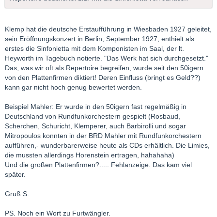
Klemp hat die deutsche Erstaufführung in Wiesbaden 1927 geleitet,
sein Eröffnungskonzert in Berlin, September 1927, enthielt als
erstes die Sinfonietta mit dem Komponisten im Saal, der lt.
Heyworth im Tagebuch notierte. "Das Werk hat sich durchgesetzt."
Das, was wir oft als Repertoire begreifen, wurde seit den 50igern
von den Plattenfirmen diktiert! Deren Einfluss (bringt es Geld??)
kann gar nicht hoch genug bewertet werden.
Beispiel Mahler: Er wurde in den 50igern fast regelmäßig in
Deutschland von Rundfunkorchestern gespielt (Rosbaud,
Scherchen, Schuricht, Klemperer, auch Barbirolli und sogar
Mitropoulos konnten in der BRD Mahler mit Rundfunkorchestern
aufführen,- wunderbarerweise heute als CDs erhältlich. Die Limies,
die mussten allerdings Horenstein ertragen, hahahaha)
Und die großen Plattenfirmen?..... Fehlanzeige. Das kam viel
später.
Gruß S.
PS. Noch ein Wort zu Furtwängler.