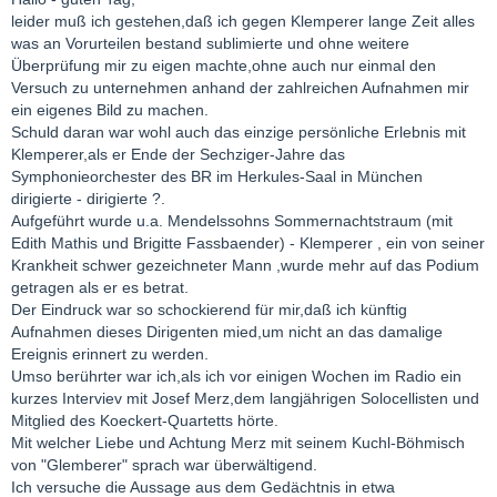
leider muß ich gestehen,daß ich gegen Klemperer lange Zeit alles
was an Vorurteilen bestand sublimierte und ohne weitere
Überprüfung mir zu eigen machte,ohne auch nur einmal den
Versuch zu unternehmen anhand der zahlreichen Aufnahmen mir
ein eigenes Bild zu machen.
Schuld daran war wohl auch das einzige persönliche Erlebnis mit
Klemperer,als er Ende der Sechziger-Jahre das
Symphonieorchester des BR im Herkules-Saal in München
dirigierte - dirigierte ?.
Aufgeführt wurde u.a. Mendelssohns Sommernachtstraum (mit
Edith Mathis und Brigitte Fassbaender) - Klemperer , ein von seiner
Krankheit schwer gezeichneter Mann ,wurde mehr auf das Podium
getragen als er es betrat.
Der Eindruck war so schockierend für mir,daß ich künftig
Aufnahmen dieses Dirigenten mied,um nicht an das damalige
Ereignis erinnert zu werden.
Umso berührter war ich,als ich vor einigen Wochen im Radio ein
kurzes Interviev mit Josef Merz,dem langjährigen Solocellisten und
Mitglied des Koeckert-Quartetts hörte.
Mit welcher Liebe und Achtung Merz mit seinem Kuchl-Böhmisch
von "Glemberer" sprach war überwältigend.
Ich versuche die Aussage aus dem Gedächtnis in etwa