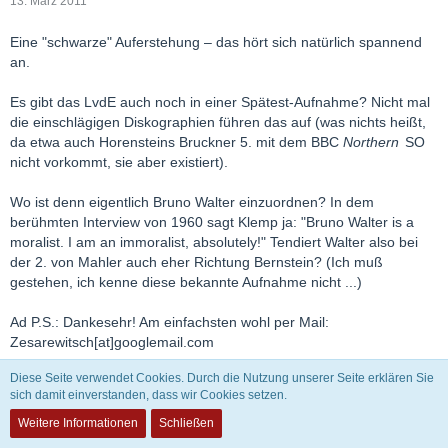
13. März 2011
Eine "schwarze" Auferstehung – das hört sich natürlich spannend
an.
Es gibt das LvdE auch noch in einer Spätest-Aufnahme? Nicht mal
die einschlägigen Diskographien führen das auf (was nichts heißt,
da etwa auch Horensteins Bruckner 5. mit dem BBC
Northern
SO
nicht vorkommt, sie aber existiert).
Wo ist denn eigentlich Bruno Walter einzuordnen? In dem
berühmten Interview von 1960 sagt Klemp ja: "Bruno Walter is a
moralist. I am an immoralist, absolutely!" Tendiert Walter also bei
der 2. von Mahler auch eher Richtung Bernstein? (Ich muß
gestehen, ich kenne diese bekannte Aufnahme nicht ...)
Ad P.S.: Dankesehr! Am einfachsten wohl per Mail:
Zesarewitsch[at]googlemail.com
Diese Seite verwendet Cookies. Durch die Nutzung unserer Seite erklären Sie
LG
sich damit einverstanden, dass wir Cookies setzen.
Weitere Informationen
Schließen