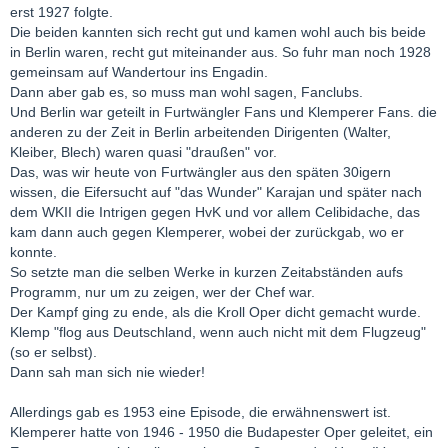
erst 1927 folgte.
Die beiden kannten sich recht gut und kamen wohl auch bis beide
in Berlin waren, recht gut miteinander aus. So fuhr man noch 1928
gemeinsam auf Wandertour ins Engadin.
Dann aber gab es, so muss man wohl sagen, Fanclubs.
Und Berlin war geteilt in Furtwängler Fans und Klemperer Fans. die
anderen zu der Zeit in Berlin arbeitenden Dirigenten (Walter,
Kleiber, Blech) waren quasi "draußen" vor.
Das, was wir heute von Furtwängler aus den späten 30igern
wissen, die Eifersucht auf "das Wunder" Karajan und später nach
dem WKII die Intrigen gegen HvK und vor allem Celibidache, das
kam dann auch gegen Klemperer, wobei der zurückgab, wo er
konnte.
So setzte man die selben Werke in kurzen Zeitabständen aufs
Programm, nur um zu zeigen, wer der Chef war.
Der Kampf ging zu ende, als die Kroll Oper dicht gemacht wurde.
Klemp "flog aus Deutschland, wenn auch nicht mit dem Flugzeug"
(so er selbst).
Dann sah man sich nie wieder!
Allerdings gab es 1953 eine Episode, die erwähnenswert ist.
Klemperer hatte von 1946 - 1950 die Budapester Oper geleitet, ein