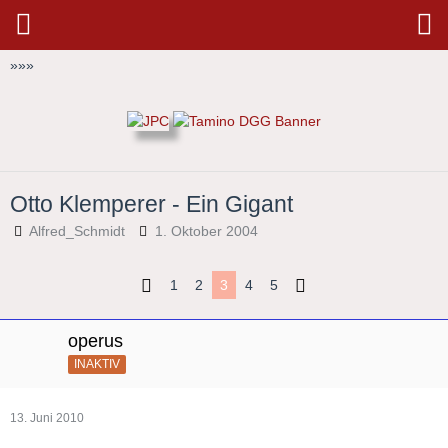
»
»
»
Otto Klemperer - Ein Gigant
Alfred_Schmidt
1. Oktober 2004
1
2
3
4
5
operus
INAKTIV
13. Juni 2010