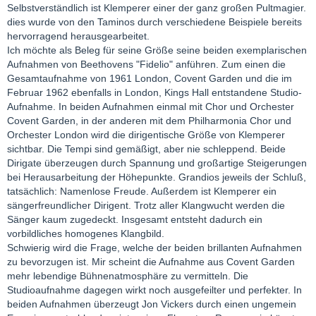
Selbstverständlich ist Klemperer einer der ganz großen Pultmagier.
dies wurde von den Taminos durch verschiedene Beispiele bereits
hervorragend herausgearbeitet.
Ich möchte als Beleg für seine Größe seine beiden exemplarischen
Aufnahmen von Beethovens "Fidelio" anführen. Zum einen die
Gesamtaufnahme von 1961 London, Covent Garden und die im
Februar 1962 ebenfalls in London, Kings Hall entstandene Studio-
Aufnahme. In beiden Aufnahmen einmal mit Chor und Orchester
Covent Garden, in der anderen mit dem Philharmonia Chor und
Orchester London wird die dirigentische Größe von Klemperer
sichtbar. Die Tempi sind gemäßigt, aber nie schleppend. Beide
Dirigate überzeugen durch Spannung und großartige Steigerungen
bei Herausarbeitung der Höhepunkte. Grandios jeweils der Schluß,
tatsächlich: Namenlose Freude. Außerdem ist Klemperer ein
sängerfreundlicher Dirigent. Trotz aller Klangwucht werden die
Sänger kaum zugedeckt. Insgesamt entsteht dadurch ein
vorbildliches homogenes Klangbild.
Schwierig wird die Frage, welche der beiden brillanten Aufnahmen
zu bevorzugen ist. Mir scheint die Aufnahme aus Covent Garden
mehr lebendige Bühnenatmosphäre zu vermitteln. Die
Studioaufnahme dagegen wirkt noch ausgefeilter und perfekter. In
beiden Aufnahmen überzeugt Jon Vickers durch einen ungemein