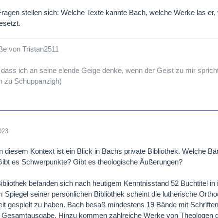
ragen stellen sich: Welche Texte kannte Bach, welche Werke las er,
esetzt.
ße von Tristan2511
, dass ich an seine elende Geige denke, wenn der Geist zu mir sprich
n zu Schuppanzigh)
023
in diesem Kontext ist ein Blick in Bachs private Bibliothek. Welche 
Gibt es Schwerpunkte? Gibt es theologische Äußerungen?
ibliothek befanden sich nach heutigem Kenntnisstand 52 Buchtitel 
m Spiegel seiner persönlichen Bibliothek scheint die lutherische Ortho
t gespielt zu haben. Bach besaß mindestens 19 Bände mit Schriften M
e Gesamtausgabe. Hinzu kommen zahlreiche Werke von Theologen der