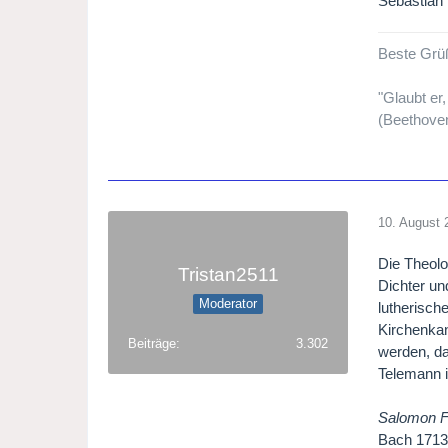
Sebastian
Beste Grü
"Glaubt er
(Beethove
10. August 
Die Theolo
Tristan2511
Dichter un
Moderator
lutherisch
Kirchenkan
Beiträge
3.302
werden, da
Telemann i
Salomon F
Bach 1713 