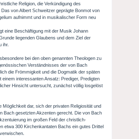
ristliche Religion, die Verkündigung des
n. Das von Albert Schweitzer geprägte Bonmot von
angelium aufnimmt und in musikalischer Form neu
igt eine Beschäftigung mit der Musik Johann
 Grunde liegenden Glaubens und dem Ziel der
 ihr.
nsbesondere bei den oben genannten Theologen zu
eitgenössischen Verständnisses der von Bach
lich die Frömmigkeit und die Dogmatik der späten
 einem interessanten Ansatz: Prediger, Predigten
her Hinsicht untersucht, zunächst völlig losgelöst
e Möglichkeit dar, sich der privaten Religiosität und
n Bach gesetzten Akzenten gerecht. Die von Bach
zentuierung im großen Feld der christlich-
n etwa 300 Kirchenkantaten Bachs ein gutes Drittel
 verwischen.