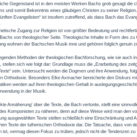
liche Gegenstand ist in den meisten Werken Bachs grob gesagt die ch
s und somit Bekenntnis eines gläubigen Christen zu seiner Religio
fünften Evangelisten“ ist insofern zutreffend, als dass Bach das Ev
.
hetische Zugang zur Religion ist von größter Bedeutung und rechtfert
Bachs von theologischer Seite. Theologische Inhalte in Form des zu
ng wohnen der Bachschen Musik inne und gehören folglich genuin zu
legenden Methoden der theologischen Bachforschung, wie sie auch i
d, stellen sich wie folgt dar: Grundlage muss die „Erarbeitung des z
Texte“ sein. Untersucht werden die Dogmen und ihre Anwendung, folg
en Orthodoxie. Besonders Elke Axmacher bereicherte den Diskurs mit
iken werden auf ihren theologischen Gehalt in auslegungsgeschichtlic
rwendung in der Musik.
ekte Annäherung' über die Texte, die Bach vertonte, stellt eine sinnvoll
 des Komponisten zu näheren, denn auf diese Weise wird man den vo
ung ausgewählten Texte stellen schließlich eine Einschränkung und Ak
en Texte der lutherischen Orthodoxie dar. Die Tatsache, dass von de
n ist, vermag diesen Fokus zu trüben, jedoch nicht die Tendenzen zu