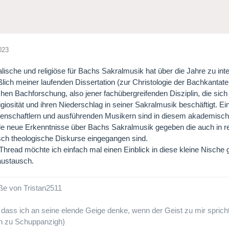
023
lische und religiöse für Bachs Sakralmusik hat über die Jahre zu in
ßlich meiner laufenden Dissertation (zur Christologie der Bachkantaten)
hen Bachforschung, also jener fachübergreifenden Disziplin, die sich 
giosität und ihren Niederschlag in seiner Sakralmusik beschäftigt. Ei
nschaftlern und ausführenden Musikern sind in diesem akademischen 
le neue Erkenntnisse über Bachs Sakralmusik gegeben die auch in reli
ch theologische Diskurse eingegangen sind.
Thread möchte ich einfach mal einen Einblick in diese kleine Nische
ustausch.
ße von Tristan2511
, dass ich an seine elende Geige denke, wenn der Geist zu mir sprich
n zu Schuppanzigh)