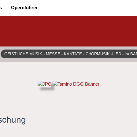
s
Opernführer
GEISTLICHE MUSIK - MESSE - KANTATE - CHORMUSIK -LIED - im B
rschung