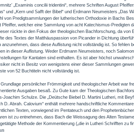
nitz' „Examinis concilii tridentini“, mehrere Schriften August Pfeiffer
s“ und „Kern und Safft der Bibel“ und Erdmann Neumeisters „Das Wasse
hl von Predigtsammlungen der lutherischen Orthodoxie in Bachs Be
 Pfeiffer, welcher eine Sammlung von acht Katechismus-Predigten dar
ieser rückte in den Fokus der theologischen Bachforschung, da von
lfte des Textes der Matthäuspassion von Picander in Dichtung überfüh
h anzunehmen, dass diese Auflistung nicht vollständig ist. So fehlen 
 in dieser Auflistung. Weder Erdmann Neumeisters, noch Salomon Fr
ellungen für Kantaten sind enthalten. Es ist aber höchst unwahrsche
siker nicht in Besitz von wenigstens einer dieser Sammlungen gew
ste von 52 Buchtiteln nicht vollständig ist.
 Grundlage persönlicher Frömmigkeit und theologischer Arbeit war fre
entierte Ausgaben besaß. Zu Gute kam der Theologischen Bachfors
-Joachim Schulze. Die „Deütsche Biebel D. Martini Lutheri, mit Beyfü
ch D. Abrah. Calovium“ enthält mehrere handschriftliche Kommentar
ntlichen Texten, vorwiegend im Pentateuch und den Prophetenbüchern
n ist zu entnehmen, dass Bach die Weissagung des Alten Testament
getätigte Methode der Kommentierung („die in Lutheri Schrifften zu fi
aus