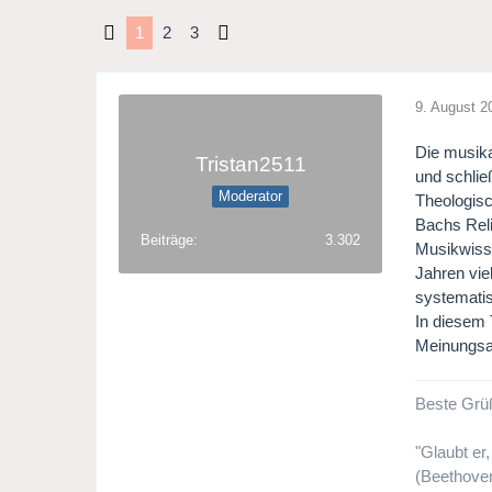
1
2
3
9. August 2
Die musika
Tristan2511
und schlie
Moderator
Theologisc
Bachs Reli
Beiträge
3.302
Musikwisse
Jahren vie
systematis
In diesem 
Meinungsa
Beste Grü
"Glaubt er
(Beethove