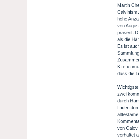
Martin Chem
Calvinismu
hohe Anza
von August
präsent. D
als die Hä
Es ist auc
Sammlungen
Zusammenst
Kirchenmu
dass die Li
Wichtigste
zwei komm
durch Hans
finden dur
alttestame
Kommentare
von Calov 
verhaftet 