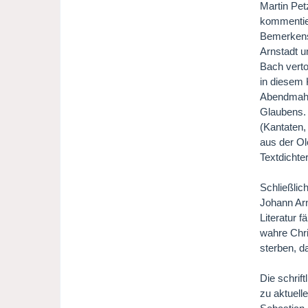
Martin Pet
kommentier
Bemerkensw
Arnstadt u
Bach verto
in diesem 
Abendmahls
Glaubens. 
(Kantaten,
aus der Ol
Textdichte
Schließlic
Johann Arn
Literatur f
wahre Chri
sterben, d
Die schrif
zu aktuell