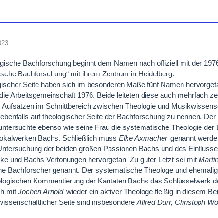
023
gische Bachforschung beginnt dem Namen nach offiziell mit der 1976
gische Bachforschung“ mit ihrem Zentrum in Heidelberg.
ogischer Seite haben sich im besonderen Maße fünf Namen hervorget
die Arbeitsgemeinschaft 1976. Beide leiteten diese auch mehrfach zei
t Aufsätzen im Schnittbereich zwischen Theologie und Musikwissen
 ebenfalls auf theologischer Seite der Bachforschung zu nennen. Der
untersuchte ebenso wie seine Frau die systematische Theologie de
Vokalwerken Bachs. Schließlich muss
Elke Axmacher
genannt werden
Untersuchung der beiden großen Passionen Bachs und des Einflusses l
ke und Bachs Vertonungen hervorgetan. Zu guter Letzt sei mit
Martin
he Bachforscher genannt. Der systematische Theologe und ehemalige
ologischen Kommentierung der Kantaten Bachs das Schlüsselwerk der
ch mit
Jochen Arnold
wieder ein aktiver Theologe fleißig in diesem Be
issenschaftlicher Seite sind insbesondere
Alfred Dürr, Christoph Wol