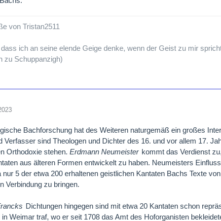
 Bachs.
ße von Tristan2511
, dass ich an seine elende Geige denke, wenn der Geist zu mir sprich
n zu Schuppanzigh)
2023
gische Bachforschung hat des Weiteren naturgemäß ein großes Inter
d Verfasser sind Theologen und Dichter des 16. und vor allem 17. Jahr
en Orthodoxie stehen.
Erdmann Neumeister
kommt das Verdienst zu,
taten aus älteren Formen entwickelt zu haben. Neumeisters Einfluss
 nur 5 der etwa 200 erhaltenen geistlichen Kantaten Bachs Texte von
n Verbindung zu bringen.
rancks
Dichtungen hingegen sind mit etwa 20 Kantaten schon repräs
in Weimar traf, wo er seit 1708 das Amt des Hoforganisten bekleidete