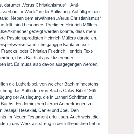
s, darunter „Verus Christianismus“, „Anti-
rbad im Worte“ in der Auflistung. Auffällig ist die
stand. Neben dem erwähnten „Verus Christianismus“
stellt, sind besonders Predigten Heinrich Müllers
 Elke Axmacher gezeigt werden konnte, dass mehr
rte Passionspredigten Heinrich Müllers darstellen.
beispielsweise sämtliche gängige Kantatentext-
ancks, oder Christian Friedrich Henricis Text-
inlich, dass Bach als praktizierender
esen ist. Es muss also davon ausgegangen werden,
ilich die Lutherbibel, von welcher Bach mindestens
chung das Auffinden von Bachs Calov-Bibel 1969
gung der Auslegung, die in Lutheri Schrifften zu
e Bachs. Es dominieren hierbei Anmerkungen zu
 Jesaja, Hesekiel, Daniel und Joel. Den
s im Neuen Testament erfüllt sah. Auch weist die
nden“) das Werk als streng in der lutherischen Lehre