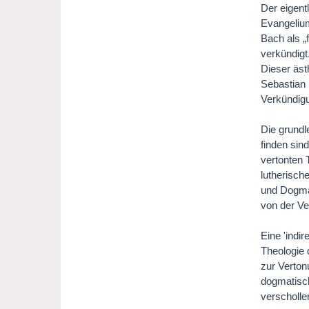
Der eigent
Evangelium
Bach als „
verkündigt
Dieser äst
Sebastian 
Verkündigu
Die grund
finden sin
vertonten 
lutherisch
und Dogmat
von der Ve
Eine 'indir
Theologie
zur Verton
dogmatisch
verscholle