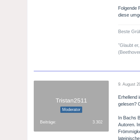
Folgende F
diese umg
Beste Grü
"Glaubt er
(Beethove
9. August 2
Erhellend 
Tristan2511
gelesen? 
Moderator
In Bachs B
Beiträge
3.302
Autoren. I
Frömmigkei
lateinisch