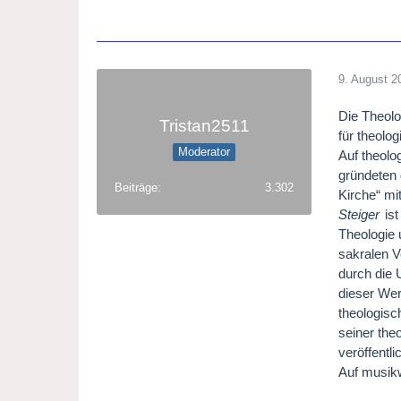
9. August 2
Die Theolo
Tristan2511
für theolo
Moderator
Auf theol
gründeten 
Beiträge
3.302
Kirche“ mi
Steiger
ist
Theologie 
sakralen 
durch die 
dieser Wer
theologisc
seiner the
veröffentli
Auf musikw