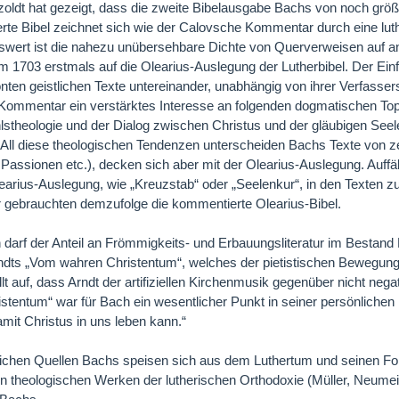
zoldt hat gezeigt, dass die zweite Bibelausgabe Bachs von noch größe
te Bibel zeichnet sich wie der Calovsche Kommentar durch eine luth
ert ist die nahezu unübersehbare Dichte von Querverweisen auf ande
m 1703 erstmals auf die Olearius-Auslegung der Lutherbibel. Der Einf
nten geistlichen Texte untereinander, unabhängig von ihrer Verfassers
Kommentar ein verstärktes Interesse an folgenden dogmatischen Topoi:
theologie und der Dialog zwischen Christus und der gläubigen Seele
All diese theologischen Tendenzen unterscheiden Bachs Texte von z
 Passionen etc.), decken sich aber mit der Olearius-Auslegung. Auffäll
earius-Auslegung, wie „Kreuzstab“ oder „Seelenkur“, in den Texten 
r gebrauchten demzufolge die kommentierte Olearius-Bibel.
h darf der Anteil an Frömmigkeits- und Erbauungsliteratur im Bestan
dts „Vom wahren Christentum“, welches der pietistischen Bewegung 
ällt auf, dass Arndt der artifiziellen Kirchenmusik gegenüber nicht nega
stentum“ war für Bach ein wesentlicher Punkt in seiner persönlichen
amit Christus in uns leben kann.“
tlichen Quellen Bachs speisen sich aus dem Luthertum und seinen Fol
en theologischen Werken der lutherischen Orthodoxie (Müller, Neumeis