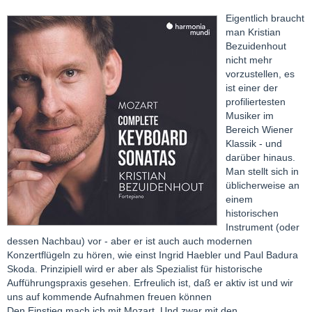
Eigentlich braucht
man Kristian
Bezuidenhout
nicht mehr
vorzustellen, es
ist einer der
profiliertesten
Musiker im
Bereich Wiener
Klassik - und
darüber hinaus.
Man stellt sich in
üblicherweise an
einem
historischen
Instrument (oder
dessen Nachbau) vor - aber er ist auch auch modernen
Konzertflügeln zu hören, wie einst Ingrid Haebler und Paul Badura
Skoda. Prinzipiell wird er aber als Spezialist für historische
Aufführungspraxis gesehen. Erfreulich ist, daß er aktiv ist und wir
uns auf kommende Aufnahmen freuen können
Den Einstieg mach ich mit Mozart. Und zwar mit den