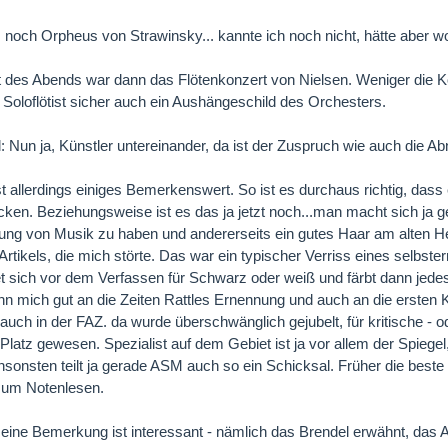
noch Orpheus von Strawinsky... kannte ich noch nicht, hätte aber w
des Abends war dann das Flötenkonzert von Nielsen. Weniger die Ko
 Soloflötist sicher auch ein Aushängeschild des Orchesters.
: Nun ja, Künstler untereinander, da ist der Zuspruch wie auch die Ab
ist allerdings einiges Bemerkenswert. So ist es durchaus richtig, dass
cken. Beziehungsweise ist es das ja jetzt noch...man macht sich ja 
ng von Musik zu haben und andererseits ein gutes Haar am alten Herbi
Artikels, die mich störte. Das war ein typischer Verriss eines selbste
t sich vor dem Verfassen für Schwarz oder weiß und färbt dann jede
ann mich gut an die Zeiten Rattles Ernennung und auch an die ersten 
 auch in der FAZ. da wurde überschwänglich gejubelt, für kritische - o
n Platz gewesen. Spezialist auf dem Gebiet ist ja vor allem der Spiege
sonsten teilt ja gerade ASM auch so ein Schicksal. Früher die beste G
zum Notenlesen.
eine Bemerkung ist interessant - nämlich das Brendel erwähnt, das A