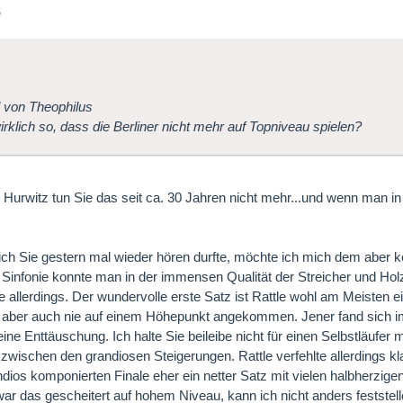
6
l von Theophilus
wirklich so, dass die Berliner nicht mehr auf Topniveau spielen?
 Hurwitz tun Sie das seit ca. 30 Jahren nicht mehr...und wenn man in
h Sie gestern mal wieder hören durfte, möchte ich mich dem aber kei
Sinfonie konnte man in der immensen Qualität der Streicher und Ho
e allerdings. Der wundervolle erste Satz ist Rattle wohl am Meisten 
 aber auch nie auf einem Höhepunkt angekommen. Jener fand sich im
 eine Enttäuschung. Ich halte Sie beileibe nicht für einen Selbstläuf
 zwischen den grandiosen Steigerungen. Rattle verfehlte allerdings kl
dios komponierten Finale eher ein netter Satz mit vielen halbherzig
 war das gescheitert auf hohem Niveau, kann ich nicht anders feststell