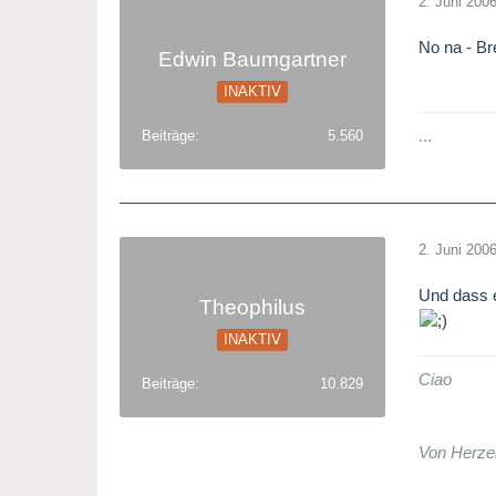
2. Juni 200
No na - Br
Edwin Baumgartner
INAKTIV
...
Beiträge
5.560
2. Juni 200
Und dass e
Theophilus
INAKTIV
Ciao
Beiträge
10.829
Von Herze