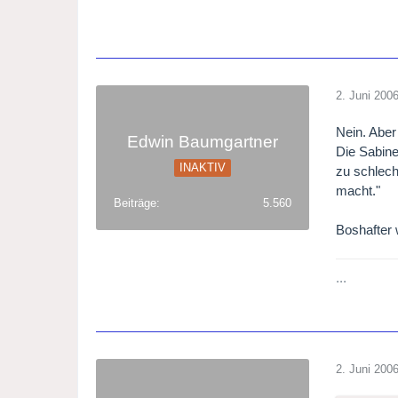
2. Juni 200
Nein. Aber
Edwin Baumgartner
Die Sabine
INAKTIV
zu schlech
macht."
Beiträge
5.560
Boshafter 
...
2. Juni 200