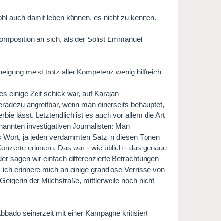
ohl auch damit leben können, es nicht zu kennen.
mposition an sich, als der Solist Emmanuel
neigung meist trotz aller Kompetenz wenig hilfreich.
 es einige Zeit schick war, auf Karajan
geradezu angreifbar, wenn man einerseits behauptet,
e lässt. Letztendlich ist es auch vor allem die Art
rnannten investigativen Journalisten: Man
s Wort, ja jeden verdammten Satz in diesen Tönen
Konzerte erinnern. Das war - wie üblich - das genaue
der sagen wir einfach differenzierte Betrachtungen
l, ich erinnere mich an einige grandiose Verrisse von
eigerin der Milchstraße, mittlerweile noch nicht
bbado seinerzeit mit einer Kampagne kritisiert