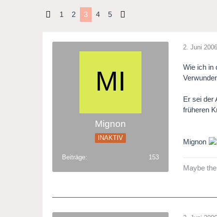
1
2
3
4
5
2. Juni 200
Wie ich in
Verwunderu
Er sei der
früheren K
Mignon
INAKTIV
Mignon
Beiträge
153
Maybe the 