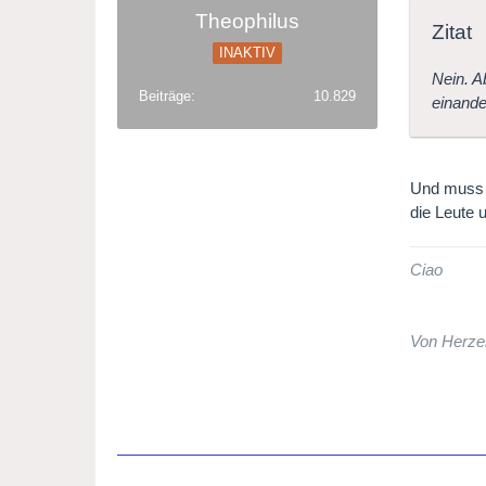
Theophilus
Zitat
INAKTIV
Nein. A
Beiträge
10.829
einande
Und muss e
die Leute 
Ciao
Von Herze