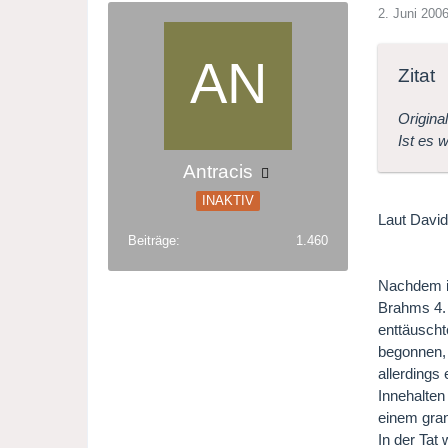
2. Juni 200
Zitat
Origina
Ist es 
Antracis
INAKTIV
Laut David
Beiträge
1.460
Nachdem ic
Brahms 4. 
enttäuscht
begonnen,
allerdings
Innehalten
einem gran
In der Tat