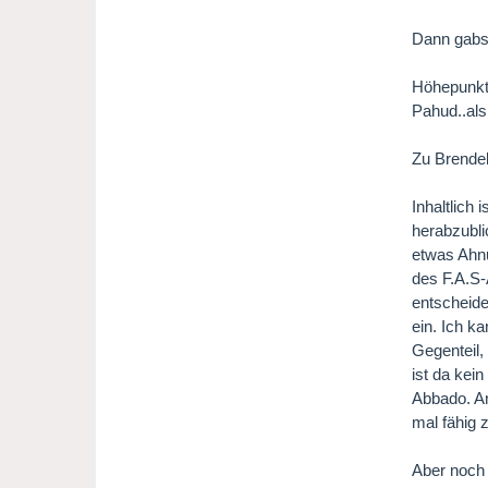
Dann gabs 
Höhepunkt 
Pahud..als
Zu Brendel
Inhaltlich 
herabzubli
etwas Ahnu
des F.A.S-
entscheide
ein. Ich k
Gegenteil,
ist da kei
Abbado. An
mal fähig 
Aber noch 