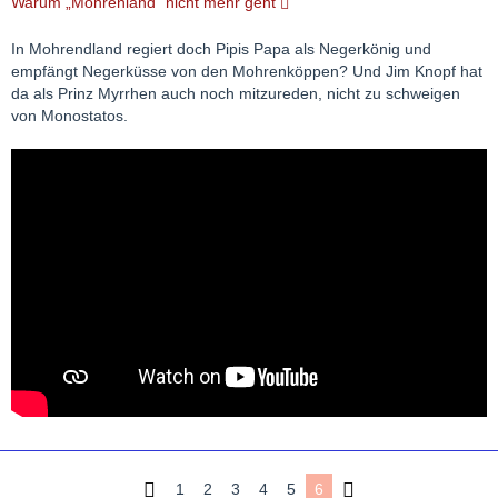
Warum „Mohrenland“ nicht mehr geht
In Mohrendland regiert doch Pipis Papa als Negerkönig und
empfängt Negerküsse von den Mohrenköppen? Und Jim Knopf hat
da als Prinz Myrrhen auch noch mitzureden, nicht zu schweigen
von Monostatos.
1
2
3
4
5
6