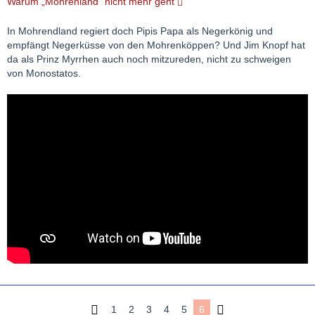
Warum „Mohrenland“ nicht mehr geht
In Mohrendland regiert doch Pipis Papa als Negerkönig und
empfängt Negerküsse von den Mohrenköppen? Und Jim Knopf hat
da als Prinz Myrrhen auch noch mitzureden, nicht zu schweigen
von Monostatos.
1
2
3
4
5
6