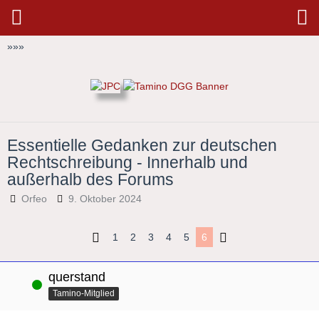
»
»
»
Essentielle Gedanken zur deutschen
Rechtschreibung - Innerhalb und
außerhalb des Forums
Orfeo
9. Oktober 2024
1
2
3
4
5
6
querstand
Online
Tamino-Mitglied