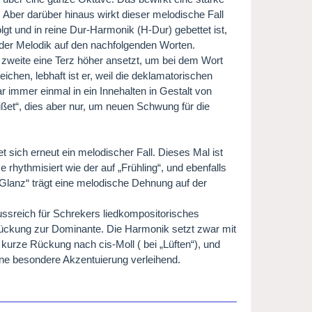
Aber darüber hinaus wirkt dieser melodische Fall
folgt und in reine Dur-Harmonik (H-Dur) gebettet ist,
g der Melodik auf den nachfolgenden Worten.
e zweite eine Terz höher ansetzt, um bei dem Wort
ichen, lebhaft ist er, weil die deklamatorischen
 immer einmal in ein Innehalten in Gestalt von
ißet“, dies aber nur, um neuen Schwung für die
t sich erneut ein melodischer Fall. Dieses Mal ist
se rhythmisiert wie der auf „Frühling“, und ebenfalls
Glanz“ trägt eine melodische Dehnung auf der
ussreich für Schrekers liedkompositorisches
Rückung zur Dominante. Die Harmonik setzt zwar mit
kurze Rückung nach cis-Moll ( bei „Lüften“), und
ine besondere Akzentuierung verleihend.