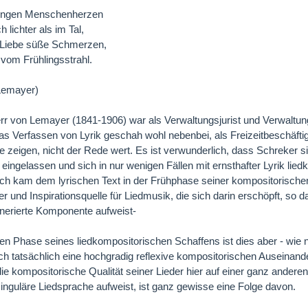
ungen Menschenherzen
h lichter als im Tal,
r Liebe süße Schmerzen,
vom Frühlingsstrahl.
 Lemayer)
err von Lemayer (1841-1906) war als Verwaltungsjurist und Verwaltung
as Verfassen von Lyrik geschah wohl nebenbei, als Freizeitbeschäft
e zeigen, nicht der Rede wert. Es ist verwunderlich, dass Schreker si
ingelassen und sich in nur wenigen Fällen mit ernsthafter Lyrik lie
lich kam dem lyrischen Text in der Frühphase seiner kompositorischen T
r und Inspirationsquelle für Liedmusik, die sich darin erschöpft, so 
enerierte Komponente aufweist-
ten Phase seines liedkompositorischen Schaffens ist dies aber - wie n
ich tatsächlich eine hochgradig reflexive kompositorischen Auseinand
ie kompositorische Qualität seiner Lieder hier auf einer ganz anderen
singuläre Liedsprache aufweist, ist ganz gewisse eine Folge davon.