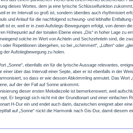
ung dieses Wortes, dem ja eine lyrische Schlüsselfunktion zukommt. 
weil er im Intervall so groß ist, sondern überdies auch rhythmisiert er
puls und Anlauf für die nachfolgend schwung- und lebhafte Entfaltun
t ist er, weil er in zwei Aufstiegs-Bewegungen erfolgt, von denen di
ren Höhepunkt auf der tonalen Ebene eines „Dis“ in hoher Lage zu erre
orwiegend solche im Wert von Achteln und Sechzehnteln sind, die zwar
oder Repetitionen übergehen, so bei „schimmert“, „Lüften“ oder „gle
g der Aufstiegbewegung zu holen.
rt „Sonne“, ebenfalls ein für die lyrische Aussage relevantes, ereigne
 einer über das Intervall einer Septe, aber er ist ebenfalls in der Wei
armonisiert, so dass er wie dessen Abkömmling anmutet. Das Wort „
ene, auf der der Fall auf Sonne ankommt.
isierung dieser ersten Melodiezeile ist bemerkenswert, weil aufschl
pt. Er begnügt sich nicht mit der Grundtonart und einer einfachen 
onart H-Dur ein und endet auch darin, dazwischen ereignet aber eine 
ptfall auf „Sonne“ rückt die Harmonik nach Gis-Dur, damit diesem e