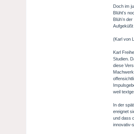
Doch im j
Blüht's noc
Blüh'n de
Aufgeküßt 
(Karl von
Karl Freih
Studien. D
diese Vers
Machwerk e
offensicht
Impulsgebe
weil textg
In der spä
ereignet s
und dass d
innovativ-