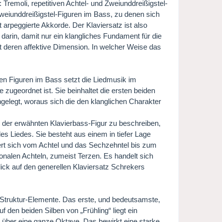
 Tremoli, repetitiven Achtel- und Zweiunddreißigstel-
Zweiunddreißigstel-Figuren im Bass, zu denen sich
 arpeggierte Akkorde. Der Klaviersatz ist also
 darin, damit nur ein klangliches Fundament für die
ßt deren affektive Dimension. In welcher Weise das
ten Figuren im Bass setzt die Liedmusik im
e zugeordnet ist. Sie beinhaltet die ersten beiden
gelegt, woraus sich die den klanglichen Charakter
e der erwähnten Klavierbass-Figur zu beschreiben,
 des Liedes. Sie besteht aus einem in tiefer Lage
Wert sich vom Achtel und das Sechzehntel bis zum
tonalen Achteln, zumeist Terzen. Es handelt sich
 Blick auf den generellen Klaviersatz Schrekers
n Struktur-Elemente. Das erste, und bedeutsamste,
uf den beiden Silben von „Frühling“ liegt ein
l über eine ganze Oktave. Das bewirkt eine starke