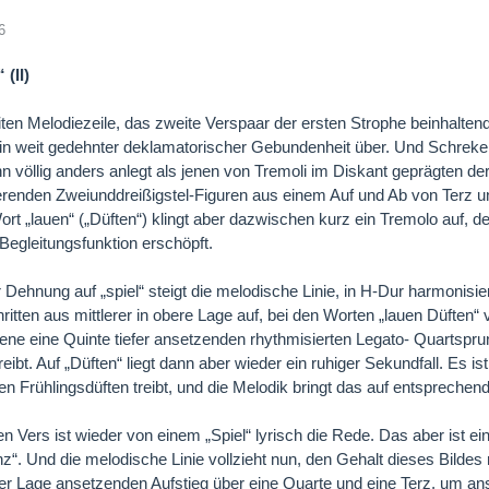
6
 (II)
iten Melodiezeile, das zweite Verspaar der ersten Strophe beinhaltend
 in weit gedehnter deklamatorischer Gebundenheit über. Und Schreke
hn völlig anders anlegt als jenen von Tremoli im Diskant geprägten de
erenden Zweiunddreißigstel-Figuren aus einem Auf und Ab von Terz un
rt „lauen“ („Düften“) klingt aber dazwischen kurz ein Tremolo auf, de
 Begleitungsfunktion erschöpft.
 Dehnung auf „spiel“ steigt die melodische Linie, in H-Dur harmonisier
itten aus mittlerer in obere Lage auf, bei den Worten „lauen Düften“ v
ene eine Quinte tiefer ansetzenden rhythmisierten Legato- Quartspr
eibt. Auf „Düften“ liegt dann aber wieder ein ruhiger Sekundfall. Es is
en Frühlingsdüften treibt, und die Melodik bringt das auf entsprech
en Vers ist wieder von einem „Spiel“ lyrisch die Rede. Das aber ist e
“. Und die melodische Linie vollzieht nun, den Gehalt dieses Bildes r
iefer Lage ansetzenden Aufstieg über eine Quarte und eine Terz, um an