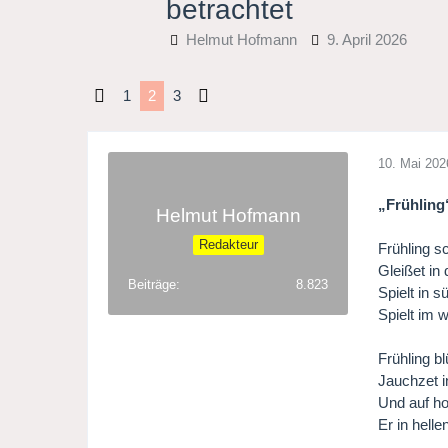
betrachtet
Helmut Hofmann
9. April 2026
1
2
3
10. Mai 202
„Frühling“
Helmut Hofmann
Redakteur
Frühling s
Gleißet in
Beiträge
8.823
Spielt in s
Spielt im 
Frühling bl
Jauchzet i
Und auf h
Er in helle