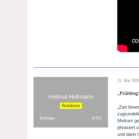
11. Mai 202
„Frühling
Helmut Hofmann
Redakteur
„Zart bewe
zugrundeli
Beiträge
8.823
Metrum geb
phrasiert 
und darin r