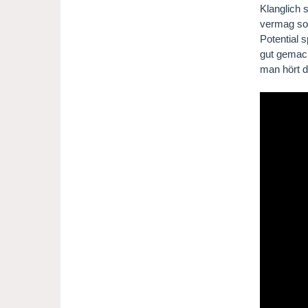
Klanglich 
vermag sog
Potential 
gut gemach
man hört d