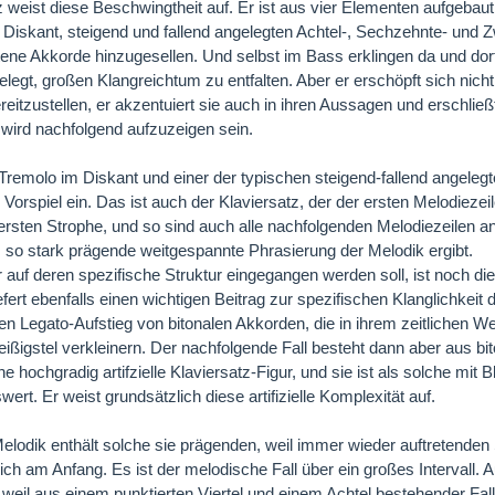
z weist diese Beschwingtheit auf. Er ist aus vier Elementen aufgebaut:
 Diskant, steigend und fallend angelegten Achtel-, Sechzehnte- und 
tene Akkorde hinzugesellen. Und selbst im Bass erklingen da und dort
elegt, großen Klangreichtum zu entfalten. Aber er erschöpft sich nicht
reitzustellen, er akzentuiert sie auch in ihren Aussagen und erschlie
 wird nachfolgend aufzuzeigen sein.
Tremolo im Diskant und einer der typischen steigend-fallend angeleg
 Vorspiel ein. Das ist auch der Klaviersatz, der der ersten Melodiezeil
ersten Strophe, und so sind auch alle nachfolgenden Melodiezeilen an
 so stark prägende weitgespannte Phrasierung der Melodik ergibt.
 auf deren spezifische Struktur eingegangen werden soll, ist noch di
efert ebenfalls einen wichtigen Beitrag zur spezifischen Klanglichkeit
n Legato-Aufstieg von bitonalen Akkorden, die in ihrem zeitlichen 
ißigstel verkleinern. Der nachfolgende Fall besteht dann aber aus bi
e hochgradig artifzielle Klaviersatz-Figur, und sie ist als solche mit
ert. Er weist grundsätzlich diese artifizielle Komplexität auf.
elodik enthält solche sie prägenden, weil immer wieder auftretende
eich am Anfang. Es ist der melodische Fall über ein großes Intervall. A
 weil aus einem punktierten Viertel und einem Achtel bestehender Fal