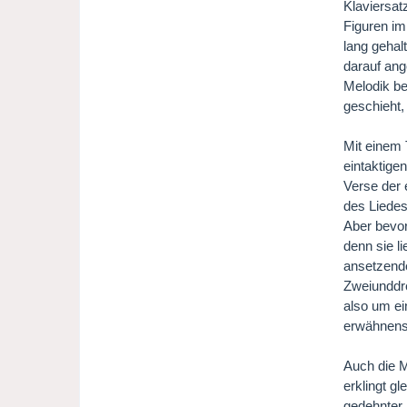
Klaviersat
Figuren im
lang gehal
darauf ang
Melodik be
geschieht,
Mit einem 
eintaktigen
Verse der 
des Liedes
Aber bevor
denn sie li
ansetzende
Zweiunddre
also um ein
erwähnensw
Auch die M
erklingt gl
gedehnter,