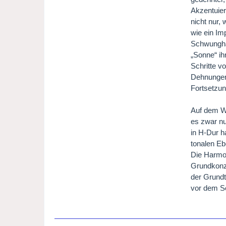
Akzentuier
nicht nur, 
wie ein Im
Schwunghaf
„Sonne“ ih
Schritte v
Dehnungen 
Fortsetzun
Auf dem Wo
es zwar nur
in H-Dur h
tonalen Eb
Die Harmon
Grundkonze
der Grundt
vor dem Se