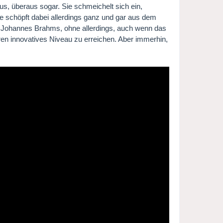
s, überaus sogar. Sie schmeichelt sich ein,
ie schöpft dabei allerdings ganz und gar aus dem
on Johannes Brahms, ohne allerdings, auch wenn das
ren innovatives Niveau zu erreichen. Aber immerhin,