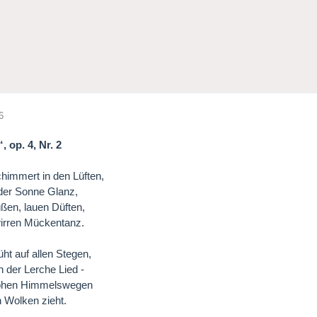
6
, op. 4, Nr. 2
chimmert in den Lüften,
 der Sonne Glanz,
üßen, lauen Düften,
wirren Mückentanz.
üht auf allen Stegen,
n der Lerche Lied -
ohen Himmelswegen
n Wolken zieht.