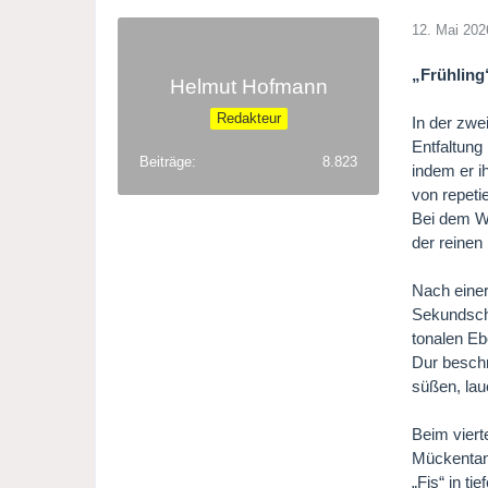
12. Mai 202
„Frühling“
Helmut Hofmann
Redakteur
In der zwe
Entfaltung
Beiträge
8.823
indem er i
von repeti
Bei dem Wo
der reinen
Nach einer
Sekundschr
tonalen Eb
Dur beschr
süßen, lau
Beim viert
Mückentanz
„Fis“ in t