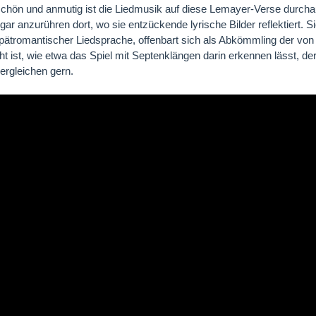
schön und anmutig ist die Liedmusik auf diese Lemayer-Verse durchau
ar anzurühren dort, wo sie entzückende lyrische Bilder reflektiert. S
spätromantischer Liedsprache, offenbart sich als Abkömmling der v
t ist, wie etwa das Spiel mit Septenklängen darin erkennen lässt, de
ergleichen gern.